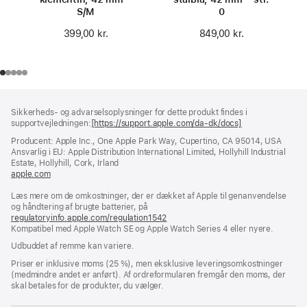
S/M
0
399,00 kr.
849,00 kr.
Bundtekst
fodnoter
Sikkerheds- og advarselsoplysninger for dette produkt findes i
supportvejledningen:
[https://support.apple.com/da-dk/docs]
(åbner
i
Producent: Apple Inc., One Apple Park Way, Cupertino, CA 95014, USA
et
Ansvarlig i EU: Apple Distribution International Limited, Hollyhill Industrial
nyt
Estate, Hollyhill, Cork, Irland
vindue)
apple.com
(åbner
i
Læs mere om de omkostninger, der er dækket af Apple til genanvendelse
et
og håndtering af brugte batterier, på
nyt
regulatoryinfo.apple.com/regulation1542
vindue)
(åbner
Kompatibel med Apple Watch SE og Apple Watch Series 4 eller nyere.
i
et
Udbuddet af remme kan variere.
nyt
vindue)
Priser er inklusive moms (25 %), men eksklusive leveringsomkostninger
(medmindre andet er anført). Af ordreformularen fremgår den moms, der
skal betales for de produkter, du vælger.