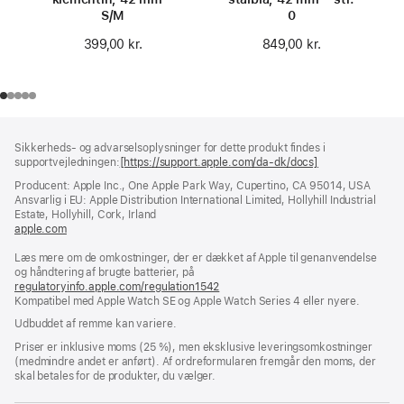
S/M
0
399,00 kr.
849,00 kr.
Bundtekst
fodnoter
Sikkerheds- og advarselsoplysninger for dette produkt findes i
supportvejledningen:
[https://support.apple.com/da-dk/docs]
(åbner
i
Producent: Apple Inc., One Apple Park Way, Cupertino, CA 95014, USA
et
Ansvarlig i EU: Apple Distribution International Limited, Hollyhill Industrial
nyt
Estate, Hollyhill, Cork, Irland
vindue)
apple.com
(åbner
i
Læs mere om de omkostninger, der er dækket af Apple til genanvendelse
et
og håndtering af brugte batterier, på
nyt
regulatoryinfo.apple.com/regulation1542
vindue)
(åbner
Kompatibel med Apple Watch SE og Apple Watch Series 4 eller nyere.
i
et
Udbuddet af remme kan variere.
nyt
vindue)
Priser er inklusive moms (25 %), men eksklusive leveringsomkostninger
(medmindre andet er anført). Af ordreformularen fremgår den moms, der
skal betales for de produkter, du vælger.