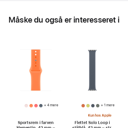
Måske du også er interesseret i
+ 4 mere
+ 1 mere
Kun hos Apple
Sportsrem i farven
Flettet Solo Loop i
klementin, 42 mm –
stålblå, 42 mm – str.