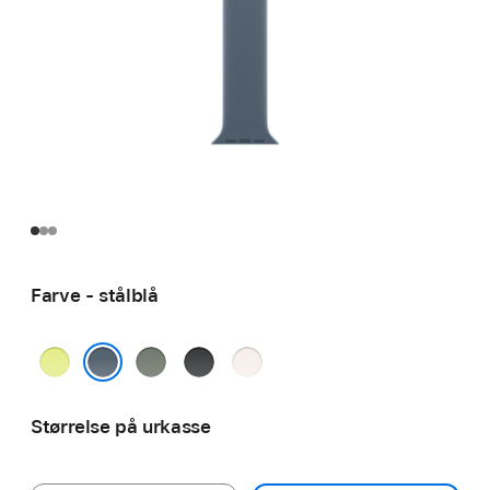
Farve - stålblå
neongul
grågrøn
sort
sart
fersken
stålblå
Størrelse på urkasse