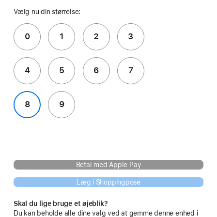
Vælg nu din størrelse:
0
1
2
3
4
5
6
7
8
9
Betal med Apple Pay
Læg i Shoppingpose
Skal du lige bruge et øjeblik?
Du kan beholde alle dine valg ved at gemme denne enhed i