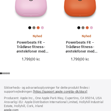
Nyhed
Nyhed
Powerbeats Fit –
Powerbeats Fit –
Trådløse fitness-
Trådløse fitness-
øretelefoner med
øretelefoner med
sikker pasform –
sikker pasform –
1.799,00 kr.
1.799,00 kr.
Powerfuld pink
Opkvikkende orange
Bundtekst
fodnoter
Sikkerheds- og advarselsoplysninger for dette produkt findes i
supportvejledningen:
[https://support.apple.com/da-dk/docs]
(åbner
i
Producent: Apple Inc., One Apple Park Way, Cupertino, CA 95014, USA
et
Ansvarlig i EU: Apple Distribution International Limited, Hollyhill Industrial
nyt
Estate, Hollyhill, Cork, Irland
vindue)
apple.com
(åbner