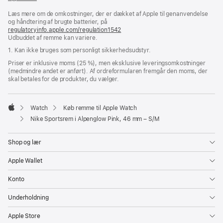
i
Læs mere om de omkostninger, der er dækket af Apple til genanvendelse
et
og håndtering af brugte batterier, på
nyt
regulatoryinfo.apple.com/regulation1542
vindue)
(åbner
Udbuddet af remme kan variere.
i
et
1. Kan ikke bruges som personligt sikkerhedsudstyr.
nyt
vindue)
Priser er inklusive moms (25 %), men eksklusive leveringsomkostninger
(medmindre andet er anført). Af ordreformularen fremgår den moms, der
skal betales for de produkter, du vælger.
Watch
Køb remme til Apple Watch
Apple
Nike Sportsrem i Alpenglow Pink, 46 mm – S/M
Shop og lær
Apple Wallet
Konto
Underholdning
Apple Store