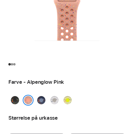
Farve - Alpenglow Pink
Midnight
Blue
Veiled
Volt
Black
Ribbon
Grey
Splash
Alpenglow Pink
Størrelse på urkasse