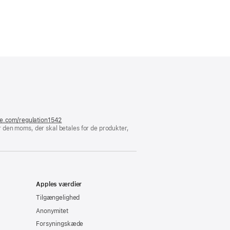
er
ue)
le.com/regulation1542
(åbner
 den moms, der skal betales for de produkter,
i
et
nyt
vindue)
Apples værdier
Tilgængelighed
Anonymitet
Forsyningskæde