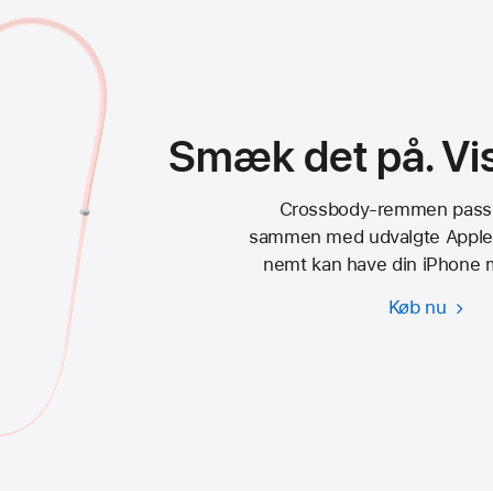
Smæk det på. Vis
Crossbody-remmen passe
sammen med udvalgte Apple-
nemt kan have din iPhone m
Køb nu
Cros
rem
til
iPho