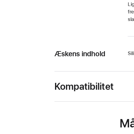
Li
fr
sl
Æskens indhold
Si
Kompatibilitet
Må