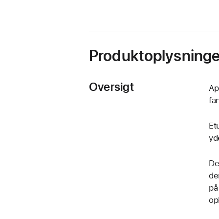
Produktoplysninge
Oversigt
Ap
fa
Et
yd
De
de
på
op