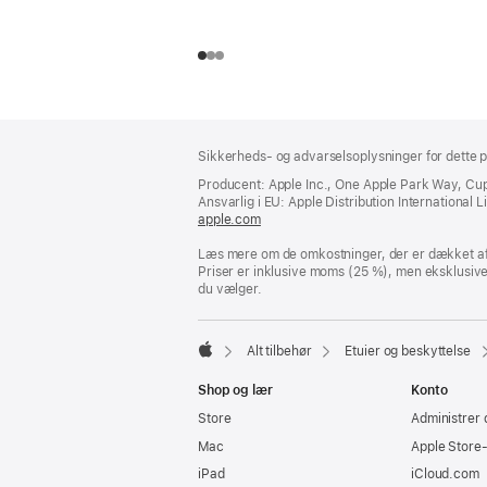
Bundtekst
fodnoter
Sikkerheds- og advarselsoplysninger for dette p
Producent: Apple Inc., One Apple Park Way, Cu
Ansvarlig i EU: Apple Distribution International Lim
apple.com
(åbner
i
Læs mere om de omkostninger, der er dækket af 
et
Priser er inklusive moms (25 %), men eksklusiv
nyt
du vælger.
vindue)
Alt tilbehør
Etuier og beskyttelse
Apple
Shop og lær
Konto
Store
Administrer 
Mac
Apple Store
iPad
iCloud.com