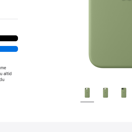
emme
u altid
 du