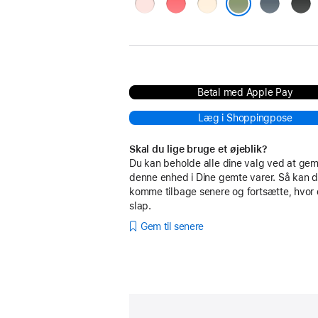
sart
guavapink
vanilje
stålblå
sort
rosa
lys mosgrøn
Betal med Apple Pay
Læg i Shoppingpose
Skal du lige bruge et øjeblik?
Du kan beholde alle dine valg ved at g
denne enhed i Dine gemte varer. Så kan d
komme tilbage senere og fortsætte, hvor
slap.
Gem til senere