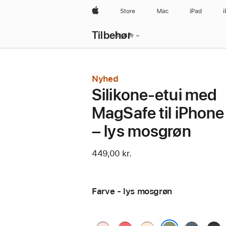
Apple
Store
Mac
iPad
Lokal
Tilbehør
navigation
Se alle
–
åbn
menu
Nyhed
Silikone-etui med
MagSafe til iPhone
– lys mosgrøn
449,00 kr.
Farve - lys mosgrøn