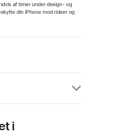
indvis af timer under design- og
beskytte din iPhone mod ridser og
t i