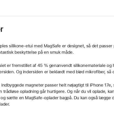
r
ples silikone-etui med MagSafe er designet, så det passer 
ntastisk beskyttelse på en smuk måde.
uiet er fremstillet af 45 % genanvendt silikone­materiale og 
ersiden. Og indersiden er beklædt med blød mikrofiber, så d
 indbyggede magneter passer helt nøjagtigt til iPhone 17e, s
n trådløse opladning går hurtigere. Og når du vil oplade, ka
 og sætte en MagSafe-oplader bagpå. Du kan også lægge di
lader.