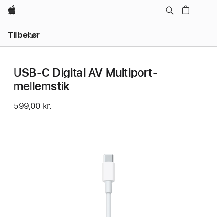
Apple
Lokal
Tilbehør
navigation
–
åbn
menu
USB-C Digital AV Multiport-
mellemstik
599,00 kr.