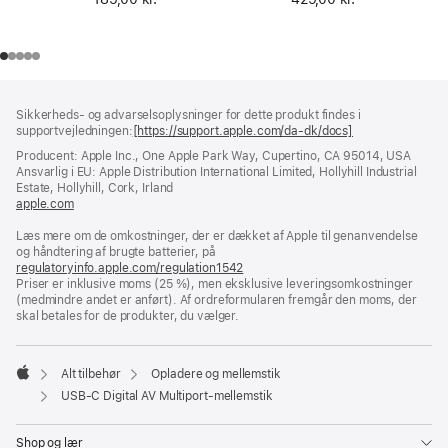
Bundtekst
fodnoter
Sikkerheds- og advarselsoplysninger for dette produkt findes i
supportvejledningen:
[https://support.apple.com/da-dk/docs]
(åbner
i
Producent: Apple Inc., One Apple Park Way, Cupertino, CA 95014, USA
et
Ansvarlig i EU: Apple Distribution International Limited, Hollyhill Industrial
nyt
Estate, Hollyhill, Cork, Irland
vindue)
apple.com
(åbner
i
Læs mere om de omkostninger, der er dækket af Apple til genanvendelse
et
og håndtering af brugte batterier, på
nyt
regulatoryinfo.apple.com/regulation1542
vindue)
(åbner
Priser er inklusive moms (25 %), men eksklusive leveringsomkostninger
i
(medmindre andet er anført). Af ordreformularen fremgår den moms, der
et
skal betales for de produkter, du vælger.
nyt
vindue)
Alt tilbehør
Opladere og mellemstik
Apple
USB-C Digital AV Multiport-mellemstik
Shop og lær