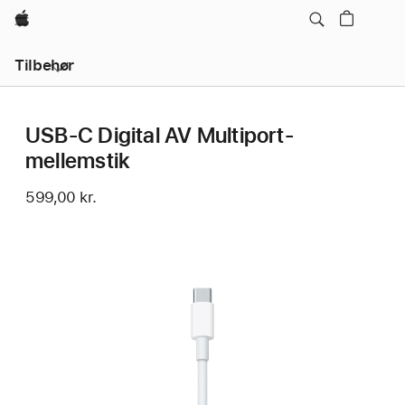
Apple
Lokal
Tilbehør
navigation
–
åbn
menu
USB-C Digital AV Multiport-
mellemstik
599,00 kr.