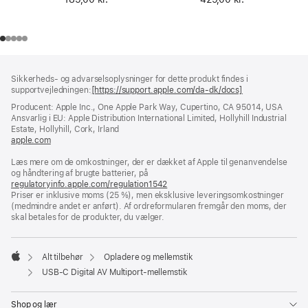
Bundtekst
fodnoter
Sikkerheds- og advarselsoplysninger for dette produkt findes i
supportvejledningen:
[https://support.apple.com/da-dk/docs]
(åbner
i
Producent: Apple Inc., One Apple Park Way, Cupertino, CA 95014, USA
et
Ansvarlig i EU: Apple Distribution International Limited, Hollyhill Industrial
nyt
Estate, Hollyhill, Cork, Irland
vindue)
apple.com
(åbner
i
Læs mere om de omkostninger, der er dækket af Apple til genanvendelse
et
og håndtering af brugte batterier, på
nyt
regulatoryinfo.apple.com/regulation1542
vindue)
(åbner
Priser er inklusive moms (25 %), men eksklusive leveringsomkostninger
i
(medmindre andet er anført). Af ordreformularen fremgår den moms, der
et
skal betales for de produkter, du vælger.
nyt
vindue)
Alt tilbehør
Opladere og mellemstik
Apple
USB-C Digital AV Multiport-mellemstik
Shop og lær