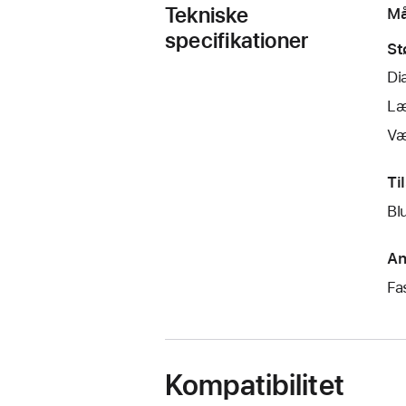
Tekniske
Må
specifikationer
St
Di
Læ
Væ
Ti
Bl
An
Fa
Kompatibilitet