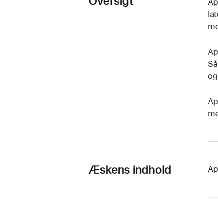
Oversigt
Ap
la
me
Ap
Så
og
Ap
me
Æskens indhold
Ap