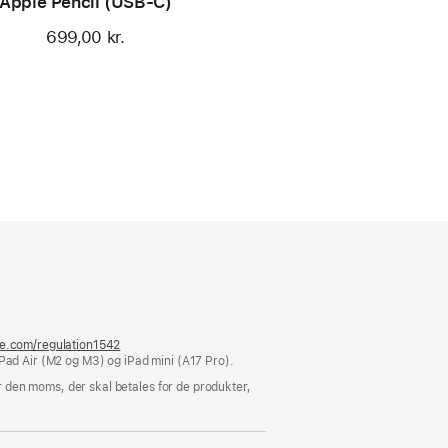
Apple Pencil (USB-C)
699,00 kr.
er
ue)
le.com/regulation1542
(åbner
Pad Air (M2 og M3) og iPad mini (A17 Pro).
i
et
 den moms, der skal betales for de produkter,
nyt
vindue)