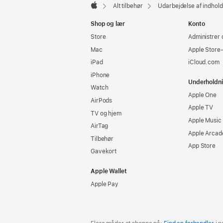
Alt tilbehør
Udarbejdelse af indhold
Apple
Shop og lær
Konto
Store
Administrer 
Mac
Apple Store
iPad
iCloud.com
iPhone
Underholdn
Watch
Apple One
AirPods
Apple TV
TV og hjem
Apple Music
AirTag
Apple Arcad
Tilbehør
App Store
Gavekort
Apple Wallet
Apple Pay