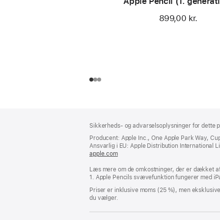
Apple Pencil (1. generat
899,00 kr.
Bundtekst
fodnoter
Sikkerheds- og advarselsoplysninger for dette p
Producent: Apple Inc., One Apple Park Way, Cu
Ansvarlig i EU: Apple Distribution International Lim
apple.com
(åbner
i
Læs mere om de omkostninger, der er dækket af 
et
1. Apple Pencils svævefunktion fungerer med iPa
nyt
vindue)
Priser er inklusive moms (25 %), men eksklusiv
du vælger.