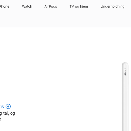
iPhone
Watch
AirPods
TV og hjem
Underholdning
is
g tal, og
g.