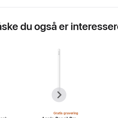
ske du også er interessere
Forrige
Næste
Gratis gravering