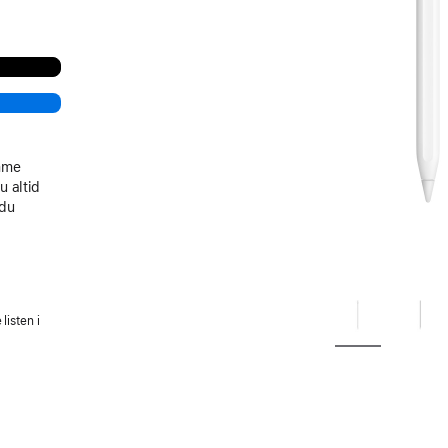
emme
u altid
 du
listen i