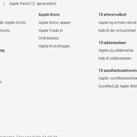
Apple Pencil (2. generation)
Apple Store
Til erhvervslivet
din Apple-konto
Apple Store-appen
Apple og erhvervslivet
-konto
Apple Trade In
Køb til din virksomhed
Ordrestatus
Til uddannelsen
Hjælp til at shoppe
ing
Apple og uddannelse
Køb til uddannelsen
Til sundhedssektoren
Apple i sundhedssekto
e
Sundhed på Apple Wat