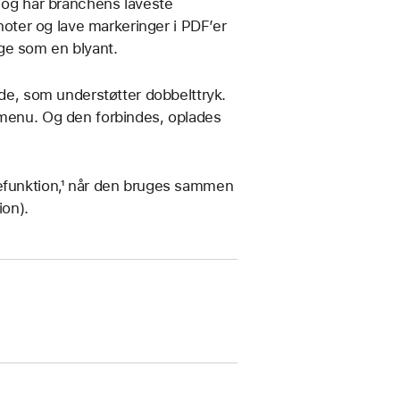
u og har branchens laveste
 noter og lave markeringer i PDF’er
ge som en blyant.
ade, som understøtter dobbelttryk.
 menu. Og den forbindes, oplades
vefunktion,¹ når den bruges sammen
ion).