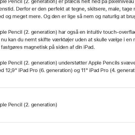
ple Pencil (2. generation) er præcis helt ned på pixelnivea
tenstid. Derfor er den perfekt at tegne, skitsere, male, tage
d og meget mere. Og den er lige så nem og naturlig at bru
ple Pencil (2. generation) har også en intuitiv touch-overfl
 nu kan du nemt skifte værktøjer uden at skulle vælge i en
 fastgøres magnetisk på siden af din iPad.
ple Pencil (2. generation) understøtter Apple Pencils svæ
d 12,9" iPad Pro (6. generation) og 11" iPad Pro (4. generat
ple Pencil (2. generation)