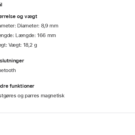
l
ørrelse og vægt
ameter: Diameter: 8,9 mm
ngde: Længde: 166 mm
gt: Vægt: 18,2 g
lslutninger
uetooth
dre funktioner
stgøres og parres magnetisk