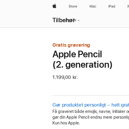
Apple
Store
Mac
iPad
Lokal
Tilbehør
navigation
Se alle
–
åbn
menu
Gratis gravering
Apple Pencil
(2. generation)
1.199,00 kr.
Gør produktet personligt – helt grat
Få graveret både emojis, navne, initialer o
gør din Apple Pencil endnu mere personli
Kun hos Apple.