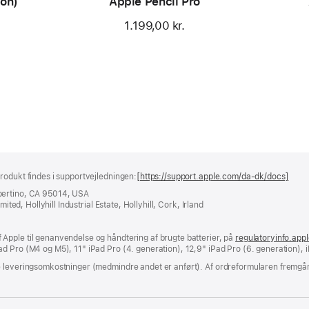
ion)
Apple Pencil Pro
1.199,00 kr.
rodukt findes i supportvejledningen:
[https://support.apple.com/da-dk/docs]
(åbn
i
pertino, CA 95014, USA
et
ited, Hollyhill Industrial Estate, Hollyhill, Cork, Irland
nyt
vind
Apple til genanvendelse og håndtering af brugte batterier, på
regulatoryinfo.app
d Pro (M4 og M5), 11" iPad Pro (4. generation), 12,9" iPad Pro (6. generation), i
e leveringsomkostninger (medmindre andet er anført). Af ordreformularen fremgår