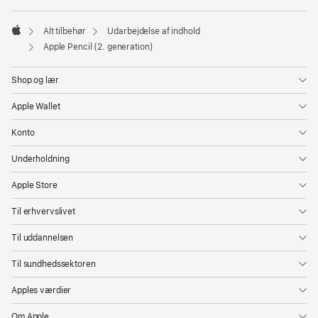
Alt tilbehør
Udarbejdelse af indhold
Apple
Apple Pencil (2. generation)
Shop og lær
Apple Wallet
Konto
Underholdning
Apple Store
Til erhvervslivet
Til uddannelsen
Til sundhedssektoren
Apples værdier
Om Apple