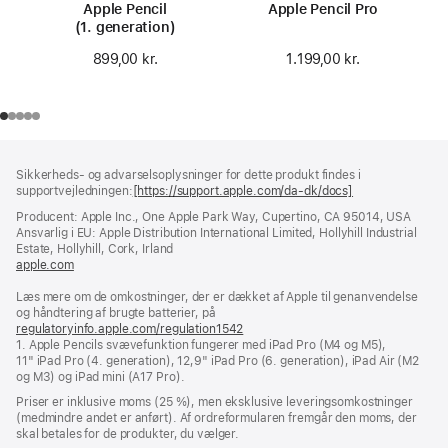
Apple Pencil
Apple Pencil Pro
(1. generation)
1.199,00 kr.
899,00 kr.
Bundtekst
fodnoter
Sikkerheds- og advarselsoplysninger for dette produkt findes i
supportvejledningen:
[https://support.apple.com/da-dk/docs]
(åbner
i
Producent: Apple Inc., One Apple Park Way, Cupertino, CA 95014, USA
et
Ansvarlig i EU: Apple Distribution International Limited, Hollyhill Industrial
nyt
Estate, Hollyhill, Cork, Irland
vindue)
apple.com
(åbner
i
Læs mere om de omkostninger, der er dækket af Apple til genanvendelse
et
og håndtering af brugte batterier, på
nyt
regulatoryinfo.apple.com/regulation1542
vindue)
(åbner
1. Apple Pencils svævefunktion fungerer med iPad Pro (M4 og M5),
i
11" iPad Pro (4. generation), 12,9" iPad Pro (6. generation), iPad Air (M2
et
og M3) og iPad mini (A17 Pro).
nyt
vindue)
Priser er inklusive moms (25 %), men eksklusive leveringsomkostninger
(medmindre andet er anført). Af ordreformularen fremgår den moms, der
skal betales for de produkter, du vælger.