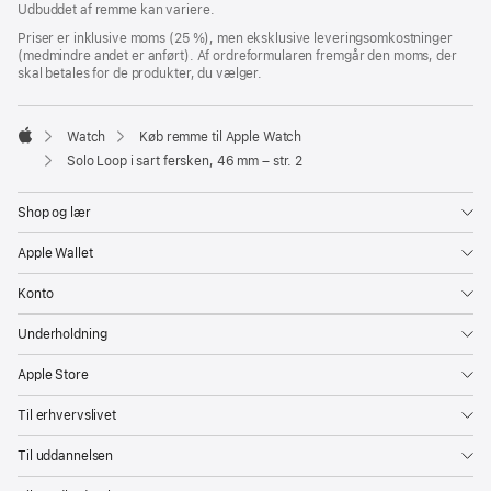
Udbuddet af remme kan variere.
nyt
vindue)
Priser er inklusive moms (25 %), men eksklusive leveringsomkostninger
(medmindre andet er anført). Af ordreformularen fremgår den moms, der
skal betales for de produkter, du vælger.
Watch
Køb remme til Apple Watch
Apple
Solo Loop i sart fersken, 46 mm – str. 2
Shop og lær
Apple Wallet
Konto
Underholdning
Apple Store
Til erhvervslivet
Til uddannelsen