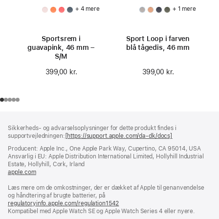
+ 4 mere
+ 1 mere
Sportsrem i
Sport Loop i farven
guavapink, 46 mm –
blå tågedis, 46 mm
S/M
399,00 kr.
399,00 kr.
Bundtekst
fodnoter
Sikkerheds- og advarselsoplysninger for dette produkt findes i
supportvejledningen:
[https://support.apple.com/da-dk/docs]
(åbner
i
Producent: Apple Inc., One Apple Park Way, Cupertino, CA 95014, USA
et
Ansvarlig i EU: Apple Distribution International Limited, Hollyhill Industrial
nyt
Estate, Hollyhill, Cork, Irland
vindue)
apple.com
(åbner
i
Læs mere om de omkostninger, der er dækket af Apple til genanvendelse
et
og håndtering af brugte batterier, på
nyt
regulatoryinfo.apple.com/regulation1542
vindue)
(åbner
Kompatibel med Apple Watch SE og Apple Watch Series 4 eller nyere.
i
et