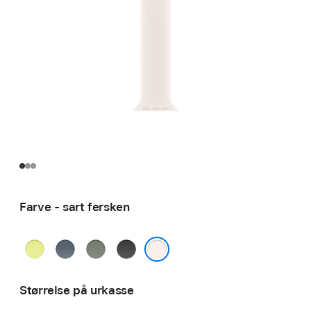
Farve - sart fersken
neongul
stålblå
grågrøn
sort
sart fersken
Størrelse på urkasse