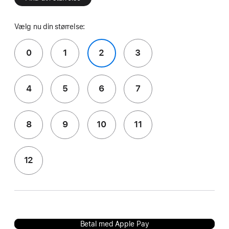
Vælg nu din størrelse:
0
1
2
3
4
5
6
7
8
9
10
11
12
Betal med Apple Pay