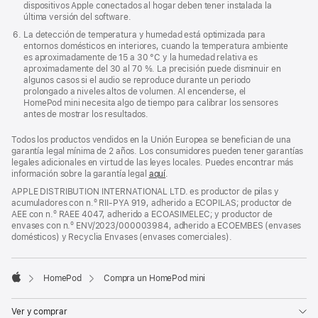
dispositivos Apple conectados al hogar deben tener instalada la
última versión del software.
La detección de temperatura y humedad está optimizada para
entornos domésticos en interiores, cuando la temperatura ambiente
es aproximadamente de 15 a 30 °C y la humedad relativa es
aproximadamente del 30 al 70 %. La precisión puede disminuir en
algunos casos si el audio se reproduce durante un periodo
prolongado a niveles altos de volumen. Al encenderse, el
HomePod mini necesita algo de tiempo para calibrar los sensores
antes de mostrar los resultados.
Todos los productos vendidos en la Unión Europea se benefician de una
garantía legal mínima de 2 años. Los consumidores pueden tener garantías
legales adicionales en virtud de las leyes locales. Puedes encontrar más
información sobre la garantía legal
aquí
.
APPLE DISTRIBUTION INTERNATIONAL LTD. es productor de pilas y
acumuladores con n.º RII-PYA 919, adherido a ECOPILAS; productor de
AEE con n.º RAEE 4047, adherido a ECOASIMELEC; y productor de
envases con n.º ENV/2023/000003984, adherido a ECOEMBES (envases
domésticos) y Recyclia Envases (envases comerciales).
HomePod
Compra un HomePod mini
Apple
Ver y comprar