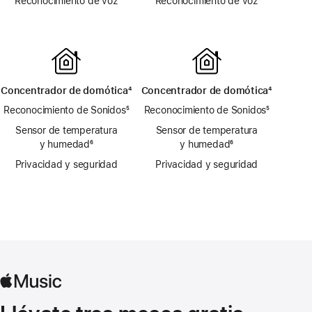
Reconocimiento de voz
Reconocimiento de voz
Concentrador de domótica
pie
⁴
Concentrador de domótica
pie
⁴
de
de
Reconocimiento de Sonidos
pie
⁵
Reconocimiento de Sonidos
pie
⁵
página
página
de
de
Sensor de temperatura
Sensor de temperatura
página
página
y humedad
pie
⁶
y humedad
pie
⁶
de
de
Privacidad y seguridad
Privacidad y seguridad
página
página