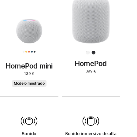
el
HomePod<
HomePod
HomePod mini
399 €
139 €
HomePod
Modelo mostrado
mini
Sonido
Sonido inmersivo de alta