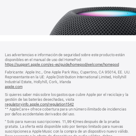
Nota
Notas
al
a
Las advertencias e información de seguridad sobre este producto están
pie
disponibles en el manual de uso del HomePod:
pie
https://support.apple.com/es-es/guide/homepod/welcome/homepod
(se
de
abre
Fabricante: Apple Inc., One Apple Park Way, Cupertino, CA 95014, EE. UU.
en
página
Representante en la UE: Apple Distribution International Limited, Hollyhill
una
Industrial Estate, Hollyhill, Cork, Irlanda
ventana
apple.com
(se
nueva)
abre
Si quieres saber más sobre los gastos que cubre Apple por el reciclaje y la
en
gestión de las baterías desechadas, visita
una
regulatoryinfo.apple.com/regulation1542
(se
ventana
** AppleCare+ ofrece cobertura para un número ilimitado de incidencias
abre
nueva)
por daños accidentales derivados del uso.
en
una
⁺ Solo para nuevas suscripciones. 11,99 €/mes después de la prueba
ventana
gratuita. La oferta está disponible solo por tiempo limitado para nuevas
nueva)
suscripciones a Apple Music con la compra de un dispositivo nuevo válido.