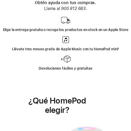
Obtén ayuda con tus compras.
Llama al
900 812 683
.
Elige la entrega gratuita o recoge los productos en stock en un Apple Store
Llévate tres meses gratis de Apple Music con tu HomePod mini
Nota
⁺
a
pie
de
página
Devoluciones fáciles y gratuitas
¿Qué HomePod
elegir?
Más
información
sobre