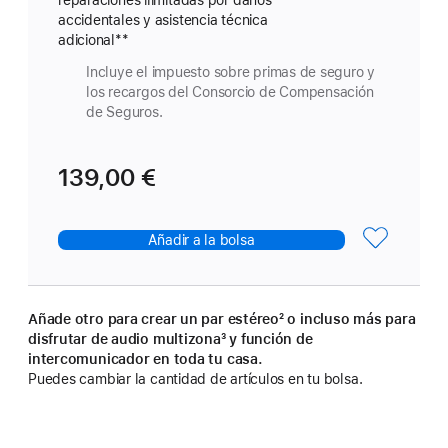
el
accidentales y asistencia técnica
HomeP
adicional
Nota
**
mini
a
Incluye el impuesto sobre primas de seguro y
pie
los recargos del Consorcio de Compensación
de
de Seguros.
página
139,00 €
Añadir a la bolsa
Añade otro para crear un par estéreo
pie
² o incluso más para
disfrutar de audio multizona
pie
³ y función de
de
intercomunicador en toda tu casa.
de
página
Puedes cambiar la cantidad de artículos en tu bolsa.
página