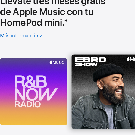
Llévate tres meses gratis
de Apple Music con tu
HomePod mini.
Nota
⁺
a
Más información
sobre
(Se
pie
Apple
abre
Music
en
de
una
página
ventana
nueva)