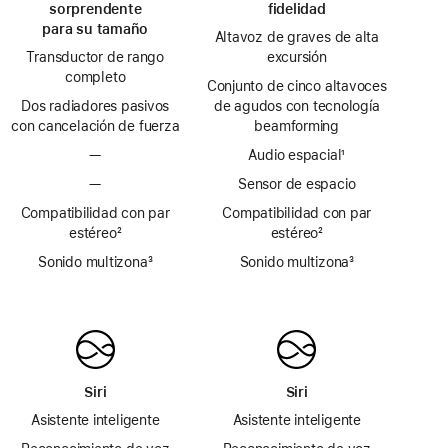
sorprendente
fidelidad
para su tamaño
Altavoz de graves de alta
Transductor de rango
excursión
completo
Conjunto de cinco altavoces
Dos radiadores pasivos
de agudos con tecnología
con cancelación de fuerza
beamforming
—
Audio espacial
pie
¹
de
—
Sensor de espacio
página
Compatibilidad con par
Compatibilidad con par
estéreo
pie
²
estéreo
pie
²
de
de
Sonido multizona
pie
³
Sonido multizona
pie
³
página
página
de
de
página
página
Siri
Siri
Asistente inteligente
Asistente inteligente