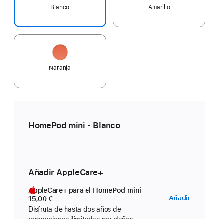
Blanco
Amarillo
Naranja
HomePod mini - Blanco
Añadir AppleCare+
AppleCare+ para el HomePod mini
AppleC
Añadir
15,00 €
para
Disfruta de hasta dos años de
reparaciones ilimitadas por daños