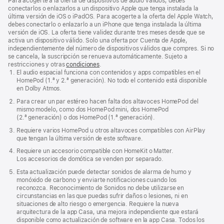
Para acogerte a la oferta de dispositivos de audio válidos, debes
conectarlos o enlazarlos a un dispositivo Apple que tenga instalada la
última versión de iOS o iPadOS. Para acogerte a la oferta del Apple Watch,
debes conectarlo o enlazarlo a un iPhone que tenga instalada la última
versión de iOS. La oferta tiene validez durante tres meses desde que se
activa un dispositivo válido. Solo una oferta por Cuenta de Apple,
independientemente del número de dispositivos válidos que compres. Si no
se cancela, la suscripción se renueva automáticamente. Sujeto a
restricciones y otras
condiciones
.
El audio espacial funciona con contenidos y apps compatibles en el
HomePod (1.ª y 2.ª generación). No todo el contenido está disponible
en Dolby Atmos.
Para crear un par estéreo hacen falta dos altavoces HomePod del
mismo modelo, como dos HomePod mini, dos HomePod
(2.ª generación) o dos HomePod (1.ª generación).
Requiere varios HomePod u otros altavoces compatibles con AirPlay
que tengan la última versión de este software.
Requiere un accesorio compatible con HomeKit o Matter.
Los accesorios de domótica se venden por separado.
Esta actualización puede detectar sonidos de alarma de humo y
monóxido de carbono y enviarte notificaciones cuando los
reconozca. Reconocimiento de Sonidos no debe utilizarse en
circunstancias en las que puedas sufrir daños o lesiones, ni en
situaciones de alto riesgo o emergencia. Requiere la nueva
arquitectura de la app Casa, una mejora independiente que estará
disponible como actualización de software en la app Casa. Todos los