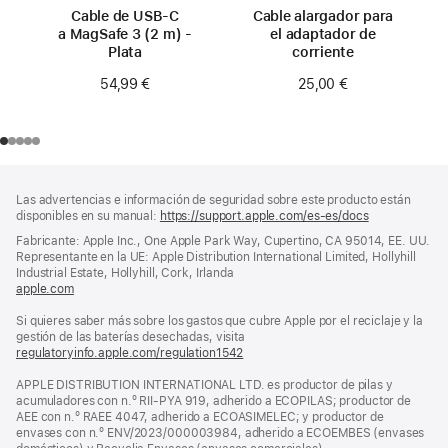
Cable de USB‑C
Cable alargador para
a MagSafe 3 (2 m) -
el adaptador de
Plata
corriente
54,99 €
25,00 €
Nota
Notas
Las advertencias e información de seguridad sobre este producto están
al
a
disponibles en su manual:
https://support.apple.com/es-es/docs
(se
pie
pie
abre
Fabricante: Apple Inc., One Apple Park Way, Cupertino, CA 95014, EE. UU.
en
de
Representante en la UE: Apple Distribution International Limited, Hollyhill
una
Industrial Estate, Hollyhill, Cork, Irlanda
página
ventana
apple.com
(se
nueva)
abre
Si quieres saber más sobre los gastos que cubre Apple por el reciclaje y la
en
gestión de las baterías desechadas, visita
una
regulatoryinfo.apple.com/regulation1542
ventana
(se
nueva)
abre
APPLE DISTRIBUTION INTERNATIONAL LTD. es productor de pilas y
en
acumuladores con n.º RII-PYA 919, adherido a ECOPILAS; productor de
una
AEE con n.º RAEE 4047, adherido a ECOASIMELEC; y productor de
ventana
envases con n.º ENV/2023/000003984, adherido a ECOEMBES (envases
nueva)