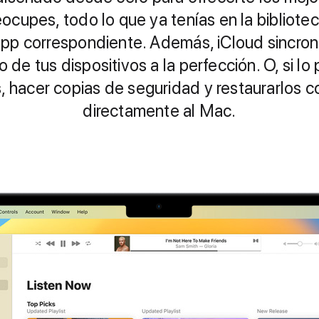
ocupes, todo lo que ya tenías en la bibliote
 app correspondiente. Además, iCloud sincro
r
 de tus dispositivos a la perfección. O, si lo
s, hacer copias de seguridad y restaurarlos
directamente al Mac.