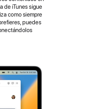
ca de iTunes sigue
niza como siempre
 prefieres, puedes
 conectándolos