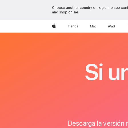
Choose another country or region to see conte
and shop online.
Apple
Tienda
Mac
iPad
iTunes
Si u
Descarga la versión 