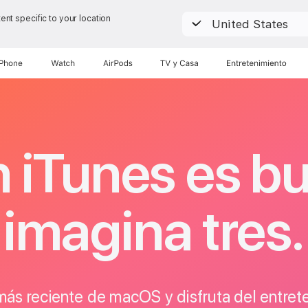
nt specific to your location
United States
iPhone
Watch
AirPods
TV y Casa
Entretenimiento
n iTunes es b
imagina tres.
más reciente de macOS y disfruta del entreten