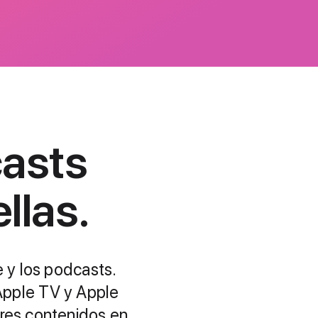
casts
llas.
e y los podcasts.
Apple TV y Apple
res contenidos en