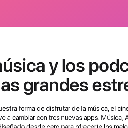
r
r
úsica y los pod
las grandes estre
estra forma de disfrutar de la música, el cin
ras,
ve a cambiar con tres nuevas apps. Música, 
diseñado desde cero para ofrecerte los mejo