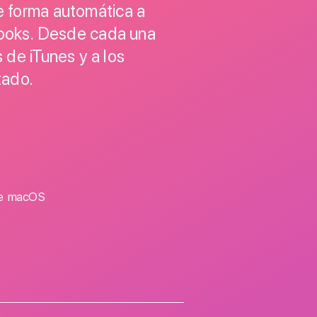
de forma automática a
Books. Desde cada una
 de iTunes y a los
tado.
de macOS