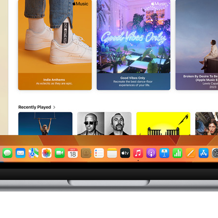
r
n
8