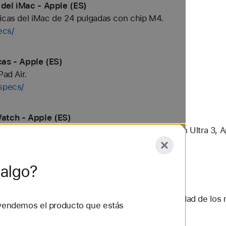
 del iMac - Apple (ES)
nicas del iMac de 24 pulgadas con chip M4.
ecs/
cas - Apple (ES)
Pad Air.
/specs/
atch - Apple (ES)
os últimos modelos de Apple Watch: Apple Watch Ultra 3, A
compare/
algo?
Pad - Apple (ES)
l peso, el rendimiento, la autonomía y la capacidad de los 
vendemos el producto que estás
mpare/