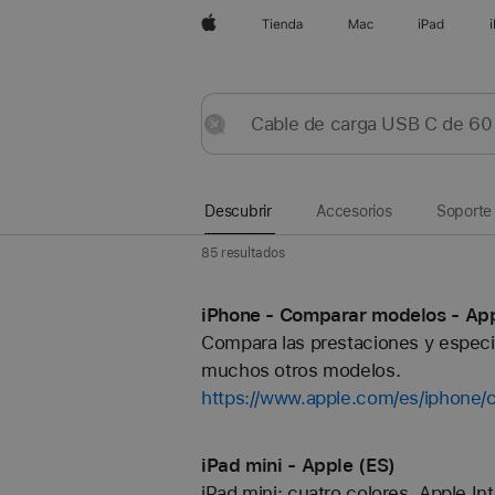
Apple
Tienda
Mac
iPad
Descubrir
Enviar
Restaurar
Descubrir
Accesorios
Soporte
85 resultados
iPhone - Comparar modelos - App
Compara las prestaciones y especif
muchos otros modelos.
https://www.apple.com/es/iphone/
iPad mini - Apple (ES)
iPad mini: cuatro colores, Apple In