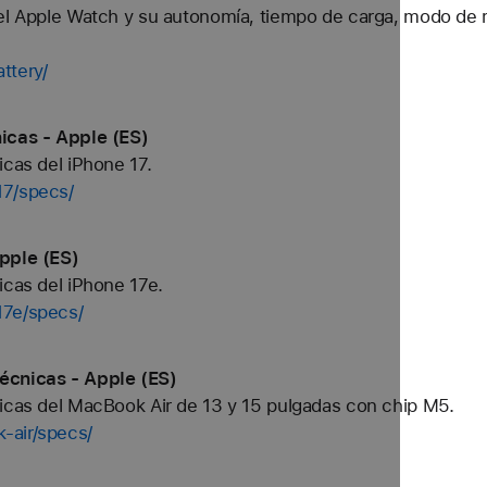
el Apple Watch y su autonomía, tiempo de carga, modo de r
ttery/
icas - Apple (ES)
icas del iPhone 17.
17/specs/
pple (ES)
icas del iPhone 17e.
17e/specs/
écnicas - Apple (ES)
nicas del MacBook Air de 13 y 15 pulgadas con chip M5.
-air/specs/