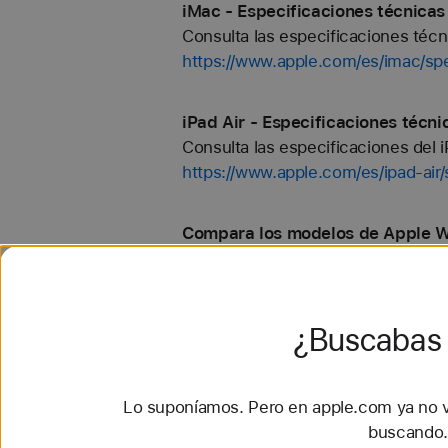
iMac - Especificaciones técnicas
Consulta las especificaciones téc
https://www.apple.com/es/imac/sp
iPad Air - Especificaciones técni
Consulta las especificaciones del i
https://www.apple.com/es/ipad-air
Compara los modelos de Apple W
Compara las especificaciones de l
Watch SE 3.
https://www.apple.com/es/watch/
¿Buscabas 
iPad - Compara los modelos de i
Compara la resolución, el tamaño, e
Lo suponíamos. Pero en apple.com ya no 
y iPad mini.
buscando.
https://www.apple.com/es/ipad/co