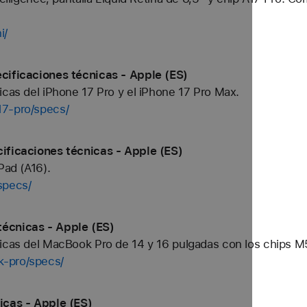
i/
cificaciones técnicas - Apple (ES)
icas del iPhone 17 Pro y el iPhone 17 Pro Max.
17-pro/specs/
cificaciones técnicas - Apple (ES)
Pad (A16).
specs/
técnicas - Apple (ES)
nicas del MacBook Pro de 14 y 16 pulgadas con los chips 
k-pro/specs/
icas - Apple (ES)