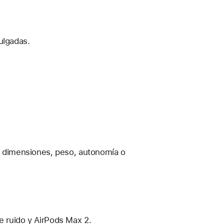
ulgadas.
n, dimensiones, peso, autonomía o
e ruido y AirPods Max 2.