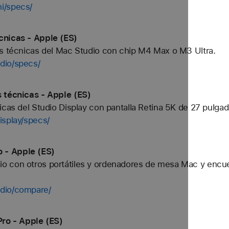
i/specs/
cnicas - Apple (ES)
es técnicas del Mac Studio con chip M4 Max o M3 Ultra.
dio/specs/
s técnicas - Apple (ES)
icas del Studio Display con pantalla Retina 5K de 27 pulgad
isplay/specs/
 - Apple (ES)
 con otros portátiles y ordenadores de mesa Mac y encuent
dio/compare/
o - Apple (ES)