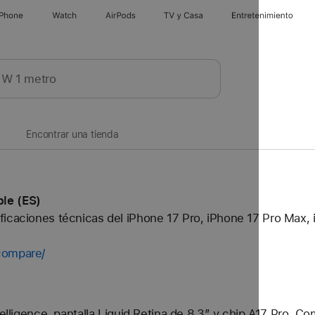
iPhone
Watch
AirPods
TV y Casa
Entretenimiento
Encontrar una tienda
le (ES)
icaciones técnicas del iPhone 17 Pro, iPhone 17 Pro Max, i
compare/
telligence, pantalla Liquid Retina de 8,3″ y chip A17 Pro. C