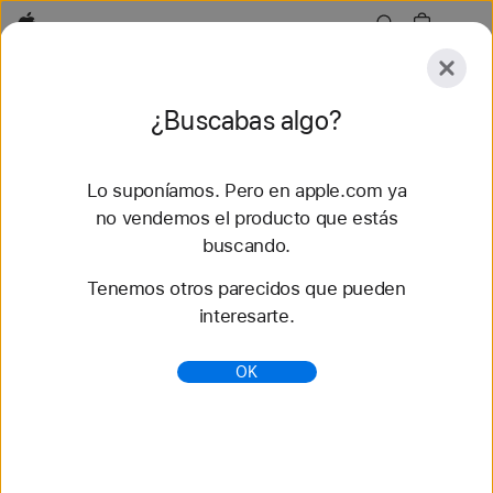
Apple
Descubrir
¿Buscabas algo?
Enviar
Restaurar
Lo suponíamos. Pero en apple.com ya
Descubrir
Accesorios
Soporte
Encontrar una
no vendemos el producto que estás
buscando.
180 resultados
Tenemos otros parecidos que pueden
interesarte.
AirPods Pro 2 con estuche de carga MagSafe
(Lightning) - MagSafe - Accesorios para el
OK
iPhone - Apple (ES)
Compra accesorios MagSafe para el iPhone en
Apple. Encuentra cómodas fundas, carteras y
cargadores inalámbricos. Compra online en
apple.com con envío gratis...