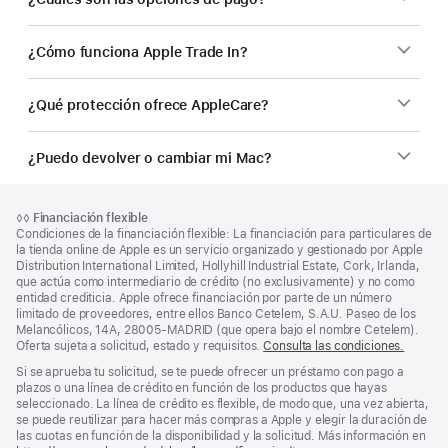
¿Cómo funciona Apple Trade In?
¿Qué protección ofrece AppleCare?
¿Puedo devolver o cambiar mi Mac?
Nota
Notas
Nota
◊◊
Financiación flexible
al
a
a
Condiciones de la financiación flexible: La financiación para particulares de
pie
pie
pie
la tienda online de Apple es un servicio organizado y gestionado por Apple
de
Distribution International Limited, Hollyhill Industrial Estate, Cork, Irlanda,
de
página
que actúa como intermediario de crédito (no exclusivamente) y no como
página
entidad crediticia. Apple ofrece financiación por parte de un número
limitado de proveedores, entre ellos Banco Cetelem, S.A.U. Paseo de los
Melancólicos, 14A, 28005-MADRID (que opera bajo el nombre Cetelem).
Oferta sujeta a solicitud, estado y requisitos.
Consulta las condiciones.
Si se aprueba tu solicitud, se te puede ofrecer un préstamo con pago a
plazos o una línea de crédito en función de los productos que hayas
seleccionado. La línea de crédito es flexible, de modo que, una vez abierta,
se puede reutilizar para hacer más compras a Apple y elegir la duración de
las cuotas en función de la disponibilidad y la solicitud. Más información en