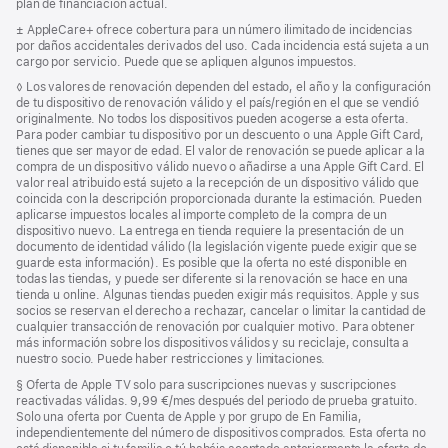
plan de financiación actual.
Nota
± AppleCare+ ofrece cobertura para un número ilimitado de incidencias
a
por daños accidentales derivados del uso. Cada incidencia está sujeta a un
pie
cargo por servicio. Puede que se apliquen algunos impuestos.
de
Nota
◊ Los valores de renovación dependen del estado, el año y la configuración
página
a
de tu dispositivo de renovación válido y el país/región en el que se vendió
pie
originalmente. No todos los dispositivos pueden acogerse a esta oferta.
de
Para poder cambiar tu dispositivo por un descuento o una Apple Gift Card,
página
tienes que ser mayor de edad. El valor de renovación se puede aplicar a la
compra de un dispositivo válido nuevo o añadirse a una Apple Gift Card. El
valor real atribuido está sujeto a la recepción de un dispositivo válido que
coincida con la descripción proporcionada durante la estimación. Pueden
aplicarse impuestos locales al importe completo de la compra de un
dispositivo nuevo. La entrega en tienda requiere la presentación de un
documento de identidad válido (la legislación vigente puede exigir que se
guarde esta información). Es posible que la oferta no esté disponible en
todas las tiendas, y puede ser diferente si la renovación se hace en una
tienda u online. Algunas tiendas pueden exigir más requisitos. Apple y sus
socios se reservan el derecho a rechazar, cancelar o limitar la cantidad de
cualquier transacción de renovación por cualquier motivo. Para obtener
más información sobre los dispositivos válidos y su reciclaje, consulta a
nuestro socio. Puede haber restricciones y limitaciones.
Nota
§ Oferta de Apple TV solo para suscripciones nuevas y suscripciones
a
reactivadas válidas. 9,99 €/mes después del periodo de prueba gratuito.
pie
Solo una oferta por Cuenta de Apple y por grupo de En Familia,
de
independientemente del número de dispositivos comprados. Esta oferta no