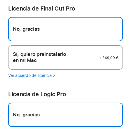
Licencia de Final Cut Pro
No, gracias
Sí, quiero preinstalarlo
+ 349,99 €
en mi Mac
Ver acuerdo de licencia
Final
(Se
Cut
abre
Pro
en
Licencia de Logic Pro
una
ventana
nueva)
No, gracias