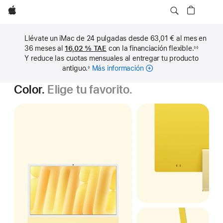
Apple
Llévate un iMac de 24 pulgadas desde 63,01 € al mes en
36 meses al
16,02 %
TAE
con la financiación flexible.
◊◊
Nota
Y reduce las cuotas mensuales al entregar tu producto
a
pie
antiguo.
Más información
sobre
◊
de
Nota
cuotas
página
a
Color.
Elige tu favorito.
pie
mensuales
de
página