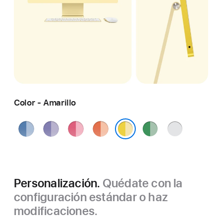
Color - Amarillo
Azul
Púrpura
Rosa
Naranja
Verde
Plata
Amarillo
Personalización.
Quédate con la
configuración estándar o haz
modificaciones.