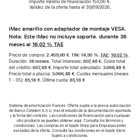
Importe mínimo de financiación 150,00 €.
docentes.
Validez de la oferta hasta el 30/09/2026.
iMac amarillo con adaptador de montaje VESA.
Nota: Este iMac no incluye soporte. durante 36
meses al
16,02 %
TAE
Precio de compra
:
2.459,00 €
.
TIN
:
14,95 %
.
TAE
:
16,02 %
.
Duración
:
36 meses
.
Total Intereses
:
607,48 €
.
Coste total
del crédito
:
607,48 €
.
Importe total adeudado
:
3.066,48 €
.
Precio total a plazos
:
3.066,48 €
.
Cuotas mensuales (meses
1 - 35)
:
85,18 €
.
Última cuota
:
85,18 €
Sistema de amortización francés. Oferta sujeta a la previa autorización
de Banco Cetelem S.A.U. tras el estudio de la documentación aportada
y la firma del contrato. Las condiciones de financiación para cualquier
otro producto se pueden obtener aquí: Consulta los términos y
condiciones. Las compras en el Apple Store para Empresas están
excluidas de la oferta. Consulta las condiciones en el Apple Store.
Sujeto a condiciones.