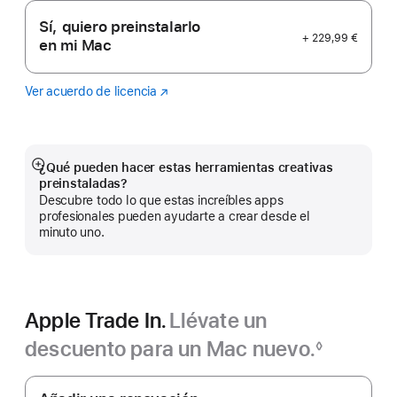
Sí, quiero preinstalarlo
+ 229,99 €
en mi Mac
Ver acuerdo de licencia
Logic
(Se
Pro
abre
en
una
ventana
¿Qué pueden hacer estas herramientas creativas
Mostrar
nueva)
preinstaladas?
más
Descubre todo lo que estas increíbles apps
profesionales pueden ayudarte a crear desde el
minuto uno.
Apple Trade In.
Llévate un
descuento para un Mac nuevo.‍
◊
Nota
Apple
a
pie
Trade In.