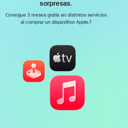
sorpresas.
Consigue 3 meses gratis en distintos servicios
al comprar un dispositivo Apple.
§
Nota
a
pie
de
página