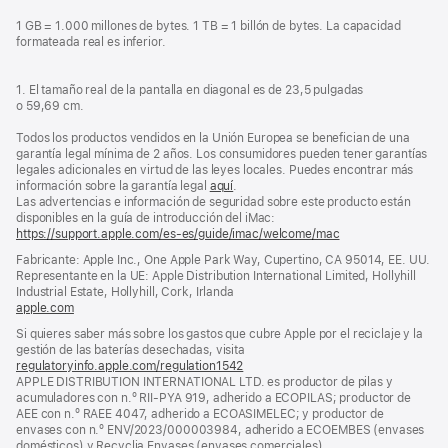
1 GB = 1.000 millones de bytes. 1 TB = 1 billón de bytes. La capacidad
formateada real es inferior.
1. El tamaño real de la pantalla en diagonal es de 23,5 pulgadas
o 59,69 cm.
Todos los productos vendidos en la Unión Europea se benefician de una
garantía legal mínima de 2 años. Los consumidores pueden tener garantías
legales adicionales en virtud de las leyes locales. Puedes encontrar más
información sobre la garantía legal
aquí
.
Las advertencias e información de seguridad sobre este producto están
disponibles en la guía de introducción del iMac:
https://support.apple.com/es-es/guide/imac/welcome/mac
(se
abre
Fabricante: Apple Inc., One Apple Park Way, Cupertino, CA 95014, EE. UU.
en
Representante en la UE: Apple Distribution International Limited, Hollyhill
una
Industrial Estate, Hollyhill, Cork, Irlanda
ventana
apple.com
(se
nueva)
abre
Si quieres saber más sobre los gastos que cubre Apple por el reciclaje y la
en
gestión de las baterías desechadas, visita
una
regulatoryinfo.apple.com/regulation1542
(se
ventana
APPLE DISTRIBUTION INTERNATIONAL LTD. es productor de pilas y
abre
nueva)
acumuladores con n.º RII-PYA 919, adherido a ECOPILAS; productor de
en
AEE con n.º RAEE 4047, adherido a ECOASIMELEC; y productor de
una
envases con n.º ENV/2023/000003984, adherido a ECOEMBES (envases
ventana
domésticos) y Recyclia Envases (envases comerciales).
nueva)