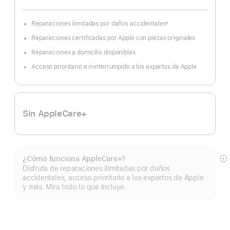
Reparaciones ilimitadas por daños accidentales
±
Nota
a
Reparaciones certificadas por Apple con piezas originales
pie
de
página
Reparaciones a domicilio disponibles
Acceso prioritario e ininterrumpido a los expertos de Apple
Sin AppleCare+
¿Cómo funciona AppleCare+?
Mo
Disfruta de reparaciones ilimitadas por daños
m
accidentales, acceso prioritario a los expertos de Apple
y más. Mira todo lo que incluye.