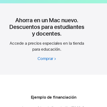
Ahorra en un Mac nuevo.
Descuentos para estudiantes
y docentes.
Accede a precios especiales en la tienda
para educación.
Comprar
Ahorra
en
un
Mac
nuevo.
Descuentos
para
Ejemplo de financiación
estudiantes
y