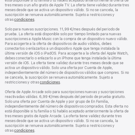
página
está disponible si tu familia o tú habéis aceptado anteriormente la oferta de
tres meses o un año gratis de Apple TV. La oferta tiene validez durante tres
meses desde que se activa un dispositivo válido. Si no se cancela, la
suscripción se renueva automáticamente. Sujeto a restricciones y
otras
condiciones
.
Solo para nuevas suscripciones. 11,99 €/mes después del periodo de
prueba. La oferta está disponible solo por tiempo limitado para nuevas
suscripciones a Apple Music con la compra de un dispositivo nuevo válido.
Para acogerte a la oferta de dispositivos de audio válidos, debes
conectarlos o enlazarlos a un dispositivo Apple que tenga instalada la
última versión de iOS o iPadOS. Para acogerte a la oferta del Apple Watch,
debes conectarlo o enlazarlo a un iPhone que tenga instalada la última
versión de iOS. La oferta tiene validez durante tres meses desde que se
activa un dispositivo válido. Solo una oferta por Cuenta de Apple,
independientemente del número de dispositivos válidos que compres. Si no
se cancela, la suscripción se renueva automáticamente. Sujeto a
restricciones y otras
condiciones
.
Oferta de Apple Arcade solo para suscripciones nuevas y suscripciones
reactivadas válidas. 6,99 €/mes después del periodo de prueba gratuito.
Solo una oferta por Cuenta de Apple y por grupo de En Familia,
independientemente del número de dispositivos comprados. Esta oferta no
está disponible si tu familia o tú habéis aceptado anteriormente la oferta de
tres meses gratis de Apple Arcade. La oferta tiene validez durante tres
meses desde que se activa un dispositivo válido. Si no se cancela, la
suscripción se renueva automáticamente. Sujeto a restricciones y
otras
condiciones
.