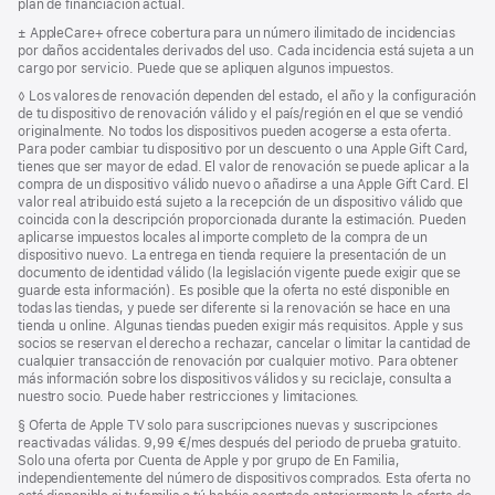
plan de financiación actual.
Nota
± AppleCare+ ofrece cobertura para un número ilimitado de incidencias
a
por daños accidentales derivados del uso. Cada incidencia está sujeta a un
pie
cargo por servicio. Puede que se apliquen algunos impuestos.
de
Nota
◊ Los valores de renovación dependen del estado, el año y la configuración
página
a
de tu dispositivo de renovación válido y el país/región en el que se vendió
pie
originalmente. No todos los dispositivos pueden acogerse a esta oferta.
de
Para poder cambiar tu dispositivo por un descuento o una Apple Gift Card,
página
tienes que ser mayor de edad. El valor de renovación se puede aplicar a la
compra de un dispositivo válido nuevo o añadirse a una Apple Gift Card. El
valor real atribuido está sujeto a la recepción de un dispositivo válido que
coincida con la descripción proporcionada durante la estimación. Pueden
aplicarse impuestos locales al importe completo de la compra de un
dispositivo nuevo. La entrega en tienda requiere la presentación de un
documento de identidad válido (la legislación vigente puede exigir que se
guarde esta información). Es posible que la oferta no esté disponible en
todas las tiendas, y puede ser diferente si la renovación se hace en una
tienda u online. Algunas tiendas pueden exigir más requisitos. Apple y sus
socios se reservan el derecho a rechazar, cancelar o limitar la cantidad de
cualquier transacción de renovación por cualquier motivo. Para obtener
más información sobre los dispositivos válidos y su reciclaje, consulta a
nuestro socio. Puede haber restricciones y limitaciones.
Nota
§ Oferta de Apple TV solo para suscripciones nuevas y suscripciones
a
reactivadas válidas. 9,99 €/mes después del periodo de prueba gratuito.
pie
Solo una oferta por Cuenta de Apple y por grupo de En Familia,
de
independientemente del número de dispositivos comprados. Esta oferta no