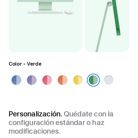
Color - Verde
Azul
Púrpura
Rosa
Naranja
Amarillo
Plata
Verde
Personalización.
Quédate con la
configuración estándar o haz
modificaciones.