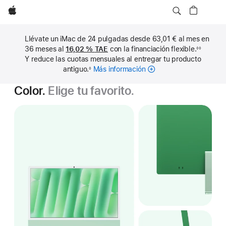
Apple
Llévate un iMac de 24 pulgadas desde 63,01 € al mes en
36 meses al
16,02 %
TAE
con la financiación flexible.
◊◊
Nota
Y reduce las cuotas mensuales al entregar tu producto
a
pie
antiguo.
Más información
sobre
◊
de
Nota
cuotas
página
a
Color.
Elige tu favorito.
pie
mensuales
de
página