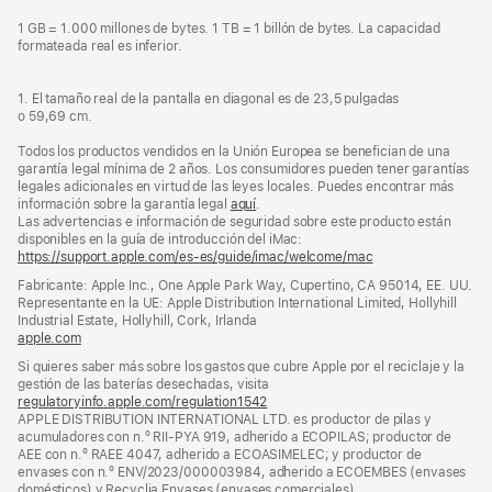
1 GB = 1.000 millones de bytes. 1 TB = 1 billón de bytes. La capacidad
formateada real es inferior.
1. El tamaño real de la pantalla en diagonal es de 23,5 pulgadas
o 59,69 cm.
Todos los productos vendidos en la Unión Europea se benefician de una
garantía legal mínima de 2 años. Los consumidores pueden tener garantías
legales adicionales en virtud de las leyes locales. Puedes encontrar más
información sobre la garantía legal
aquí
.
Las advertencias e información de seguridad sobre este producto están
disponibles en la guía de introducción del iMac:
https://support.apple.com/es-es/guide/imac/welcome/mac
(se
abre
Fabricante: Apple Inc., One Apple Park Way, Cupertino, CA 95014, EE. UU.
en
Representante en la UE: Apple Distribution International Limited, Hollyhill
una
Industrial Estate, Hollyhill, Cork, Irlanda
ventana
apple.com
(se
nueva)
abre
Si quieres saber más sobre los gastos que cubre Apple por el reciclaje y la
en
gestión de las baterías desechadas, visita
una
regulatoryinfo.apple.com/regulation1542
(se
ventana
APPLE DISTRIBUTION INTERNATIONAL LTD. es productor de pilas y
abre
nueva)
acumuladores con n.º RII-PYA 919, adherido a ECOPILAS; productor de
en
AEE con n.º RAEE 4047, adherido a ECOASIMELEC; y productor de
una
envases con n.º ENV/2023/000003984, adherido a ECOEMBES (envases
ventana
domésticos) y Recyclia Envases (envases comerciales).
nueva)