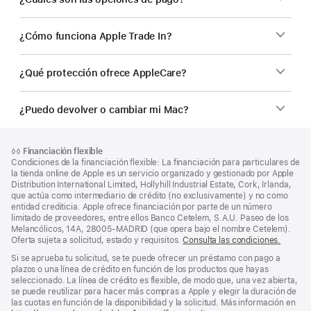
¿Cómo funciona Apple Trade In?
¿Qué protección ofrece AppleCare?
¿Puedo devolver o cambiar mi Mac?
Nota
Notas
Nota
◊◊
Financiación flexible
al
a
a
Condiciones de la financiación flexible: La financiación para particulares de
pie
pie
pie
la tienda online de Apple es un servicio organizado y gestionado por Apple
de
Distribution International Limited, Hollyhill Industrial Estate, Cork, Irlanda,
de
página
que actúa como intermediario de crédito (no exclusivamente) y no como
página
entidad crediticia. Apple ofrece financiación por parte de un número
limitado de proveedores, entre ellos Banco Cetelem, S.A.U. Paseo de los
Melancólicos, 14A, 28005-MADRID (que opera bajo el nombre Cetelem).
Oferta sujeta a solicitud, estado y requisitos.
Consulta las condiciones.
Si se aprueba tu solicitud, se te puede ofrecer un préstamo con pago a
plazos o una línea de crédito en función de los productos que hayas
seleccionado. La línea de crédito es flexible, de modo que, una vez abierta,
se puede reutilizar para hacer más compras a Apple y elegir la duración de
las cuotas en función de la disponibilidad y la solicitud. Más información en