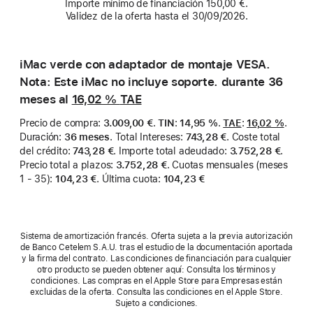
Importe mínimo de financiación 150,00 €.
docentes.
Validez de la oferta hasta el 30/09/2026.
iMac verde con adaptador de montaje VESA.
Nota: Este iMac no incluye soporte. durante 36
meses al
16,02 %
TAE
Precio de compra
:
3.009,00 €
.
TIN
:
14,95 %
.
TAE
:
16,02 %
.
Duración
:
36 meses
.
Total Intereses
:
743,28 €
.
Coste total
del crédito
:
743,28 €
.
Importe total adeudado
:
3.752,28 €
.
Precio total a plazos
:
3.752,28 €
.
Cuotas mensuales (meses
1 - 35)
:
104,23 €
.
Última cuota
:
104,23 €
Sistema de amortización francés. Oferta sujeta a la previa autorización
de Banco Cetelem S.A.U. tras el estudio de la documentación aportada
y la firma del contrato. Las condiciones de financiación para cualquier
otro producto se pueden obtener aquí: Consulta los términos y
condiciones. Las compras en el Apple Store para Empresas están
excluidas de la oferta. Consulta las condiciones en el Apple Store.
Sujeto a condiciones.