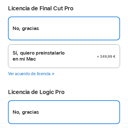
Licencia de Final Cut Pro
No, gracias
Sí, quiero preinstalarlo
+ 349,99 €
en mi Mac
Ver acuerdo de licencia
Final
(Se
Cut
abre
Pro
en
Licencia de Logic Pro
una
ventana
nueva)
No, gracias