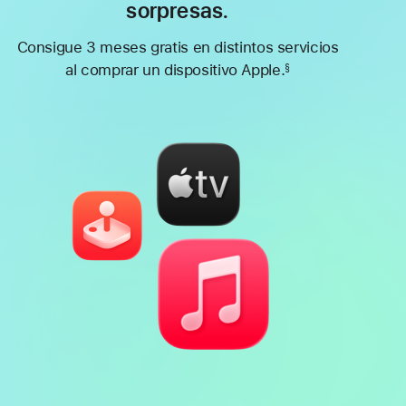
sorpresas.
Consigue 3 meses gratis en distintos servicios
al comprar un dispositivo Apple.
§
Nota
a
pie
de
página