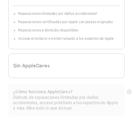
Reparaciones ilimitadas por daños accidentales
±
Nota
a
Reparaciones certificadas por Apple con piezas originales
pie
de
página
Reparaciones a domicilio disponibles
Acceso prioritario e ininterrumpido a los expertos de Apple
Sin AppleCare+
¿Cómo funciona AppleCare+?
Mo
Disfruta de reparaciones ilimitadas por daños
m
accidentales, acceso prioritario a los expertos de Apple
y más. Mira todo lo que incluye.