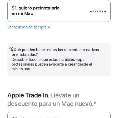
Sí, quiero preinstalarlo
+ 229,99 €
en mi Mac
Ver acuerdo de licencia
Logic
(Se
Pro
abre
en
una
ventana
¿Qué pueden hacer estas herramientas creativas
Mostrar
nueva)
preinstaladas?
más
Descubre todo lo que estas increíbles apps
profesionales pueden ayudarte a crear desde el
minuto uno.
Apple Trade In.
Llévate un
descuento para un Mac nuevo.‍
◊
Nota
Apple
a
pie
Trade In.