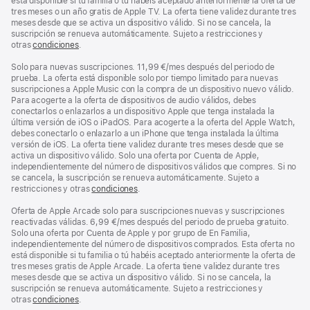
página
está disponible si tu familia o tú habéis aceptado anteriormente la oferta de
tres meses o un año gratis de Apple TV. La oferta tiene validez durante tres
meses desde que se activa un dispositivo válido. Si no se cancela, la
suscripción se renueva automáticamente. Sujeto a restricciones y
otras
condiciones
.
Solo para nuevas suscripciones. 11,99 €/mes después del periodo de
prueba. La oferta está disponible solo por tiempo limitado para nuevas
suscripciones a Apple Music con la compra de un dispositivo nuevo válido.
Para acogerte a la oferta de dispositivos de audio válidos, debes
conectarlos o enlazarlos a un dispositivo Apple que tenga instalada la
última versión de iOS o iPadOS. Para acogerte a la oferta del Apple Watch,
debes conectarlo o enlazarlo a un iPhone que tenga instalada la última
versión de iOS. La oferta tiene validez durante tres meses desde que se
activa un dispositivo válido. Solo una oferta por Cuenta de Apple,
independientemente del número de dispositivos válidos que compres. Si no
se cancela, la suscripción se renueva automáticamente. Sujeto a
restricciones y otras
condiciones
.
Oferta de Apple Arcade solo para suscripciones nuevas y suscripciones
reactivadas válidas. 6,99 €/mes después del periodo de prueba gratuito.
Solo una oferta por Cuenta de Apple y por grupo de En Familia,
independientemente del número de dispositivos comprados. Esta oferta no
está disponible si tu familia o tú habéis aceptado anteriormente la oferta de
tres meses gratis de Apple Arcade. La oferta tiene validez durante tres
meses desde que se activa un dispositivo válido. Si no se cancela, la
suscripción se renueva automáticamente. Sujeto a restricciones y
otras
condiciones
.