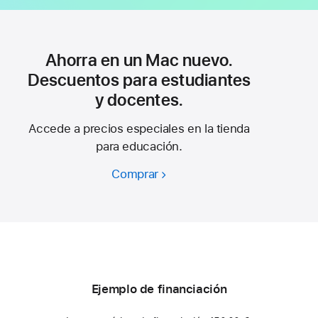
Ahorra en un Mac nuevo.
Descuentos para estudiantes
y docentes.
Accede a precios especiales en la tienda
para educación.
Comprar
Ahorra
en
un
Mac
nuevo.
Descuentos
para
Ejemplo de financiación
estudiantes
y