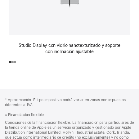
Studio Display con vidrio nanotexturizado y soporte
con inclinación ajustable
Nota
Notas
* Aproximación. El tipo impositivo podrá variar en zonas con impuestos
al
a
diferentes al IVA.
pie
pie
※
Financiación flexible
de
Condiciones de la financiación flexible: La financiación para particulares de
página
la tienda online de Apple es un servicio organizado y gestionado por Apple
Distribution International Limited, Hollyhill Industrial Estate, Cork, Irlanda,
que actúa como intermediario de crédito (no exclusivamente) y no como