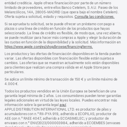
entidad crediticia. Apple ofrece financiación por parte de un número
limitado de proveedores, entre ellos Banco Cetelem, S.A.U. Paseo de los
Melancólicos, 14A, 28005-MADRID (que opera bajo el nombre Cetelem).
Oferta sujeta a solicitud, estado y requisitos.
Consulta las condiciones.
Si se aprueba tu solicitud, se te puede ofrecer un préstamo con pago a
plazos o una línea de crédito en función de los productos que hayas
seleccionado. La línea de crédito es flexible, de modo que, una vez abierta,
se puede reutilizar para hacer más compras a Apple y elegir la duración de
las cuotas en función de la disponibilidad y la solicitud. Más información en
https://www.apple.com/es/shop/browse/financing/terms.
Los productos y las ofertas de financiación disponibles en la tienda pueden
variar. Las ofertas disponibles con financiación flexible están sujetas a
cambios. Las ofertas que se muestran actualmente solo están disponibles
para clientes que realizan una compra válida en el Apple Store para
particulares.
Se aplica un límite mínimo de transacción de 150 € y un límite máximo de
4.000 €.
Todos los productos vendidos en la Unión Europea se benefician de una
garantía legal mínima de 2 años. Los consumidores pueden tener garantías
legales adicionales en virtud de las leyes locales. Puedes encontrar más
información sobre la garantía legal
aquí
.
APPLE DISTRIBUTION INTERNATIONAL LTD. es productor de pilas y
acumuladores con n.º RII-PYA 919, adherido a ECOPILAS; productor de
AEE con n.º RAEE 4047, adherido a ECOASIMELEC; y productor de
envases con n.º ENV/2023/000003984, adherido a ECOEMBES (envases