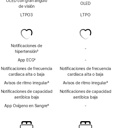
OLED con gran ángulo
OLED
de visión
LTPO3
LTPO
Notificaciones de
-
No
hipertensión
3
incluye
Nota
App ECG
4
-
notificaciones
No
a
Nota
de
incluye
pie
Notificaciones de frecuencia
Notificaciones de frecuencia
a
posible
la
de
cardiaca alta o baja
cardiaca alta o baja
pie
hipertensión
app
página
Avisos de ritmo irregular
de
5
Avisos de ritmo irregular
ECG
5
Nota
página
Nota
Notificaciones de capacidad
Notificaciones de capacidad
a
a
aeróbica baja
aeróbica baja
pie
pie
de
App Oxígeno en Sangre
6
de
-
No
página
Nota
página
incluye
a
la
pie
app