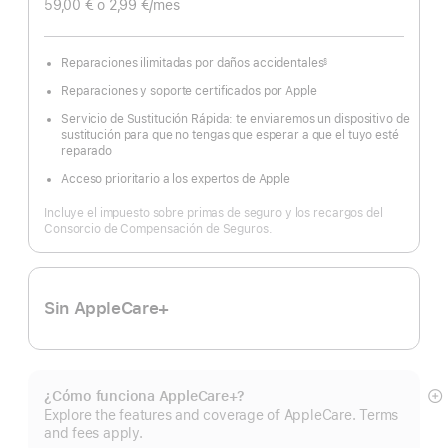
59,00 €
o 2,99 €
/mes
Reparaciones ilimitadas por daños accidentales
§
Nota
a
Reparaciones y soporte certificados por Apple
pie
de
página
Servicio de Sustitución Rápida: te enviaremos un dispositivo de
sustitución para que no tengas que esperar a que el tuyo esté
reparado
Acceso prioritario a los expertos de Apple
Incluye el impuesto sobre primas de seguro y los recargos del
Consorcio de Compensación de Seguros.
Sin AppleCare+
¿Cómo funciona AppleCare+?
Mo
Explore the features and coverage of AppleCare. Terms
m
and fees apply.