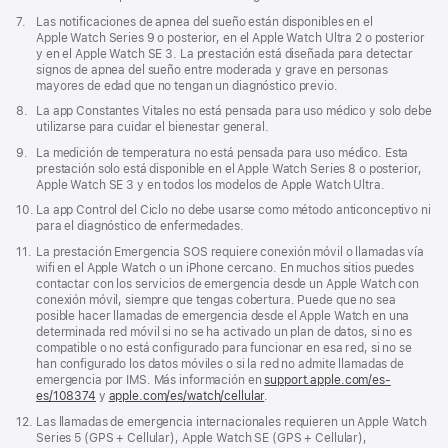
pie
Nota
7.
Las notificaciones de apnea del sueño están disponibles en el
de
a
Apple Watch Series 9 o posterior, en el Apple Watch Ultra 2 o posterior
página
pie
y en el Apple Watch SE 3. La prestación está diseñada para detectar
de
signos de apnea del sueño entre moderada y grave en personas
página
mayores de edad que no tengan un diagnóstico previo.
Nota
8.
La app Constantes Vitales no está pensada para uso médico y solo debe
a
utilizarse para cuidar el bienestar general.
pie
Nota
9.
La medición de temperatura no está pensada para uso médico. Esta
de
a
prestación solo está disponible en el Apple Watch Series 8 o posterior,
página
pie
Apple Watch SE 3 y en todos los modelos de Apple Watch Ultra.
de
Nota
10.
La app Control del Ciclo no debe usarse como método anticonceptivo ni
página
a
para el diagnóstico de enfermedades.
pie
Nota
11.
La prestación Emergencia SOS requiere conexión móvil o llamadas vía
de
a
wifi en el Apple Watch o un iPhone cercano. En muchos sitios puedes
página
pie
contactar con los servicios de emergencia desde un Apple Watch con
de
conexión móvil, siempre que tengas cobertura. Puede que no sea
página
posible hacer llamadas de emergencia desde el Apple Watch en una
determinada red móvil si no se ha activado un plan de datos, si no es
compatible o no está configurado para funcionar en esa red, si no se
han configurado los datos móviles o si la red no admite llamadas de
emergencia por IMS. Más información en
support.apple.com/es-
es/108374
(Se
y
apple.com/es/watch/cellular
.
abre
Nota
12.
Las llamadas de emergencia internacionales requieren un Apple Watch
en
a
Series 5 (GPS + Cellular), Apple Watch SE (GPS + Cellular),
una