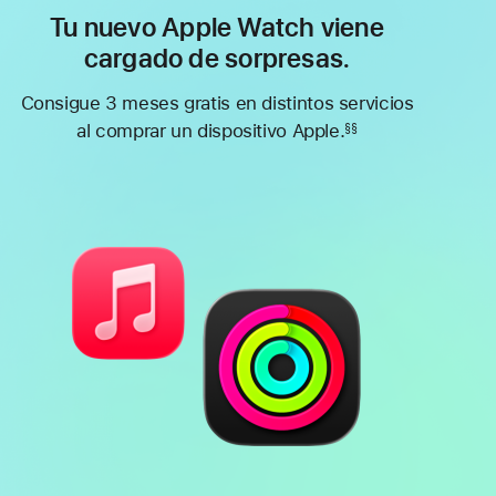
Tu nuevo Apple Watch viene
cargado de sorpresas.
Consigue 3 meses gratis en distintos servicios
al comprar un dispositivo Apple.
§§
Nota
a
pie
de
página