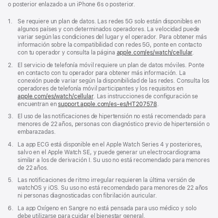
o posterior enlazado a un iPhone 6s o posterior.
Nota
1.
Se requiere un plan de datos. Las redes 5G solo están disponibles en
a
algunos países y con determinados operadores. La velocidad puede
pie
variar según las condiciones del lugar y el operador. Para obtener más
de
información sobre la compatibilidad con redes 5G, ponte en contacto
página
con tu operador y consulta la página
apple.com/es/watch/cellular
.
Nota
2.
El servicio de telefonía móvil requiere un plan de datos móviles. Ponte
a
en contacto con tu operador para obtener más información. La
pie
conexión puede variar según la disponibilidad de las redes. Consulta los
de
operadores de telefonía móvil participantes y los requisitos en
página
apple.com/es/watch/cellular
. Las instrucciones de configuración se
encuentran en
support.apple.com/es-es/HT207578
(Se
.
abre
Nota
3.
El uso de las notificaciones de hipertensión no está recomendado para
en
a
menores de 22 años, personas con diagnóstico previo de hipertensión o
una
pie
embarazadas.
ventana
de
nueva)
Nota
4.
La app ECG está disponible en el Apple Watch Series 4 y posteriores,
página
a
salvo en el Apple Watch SE, y puede generar un electrocardiograma
pie
similar a los de derivación I. Su uso no está recomendado para menores
de
de 22 años.
página
Nota
5.
Las notificaciones de ritmo irregular requieren la última versión de
a
watchOS y iOS. Su uso no está recomendado para menores de 22 años
pie
ni personas diagnosticadas con fibrilación auricular.
de
Nota
6.
La app Oxígeno en Sangre no está pensada para uso médico y solo
página
a
debe utilizarse para cuidar el bienestar general.