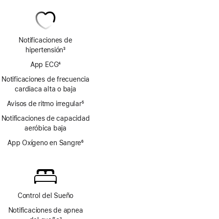
Notificaciones de
hipertensión
3
Nota
App ECG
4
a
Nota
pie
Notificaciones de frecuencia
a
de
cardiaca alta o baja
pie
página
Avisos de ritmo irregular
de
5
Nota
página
Notificaciones de capacidad
a
aeróbica baja
pie
de
App Oxígeno en Sangre
6
página
Nota
a
pie
de
página
Control del Sueño
Notificaciones de apnea