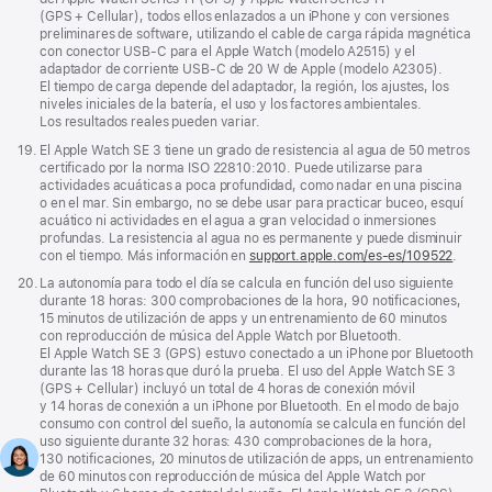
pie
(GPS + Cellular), todos ellos enlazados a un iPhone y con versiones
de
preliminares de software, utilizando el cable de carga rápida magnética
página
con conector USB‑C para el Apple Watch (modelo A2515) y el
adaptador de corriente USB‑C de 20 W de Apple (modelo A2305).
El tiempo de carga depende del adaptador, la región, los ajustes, los
niveles iniciales de la batería, el uso y los factores ambientales.
Los resultados reales pueden variar.
Nota
19.
El Apple Watch SE 3 tiene un grado de resistencia al agua de 50 metros
a
certificado por la norma ISO 22810:2010. Puede utilizarse para
pie
actividades acuáticas a poca profundidad, como nadar en una piscina
de
o en el mar. Sin embargo, no se debe usar para practicar buceo, esquí
página
acuático ni actividades en el agua a gran velocidad o inmersiones
profundas. La resistencia al agua no es permanente y puede disminuir
con el tiempo. Más información en
support.apple.com/es-es/109522
.
Nota
20.
La autonomía para todo el día se calcula en función del uso siguiente
a
durante 18 horas: 300 comprobaciones de la hora, 90 notificaciones,
pie
15 minutos de utilización de apps y un entrenamiento de 60 minutos
de
con reproducción de música del Apple Watch por Bluetooth.
página
El Apple Watch SE 3 (GPS) estuvo conectado a un iPhone por Bluetooth
durante las 18 horas que duró la prueba. El uso del Apple Watch SE 3
(GPS + Cellular) incluyó un total de 4 horas de conexión móvil
y 14 horas de conexión a un iPhone por Bluetooth. En el modo de bajo
consumo con control del sueño, la autonomía se calcula en función del
uso siguiente durante 32 horas: 430 comprobaciones de la hora,
130 notificaciones, 20 minutos de utilización de apps, un entrenamiento
de 60 minutos con reproducción de música del Apple Watch por