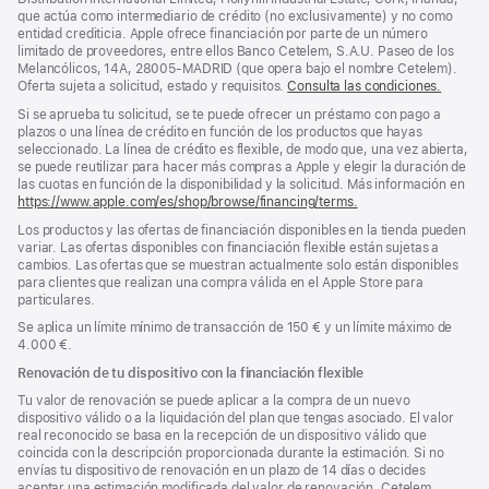
página
que actúa como intermediario de crédito (no exclusivamente) y no como
entidad crediticia. Apple ofrece financiación por parte de un número
limitado de proveedores, entre ellos Banco Cetelem, S.A.U. Paseo de los
Melancólicos, 14A, 28005-MADRID (que opera bajo el nombre Cetelem).
Oferta sujeta a solicitud, estado y requisitos.
Consulta las condiciones.
Si se aprueba tu solicitud, se te puede ofrecer un préstamo con pago a
plazos o una línea de crédito en función de los productos que hayas
seleccionado. La línea de crédito es flexible, de modo que, una vez abierta,
se puede reutilizar para hacer más compras a Apple y elegir la duración de
las cuotas en función de la disponibilidad y la solicitud. Más información en
https://www.apple.com/es/shop/browse/financing/terms.
Los productos y las ofertas de financiación disponibles en la tienda pueden
variar. Las ofertas disponibles con financiación flexible están sujetas a
cambios. Las ofertas que se muestran actualmente solo están disponibles
para clientes que realizan una compra válida en el Apple Store para
particulares.
Se aplica un límite mínimo de transacción de 150 € y un límite máximo de
4.000 €.
Renovación de tu dispositivo con la financiación flexible
Tu valor de renovación se puede aplicar a la compra de un nuevo
dispositivo válido o a la liquidación del plan que tengas asociado. El valor
real reconocido se basa en la recepción de un dispositivo válido que
coincida con la descripción proporcionada durante la estimación. Si no
envías tu dispositivo de renovación en un plazo de 14 días o decides
aceptar una estimación modificada del valor de renovación, Cetelem