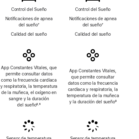
de
Oxígeno
página
en Sangre
Control del Sueño
Control del Sueño
Notificaciones de apnea
Notificaciones de apnea
del sueño
7
del sueño
7
Nota
Nota
Calidad del sueño
Calidad del sueño
a
a
pie
pie
de
de
página
página
App Constantes Vitales, que
App Constantes Vitales,
permite consultar datos
que permite consultar
como la frecuencia cardiaca
datos como la frecuencia
y respiratoria, la temperatura
cardiaca y respiratoria, la
de la muñeca, el oxígeno en
temperatura de la muñeca
sangre y la duración
y la duración del sueño
8
del sueño
8
6
,
Nota
Nota
Nota
a
a
a
pie
pie
pie
de
de
de
página
página
página
Sensor de temperatura
Sensor de temperatura