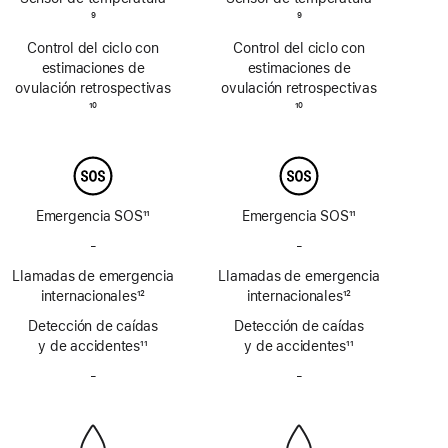
Nota
9
Nota
9
a
a
Control del ciclo con
Control del ciclo con
pie
pie
estimaciones de
estimaciones de
de
de
ovulación retrospectivas
ovulación retrospectivas
página
página
Nota
10
Nota
10
a
a
pie
pie
de
de
página
página
Emergencia SOS
11
Emergencia SOS
11
Nota
Nota
-
No
-
No
a
a
incluye
incluye
Llamadas de emergencia
pie
Llamadas de emergencia
pie
Emergencia
Emergencia
de
internacionales
12
de
internacionales
12
SOS
SOS
Nota
página
Nota
página
Detección de caídas
vía
Detección de caídas
vía
a
a
y de accidentes
satélite
11
y de accidentes
satélite
11
pie
pie
Nota
Nota
de
-
No
de
-
No
a
a
página
incluye
página
incluye
pie
pie
sirena
sirena
de
de
página
página