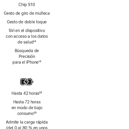
página
Chip S10
Gesto de giro de muñeca
Gesto de doble toque
Siri en el dispositivo
con acceso a los datos
de salud
14
Nota
Búsqueda de
a
Precisión
pie
para el iPhone
15
de
Nota
página
a
pie
de
página
Hasta 42 horas
25
Nota
Hasta 72 horas
a
en modo de bajo
pie
consumo
25
de
Nota
Admite la carga rápida
página
a
(del 0 al 80 % en unos