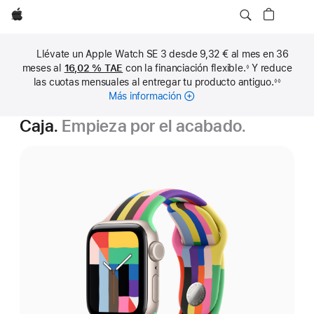
Apple
Llévate un Apple Watch SE 3 desde 9,32 € al mes en 36
meses al
16,02 %
TAE
con la financiación flexible.
Y reduce
◊
Nota
las cuotas mensuales al entregar tu producto antiguo.
◊◊
a
Nota
pie
Más información
sobre
a
de
pie
cuotas
página
de
Caja.
Empieza por el acabado.
mensuales
página