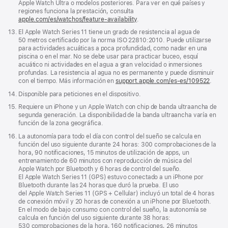
pie
Apple Watch Ultra o modelos posteriores. Para ver en qué países y
ventana
de
regiones funciona la prestación, consulta
nueva)
página
apple.com/es/watchos/feature-availability
.
Nota
13.
El Apple Watch Series 11 tiene un grado de resistencia al agua de
a
50 metros certificado por la norma ISO 22810:2010. Puede utilizarse
pie
para actividades acuáticas a poca profundidad, como nadar en una
de
piscina o en el mar. No se debe usar para practicar buceo, esquí
página
acuático ni actividades en el agua a gran velocidad o inmersiones
profundas. La resistencia al agua no es permanente y puede disminuir
con el tiempo. Más información en
support.apple.com/es-es/109522
.
Nota
14.
Disponible para peticiones en el dispositivo.
a
Nota
15.
Requiere un iPhone y un Apple Watch con chip de banda ultraancha de
pie
a
segunda generación. La disponibilidad de la banda ultraancha varía en
de
pie
función de la zona geográfica.
página
de
Nota
16.
La autonomía para todo el día con control del sueño se calcula en
página
a
función del uso siguiente durante 24 horas: 300 comprobaciones de la
pie
hora, 90 notificaciones, 15 minutos de utilización de apps, un
de
entrenamiento de 60 minutos con reproducción de música del
página
Apple Watch por Bluetooth y 6 horas de control del sueño.
El Apple Watch Series 11 (GPS) estuvo conectado a un iPhone por
Bluetooth durante las 24 horas que duró la prueba. El uso
del Apple Watch Series 11 (GPS + Cellular) incluyó un total de 4 horas
de conexión móvil y 20 horas de conexión a un iPhone por Bluetooth.
En el modo de bajo consumo con control del sueño, la autonomía se
calcula en función del uso siguiente durante 38 horas:
530 comprobaciones de la hora, 160 notificaciones, 26 minutos