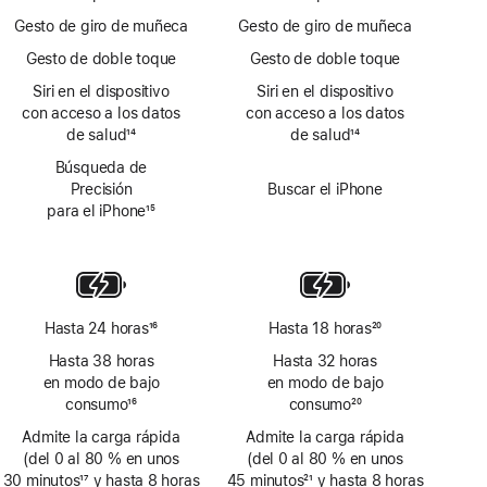
Gesto de giro de muñeca
Gesto de giro de muñeca
Gesto de doble toque
Gesto de doble toque
Siri en el dispositivo
Siri en el dispositivo
con acceso a los datos
con acceso a los datos
de salud
14
de salud
14
Nota
Nota
Búsqueda de
a
a
Precisión
Buscar el iPhone
pie
pie
para el iPhone
15
de
de
Nota
página
página
a
pie
de
página
Hasta 24 horas
16
Hasta 18 horas
20
Nota
Nota
Hasta 38 horas
Hasta 32 horas
a
a
en modo de bajo
en modo de bajo
pie
pie
consumo
16
consumo
20
de
de
Nota
Nota
Admite la carga rápida
página
Admite la carga rápida
página
a
a
(del 0 al 80 % en unos
(del 0 al 80 % en unos
pie
pie
30 minutos
17
y hasta 8 horas
45 minutos
21
y hasta 8 horas