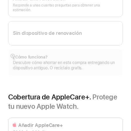
de
página
Responde a unas cuantas preguntas para obtener una
estimación.
Sin dispositivo de renovación
¿Cómo funciona?
Mostrar
Descubre cómo ahorrar en esta compra entregando un
más
dispositivo antiguo. O recíclalo gratis.
Cobertura de AppleCare+.
Protege
tu nuevo Apple Watch.
Añadir AppleCare+