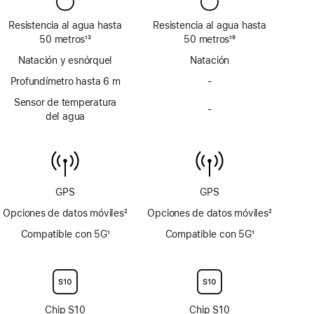
Resistencia al agua hasta
Resistencia al agua hasta
50 metros
13
50 metros
19
Nota
Nota
Natación y esnórquel
Natación
a
a
pie
Profundímetro hasta 6 m
pie
-
No
de
de
incluye
Sensor de temperatura
página
página
-
profundímetro
No
del agua
hasta 6 m
incluye
sensor
de
temperatura
del agua
GPS
GPS
Opciones de datos móviles
2
Opciones de datos móviles
2
Nota
Nota
Compatible con 5G
1
Compatible con 5G
1
a
a
Nota
Nota
pie
pie
a
a
de
de
pie
pie
página
página
de
de
página
página
Chip S10
Chip S10