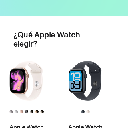
Batería
Prestaciones
de
¿Qué Apple Watch
salud
cardiaca
elegir?
Apple Watch
Apple Watch