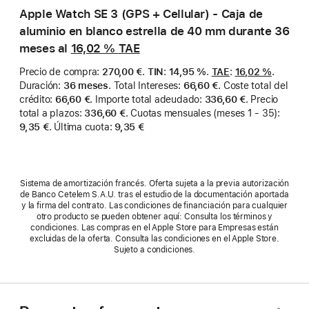
Apple Watch SE 3 (GPS + Cellular) - Caja de
aluminio en blanco estrella de 40 mm durante 36
meses al
16,02 %
TAE
Precio de compra
:
270,00 €
.
TIN
:
14,95 %
.
TAE
:
16,02 %
.
Duración
:
36 meses
.
Total Intereses
:
66,60 €
.
Coste total del
crédito
:
66,60 €
.
Importe total adeudado
:
336,60 €
.
Precio
total a plazos
:
336,60 €
.
Cuotas mensuales (meses 1 - 35)
:
9,35 €
.
Última cuota
:
9,35 €
Sistema de amortización francés. Oferta sujeta a la previa autorización
de Banco Cetelem S.A.U. tras el estudio de la documentación aportada
y la firma del contrato. Las condiciones de financiación para cualquier
otro producto se pueden obtener aquí: Consulta los términos y
condiciones. Las compras en el Apple Store para Empresas están
excluidas de la oferta. Consulta las condiciones en el Apple Store.
Sujeto a condiciones.