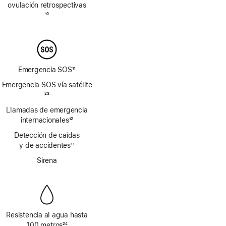
de
ovulación retrospectivas
página
Nota
10
a
pie
de
página
Emergencia SOS
11
Nota
Emergencia SOS vía satélite
a
Nota
23
pie
a
Llamadas de emergencia
de
pie
página
internacionales
12
de
Nota
página
Detección de caídas
a
y de accidentes
11
pie
Nota
de
Sirena
a
página
pie
de
página
Resistencia al agua hasta
100 metros
24