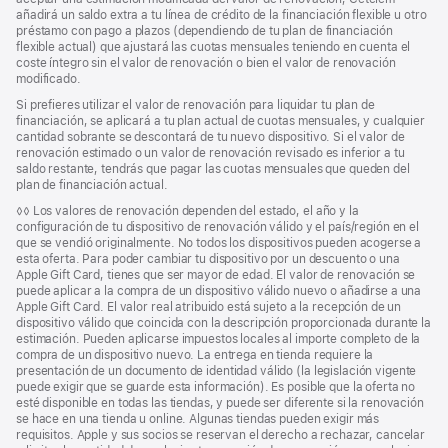
añadirá un saldo extra a tu línea de crédito de la financiación flexible u otro
préstamo con pago a plazos (dependiendo de tu plan de financiación
flexible actual) que ajustará las cuotas mensuales teniendo en cuenta el
coste íntegro sin el valor de renovación o bien el valor de renovación
modificado.
Si prefieres utilizar el valor de renovación para liquidar tu plan de
financiación, se aplicará a tu plan actual de cuotas mensuales, y cualquier
cantidad sobrante se descontará de tu nuevo dispositivo. Si el valor de
renovación estimado o un valor de renovación revisado es inferior a tu
saldo restante, tendrás que pagar las cuotas mensuales que queden del
plan de financiación actual.
Nota
◊◊ Los valores de renovación dependen del estado, el año y la
a
configuración de tu dispositivo de renovación válido y el país/región en el
pie
que se vendió originalmente. No todos los dispositivos pueden acogerse a
de
esta oferta. Para poder cambiar tu dispositivo por un descuento o una
página
Apple Gift Card, tienes que ser mayor de edad. El valor de renovación se
puede aplicar a la compra de un dispositivo válido nuevo o añadirse a una
Apple Gift Card. El valor real atribuido está sujeto a la recepción de un
dispositivo válido que coincida con la descripción proporcionada durante la
estimación. Pueden aplicarse impuestos locales al importe completo de la
compra de un dispositivo nuevo. La entrega en tienda requiere la
presentación de un documento de identidad válido (la legislación vigente
puede exigir que se guarde esta información). Es posible que la oferta no
esté disponible en todas las tiendas, y puede ser diferente si la renovación
se hace en una tienda u online. Algunas tiendas pueden exigir más
requisitos. Apple y sus socios se reservan el derecho a rechazar, cancelar