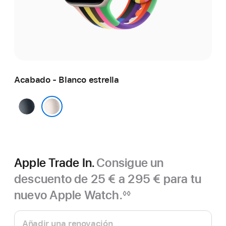
Acabado - Blanco estrella
Medianoche
Blanco estrella
Apple Trade In.
Consigue un
descuento de 25 € a 295 € para tu
nuevo Apple Watch.
◊◊
Nota
Apple
a
pie
Trade In.
Añadir una renovación