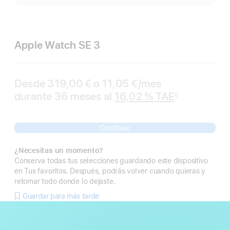
Apple Watch SE 3
Desde 319,00 € o 11,05 €/mes
durante 36 meses al
16,02 %
TAE
◊
Nota
a
pie
de
Continuar
página
¿Necesitas un momento?
Conserva todas tus selecciones guardando este dispositivo
en Tus favoritos. Después, podrás volver cuando quieras y
retomar todo donde lo dejaste.
Guardar para más tarde