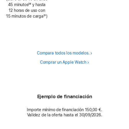
pie
45 minutos
26
y hasta
de
Nota
12 horas de uso con
página
a
15 minutos de carga
27
)
pie
Nota
de
a
página
pie
de
página
Compara todos los modelos.
Comprar un Apple Watch
Ejemplo de financiación
Importe mínimo de financiación 150,00 €.
Validez de la oferta hasta el 30/09/2026.