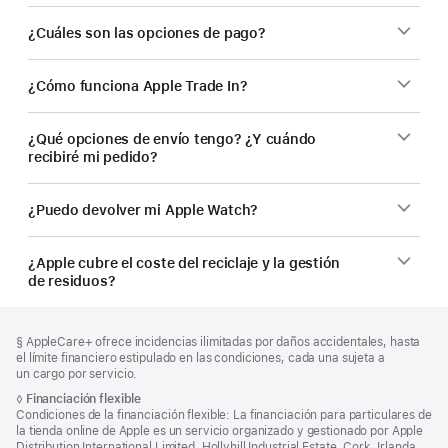
¿Cuáles son las opciones de pago?
¿Cómo funciona Apple Trade In?
¿Qué opciones de envío tengo? ¿Y cuándo
recibiré mi pedido?
¿Puedo devolver mi Apple Watch?
¿Apple cubre el coste del reciclaje y la gestión
de residuos?
Nota
Notas
Nota
§ AppleCare+ ofrece incidencias ilimitadas por daños accidentales, hasta
al
a
a
el límite financiero estipulado en las condiciones, cada una sujeta a
pie
pie
pie
un cargo por servicio.
de
de
Nota
◊
Financiación flexible
página
a
Condiciones de la financiación flexible: La financiación para particulares de
página
pie
la tienda online de Apple es un servicio organizado y gestionado por Apple
de
Distribution International Limited, Hollyhill Industrial Estate, Cork, Irlanda,