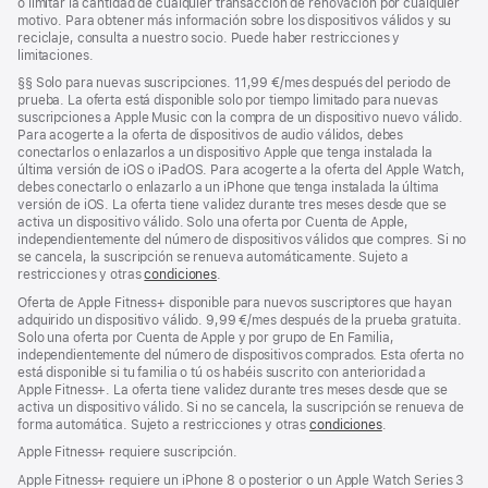
o limitar la cantidad de cualquier transacción de renovación por cualquier
motivo. Para obtener más información sobre los dispositivos válidos y su
reciclaje, consulta a nuestro socio. Puede haber restricciones y
limitaciones.
Nota
§§
Solo para nuevas suscripciones. 11,99 €/mes después del periodo de
a
prueba. La oferta está disponible solo por tiempo limitado para nuevas
pie
suscripciones a Apple Music con la compra de un dispositivo nuevo válido.
de
Para acogerte a la oferta de dispositivos de audio válidos, debes
página
conectarlos o enlazarlos a un dispositivo Apple que tenga instalada la
última versión de iOS o iPadOS. Para acogerte a la oferta del Apple Watch,
debes conectarlo o enlazarlo a un iPhone que tenga instalada la última
versión de iOS. La oferta tiene validez durante tres meses desde que se
activa un dispositivo válido. Solo una oferta por Cuenta de Apple,
independientemente del número de dispositivos válidos que compres. Si no
se cancela, la suscripción se renueva automáticamente. Sujeto a
restricciones y otras
condiciones
.
Oferta de Apple Fitness+ disponible para nuevos suscriptores que hayan
adquirido un dispositivo válido. 9,99 €/mes después de la prueba gratuita.
Solo una oferta por Cuenta de Apple y por grupo de En Familia,
independientemente del número de dispositivos comprados. Esta oferta no
está disponible si tu familia o tú os habéis suscrito con anterioridad a
Apple Fitness+. La oferta tiene validez durante tres meses desde que se
activa un dispositivo válido. Si no se cancela, la suscripción se renueva de
forma automática. Sujeto a restricciones y otras
condiciones
.
Apple Fitness+ requiere suscripción.
Apple Fitness+ requiere un iPhone 8 o posterior o un Apple Watch Series 3