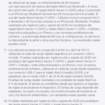
de utilización de apps, un entrenamiento de 60 minutos
con reproducción de música del Apple Watch por Bluetooth y 6 horas
de control del sueño. El Apple Watch Series 11 (GPS) estuvo conectado
a un iPhone por Bluetooth durante las 38 horas que duró la prueba. El
uso del Apple Watch Series 11 (GPS + Cellular) incluyó conexión móvil
a demanda y 30 horas de conexión a un iPhone por Bluetooth. Pruebas
realizadas por Apple en julio y agosto de 2025 con prototipos del
Apple Watch Series 11 (GPS) y Apple Watch Series 11 (GPS + Cellular),
todos ellos enlazados a un iPhone y con versiones preliminares de
software. La autonomía depende del uso, la configuración, la red móvil,
la intensidad de la señal y otros muchos factores. Los resultados reales
pueden variar.
Nota
17.
Los cálculos se basan en cargas del 0 al 80 % y del 0 al 100 %
a
utilizando el cable de carga rápida magnética con conector USB‑C
pie
incluido. Pruebas realizadas por Apple en julio y agosto de 2025 con
de
prototipos del Apple Watch Series 11 (GPS) y Apple Watch Series 11
página
(GPS + Cellular), todos ellos enlazados a un iPhone y con versiones
preliminares de software, utilizando el cable de carga rápida magnética
con conector USB‑C para el Apple Watch (modelo A2515) y el
adaptador de corriente USB‑C de 20 W de Apple (modelo A2305).
Pruebas de carga rápida realizadas con unidades de Apple Watch al
0 % de batería. El tiempo se contabiliza desde que aparece el logotipo
de Apple al encenderse el dispositivo. El tiempo de carga depende del
adaptador, la región, los ajustes, los niveles iniciales de la batería, el
uso y los factores ambientales. Los resultados reales pueden variar.
Nota
18.
Pruebas realizadas por Apple en julio y agosto de 2025 con prototipos
a
del Apple Watch Series 11 (GPS) y Apple Watch Series 11