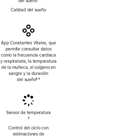
del sueño
7
Nota
Calidad del sueño
a
pie
de
página
App Constantes Vitales, que
permite consultar datos
como la frecuencia cardiaca
y respiratoria, la temperatura
de la muñeca, el oxígeno en
sangre y la duración
del sueño
8
6
,
Nota
Nota
a
a
pie
pie
de
de
página
página
Sensor de temperatura
Nota
9
a
Control del ciclo con
pie
estimaciones de