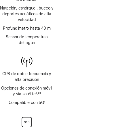
Nota
Natación, esnórquel, buceo y
a
deportes acuáticos de alta
pie
velocidad
de
página
Profundímetro hasta 40 m
Sensor de temperatura
del agua
GPS de doble frecuencia y
alta precisión
Opciones de conexión móvil
y vía satélite
2
23
,
Nota
Nota
Compatible con 5G
1
a
a
Nota
pie
pie
a
de
de
pie
página
página
de