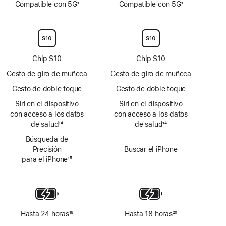
Compatible con 5G
1
Compatible con 5G
1
a
a
Nota
Nota
pie
pie
a
a
de
de
pie
pie
página
página
de
de
página
página
Chip S10
Chip S10
Gesto de giro de muñeca
Gesto de giro de muñeca
Gesto de doble toque
Gesto de doble toque
Siri en el dispositivo
Siri en el dispositivo
con acceso a los datos
con acceso a los datos
de salud
14
de salud
14
Nota
Nota
Búsqueda de
a
a
Precisión
Buscar el iPhone
pie
pie
para el iPhone
15
de
de
Nota
página
página
a
pie
de
página
Hasta 24 horas
16
Hasta 18 horas
20
Nota
Nota