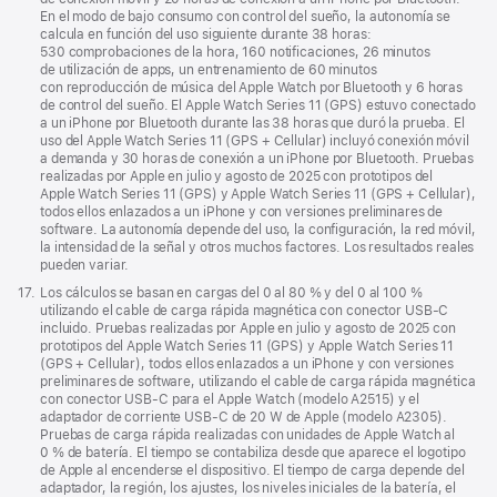
En el modo de bajo consumo con control del sueño, la autonomía se
calcula en función del uso siguiente durante 38 horas:
530 comprobaciones de la hora, 160 notificaciones, 26 minutos
de utilización de apps, un entrenamiento de 60 minutos
con reproducción de música del Apple Watch por Bluetooth y 6 horas
de control del sueño. El Apple Watch Series 11 (GPS) estuvo conectado
a un iPhone por Bluetooth durante las 38 horas que duró la prueba. El
uso del Apple Watch Series 11 (GPS + Cellular) incluyó conexión móvil
a demanda y 30 horas de conexión a un iPhone por Bluetooth. Pruebas
realizadas por Apple en julio y agosto de 2025 con prototipos del
Apple Watch Series 11 (GPS) y Apple Watch Series 11 (GPS + Cellular),
todos ellos enlazados a un iPhone y con versiones preliminares de
software. La autonomía depende del uso, la configuración, la red móvil,
la intensidad de la señal y otros muchos factores. Los resultados reales
pueden variar.
Nota
17.
Los cálculos se basan en cargas del 0 al 80 % y del 0 al 100 %
a
utilizando el cable de carga rápida magnética con conector USB‑C
pie
incluido. Pruebas realizadas por Apple en julio y agosto de 2025 con
de
prototipos del Apple Watch Series 11 (GPS) y Apple Watch Series 11
página
(GPS + Cellular), todos ellos enlazados a un iPhone y con versiones
preliminares de software, utilizando el cable de carga rápida magnética
con conector USB‑C para el Apple Watch (modelo A2515) y el
adaptador de corriente USB‑C de 20 W de Apple (modelo A2305).
Pruebas de carga rápida realizadas con unidades de Apple Watch al
0 % de batería. El tiempo se contabiliza desde que aparece el logotipo
de Apple al encenderse el dispositivo. El tiempo de carga depende del
adaptador, la región, los ajustes, los niveles iniciales de la batería, el