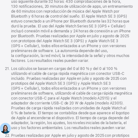
uso siguiente durante 32 horas: 430 comprobaciones de la hora,
130 notificaciones, 20 minutos de utilización de apps, un entrenamiento
de 60 minutos con reproducción de música del Apple Watch por
Bluetooth y 6 horas de control del sueño. El Apple Watch SE 3 (GPS)
estuvo conectado a un iPhone por Bluetooth durante las 32 horas que
duró la prueba. El uso del Apple Watch Series SE 3 (GPS + Cellular)
incluyó conexión móvil a demanda y 24 horas de conexión a un iPhone
por Bluetooth. Pruebas realizadas por Apple en julio y agosto de 2025
con prototipos del Apple Watch SE 3 (GPS) y Apple Watch SE 3
(GPS + Cellular), todos ellos enlazados a un iPhone y con versiones
preliminares de software. La autonomía depende del uso,
la configuración, la red móvil, la intensidad de la señal y otros muchos
factores. Los resultados reales pueden variar.
Nota
21.
Los cálculos se basan en cargas del 0 al 80 % y del 0 al 100 %
a
utilizando el cable de carga rápida magnética con conector USB‑C
pie
incluido. Pruebas realizadas por Apple en julio y agosto de 2025 con
de
prototipos del Apple Watch SE 3 (GPS) y Apple Watch SE 3
página
(GPS + Cellular), todos ellos enlazados a un iPhone y con versiones
preliminares de software, utilizando el cable de carga rápida magnética
con conector USB‑C para el Apple Watch (modelo A2515) y el
adaptador de corriente USB‑C de 20 W de Apple (modelo A2305).
Pruebas de carga rápida realizadas con unidades de Apple Watch al
0 % de batería. El tiempo se contabiliza desde que aparece el logotipo
de Apple al encenderse el dispositivo. El tiempo de carga depende del
adaptador, la región, los ajustes, los niveles iniciales de la batería, el
uso y los factores ambientales. Los resultados reales pueden variar.
Nota
22.
Pruebas realizadas por Apple en julio y agosto de 2025 con prototipos