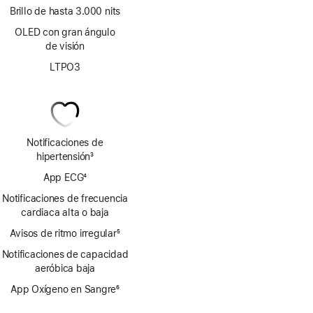
Brillo de hasta 3.000 nits
OLED con gran ángulo
de visión
LTPO3
Notificaciones de
hipertensión
3
Nota
App ECG
4
a
Nota
pie
Notificaciones de frecuencia
a
de
cardiaca alta o baja
pie
página
Avisos de ritmo irregular
de
5
Nota
página
Notificaciones de capacidad
a
aeróbica baja
pie
de
App Oxígeno en Sangre
6
página
Nota