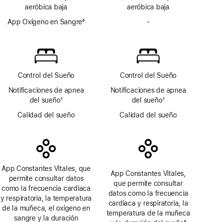
a
a
aeróbica baja
aeróbica baja
pie
pie
de
App Oxígeno en Sangre
6
de
-
No
página
Nota
página
incluye
a
la
pie
app
de
Oxígeno
página
en Sangre
Control del Sueño
Control del Sueño
Notificaciones de apnea
Notificaciones de apnea
del sueño
7
del sueño
7
Nota
Nota
Calidad del sueño
Calidad del sueño
a
a
pie
pie
de
de
página
página
App Constantes Vitales, que
App Constantes Vitales,
permite consultar datos
que permite consultar
como la frecuencia cardiaca
datos como la frecuencia
y respiratoria, la temperatura
cardiaca y respiratoria, la
de la muñeca, el oxígeno en
temperatura de la muñeca
sangre y la duración