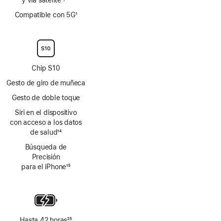
Nota
Nota
Compatible con 5G
1
a
a
Nota
pie
pie
a
de
de
pie
página
página
de
página
Chip S10
Gesto de giro de muñeca
Gesto de doble toque
Siri en el dispositivo
con acceso a los datos
de salud
14
Nota
Búsqueda de
a
Precisión
pie
para el iPhone
15
de
Nota
página
a
pie
de
página
Hasta 42 horas
25