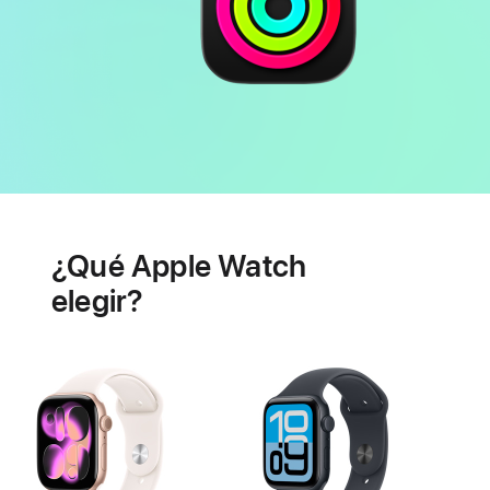
Batería
Prestaciones
de
¿Qué Apple Watch
salud
cardiaca
elegir?