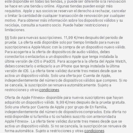
esté disponible en todas las tiendas, y puede ser diferente si la renovación
se hace en una tienda u online. Algunas tiendas pueden exigir más
requisitos. Apple y sus socios se reservan el derecho a rechazar, cancelar
o limitar la cantidad de cualquier transacción de renovación por cualquier
motivo. Para obtener más información sobre los dispositivos válidos y su
reciclaje, consulta a nuestro socio. Puede haber restricciones y
limitaciones.
Nota
§§
Solo para nuevas suscripciones. 11,99 €/mes después del periodo de
a
prueba. La oferta está disponible solo por tiempo limitado para nuevas
pie
suscripciones a Apple Music con la compra de un dispositivo nuevo válido.
de
Para acogerte a la oferta de dispositivos de audio válidos, debes
página
conectarlos o enlazarlos a un dispositivo Apple que tenga instalada la
última versión de iOS o iPadOS. Para acogerte a la oferta del Apple Watch,
debes conectarlo o enlazarlo a un iPhone que tenga instalada la última
versión de iOS. La oferta tiene validez durante tres meses desde que se
activa un dispositivo válido. Solo una oferta por Cuenta de Apple,
independientemente del número de dispositivos válidos que compres. Si no
se cancela, la suscripción se renueva automáticamente. Sujeto a
restricciones y otras
condiciones
.
Oferta de Apple Fitness+ disponible para nuevos suscriptores que hayan
adquirido un dispositivo válido. 9,99 €/mes después de la prueba gratuita.
Solo una oferta por Cuenta de Apple y por grupo de En Familia,
independientemente del número de dispositivos comprados. Esta oferta no
está disponible si tu familia o tú os habéis suscrito con anterioridad a
Apple Fitness+. La oferta tiene validez durante tres meses desde que se
activa un dispositivo válido. Si no se cancela, la suscripción se renueva de
forma automática. Sujeto a restricciones y otras
condiciones
.