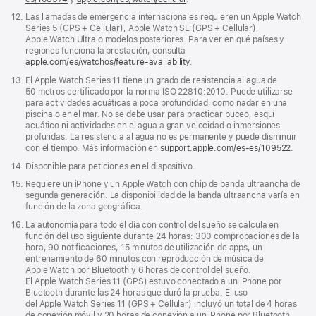
abre
Nota
12.
Las llamadas de emergencia internacionales requieren un Apple Watch
en
a
Series 5 (GPS + Cellular), Apple Watch SE (GPS + Cellular),
una
pie
Apple Watch Ultra o modelos posteriores. Para ver en qué países y
ventana
de
regiones funciona la prestación, consulta
nueva)
página
apple.com/es/watchos/feature-availability
.
Nota
13.
El Apple Watch Series 11 tiene un grado de resistencia al agua de
a
50 metros certificado por la norma ISO 22810:2010. Puede utilizarse
pie
para actividades acuáticas a poca profundidad, como nadar en una
de
piscina o en el mar. No se debe usar para practicar buceo, esquí
página
acuático ni actividades en el agua a gran velocidad o inmersiones
profundas. La resistencia al agua no es permanente y puede disminuir
con el tiempo. Más información en
support.apple.com/es-es/109522
.
Nota
14.
Disponible para peticiones en el dispositivo.
a
Nota
15.
Requiere un iPhone y un Apple Watch con chip de banda ultraancha de
pie
a
segunda generación. La disponibilidad de la banda ultraancha varía en
de
pie
función de la zona geográfica.
página
de
Nota
16.
La autonomía para todo el día con control del sueño se calcula en
página
a
función del uso siguiente durante 24 horas: 300 comprobaciones de la
pie
hora, 90 notificaciones, 15 minutos de utilización de apps, un
de
entrenamiento de 60 minutos con reproducción de música del
página
Apple Watch por Bluetooth y 6 horas de control del sueño.
El Apple Watch Series 11 (GPS) estuvo conectado a un iPhone por
Bluetooth durante las 24 horas que duró la prueba. El uso
del Apple Watch Series 11 (GPS + Cellular) incluyó un total de 4 horas
de conexión móvil y 20 horas de conexión a un iPhone por Bluetooth.