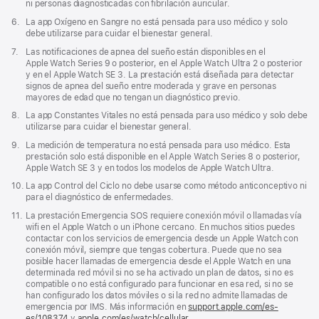
pie
ni personas diagnosticadas con fibrilación auricular.
de
Nota
6.
La app Oxígeno en Sangre no está pensada para uso médico y solo
página
a
debe utilizarse para cuidar el bienestar general.
pie
Nota
7.
Las notificaciones de apnea del sueño están disponibles en el
de
a
Apple Watch Series 9 o posterior, en el Apple Watch Ultra 2 o posterior
página
pie
y en el Apple Watch SE 3. La prestación está diseñada para detectar
de
signos de apnea del sueño entre moderada y grave en personas
página
mayores de edad que no tengan un diagnóstico previo.
Nota
8.
La app Constantes Vitales no está pensada para uso médico y solo debe
a
utilizarse para cuidar el bienestar general.
pie
Nota
9.
La medición de temperatura no está pensada para uso médico. Esta
de
a
prestación solo está disponible en el Apple Watch Series 8 o posterior,
página
pie
Apple Watch SE 3 y en todos los modelos de Apple Watch Ultra.
de
Nota
10.
La app Control del Ciclo no debe usarse como método anticonceptivo ni
página
a
para el diagnóstico de enfermedades.
pie
Nota
11.
La prestación Emergencia SOS requiere conexión móvil o llamadas vía
de
a
wifi en el Apple Watch o un iPhone cercano. En muchos sitios puedes
página
pie
contactar con los servicios de emergencia desde un Apple Watch con
de
conexión móvil, siempre que tengas cobertura. Puede que no sea
página
posible hacer llamadas de emergencia desde el Apple Watch en una
determinada red móvil si no se ha activado un plan de datos, si no es
compatible o no está configurado para funcionar en esa red, si no se
han configurado los datos móviles o si la red no admite llamadas de
emergencia por IMS. Más información en
support.apple.com/es-
es/108374
(Se
y
apple.com/es/watch/cellular
.