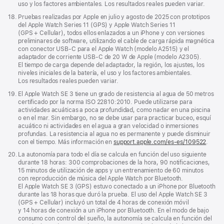
uso y los factores ambientales. Los resultados reales pueden variar.
Nota
18.
Pruebas realizadas por Apple en julio y agosto de 2025 con prototipos
a
del Apple Watch Series 11 (GPS) y Apple Watch Series 11
pie
(GPS + Cellular), todos ellos enlazados a un iPhone y con versiones
de
preliminares de software, utilizando el cable de carga rápida magnética
página
con conector USB‑C para el Apple Watch (modelo A2515) y el
adaptador de corriente USB‑C de 20 W de Apple (modelo A2305).
El tiempo de carga depende del adaptador, la región, los ajustes, los
niveles iniciales de la batería, el uso y los factores ambientales.
Los resultados reales pueden variar.
Nota
19.
El Apple Watch SE 3 tiene un grado de resistencia al agua de 50 metros
a
certificado por la norma ISO 22810:2010. Puede utilizarse para
pie
actividades acuáticas a poca profundidad, como nadar en una piscina
de
o en el mar. Sin embargo, no se debe usar para practicar buceo, esquí
página
acuático ni actividades en el agua a gran velocidad o inmersiones
profundas. La resistencia al agua no es permanente y puede disminuir
con el tiempo. Más información en
support.apple.com/es-es/109522
.
Nota
20.
La autonomía para todo el día se calcula en función del uso siguiente
a
durante 18 horas: 300 comprobaciones de la hora, 90 notificaciones,
pie
15 minutos de utilización de apps y un entrenamiento de 60 minutos
de
con reproducción de música del Apple Watch por Bluetooth.
página
El Apple Watch SE 3 (GPS) estuvo conectado a un iPhone por Bluetooth
durante las 18 horas que duró la prueba. El uso del Apple Watch SE 3
(GPS + Cellular) incluyó un total de 4 horas de conexión móvil
y 14 horas de conexión a un iPhone por Bluetooth. En el modo de bajo
consumo con control del sueño, la autonomía se calcula en función del