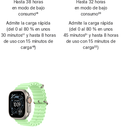
Hasta 38 horas
Hasta 32 horas
a
a
en modo de bajo
en modo de bajo
pie
pie
consumo
16
consumo
20
de
de
Nota
Nota
Admite la carga rápida
página
Admite la carga rápida
página
a
a
(del 0 al 80 % en unos
(del 0 al 80 % en unos
pie
pie
30 minutos
17
y hasta 8 horas
45 minutos
21
y hasta 8 horas
de
de
Nota
de uso con 15 minutos de
Nota
de uso con 15 minutos de
página
página
a
carga
18
)
a
carga
22
)
pie
Nota
pie
Nota
de
a
de
a
página
pie
página
pie
de
de
página
página