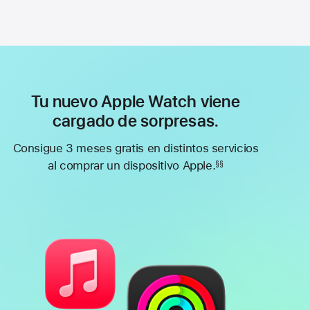
Tu nuevo Apple Watch viene
cargado de sorpresas.
Consigue 3 meses gratis en distintos servicios
al comprar un dispositivo Apple.
§§
Nota
a
pie
de
página