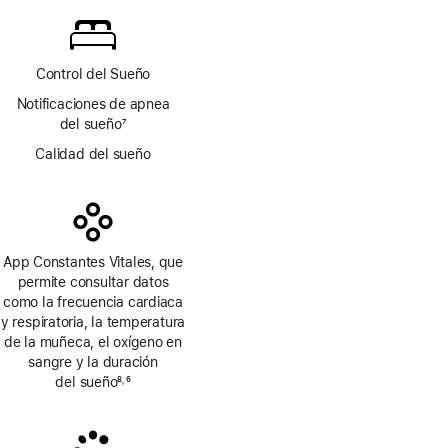
a
pie
de
página
Control del Sueño
Notificaciones de apnea
del sueño
7
Nota
Calidad del sueño
a
pie
de
página
App Constantes Vitales, que
permite consultar datos
como la frecuencia cardiaca
y respiratoria, la temperatura
de la muñeca, el oxígeno en
sangre y la duración
del sueño
8
6
,
Nota
Nota
a
a
pie
pie