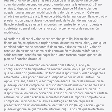
real reconocido se basa en la recepción de un dispositivo válido que
coincida con la descripción proporcionada durante la estimación. Si no
envías tu dispositivo de renovación en un plazo de 14 días o decides
aceptar una estimación modificada del valor de renovación, Cetelem
añadirá un saldo extra a tu línea de crédito de la financiación flexible u otro
préstamo con pago a plazos (dependiendo de tu plan de financiación
flexible actual) que ajustará las cuotas mensuales teniendo en cuenta el
coste íntegro sin el valor de renovación o bien el valor de renovación
modificado.
Si prefieres utilizar el valor de renovación para liquidar tu plan de
financiación, se aplicará a tu plan actual de cuotas mensuales, y cualquier
cantidad sobrante se descontará de tu nuevo dispositivo. Si el valor de
renovación estimado o un valor de renovación revisado es inferior a tu
saldo restante, tendrás que pagar las cuotas mensuales que queden del
plan de financiación actual.
Nota
◊◊ Los valores de renovación dependen del estado, el año y la
a
configuración de tu dispositivo de renovación válido y el país/región en el
pie
que se vendió originalmente. No todos los dispositivos pueden acogerse a
de
esta oferta. Para poder cambiar tu dispositivo por un descuento o una
página
Apple Gift Card, tienes que ser mayor de edad. El valor de renovación se
puede aplicar a la compra de un dispositivo válido nuevo o añadirse a una
Apple Gift Card. El valor real atribuido está sujeto a la recepción de un
dispositivo válido que coincida con la descripción proporcionada durante la
estimación. Pueden aplicarse impuestos locales al importe completo de la
compra de un dispositivo nuevo. La entrega en tienda requiere la
presentación de un documento de identidad válido (la legislación vigente
puede exigir que se guarde esta información). Es posible que la oferta no