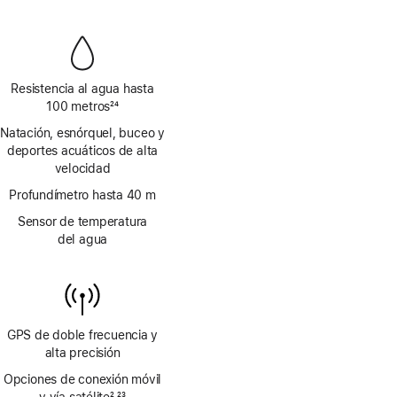
a
página
pie
de
página
Resistencia al agua hasta
100 metros
24
Nota
Natación, esnórquel, buceo y
a
deportes acuáticos de alta
pie
velocidad
de
página
Profundímetro hasta 40 m
Sensor de temperatura
del agua
GPS de doble frecuencia y
alta precisión
Opciones de conexión móvil
y vía satélite
2
23
,