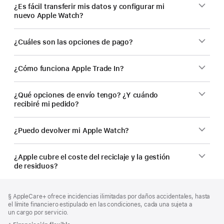
¿Es fácil transferir mis datos y configurar mi
nuevo Apple Watch?
¿Cuáles son las opciones de pago?
¿Cómo funciona Apple Trade In?
¿Qué opciones de envío tengo? ¿Y cuándo
recibiré mi pedido?
¿Puedo devolver mi Apple Watch?
¿Apple cubre el coste del reciclaje y la gestión
de residuos?
Nota
Notas
Nota
§ AppleCare+ ofrece incidencias ilimitadas por daños accidentales, hasta
al
a
a
el límite financiero estipulado en las condiciones, cada una sujeta a
pie
pie
pie
un cargo por servicio.
de