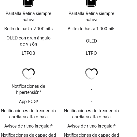
Pantalla Retina siempre
Pantalla Retina siempre
activa
activa
Brillo de hasta 2.000 nits
Brillo de hasta 1.000 nits
OLED con gran ángulo
OLED
de visión
LTPO3
LTPO
Notificaciones de
-
No
hipertensión
3
incluye
Nota
App ECG
4
-
notificaciones
No
a
Nota
de
incluye
pie
Notificaciones de frecuencia
Notificaciones de frecuencia
a
posible
la
de
cardiaca alta o baja
cardiaca alta o baja
pie
hipertensión
app
página
Avisos de ritmo irregular
de
5
Avisos de ritmo irregular
ECG
5
Nota
página
Nota
Notificaciones de capacidad
Notificaciones de capacidad