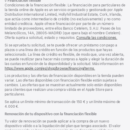
de
Nota
◊
Financiación flexible
página
a
Condiciones de la financiación flexible: La financiación para particulares de
página
pie
la tienda online de Apple es un servicio organizado y gestionado por Apple
de
Distribution International Limited, Hollyhill Industrial Estate, Cork, Irlanda,
página
que actúa como intermediario de crédito (no exclusivamente) y no como
entidad crediticia. Apple ofrece financiación por parte de un número
limitado de proveedores, entre ellos Banco Cetelem, S.A.U. Paseo de los
Melancólicos, 14A, 28005-MADRID (que opera bajo el nombre Cetelem).
Oferta sujeta a solicitud, estado y requisitos.
Consulta las condiciones.
Si se aprueba tu solicitud, se te puede ofrecer un préstamo con pago a
plazos o una línea de crédito en función de los productos que hayas
seleccionado. La línea de crédito es flexible, de modo que, una vez abierta,
se puede reutilizar para hacer más compras a Apple y elegir la duración de
las cuotas en función de la disponibilidad y la solicitud. Más información en
https://www.apple.com/es/shop/browse/financing/terms.
Los productos y las ofertas de financiación disponibles en la tienda pueden
variar. Las ofertas disponibles con financiación flexible están sujetas a
cambios. Las ofertas que se muestran actualmente solo están disponibles
para clientes que realizan una compra válida en el Apple Store para
particulares.
Se aplica un límite mínimo de transacción de 150 € y un límite máximo de
4.000 €.
Renovación de tu dispositivo con la financiación flexible
Tu valor de renovación se puede aplicar a la compra de un nuevo
dispositivo válido o a la liquidación del plan que tengas asociado. El valor