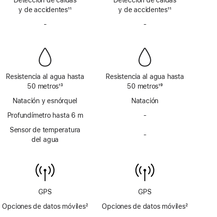
a
a
y de accidentes
satélite
11
y de accidentes
satélite
11
pie
pie
Nota
Nota
de
-
No
de
-
No
a
a
página
incluye
página
incluye
pie
pie
sirena
sirena
de
de
página
página
Resistencia al agua hasta
Resistencia al agua hasta
50 metros
13
50 metros
19
Nota
Nota
Natación y esnórquel
Natación
a
a
pie
Profundímetro hasta 6 m
pie
-
No
de
de
incluye
Sensor de temperatura
página
página
-
profundímetro
No
del agua
hasta 6 m
incluye
sensor
de
temperatura
del agua
GPS
GPS
Opciones de datos móviles
2
Opciones de datos móviles
2
Nota
Nota