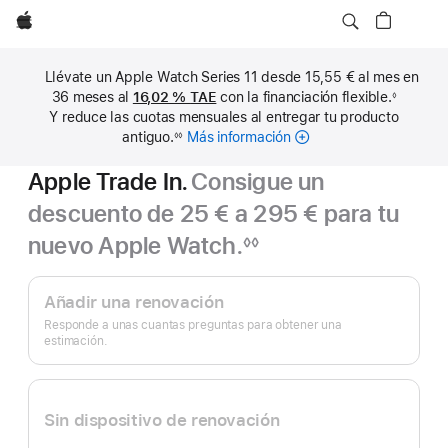
Apple
Llévate un Apple Watch Series 11 desde 15,55 € al mes en
36 meses al
16,02 %
TAE
con la financiación flexible.
◊
Nota
Y reduce las cuotas mensuales al entregar tu producto
a
pie
antiguo.
Más información
sobre
◊◊
de
Nota
cuotas
página
a
Apple Trade In.
Consigue un
pie
mensuales
de
página
descuento de 25 € a 295 € para tu
nuevo Apple Watch.
◊◊
Nota
Apple
a
pie
Trade In.
Añadir una renovación
de
página
Responde a unas cuantas preguntas para obtener una
estimación.
Sin dispositivo de renovación