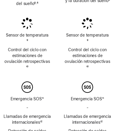
y la duración del sueño
8
del sueño
8
6
,
Nota
Nota
Nota
a
a
a
pie
pie
pie
de
de
de
página
página
página
Sensor de temperatura
Sensor de temperatura
Nota
9
Nota
9
a
a
Control del ciclo con
Control del ciclo con
pie
pie
estimaciones de
estimaciones de
de
de
ovulación retrospectivas
ovulación retrospectivas
página
página
Nota
10
Nota
10
a
a
pie
pie
de
de
página
página
Emergencia SOS
11
Emergencia SOS
11
Nota
Nota
-
No
-
No
a
a
incluye
incluye
Llamadas de emergencia
pie
Llamadas de emergencia
pie
Emergencia
Emergencia
de
internacionales
12
de
internacionales
12
SOS
SOS
Nota
página
Nota
página
Detección de caídas
vía
Detección de caídas
vía