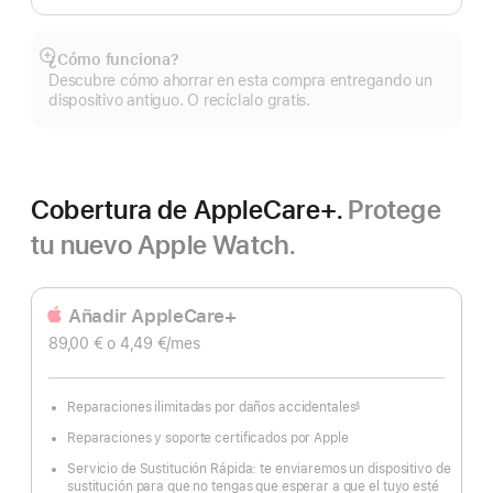
¿Cómo funciona?
Mostrar
Descubre cómo ahorrar en esta compra entregando un
más
dispositivo antiguo. O recíclalo gratis.
Cobertura de AppleCare+.
Protege
tu nuevo Apple Watch.
Añadir AppleCare+
89,00 €
o 4,49 €
/mes
Reparaciones ilimitadas por daños accidentales
§
Nota
a
Reparaciones y soporte certificados por Apple
pie
de
página
Servicio de Sustitución Rápida: te enviaremos un dispositivo de
sustitución para que no tengas que esperar a que el tuyo esté