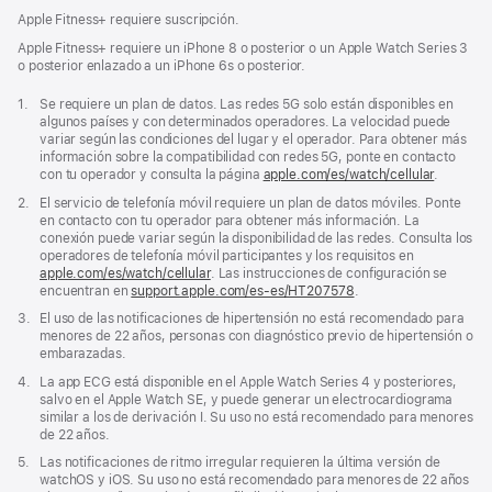
Apple Fitness+ requiere suscripción.
Apple Fitness+ requiere un iPhone 8 o posterior o un Apple Watch Series 3
o posterior enlazado a un iPhone 6s o posterior.
Nota
1.
Se requiere un plan de datos. Las redes 5G solo están disponibles en
a
algunos países y con determinados operadores. La velocidad puede
pie
variar según las condiciones del lugar y el operador. Para obtener más
de
información sobre la compatibilidad con redes 5G, ponte en contacto
página
con tu operador y consulta la página
apple.com/es/watch/cellular
.
Nota
2.
El servicio de telefonía móvil requiere un plan de datos móviles. Ponte
a
en contacto con tu operador para obtener más información. La
pie
conexión puede variar según la disponibilidad de las redes. Consulta los
de
operadores de telefonía móvil participantes y los requisitos en
página
apple.com/es/watch/cellular
. Las instrucciones de configuración se
encuentran en
support.apple.com/es-es/HT207578
(Se
.
abre
Nota
3.
El uso de las notificaciones de hipertensión no está recomendado para
en
a
menores de 22 años, personas con diagnóstico previo de hipertensión o
una
pie
embarazadas.
ventana
de
nueva)
Nota
4.
La app ECG está disponible en el Apple Watch Series 4 y posteriores,
página
a
salvo en el Apple Watch SE, y puede generar un electrocardiograma
pie
similar a los de derivación I. Su uso no está recomendado para menores
de
de 22 años.
página
Nota
5.
Las notificaciones de ritmo irregular requieren la última versión de
a
watchOS y iOS. Su uso no está recomendado para menores de 22 años