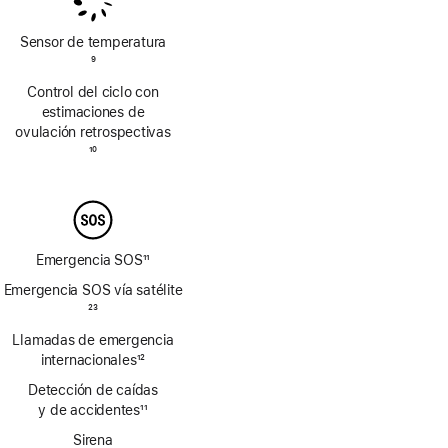
de
de
página
página
Sensor de temperatura
Nota
9
a
Control del ciclo con
pie
estimaciones de
de
ovulación retrospectivas
página
Nota
10
a
pie
de
página
Emergencia SOS
11
Nota
Emergencia SOS vía satélite
a
Nota
23
pie
a
Llamadas de emergencia
de
pie
página
internacionales
12
de
Nota
página
Detección de caídas
a
y de accidentes
11
pie
Nota
de
Sirena