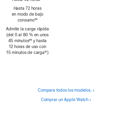
Nota
Hasta 72 horas
a
en modo de bajo
pie
consumo
25
de
Nota
Admite la carga rápida
página
a
(del 0 al 80 % en unos
pie
45 minutos
26
y hasta
de
Nota
12 horas de uso con
página
a
15 minutos de carga
27
)
pie
Nota
de
a
página
pie
de
página
Compara todos los modelos.
Comprar un Apple Watch