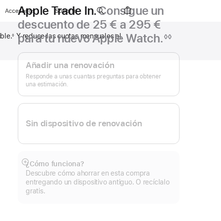
Apple Trade In.
Consigue un
Accesorios
Soporte
descuento de 25 € a 295 €
para tu nuevo Apple Watch.
◊◊
ible.
Y reduce las cuotas mensuales al
◊
Nota
Apple
a
pie
Trade In.
Añadir una renovación
de
página
Responde a unas cuantas preguntas para obtener
una estimación.
Sin dispositivo de renovación
¿Cómo funciona?
Mostrar
Descubre cómo ahorrar en esta compra
más
entregando un dispositivo antiguo. O recíclalo
gratis.