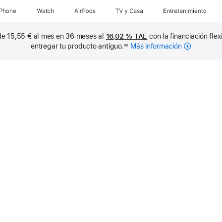
iPhone
Watch
AirPods
TV y Casa
Entretenimiento
de 15,55 € al mes en 36 meses al
16,02 %
TAE
con la financiación flex
entregar tu producto antiguo.
Más información
sobre
◊◊
cuotas
mensuales