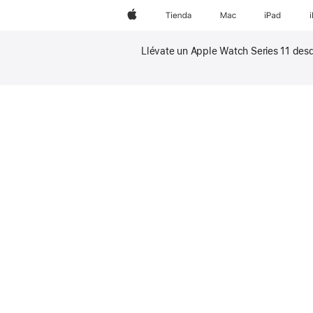
Apple
Tienda
Mac
iPad
Llévate un Apple Watch Series 11 des
Nota
a
Nota
pie
a
de
pie
página
de
página