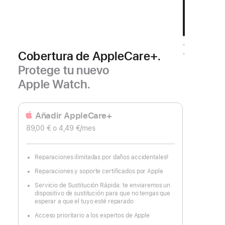
Cobertura de AppleCare+.
Protege tu nuevo
Apple Watch.
Añadir AppleCare+
89,00 €
o 4,49 €
/mes
Reparaciones ilimitadas por daños accidentales
§
Nota
a
Reparaciones y soporte certificados por Apple
pie
de
página
Servicio de Sustitución Rápida: te enviaremos un
dispositivo de sustitución para que no tengas que
esperar a que el tuyo esté reparado
Acceso prioritario a los expertos de Apple