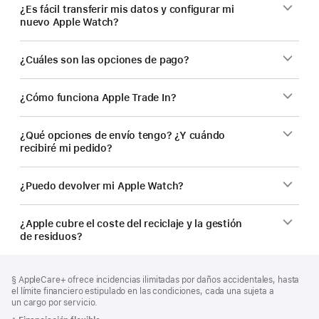
¿Es fácil transferir mis datos y configurar mi
nuevo Apple Watch?
¿Cuáles son las opciones de pago?
¿Cómo funciona Apple Trade In?
¿Qué opciones de envío tengo? ¿Y cuándo
recibiré mi pedido?
¿Puedo devolver mi Apple Watch?
¿Apple cubre el coste del reciclaje y la gestión
de residuos?
Nota
Notas
Nota
§ AppleCare+ ofrece incidencias ilimitadas por daños accidentales, hasta
al
a
a
el límite financiero estipulado en las condiciones, cada una sujeta a
pie
pie
pie
un cargo por servicio.
de