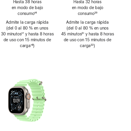
Hasta 38 horas
Hasta 32 horas
a
a
en modo de bajo
en modo de bajo
pie
pie
consumo
16
consumo
20
de
de
Nota
Nota
Admite la carga rápida
página
Admite la carga rápida
página
a
a
(del 0 al 80 % en unos
(del 0 al 80 % en unos
pie
pie
30 minutos
17
y hasta 8 horas
45 minutos
21
y hasta 8 horas
de
de
Nota
de uso con 15 minutos de
Nota
de uso con 15 minutos de
página
página
a
carga
18
)
a
carga
22
)
pie
Nota
pie
Nota
de
a
de
a
página
pie
página
pie
de
de
página
página