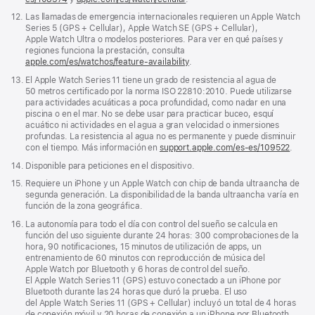
abre
Nota
12.
Las llamadas de emergencia internacionales requieren un Apple Watch
en
a
Series 5 (GPS + Cellular), Apple Watch SE (GPS + Cellular),
una
pie
Apple Watch Ultra o modelos posteriores. Para ver en qué países y
ventana
de
regiones funciona la prestación, consulta
nueva)
página
apple.com/es/watchos/feature-availability
.
Nota
13.
El Apple Watch Series 11 tiene un grado de resistencia al agua de
a
50 metros certificado por la norma ISO 22810:2010. Puede utilizarse
pie
para actividades acuáticas a poca profundidad, como nadar en una
de
piscina o en el mar. No se debe usar para practicar buceo, esquí
página
acuático ni actividades en el agua a gran velocidad o inmersiones
profundas. La resistencia al agua no es permanente y puede disminuir
con el tiempo. Más información en
support.apple.com/es-es/109522
.
Nota
14.
Disponible para peticiones en el dispositivo.
a
Nota
15.
Requiere un iPhone y un Apple Watch con chip de banda ultraancha de
pie
a
segunda generación. La disponibilidad de la banda ultraancha varía en
de
pie
función de la zona geográfica.
página
de
Nota
16.
La autonomía para todo el día con control del sueño se calcula en
página
a
función del uso siguiente durante 24 horas: 300 comprobaciones de la
pie
hora, 90 notificaciones, 15 minutos de utilización de apps, un
de
entrenamiento de 60 minutos con reproducción de música del
página
Apple Watch por Bluetooth y 6 horas de control del sueño.
El Apple Watch Series 11 (GPS) estuvo conectado a un iPhone por
Bluetooth durante las 24 horas que duró la prueba. El uso
del Apple Watch Series 11 (GPS + Cellular) incluyó un total de 4 horas
de conexión móvil y 20 horas de conexión a un iPhone por Bluetooth.