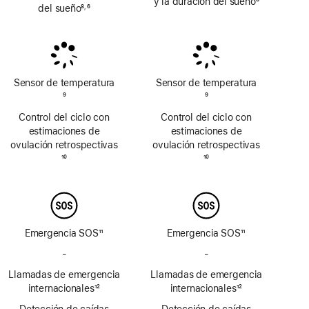
y la duración del sueño
8
del sueño
8
6
,
Nota
Nota
Nota
a
a
a
pie
pie
pie
de
de
de
página
página
página
Sensor de temperatura
Sensor de temperatura
Nota
9
Nota
9
a
a
Control del ciclo con
Control del ciclo con
pie
pie
estimaciones de
estimaciones de
de
de
ovulación retrospectivas
ovulación retrospectivas
página
página
Nota
10
Nota
10
a
a
pie
pie
de
de
página
página
Emergencia SOS
11
Emergencia SOS
11
Nota
Nota
-
No
-
No
a
a
incluye
incluye
Llamadas de emergencia
pie
Llamadas de emergencia
pie
Emergencia
Emergencia
de
internacionales
12
de
internacionales
12
SOS
SOS
Nota
página
Nota
página
Detección de caídas
vía
Detección de caídas
vía