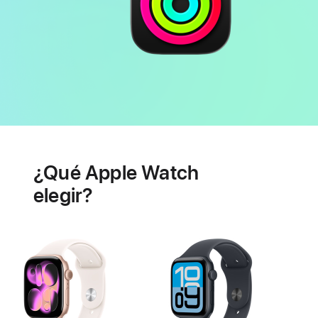
Batería
Prestaciones
de
¿Qué Apple Watch
salud
cardiaca
elegir?