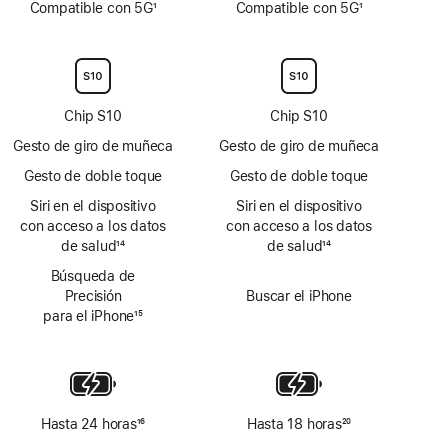
Compatible con 5G
1
Compatible con 5G
1
a
a
Nota
Nota
pie
pie
a
a
de
de
pie
pie
página
página
de
de
página
página
Chip S10
Chip S10
Gesto de giro de muñeca
Gesto de giro de muñeca
Gesto de doble toque
Gesto de doble toque
Siri en el dispositivo
Siri en el dispositivo
con acceso a los datos
con acceso a los datos
de salud
14
de salud
14
Nota
Nota
Búsqueda de
a
a
Precisión
Buscar el iPhone
pie
pie
para el iPhone
15
de
de
Nota
página
página
a
pie
de
página
Hasta 24 horas
16
Hasta 18 horas
20
Nota
Nota