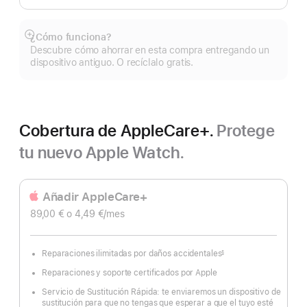
¿Cómo funciona?
Mostrar
Descubre cómo ahorrar en esta compra entregando un
más
dispositivo antiguo. O recíclalo gratis.
Cobertura de AppleCare+.
Protege
tu nuevo Apple Watch.
Añadir AppleCare+
89,00 €
o 4,49 €
/mes
Reparaciones ilimitadas por daños accidentales
§
Nota
a
Reparaciones y soporte certificados por Apple
pie
de
página
Servicio de Sustitución Rápida: te enviaremos un dispositivo de
sustitución para que no tengas que esperar a que el tuyo esté