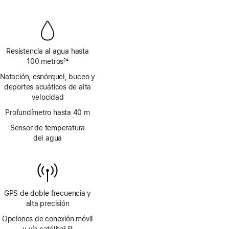
a
página
pie
de
página
Resistencia al agua hasta
100 metros
24
Nota
Natación, esnórquel, buceo y
a
deportes acuáticos de alta
pie
velocidad
de
página
Profundímetro hasta 40 m
Sensor de temperatura
del agua
GPS de doble frecuencia y
alta precisión
Opciones de conexión móvil
y vía satélite
2
23
,