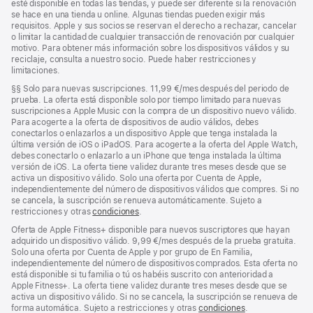
esté disponible en todas las tiendas, y puede ser diferente si la renovación
se hace en una tienda u online. Algunas tiendas pueden exigir más
requisitos. Apple y sus socios se reservan el derecho a rechazar, cancelar
o limitar la cantidad de cualquier transacción de renovación por cualquier
motivo. Para obtener más información sobre los dispositivos válidos y su
reciclaje, consulta a nuestro socio. Puede haber restricciones y
limitaciones.
Nota
§§
Solo para nuevas suscripciones. 11,99 €/mes después del periodo de
a
prueba. La oferta está disponible solo por tiempo limitado para nuevas
pie
suscripciones a Apple Music con la compra de un dispositivo nuevo válido.
de
Para acogerte a la oferta de dispositivos de audio válidos, debes
página
conectarlos o enlazarlos a un dispositivo Apple que tenga instalada la
última versión de iOS o iPadOS. Para acogerte a la oferta del Apple Watch,
debes conectarlo o enlazarlo a un iPhone que tenga instalada la última
versión de iOS. La oferta tiene validez durante tres meses desde que se
activa un dispositivo válido. Solo una oferta por Cuenta de Apple,
independientemente del número de dispositivos válidos que compres. Si no
se cancela, la suscripción se renueva automáticamente. Sujeto a
restricciones y otras
condiciones
.
Oferta de Apple Fitness+ disponible para nuevos suscriptores que hayan
adquirido un dispositivo válido. 9,99 €/mes después de la prueba gratuita.
Solo una oferta por Cuenta de Apple y por grupo de En Familia,
independientemente del número de dispositivos comprados. Esta oferta no
está disponible si tu familia o tú os habéis suscrito con anterioridad a
Apple Fitness+. La oferta tiene validez durante tres meses desde que se
activa un dispositivo válido. Si no se cancela, la suscripción se renueva de
forma automática. Sujeto a restricciones y otras
condiciones
.