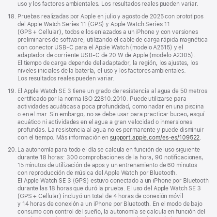
uso y los factores ambientales. Los resultados reales pueden variar.
Nota
18.
Pruebas realizadas por Apple en julio y agosto de 2025 con prototipos
a
del Apple Watch Series 11 (GPS) y Apple Watch Series 11
pie
(GPS + Cellular), todos ellos enlazados a un iPhone y con versiones
de
preliminares de software, utilizando el cable de carga rápida magnética
página
con conector USB‑C para el Apple Watch (modelo A2515) y el
adaptador de corriente USB‑C de 20 W de Apple (modelo A2305).
El tiempo de carga depende del adaptador, la región, los ajustes, los
niveles iniciales de la batería, el uso y los factores ambientales.
Los resultados reales pueden variar.
Nota
19.
El Apple Watch SE 3 tiene un grado de resistencia al agua de 50 metros
a
certificado por la norma ISO 22810:2010. Puede utilizarse para
pie
actividades acuáticas a poca profundidad, como nadar en una piscina
de
o en el mar. Sin embargo, no se debe usar para practicar buceo, esquí
página
acuático ni actividades en el agua a gran velocidad o inmersiones
profundas. La resistencia al agua no es permanente y puede disminuir
con el tiempo. Más información en
support.apple.com/es-es/109522
.
Nota
20.
La autonomía para todo el día se calcula en función del uso siguiente
a
durante 18 horas: 300 comprobaciones de la hora, 90 notificaciones,
pie
15 minutos de utilización de apps y un entrenamiento de 60 minutos
de
con reproducción de música del Apple Watch por Bluetooth.
página
El Apple Watch SE 3 (GPS) estuvo conectado a un iPhone por Bluetooth
durante las 18 horas que duró la prueba. El uso del Apple Watch SE 3
(GPS + Cellular) incluyó un total de 4 horas de conexión móvil
y 14 horas de conexión a un iPhone por Bluetooth. En el modo de bajo
consumo con control del sueño, la autonomía se calcula en función del