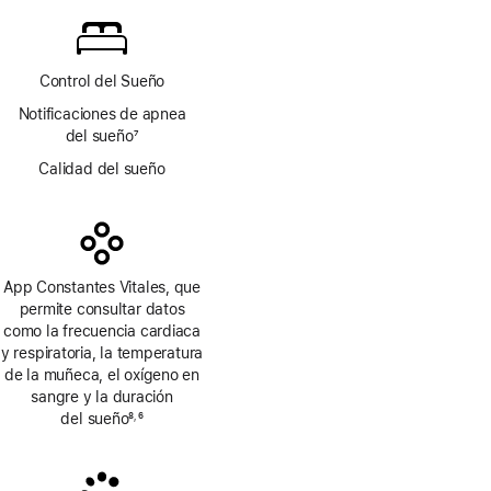
a
pie
de
página
Control del Sueño
Notificaciones de apnea
del sueño
7
Nota
Calidad del sueño
a
pie
de
página
App Constantes Vitales, que
permite consultar datos
como la frecuencia cardiaca
y respiratoria, la temperatura
de la muñeca, el oxígeno en
sangre y la duración
del sueño
8
6
,
Nota
Nota
a
a
pie
pie