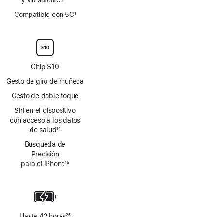
Nota
Nota
Compatible con 5G
1
a
a
Nota
pie
pie
a
de
de
pie
página
página
de
página
Chip S10
Gesto de giro de muñeca
Gesto de doble toque
Siri en el dispositivo
con acceso a los datos
de salud
14
Nota
Búsqueda de
a
Precisión
pie
para el iPhone
15
de
Nota
página
a
pie
de
página
Hasta 42 horas
25