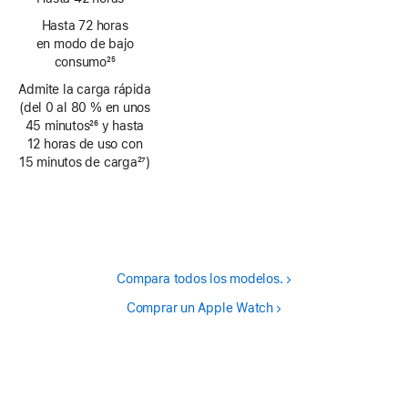
Nota
Hasta 72 horas
a
en modo de bajo
pie
consumo
25
de
Nota
Admite la carga rápida
página
a
(del 0 al 80 % en unos
pie
45 minutos
26
y hasta
de
Nota
12 horas de uso con
página
a
15 minutos de carga
27
)
pie
Nota
de
a
página
pie
de
página
Compara todos los modelos.
Comprar un Apple Watch