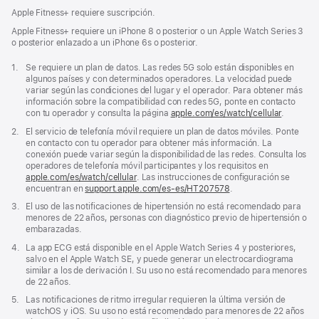
Apple Fitness+ requiere suscripción.
Apple Fitness+ requiere un iPhone 8 o posterior o un Apple Watch Series 3
o posterior enlazado a un iPhone 6s o posterior.
Nota
1.
Se requiere un plan de datos. Las redes 5G solo están disponibles en
a
algunos países y con determinados operadores. La velocidad puede
pie
variar según las condiciones del lugar y el operador. Para obtener más
de
información sobre la compatibilidad con redes 5G, ponte en contacto
página
con tu operador y consulta la página
apple.com/es/watch/cellular
.
Nota
2.
El servicio de telefonía móvil requiere un plan de datos móviles. Ponte
a
en contacto con tu operador para obtener más información. La
pie
conexión puede variar según la disponibilidad de las redes. Consulta los
de
operadores de telefonía móvil participantes y los requisitos en
página
apple.com/es/watch/cellular
. Las instrucciones de configuración se
encuentran en
support.apple.com/es-es/HT207578
(Se
.
abre
Nota
3.
El uso de las notificaciones de hipertensión no está recomendado para
en
a
menores de 22 años, personas con diagnóstico previo de hipertensión o
una
pie
embarazadas.
ventana
de
nueva)
Nota
4.
La app ECG está disponible en el Apple Watch Series 4 y posteriores,
página
a
salvo en el Apple Watch SE, y puede generar un electrocardiograma
pie
similar a los de derivación I. Su uso no está recomendado para menores
de
de 22 años.
página
Nota
5.
Las notificaciones de ritmo irregular requieren la última versión de
a
watchOS y iOS. Su uso no está recomendado para menores de 22 años