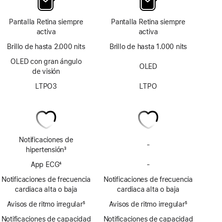
Pantalla Retina siempre
Pantalla Retina siempre
activa
activa
Brillo de hasta 2.000 nits
Brillo de hasta 1.000 nits
OLED con gran ángulo
OLED
de visión
LTPO3
LTPO
Notificaciones de
-
No
hipertensión
3
incluye
Nota
App ECG
4
-
notificaciones
No
a
Nota
de
incluye
pie
Notificaciones de frecuencia
Notificaciones de frecuencia
a
posible
la
de
cardiaca alta o baja
cardiaca alta o baja
pie
hipertensión
app
página
Avisos de ritmo irregular
de
5
Avisos de ritmo irregular
ECG
5
Nota
página
Nota
Notificaciones de capacidad
Notificaciones de capacidad