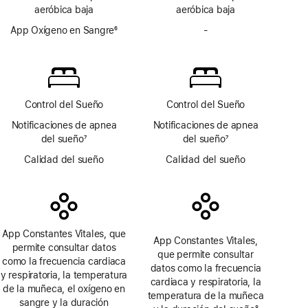
a
a
aeróbica baja
aeróbica baja
pie
pie
de
App Oxígeno en Sangre
6
de
-
No
página
Nota
página
incluye
a
la
pie
app
de
Oxígeno
página
en Sangre
Control del Sueño
Control del Sueño
Notificaciones de apnea
Notificaciones de apnea
del sueño
7
del sueño
7
Nota
Nota
Calidad del sueño
Calidad del sueño
a
a
pie
pie
de
de
página
página
App Constantes Vitales, que
App Constantes Vitales,
permite consultar datos
que permite consultar
como la frecuencia cardiaca
datos como la frecuencia
y respiratoria, la temperatura
cardiaca y respiratoria, la
de la muñeca, el oxígeno en
temperatura de la muñeca
sangre y la duración