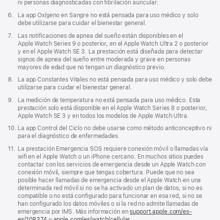
pie
ni personas diagnosticadas con fibrilación auricular.
de
Nota
6.
La app Oxígeno en Sangre no está pensada para uso médico y solo
página
a
debe utilizarse para cuidar el bienestar general.
pie
Nota
7.
Las notificaciones de apnea del sueño están disponibles en el
de
a
Apple Watch Series 9 o posterior, en el Apple Watch Ultra 2 o posterior
página
pie
y en el Apple Watch SE 3. La prestación está diseñada para detectar
de
signos de apnea del sueño entre moderada y grave en personas
página
mayores de edad que no tengan un diagnóstico previo.
Nota
8.
La app Constantes Vitales no está pensada para uso médico y solo debe
a
utilizarse para cuidar el bienestar general.
pie
Nota
9.
La medición de temperatura no está pensada para uso médico. Esta
de
a
prestación solo está disponible en el Apple Watch Series 8 o posterior,
página
pie
Apple Watch SE 3 y en todos los modelos de Apple Watch Ultra.
de
Nota
10.
La app Control del Ciclo no debe usarse como método anticonceptivo ni
página
a
para el diagnóstico de enfermedades.
pie
Nota
11.
La prestación Emergencia SOS requiere conexión móvil o llamadas vía
de
a
wifi en el Apple Watch o un iPhone cercano. En muchos sitios puedes
página
pie
contactar con los servicios de emergencia desde un Apple Watch con
de
conexión móvil, siempre que tengas cobertura. Puede que no sea
página
posible hacer llamadas de emergencia desde el Apple Watch en una
determinada red móvil si no se ha activado un plan de datos, si no es
compatible o no está configurado para funcionar en esa red, si no se
han configurado los datos móviles o si la red no admite llamadas de
emergencia por IMS. Más información en
support.apple.com/es-
es/108374
(Se
y
apple.com/es/watch/cellular
.