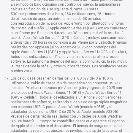
En el modo de bajo consumo con control del sueño, la autonomía se
calcula en función del uso siguiente durante 38 horas:
530 comprobaciones de la hora, 160 notificaciones, 26 minutos
de utilización de apps, un entrenamiento de 60 minutos
con reproducción de música del Apple Watch por Bluetooth y 6 horas
de control del sueño. El Apple Watch Series 11 (GPS) estuvo conectado
a un iPhone por Bluetooth durante las 38 horas que duró la prueba. El
uso del Apple Watch Series 11 (GPS + Cellular) incluyó conexión móvil
a demanda y 30 horas de conexión a un iPhone por Bluetooth. Pruebas
realizadas por Apple en julio y agosto de 2025 con prototipos del
Apple Watch Series 11 (GPS) y Apple Watch Series 11 (GPS + Cellular),
todos ellos enlazados a un iPhone y con versiones preliminares de
software. La autonomía depende del uso, la configuración, la red móvil,
la intensidad de la señal y otros muchos factores. Los resultados reales
pueden variar.
Nota
17.
Los cálculos se basan en cargas del 0 al 80 % y del 0 al 100 %
a
utilizando el cable de carga rápida magnética con conector USB‑C
pie
incluido. Pruebas realizadas por Apple en julio y agosto de 2025 con
de
prototipos del Apple Watch Series 11 (GPS) y Apple Watch Series 11
página
(GPS + Cellular), todos ellos enlazados a un iPhone y con versiones
preliminares de software, utilizando el cable de carga rápida magnética
con conector USB‑C para el Apple Watch (modelo A2515) y el
adaptador de corriente USB‑C de 20 W de Apple (modelo A2305).
Pruebas de carga rápida realizadas con unidades de Apple Watch al
0 % de batería. El tiempo se contabiliza desde que aparece el logotipo
de Apple al encenderse el dispositivo. El tiempo de carga depende del
adaptador, la región, los ajustes, los niveles iniciales de la batería, el