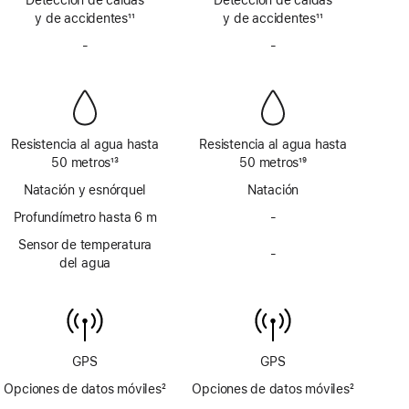
a
a
y de accidentes
satélite
11
y de accidentes
satélite
11
pie
pie
Nota
Nota
de
-
No
de
-
No
a
a
página
incluye
página
incluye
pie
pie
sirena
sirena
de
de
página
página
Resistencia al agua hasta
Resistencia al agua hasta
50 metros
13
50 metros
19
Nota
Nota
Natación y esnórquel
Natación
a
a
pie
Profundímetro hasta 6 m
pie
-
No
de
de
incluye
Sensor de temperatura
página
página
-
profundímetro
No
del agua
hasta 6 m
incluye
sensor
de
temperatura
del agua
GPS
GPS
Opciones de datos móviles
2
Opciones de datos móviles
2
Nota
Nota