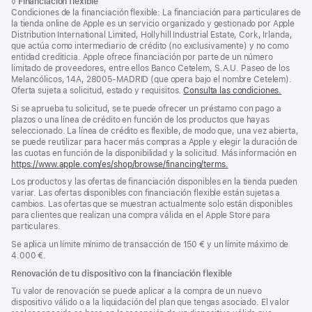
de
Nota
◊
Financiación flexible
página
a
Condiciones de la financiación flexible: La financiación para particulares de
página
pie
la tienda online de Apple es un servicio organizado y gestionado por Apple
de
Distribution International Limited, Hollyhill Industrial Estate, Cork, Irlanda,
página
que actúa como intermediario de crédito (no exclusivamente) y no como
entidad crediticia. Apple ofrece financiación por parte de un número
limitado de proveedores, entre ellos Banco Cetelem, S.A.U. Paseo de los
Melancólicos, 14A, 28005-MADRID (que opera bajo el nombre Cetelem).
Oferta sujeta a solicitud, estado y requisitos.
Consulta las condiciones.
Si se aprueba tu solicitud, se te puede ofrecer un préstamo con pago a
plazos o una línea de crédito en función de los productos que hayas
seleccionado. La línea de crédito es flexible, de modo que, una vez abierta,
se puede reutilizar para hacer más compras a Apple y elegir la duración de
las cuotas en función de la disponibilidad y la solicitud. Más información en
https://www.apple.com/es/shop/browse/financing/terms.
Los productos y las ofertas de financiación disponibles en la tienda pueden
variar. Las ofertas disponibles con financiación flexible están sujetas a
cambios. Las ofertas que se muestran actualmente solo están disponibles
para clientes que realizan una compra válida en el Apple Store para
particulares.
Se aplica un límite mínimo de transacción de 150 € y un límite máximo de
4.000 €.
Renovación de tu dispositivo con la financiación flexible
Tu valor de renovación se puede aplicar a la compra de un nuevo
dispositivo válido o a la liquidación del plan que tengas asociado. El valor