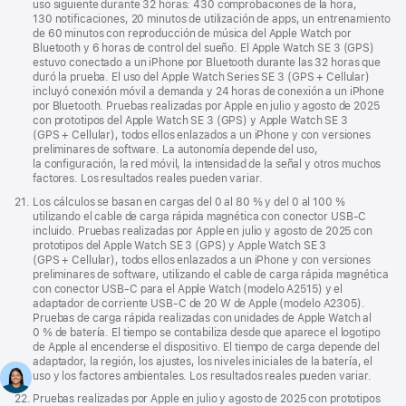
uso siguiente durante 32 horas: 430 comprobaciones de la hora,
130 notificaciones, 20 minutos de utilización de apps, un entrenamiento
de 60 minutos con reproducción de música del Apple Watch por
Bluetooth y 6 horas de control del sueño. El Apple Watch SE 3 (GPS)
estuvo conectado a un iPhone por Bluetooth durante las 32 horas que
duró la prueba. El uso del Apple Watch Series SE 3 (GPS + Cellular)
incluyó conexión móvil a demanda y 24 horas de conexión a un iPhone
por Bluetooth. Pruebas realizadas por Apple en julio y agosto de 2025
con prototipos del Apple Watch SE 3 (GPS) y Apple Watch SE 3
(GPS + Cellular), todos ellos enlazados a un iPhone y con versiones
preliminares de software. La autonomía depende del uso,
la configuración, la red móvil, la intensidad de la señal y otros muchos
factores. Los resultados reales pueden variar.
Nota
21.
Los cálculos se basan en cargas del 0 al 80 % y del 0 al 100 %
a
utilizando el cable de carga rápida magnética con conector USB‑C
pie
incluido. Pruebas realizadas por Apple en julio y agosto de 2025 con
de
prototipos del Apple Watch SE 3 (GPS) y Apple Watch SE 3
página
(GPS + Cellular), todos ellos enlazados a un iPhone y con versiones
preliminares de software, utilizando el cable de carga rápida magnética
con conector USB‑C para el Apple Watch (modelo A2515) y el
adaptador de corriente USB‑C de 20 W de Apple (modelo A2305).
Pruebas de carga rápida realizadas con unidades de Apple Watch al
0 % de batería. El tiempo se contabiliza desde que aparece el logotipo
de Apple al encenderse el dispositivo. El tiempo de carga depende del
adaptador, la región, los ajustes, los niveles iniciales de la batería, el
uso y los factores ambientales. Los resultados reales pueden variar.
Nota
22.
Pruebas realizadas por Apple en julio y agosto de 2025 con prototipos