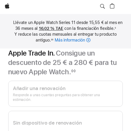
Apple
Llévate un Apple Watch Series 11 desde 15,55 € al mes en
36 meses al
16,02 %
TAE
con la financiación flexible.
◊
Nota
Y reduce las cuotas mensuales al entregar tu producto
a
pie
antiguo.
Más información
sobre
◊◊
de
Nota
cuotas
página
a
Apple Trade In.
Consigue un
pie
mensuales
de
página
descuento de 25 € a 280 € para tu
nuevo Apple Watch.
◊◊
Nota
Apple
a
pie
Trade In.
Añadir una renovación
de
página
Responde a unas cuantas preguntas para obtener una
estimación.
Sin dispositivo de renovación