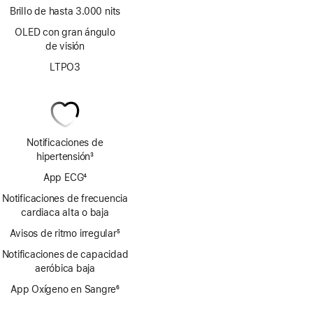
Brillo de hasta 3.000 nits
OLED con gran ángulo
de visión
LTPO3
Notificaciones de
hipertensión
3
Nota
App ECG
4
a
Nota
pie
Notificaciones de frecuencia
a
de
cardiaca alta o baja
pie
página
Avisos de ritmo irregular
de
5
Nota
página
Notificaciones de capacidad
a
aeróbica baja
pie
de
App Oxígeno en Sangre
6
página
Nota