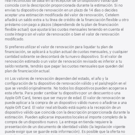
real reconocido se basa en la recepción de un dispositivo válido que
coincida con la descripción proporcionada durante la estimación. Si no
envías tu dispositivo de renovación en un plazo de 14 días o decides
aceptar una estimación modificada del valor de renovación, Cetelem
añadirá un saldo extra a tu línea de crédito de la financiación flexible u otro
préstamo con pago a plazos (dependiendo de tu plan de financiación
flexible actual) que ajustará las cuotas mensuales teniendo en cuenta el
coste íntegro sin el valor de renovación o bien el valor de renovación
modificado.
Si prefieres utilizar el valor de renovación para liquidar tu plan de
financiación, se aplicará a tu plan actual de cuotas mensuales, y cualquier
cantidad sobrante se descontará de tu nuevo dispositivo. Si el valor de
renovación estimado o un valor de renovación revisado es inferior a tu
saldo restante, tendrás que pagar las cuotas mensuales que queden del
plan de financiación actual.
Nota
◊◊ Los valores de renovación dependen del estado, el año y la
a
configuración de tu dispositivo de renovación válido y el país/región en el
pie
que se vendió originalmente. No todos los dispositivos pueden acogerse a
de
esta oferta. Para poder cambiar tu dispositivo por un descuento o una
página
Apple Gift Card, tienes que ser mayor de edad. El valor de renovación se
puede aplicar a la compra de un dispositivo válido nuevo o añadirse a una
Apple Gift Card. El valor real atribuido está sujeto a la recepción de un
dispositivo válido que coincida con la descripción proporcionada durante la
estimación. Pueden aplicarse impuestos locales al importe completo de la
compra de un dispositivo nuevo. La entrega en tienda requiere la
presentación de un documento de identidad válido (la legislación vigente
puede exigir que se guarde esta información). Es posible que la oferta no