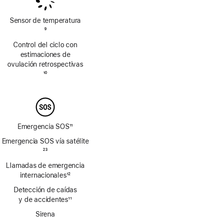
de
de
página
página
Sensor de temperatura
Nota
9
a
Control del ciclo con
pie
estimaciones de
de
ovulación retrospectivas
página
Nota
10
a
pie
de
página
Emergencia SOS
11
Nota
Emergencia SOS vía satélite
a
Nota
23
pie
a
Llamadas de emergencia
de
pie
página
internacionales
12
de
Nota
página
Detección de caídas
a
y de accidentes
11
pie
Nota
de
Sirena