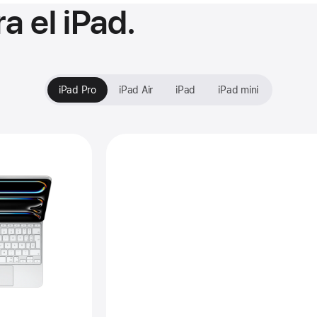
a el iPad.
iPad Pro
iPad Air
iPad
iPad mini
Resisten todas las miradas.
erior
agen
gic
board
a
d Pro