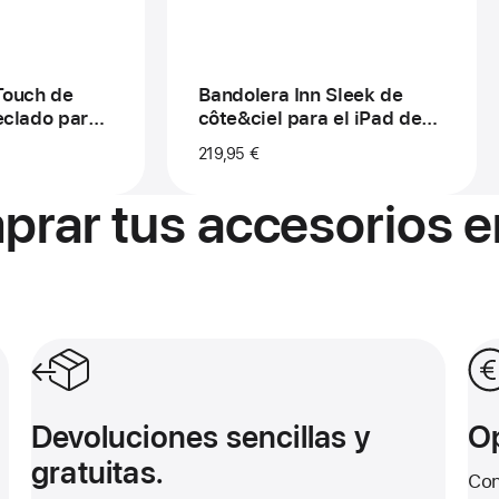
lado
para
a
el
iPad
d Pro
de
11 pulgadas
Touch de
Bandolera Inn Sleek de
pulgadas
eclado para
côte&ciel para el iPad de
5)
11 pulgadas
11 pulgadas
219,95 €
prar tus accesorios e
Devoluciones sencillas y gratuitas.
Opc
Devoluciones sencillas y
Op
gratuitas.
Con