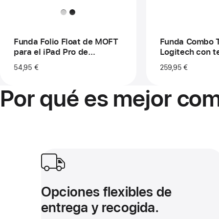
para
tec
el
par
iPad Pro
el
de
iPa
11 pulgadas
de
Funda Folio Float de MOFT
Funda Combo 
11 
para el iPad Pro de
Logitech con t
(M
11 pulgadas
el iPad Pro de 
54,95 €
259,95 €
(M5)
Por qué es mejor com
Opciones flexibles de entrega y recogida.
Opciones flexibles de
entrega y recogida.