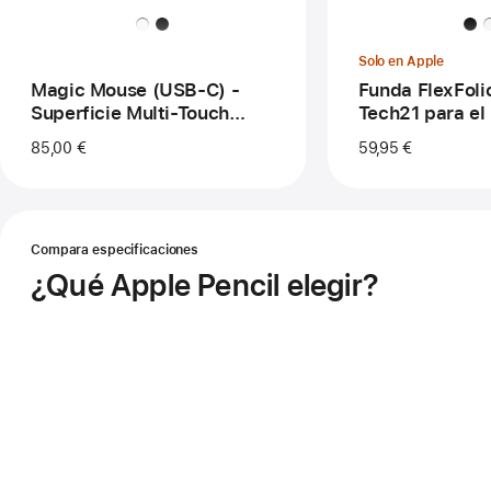
par
el
iPa
Solo en Apple
de
13 
Magic Mouse (USB‑C) -
Funda FlexFoli
Superficie Multi‑Touch
Tech21 para el
blanca
13 pulgadas
85,00 €
59,95 €
¿Qué Apple Pencil elegir?
Compara especificaciones
Apple
Pencil
¿Qué Apple Pencil elegir?