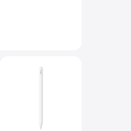
radas.
Anterior
Imagen
-
Apple Pencil
(USB-
C)