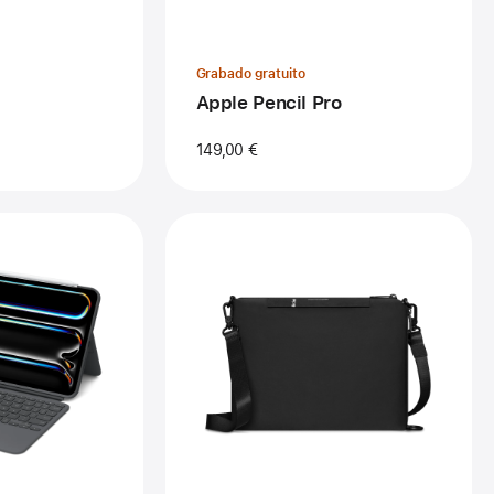
Grabado gratuito
Apple Pencil Pro
149,00 €
erior
Anterior
agen
Imagen
-
nda
Bandolera
mbo Touch
Inn
Sleek
itech
de
n
côte&ciel