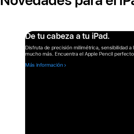
Novedades para el iP
De tu cabeza a tu iPad.
Disfruta de precisión milimétrica, sensibilidad a 
mucho más. Encuentra el Apple Pencil perfecto 
Más información
-
De
tu
cabeza
a
tu iPad.