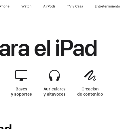
iPhone
Watch
AirPods
TV y Casa
Entretenimiento
ra el iPad
Bases
Auriculares
Creación
 iPad
-
Accesorios para el iPad
y soportes
-
Accesorios para el iPad
y altavoces
-
Accesorios para el iPad
de contenido
-
Accesorios 