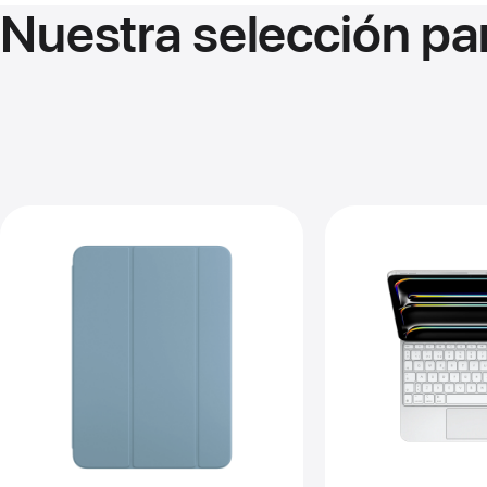
Nuestra selección par
Ant
Im
-
Ma
Key
par
el
iPa