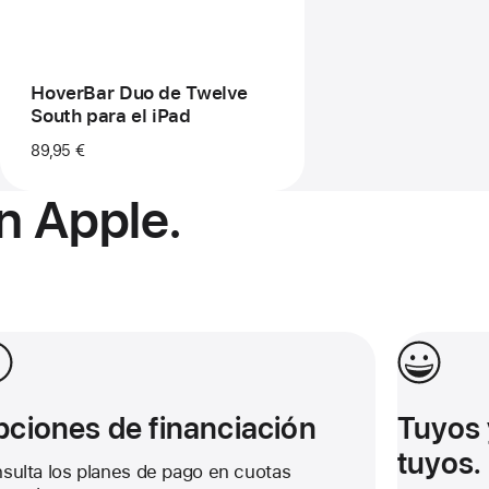
HoverBar Duo de Twelve
South para el iPad
89,95 €
n Apple.
iones de financiación
Tuyos y na
ciones de financiación
Tuyos 
tuyos.
sulta los planes de pago en cuotas