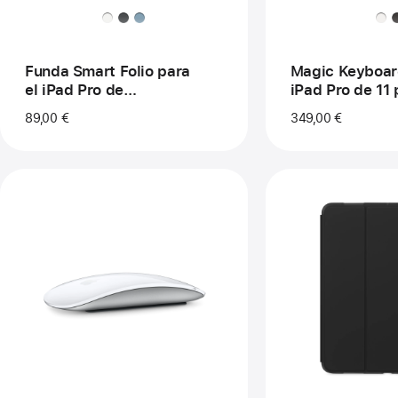
de
11 
(M
- E
- B
Funda Smart Folio para
Magic Keyboar
el iPad Pro de
iPad Pro de 11
11 pulgadas (M5) - Azul
(M5) - Español
89,00 €
349,00 €
denim
Anterior
Ant
Imagen
Im
-
-
Magic Mouse
Fu
(USB‑C) -
Fle
Superficie
Tin
Multi‑Touch
de
blanca
Te