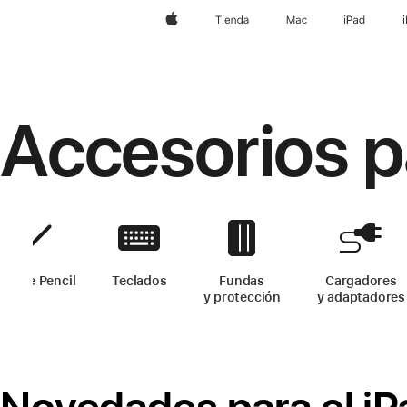
Apple
Tienda
Mac
iPad
Accesorios pa
Apple Pencil
-
Accesorios para el iPad
Teclados
-
Accesorios para el iPad
Fundas
Cargadores
y protección
-
Accesorios para el
y adaptadores