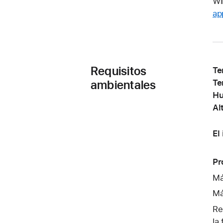
Wi
ap
Requisitos
Te
ambientales
Te
Hu
Al
El
Pr
Má
Má
Re
la