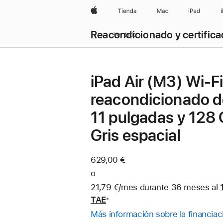
Apple
Tienda
Mac
iPad
Reacondicionado y certific
Ver todo
iPad Air (M3) Wi-F
reacondicionado d
11 pulgadas y 128 
Gris espacial
629,00 €
o
21,79 €/mes durante 36 meses al
TAE
※
Nota
Más información sobre la financiac
a
pie