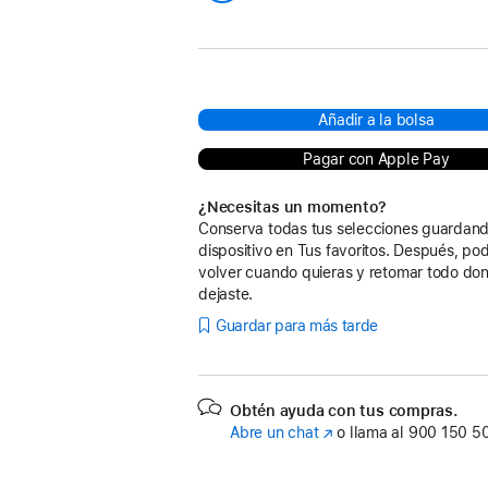
estrella
Gris espacial
Añadir a la bolsa
Pagar con Apple Pay
¿Necesitas un momento?
Conserva todas tus selecciones guardand
dispositivo en Tus favoritos. Después, po
volver cuando quieras y retomar todo don
dejaste.
Guardar para más tarde
Obtén ayuda con tus compras.
Abre un chat
(Se
o llama al
900 150 5
abre
en