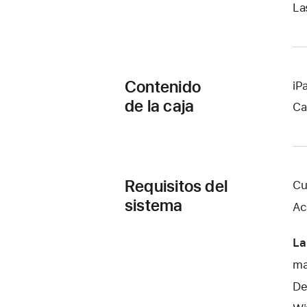
La
Contenido
iP
de la caja
Ca
Requisitos del
Cu
sistema
Ac
La
ma
De