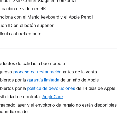
mara 12MP Center Stage en horizontal
abación de vídeo en 4K
nciona con el Magic Keyboard y el Apple Pencil
uch ID en el botón superior
lícula antirreflectante
oductos de calidad a buen precio
guroso
proceso de restauración
antes de la venta
biertos por la
garantía limitada
Se
de un año de Apple
abrirá
biertos por la
política de devoluciones
Se
de 14 días de Apple
una
abrirá
sibilidad de contratar
AppleCare
Se
ventana
una
abrirá
 grabado láser y el envoltorio de regalo no están disponible
nueva.
ventana
una
acondicionado
nueva.
ventana