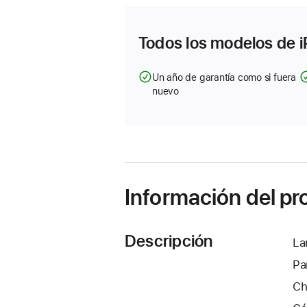
una
ventana
nueva)
Todos los modelos de i
Un año de garantía como si fuera
nuevo
Información del p
Descripción
La
Pa
Ch