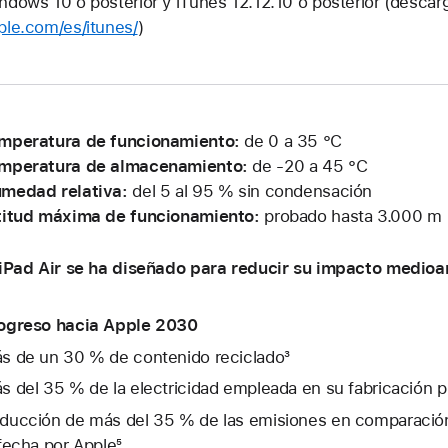
ndows 10 o posterior y iTunes 12.12.10 o posterior (descar
ple.com/es/itunes/
)
mperatura de funcionamiento:
de 0 a 35 °C
mperatura de almacenamiento:
de -20 a 45 °C
medad relativa:
del 5 al 95 % sin condensación
titud máxima de funcionamiento:
probado hasta 3.000 m
 iPad Air se ha diseñado para reducir su impacto medioa
ogreso hacia Apple 2030
s de un 30 % de contenido reciclado³
s del 35 % de la electricidad empleada en su fabricación 
ducción de más del 35 % de las emisiones en comparación
 fecha por Apple⁵