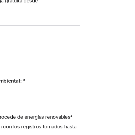
ga gratuita desde
mbiental: ²
procede de energías renovables⁴
 con los registros tomados hasta