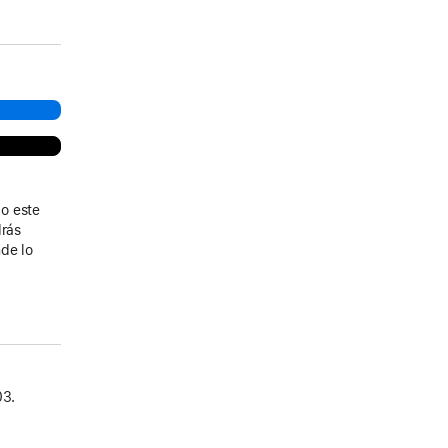
o este
drás
de lo
03.