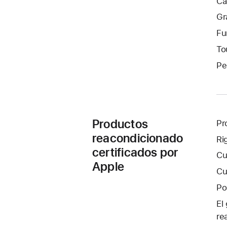
Cá
Gr
Fu
To
Pe
Productos
Pr
reacondicionado
Ri
certificados por
Cu
Apple
Cu
Po
El
re