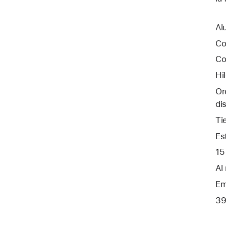
Al
Co
Co
Hi
Or
di
Ti
Es
15
Al
Em
39