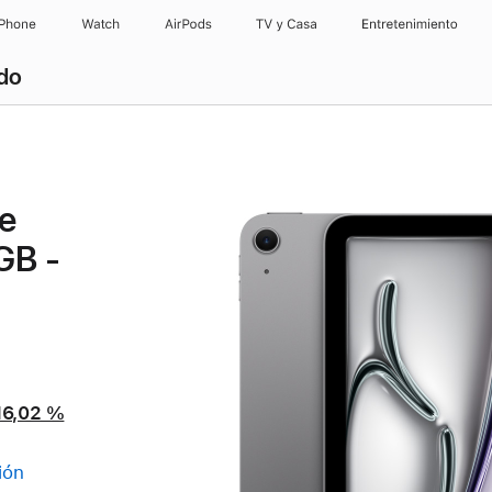
iPhone
Watch
AirPods
TV y Casa
Entretenimiento
ado
i
e
GB -
16,02 %
ión