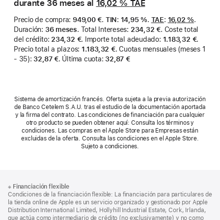
durante 36 meses al
16,02 %
TAE
Precio de compra
:
949,00 €
.
TIN
:
14,95 %
.
TAE
:
16,02 %
.
Duración
:
36 meses
.
Total Intereses
:
234,32 €
.
Coste total
del crédito
:
234,32 €
.
Importe total adeudado
:
1.183,32 €
.
Precio total a plazos
:
1.183,32 €
.
Cuotas mensuales (meses 1
- 35)
:
32,87 €
.
Última cuota
:
32,87 €
Sistema de amortización francés. Oferta sujeta a la previa autorización
de Banco Cetelem S.A.U. tras el estudio de la documentación aportada
y la firma del contrato. Las condiciones de financiación para cualquier
otro producto se pueden obtener aquí: Consulta los términos y
condiciones. Las compras en el Apple Store para Empresas están
excluidas de la oferta. Consulta las condiciones en el Apple Store.
Sujeto a condiciones.
Nota
Notas
※
Financiación flexible
al
a
Condiciones de la financiación flexible: La financiación para particulares de
pie
pie
la tienda online de Apple es un servicio organizado y gestionado por Apple
Distribution International Limited, Hollyhill Industrial Estate, Cork, Irlanda,
de
que actúa como intermediario de crédito (no exclusivamente) y no como