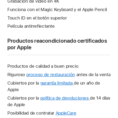
Grabación de vídeo en 4K
Funciona con el Magic Keyboard y el Apple Pencil
Touch ID en el botón superior
Película antirreflectante
Productos reacondicionado certificados
por Apple
Productos de calidad a buen precio
Riguroso
proceso de restauración
antes de la venta
Cubiertos por la
garantía limitada
Se
de un año de
Apple
abrirá
una
Cubiertos por la
política de devoluciones
Se
de 14 días
ventana
de Apple
abrirá
nueva.
una
Posibilidad de contratar
AppleCare
Se
ventana