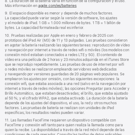
8. La duración de la batería varía en función de la configuración y el uso.
Más información en
apple.com/es/batteries
9. El espacio disponible es menor y depende de muchos factores.
La capacidad puede variar según la versión de software, los ajustes
y el modelo de iPad. 1 GB = 1.000 millones de bytes. 1 TB = 1 billón de
bytes. La capacidad formateada real es inferior.
10. Pruebas realizadas por Apple en enero y febrero de 2025 con
prototipos del iPad Air (M3) de 11 y 13 pulgadas. Las pruebas consistieron
en agotar la batería realizando las siguientes tareas: reproducción de vídeo
y navegación por internet a través de redes wifi o móviles (los modelos con
conexión móvil estaban conectados a redes LTE y 5G). El contenido de
vídeo era una película de 2 horas y 23 minutos adquirida en el iTunes Store
que se reprodujo repetidamente. Las pruebas de uso de internet por wifi
o redes móviles se realizaron empleando servidores web dedicados
y navegando por versiones guardadas de 20 páginas web populares. Se
emplearon los ajustes por omisión, con las siguientes excepciones: la
conexión wifi, que estaba asociada a una red (salvo en la navegación por
internet a través de redes móviles); las opciones Preguntar para Acceder y
Brillo Automático, que estaban desactivadas; el brillo, que estaba ajustado
al 50 %; y el cifrado WPA2, que estaba activado. La duración de la batería
depende de los ajustes del dispositivo, el uso, la red y otros muchos
factores. Las pruebas de batería se realizan con unidades de iPad
específicas; los resultados reales pueden variar.
11. Las llamadas FaceTime requieren un dispositivo compatible con
FaceTime y conexión wifi tanto para quien realiza la llamada como para
quien la recibe. La disponibilidad a través de la red móvil depende de las
condiciones de cada operador. Consulta las tarifas de datos aplicables.