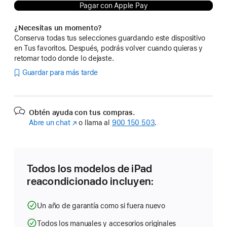
Pagar con Apple Pay
¿Necesitas un momento?
Conserva todas tus selecciones guardando este dispositivo
en Tus favoritos. Después, podrás volver cuando quieras y
retomar todo donde lo dejaste.
Guardar para más tarde
Obtén ayuda con tus compras.
Abre un chat
(Se
o llama al
900 150 503
.
abre
en
una
ventana
Todos los modelos de iPad
nueva)
reacondicionado incluyen:
Un año de garantía como si fuera nuevo
Todos los manuales y accesorios originales