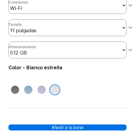
Conexiones
Tamaño
Almacenamiento
Color - Blanco estrella
Gris
Azul
Púrpura
espacial
Blanco estrella
Añadir a la bolsa