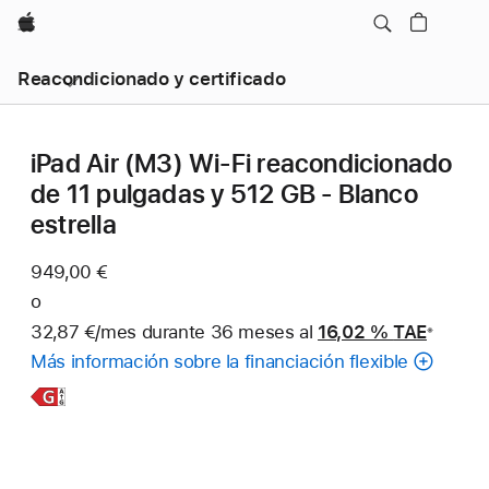
Apple
Reacondicionado y certificado
iPad Air (M3) Wi-Fi reacondicionado
de 11 pulgadas y 512 GB - Blanco
estrella
949,00 €
o
32,87 €/mes durante 36 meses al
16,02 %
TAE
※
Nota
Más información sobre la financiación flexible
a
pie
Más
de
página
información,