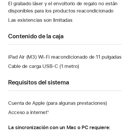
abrirá
El grabado láser y el envoltorio de regalo no están
nueva.
una
disponibles para los productos reacondicionado
ventana
Las existencias son limitadas
nueva.
Contenido de la caja
iPad Air (M3) Wi-Fi reacondicionado de 11 pulgadas
Cable de carga USB‑C (1 metro)
Requisitos del sistema
Cuenta de Apple (para algunas prestaciones)
Acceso a internet¹
La sincronización con un Mac o PC requiere: