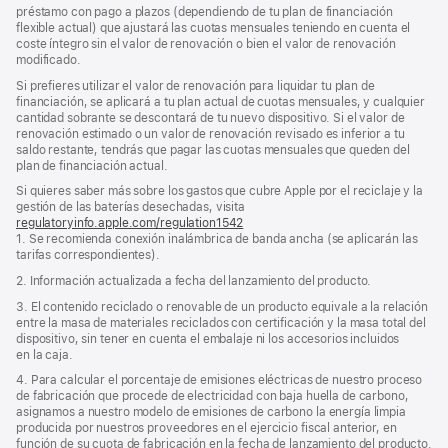
préstamo con pago a plazos (dependiendo de tu plan de financiación
flexible actual) que ajustará las cuotas mensuales teniendo en cuenta el
coste íntegro sin el valor de renovación o bien el valor de renovación
modificado.
Si prefieres utilizar el valor de renovación para liquidar tu plan de
financiación, se aplicará a tu plan actual de cuotas mensuales, y cualquier
cantidad sobrante se descontará de tu nuevo dispositivo. Si el valor de
renovación estimado o un valor de renovación revisado es inferior a tu
saldo restante, tendrás que pagar las cuotas mensuales que queden del
plan de financiación actual.
Si quieres saber más sobre los gastos que cubre Apple por el reciclaje y la
gestión de las baterías desechadas, visita
regulatoryinfo.apple.com/regulation1542
(se
1. Se recomienda conexión inalámbrica de banda ancha (se aplicarán las
abre
tarifas correspondientes).
en
una
2. Información actualizada a fecha del lanzamiento del producto.
ventana
nueva)
3. El contenido reciclado o renovable de un producto equivale a la relación
entre la masa de materiales reciclados con certificación y la masa total del
dispositivo, sin tener en cuenta el embalaje ni los accesorios incluidos
en la caja.
4. Para calcular el porcentaje de emisiones eléctricas de nuestro proceso
de fabricación que procede de electricidad con baja huella de carbono,
asignamos a nuestro modelo de emisiones de carbono la energía limpia
producida por nuestros proveedores en el ejercicio fiscal anterior, en
función de su cuota de fabricación en la fecha de lanzamiento del producto.