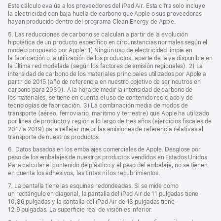
Este cálculo evalúa a los proveedores del iPad Air. Esta cifra solo incluye
la electricidad con baja huella de carbono que Apple o sus proveedores
hayan producido dentro del programa Clean Energy de Apple.
5. Las reducciones de carbono se calculan a partir de la evolución
hipotética de un producto específico en circunstancias normales según el
modelo propuesto por Apple: 1) Ningún uso de electricidad limpia en
la fabricación o la utilización de los productos, aparte de la ya disponible en
la última red modelada (según los factores de emisión regionales). 2) La
intensidad de carbono de los materiales principales utilizados por Apple a
partir de 2015 (año de referencia en nuestro objetivo de ser neutros en
carbono para 2030). A la hora de medir la intensidad de carbono de
los materiales, se tiene en cuenta el uso de contenido reciclado y de
tecnologías de fabricación. 3) La combinación media de modos de
transporte (aéreo, ferroviario, marítimo y terrestre) que Apple ha utilizado
por línea de producto y región a lo largo de tres años (ejercicios fiscales de
2017 a 2019) para reflejar mejor las emisiones de referencia relativas al
transporte de nuestros productos.
6. Datos basados en los embalajes comerciales de Apple. Desglose por
peso de los embalajes de nuestros productos vendidos en Estados Unidos.
Para calcular el contenido de plástico y el peso del embalaje, no se tienen
en cuenta los adhesivos, las tintas ni los recubrimientos.
7. La pantalla tiene las esquinas redondeadas. Si se mide como
un rectángulo en diagonal, la pantalla del iPad Air de 11 pulgadas tiene
10,86 pulgadas y la pantalla del iPad Air de 13 pulgadas tiene
12,9 pulgadas. La superficie real de visión es inferior.