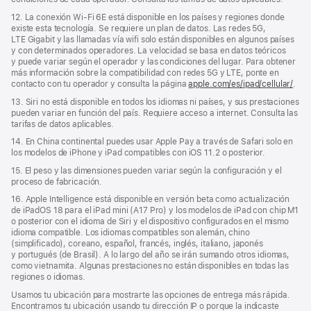
12. La conexión Wi‑Fi 6E está disponible en los países y regiones donde
existe esta tecnología. Se requiere un plan de datos. Las redes 5G,
LTE Gigabit y las llamadas vía wifi solo están disponibles en algunos países
y con determinados operadores. La velocidad se basa en datos teóricos
y puede variar según el operador y las condiciones del lugar. Para obtener
más información sobre la compatibilidad con redes 5G y LTE, ponte en
contacto con tu operador y consulta la página
apple.com/es/ipad/cellular/
.
13. Siri no está disponible en todos los idiomas ni países, y sus prestaciones
pueden variar en función del país. Requiere acceso a internet. Consulta las
tarifas de datos aplicables.
14. En China continental puedes usar Apple Pay a través de Safari solo en
los modelos de iPhone y iPad compatibles con iOS 11.2 o posterior.
15. El peso y las dimensiones pueden variar según la configuración y el
proceso de fabricación.
16. Apple Intelligence está disponible en versión beta como actualización
de iPadOS 18 para el iPad mini (A17 Pro) y los modelos de iPad con chip M1
o posterior con el idioma de Siri y el dispositivo configurados en el mismo
idioma compatible. Los idiomas compatibles son alemán, chino
(simplificado), coreano, español, francés, inglés, italiano, japonés
y portugués (de Brasil). A lo largo del año se irán sumando otros idiomas,
como vietnamita. Algunas prestaciones no están disponibles en todas las
regiones o idiomas.
Usamos tu ubicación para mostrarte las opciones de entrega más rápida.
Encontramos tu ubicación usando tu dirección IP o porque la indicaste