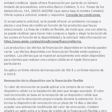
página
entidad crediticia. Apple ofrece financiación por parte de un número
limitado de proveedores, entre ellos Banco Cetelem, S.A.U. Paseo de los
Melancólicos, 14A, 28005-MADRID (que opera bajo el nombre Cetelem).
Oferta sujeta a solicitud, estado y requisitos.
Consulta las condiciones.
Si se aprueba tu solicitud, se te puede ofrecer un préstamo con pago a
plazos o una línea de crédito en función de los productos que hayas
seleccionado. La línea de crédito es flexible, de modo que, una vez abierta,
se puede reutilizar para hacer más compras a Apple y elegir la duración de
las cuotas en función de la disponibilidad y la solicitud. Más información en
https://www.apple.com/es/shop/browse/financing/terms.
Los productos y las ofertas de financiación disponibles en la tienda pueden
variar. Las ofertas disponibles con financiación flexible están sujetas a
cambios. Las ofertas que se muestran actualmente solo están disponibles
para clientes que realizan una compra válida en el Apple Store para
particulares.
Se aplica un límite mínimo de transacción de 150 € y un límite máximo de
4.000 €.
Renovación de tu dispositivo con la financiación flexible
Tu valor de renovación se puede aplicar a la compra de un nuevo
dispositivo válido o a la liquidación del plan que tengas asociado. El valor
real reconocido se basa en la recepción de un dispositivo válido que
coincida con la descripción proporcionada durante la estimación. Si no
envías tu dispositivo de renovación en un plazo de 14 días o decides
aceptar una estimación modificada del valor de renovación, Cetelem
añadirá un saldo extra a tu línea de crédito de la financiación flexible u otro