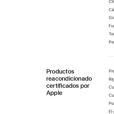
Ch
Cá
Gr
Fu
To
Pe
Productos
Pr
reacondicionado
Ri
certificados por
Cu
Apple
Cu
Po
El