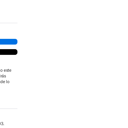
o este
drás
de lo
03.