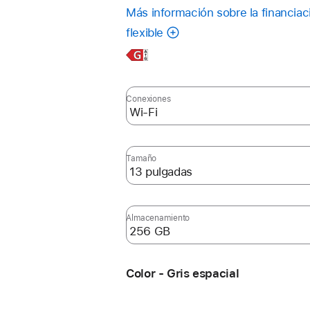
Nota
Más información sobre la financiac
a
pie
flexible
de
página
Más
información,
Conexiones
Tamaño
Almacenamiento
Color - Gris espacial