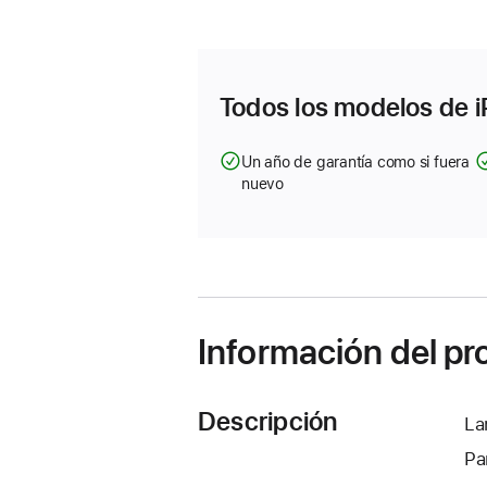
abre
en
una
ventana
nueva)
Todos los modelos de i
Un año de garantía como si fuera
nuevo
Información del p
Descripción
La
Pa