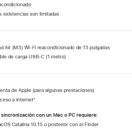
ventana
una
acondicionado
nueva.
ventana
s existencias son limitadas
nueva.
ad Air (M3) Wi-Fi reacondicionado de 13 pulgadas
ble de carga USB‑C (1 metro)
enta de Apple (para algunas prestaciones)
ceso a internet¹
 sincronización con un Mac o PC requiere:
cOS Catalina 10.15 o posterior con el Finder