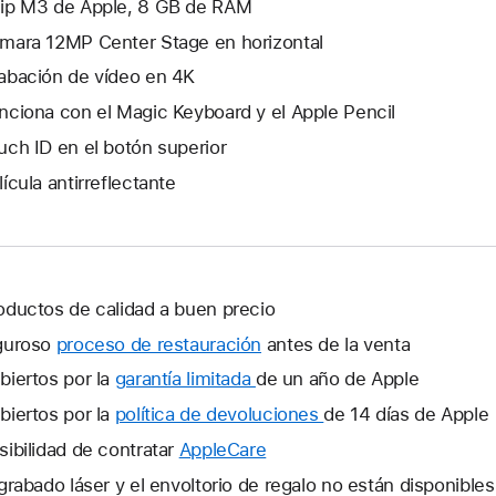
ip M3 de Apple, 8 GB de RAM
mara 12MP Center Stage en horizontal
abación de vídeo en 4K
nciona con el Magic Keyboard y el Apple Pencil
uch ID en el botón superior
lícula antirreflectante
oductos de calidad a buen precio
guroso
proceso de restauración
antes de la venta
biertos por la
garantía limitada
Se
de un año de Apple
abrirá
biertos por la
política de devoluciones
Se
de 14 días de Apple
una
abrirá
sibilidad de contratar
AppleCare
Se
ventana
una
abrirá
 grabado láser y el envoltorio de regalo no están disponible
nueva.