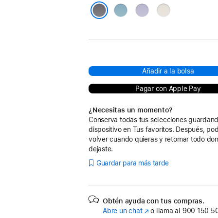
Azul
Púrpura
Blanco
estrella
Gris espacial
Añadir a la bolsa
Pagar con Apple Pay
¿Necesitas un momento?
Conserva todas tus selecciones guardand
dispositivo en Tus favoritos. Después, po
volver cuando quieras y retomar todo don
dejaste.
Guardar para más tarde
Obtén ayuda con tus compras.
Abre un chat
(Se
o llama al
900 150 5