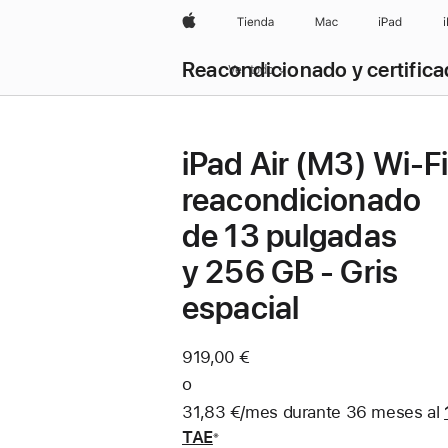
Apple
Tienda
Mac
iPad
Reacondicionado y certific
Ver todo
iPad Air (M3) Wi-F
reacondicionado
de 13 pulgadas
y 256 GB - Gris
espacial
919,00 €
o
31,83 €/mes durante 36 meses al
TAE
※