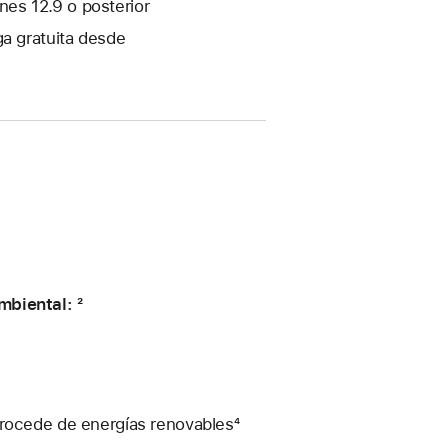
es 12.9 o posterior
ga gratuita desde
mbiental: ²
procede de energías renovables⁴