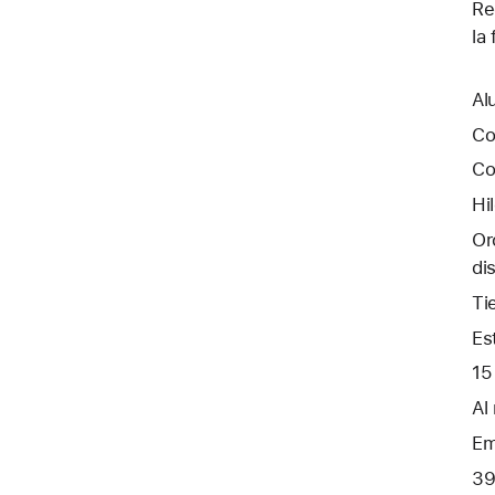
Re
la
Al
Co
Co
Hi
Or
di
Ti
Es
15
Al
Em
39