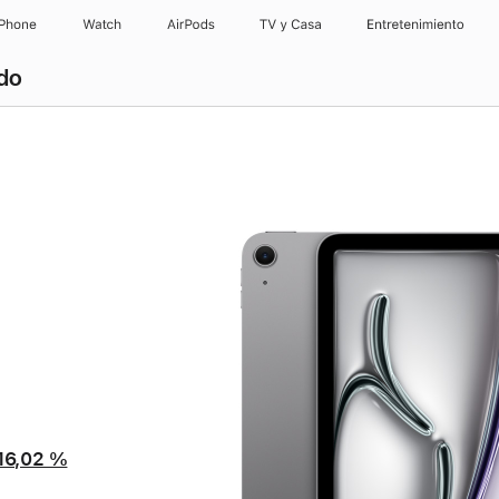
iPhone
Watch
AirPods
TV y Casa
Entretenimiento
ado
i
16,02 %