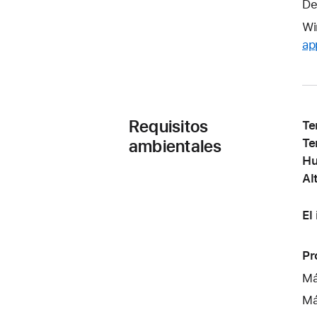
De
Wi
ap
Requisitos
Te
ambientales
Te
Hu
Al
El
Pr
Má
Má