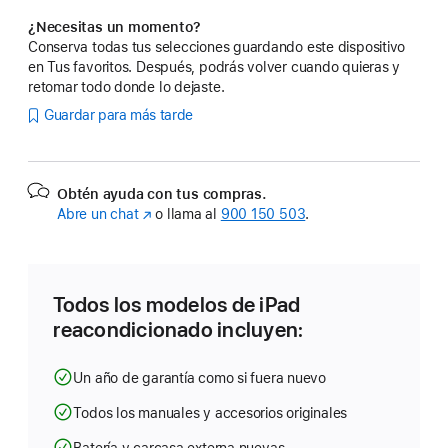
¿Necesitas un momento?
Conserva todas tus selecciones guardando este dispositivo
en Tus favoritos. Después, podrás volver cuando quieras y
retomar todo donde lo dejaste.
Guardar para más tarde
Obtén ayuda con tus compras.
Abre un chat
(Se
o llama al
900 150 503
.
abre
en
una
ventana
Todos los modelos de iPad
nueva)
reacondicionado incluyen:
Un año de garantía como si fuera nuevo
Todos los manuales y accesorios originales
Batería y carcasa externa nuevas