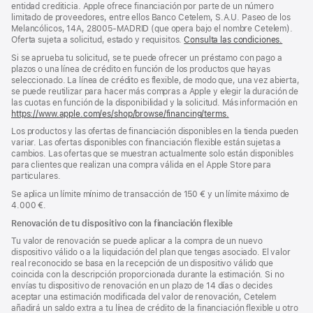
página
entidad crediticia. Apple ofrece financiación por parte de un número
limitado de proveedores, entre ellos Banco Cetelem, S.A.U. Paseo de los
Melancólicos, 14A, 28005-MADRID (que opera bajo el nombre Cetelem).
Oferta sujeta a solicitud, estado y requisitos.
Consulta las condiciones.
Si se aprueba tu solicitud, se te puede ofrecer un préstamo con pago a
plazos o una línea de crédito en función de los productos que hayas
seleccionado. La línea de crédito es flexible, de modo que, una vez abierta,
se puede reutilizar para hacer más compras a Apple y elegir la duración de
las cuotas en función de la disponibilidad y la solicitud. Más información en
https://www.apple.com/es/shop/browse/financing/terms.
Los productos y las ofertas de financiación disponibles en la tienda pueden
variar. Las ofertas disponibles con financiación flexible están sujetas a
cambios. Las ofertas que se muestran actualmente solo están disponibles
para clientes que realizan una compra válida en el Apple Store para
particulares.
Se aplica un límite mínimo de transacción de 150 € y un límite máximo de
4.000 €.
Renovación de tu dispositivo con la financiación flexible
Tu valor de renovación se puede aplicar a la compra de un nuevo
dispositivo válido o a la liquidación del plan que tengas asociado. El valor
real reconocido se basa en la recepción de un dispositivo válido que
coincida con la descripción proporcionada durante la estimación. Si no
envías tu dispositivo de renovación en un plazo de 14 días o decides
aceptar una estimación modificada del valor de renovación, Cetelem
añadirá un saldo extra a tu línea de crédito de la financiación flexible u otro