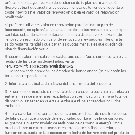
préstamo con pago a plazos (dependiendo de tu plan de financiación
flexible actual) que ajustará las cuotas mensuales teniendo en cuenta el
coste íntegro sin el valor de renovación o bien el valor de renovación
modificado.
Si prefieres utilizar el valor de renovación para liquidar tu plan de
financiación, se aplicará a tu plan actual de cuotas mensuales, y cualquier
cantidad sobrante se descontará de tu nuevo dispositivo. Si el valor de
renovación estimado o un valor de renovación revisado es inferior a tu
saldo restante, tendrás que pagar las cuotas mensuales que queden del
plan de financiación actual.
Si quieres saber más sobre los gastos que cubre Apple por el reciclaje y la
gestión de las baterías desechadas, visita
regulatoryinfo.apple.com/regulation1542
(se
1. Se recomienda conexión inalámbrica de banda ancha (se aplicarán las
abre
tarifas correspondientes).
en
una
2. Información actualizada a fecha del lanzamiento del producto.
ventana
nueva)
3. El contenido reciclado o renovable de un producto equivale a la relación
entre la masa de materiales reciclados con certificación y la masa total del
dispositivo, sin tener en cuenta el embalaje ni los accesorios incluidos
en la caja.
4. Para calcular el porcentaje de emisiones eléctricas de nuestro proceso
de fabricación que procede de electricidad con baja huella de carbono,
asignamos a nuestro modelo de emisiones de carbono la energía limpia
producida por nuestros proveedores en el ejercicio fiscal anterior, en
función de su cuota de fabricación en la fecha de lanzamiento del producto.