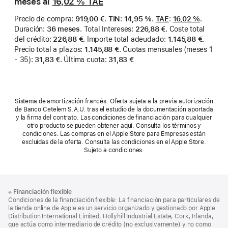
meses al
16,02 %
TAE
Precio de compra
:
919,00 €
.
TIN
:
14,95 %
.
TAE
:
16,02 %
.
Duración
:
36 meses
.
Total Intereses
:
226,88 €
.
Coste total
del crédito
:
226,88 €
.
Importe total adeudado
:
1.145,88 €
.
Precio total a plazos
:
1.145,88 €
.
Cuotas mensuales (meses 1
- 35)
:
31,83 €
.
Última cuota
:
31,83 €
Sistema de amortización francés. Oferta sujeta a la previa autorización
de Banco Cetelem S.A.U. tras el estudio de la documentación aportada
y la firma del contrato. Las condiciones de financiación para cualquier
otro producto se pueden obtener aquí: Consulta los términos y
condiciones. Las compras en el Apple Store para Empresas están
excluidas de la oferta. Consulta las condiciones en el Apple Store.
Sujeto a condiciones.
Nota
Notas
※
Financiación flexible
al
a
Condiciones de la financiación flexible: La financiación para particulares de
pie
pie
la tienda online de Apple es un servicio organizado y gestionado por Apple
Distribution International Limited, Hollyhill Industrial Estate, Cork, Irlanda,
de
que actúa como intermediario de crédito (no exclusivamente) y no como