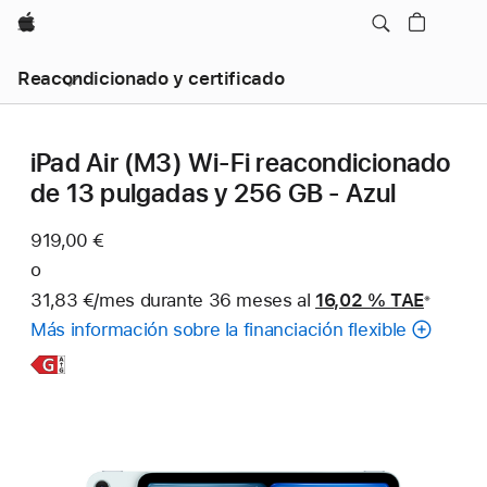
Apple
Reacondicionado y certificado
iPad Air (M3) Wi-Fi reacondicionado
de 13 pulgadas y 256 GB - Azul
919,00 €
o
31,83 €/mes durante 36 meses al
16,02 %
TAE
※
Nota
Más información sobre la financiación flexible
a
pie
Más
de
página
información,