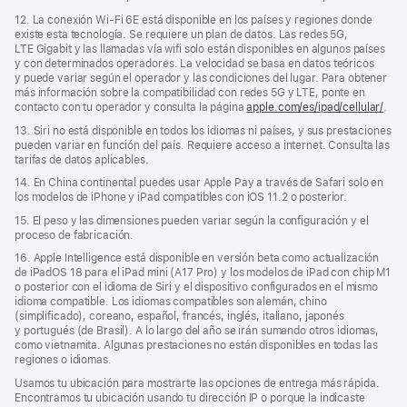
12. La conexión Wi‑Fi 6E está disponible en los países y regiones donde
existe esta tecnología. Se requiere un plan de datos. Las redes 5G,
LTE Gigabit y las llamadas vía wifi solo están disponibles en algunos países
y con determinados operadores. La velocidad se basa en datos teóricos
y puede variar según el operador y las condiciones del lugar. Para obtener
más información sobre la compatibilidad con redes 5G y LTE, ponte en
contacto con tu operador y consulta la página
apple.com/es/ipad/cellular/
.
13. Siri no está disponible en todos los idiomas ni países, y sus prestaciones
pueden variar en función del país. Requiere acceso a internet. Consulta las
tarifas de datos aplicables.
14. En China continental puedes usar Apple Pay a través de Safari solo en
los modelos de iPhone y iPad compatibles con iOS 11.2 o posterior.
15. El peso y las dimensiones pueden variar según la configuración y el
proceso de fabricación.
16. Apple Intelligence está disponible en versión beta como actualización
de iPadOS 18 para el iPad mini (A17 Pro) y los modelos de iPad con chip M1
o posterior con el idioma de Siri y el dispositivo configurados en el mismo
idioma compatible. Los idiomas compatibles son alemán, chino
(simplificado), coreano, español, francés, inglés, italiano, japonés
y portugués (de Brasil). A lo largo del año se irán sumando otros idiomas,
como vietnamita. Algunas prestaciones no están disponibles en todas las
regiones o idiomas.
Usamos tu ubicación para mostrarte las opciones de entrega más rápida.
Encontramos tu ubicación usando tu dirección IP o porque la indicaste