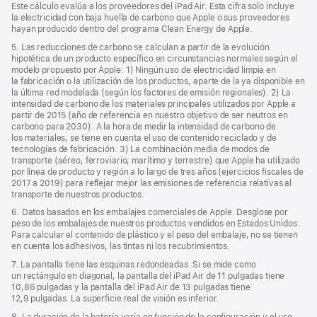
Este cálculo evalúa a los proveedores del iPad Air. Esta cifra solo incluye
la electricidad con baja huella de carbono que Apple o sus proveedores
hayan producido dentro del programa Clean Energy de Apple.
5. Las reducciones de carbono se calculan a partir de la evolución
hipotética de un producto específico en circunstancias normales según el
modelo propuesto por Apple: 1) Ningún uso de electricidad limpia en
la fabricación o la utilización de los productos, aparte de la ya disponible en
la última red modelada (según los factores de emisión regionales). 2) La
intensidad de carbono de los materiales principales utilizados por Apple a
partir de 2015 (año de referencia en nuestro objetivo de ser neutros en
carbono para 2030). A la hora de medir la intensidad de carbono de
los materiales, se tiene en cuenta el uso de contenido reciclado y de
tecnologías de fabricación. 3) La combinación media de modos de
transporte (aéreo, ferroviario, marítimo y terrestre) que Apple ha utilizado
por línea de producto y región a lo largo de tres años (ejercicios fiscales de
2017 a 2019) para reflejar mejor las emisiones de referencia relativas al
transporte de nuestros productos.
6. Datos basados en los embalajes comerciales de Apple. Desglose por
peso de los embalajes de nuestros productos vendidos en Estados Unidos.
Para calcular el contenido de plástico y el peso del embalaje, no se tienen
en cuenta los adhesivos, las tintas ni los recubrimientos.
7. La pantalla tiene las esquinas redondeadas. Si se mide como
un rectángulo en diagonal, la pantalla del iPad Air de 11 pulgadas tiene
10,86 pulgadas y la pantalla del iPad Air de 13 pulgadas tiene
12,9 pulgadas. La superficie real de visión es inferior.
8. La duración de la batería varía en función de la configuración y el uso.