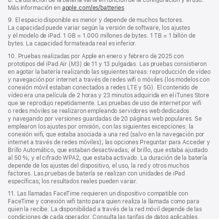
Más información en
apple.com/es/batteries
9. El espacio disponible es menor y depende de muchos factores.
La capacidad puede variar según la versión de software, los ajustes
y el modelo de iPad. 1 GB = 1.000 millones de bytes. 1 TB = 1 billón de
bytes. La capacidad formateada real es inferior.
10. Pruebas realizadas por Apple en enero y febrero de 2025 con
prototipos del iPad Air (M3) de 11 y 13 pulgadas. Las pruebas consistieron
en agotar la batería realizando las siguientes tareas: reproducción de vídeo
y navegación por internet a través de redes wifi o móviles (los modelos con
conexión móvil estaban conectados a redes LTE y 5G). El contenido de
vídeo era una película de 2 horas y 23 minutos adquirida en el iTunes Store
que se reprodujo repetidamente. Las pruebas de uso de internet por wifi
o redes móviles se realizaron empleando servidores web dedicados
y navegando por versiones guardadas de 20 páginas web populares. Se
emplearon los ajustes por omisión, con las siguientes excepciones: la
conexión wifi, que estaba asociada a una red (salvo en la navegación por
internet a través de redes móviles); las opciones Preguntar para Acceder y
Brillo Automático, que estaban desactivadas; el brillo, que estaba ajustado
al 50 %; y el cifrado WPA2, que estaba activado. La duración de la batería
depende de los ajustes del dispositivo, el uso, la red y otros muchos
factores. Las pruebas de batería se realizan con unidades de iPad
específicas; los resultados reales pueden variar.
11. Las llamadas FaceTime requieren un dispositivo compatible con
FaceTime y conexión wifi tanto para quien realiza la llamada como para
quien la recibe. La disponibilidad a través de la red móvil depende de las
condiciones de cada operador. Consulta las tarifas de datos aplicables.