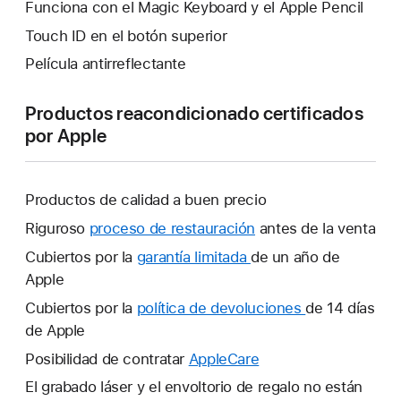
Funciona con el Magic Keyboard y el Apple Pencil
Touch ID en el botón superior
Película antirreflectante
Productos reacondicionado certificados
por Apple
Productos de calidad a buen precio
Riguroso
proceso de restauración
antes de la venta
Cubiertos por la
garantía limitada
Se
de un año de
Apple
abrirá
una
Cubiertos por la
política de devoluciones
Se
de 14 días
ventana
de Apple
abrirá
nueva.
una
Posibilidad de contratar
AppleCare
Se
ventana
abrirá
El grabado láser y el envoltorio de regalo no están
nueva.