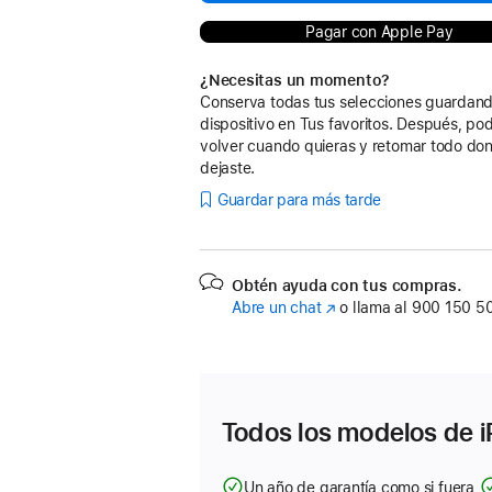
Pagar con Apple Pay
¿Necesitas un momento?
Conserva todas tus selecciones guardand
dispositivo en Tus favoritos. Después, po
volver cuando quieras y retomar todo don
dejaste.
Guardar para más tarde
Obtén ayuda con tus compras.
Abre un chat
(Se
o llama al
900 150 5
abre
en
una
ventana
nueva)
Todos los modelos de i
Un año de garantía como si fuera