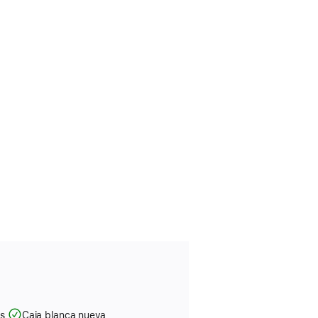
as
Caja blanca nueva