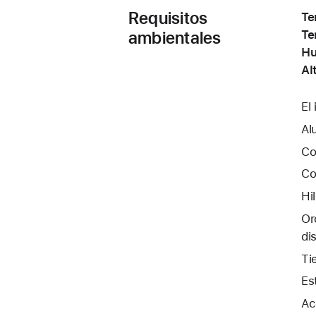
Requisitos
Te
ambientales
Te
Hu
Al
El
Al
Co
Co
Hi
Or
di
Ti
Es
Ac