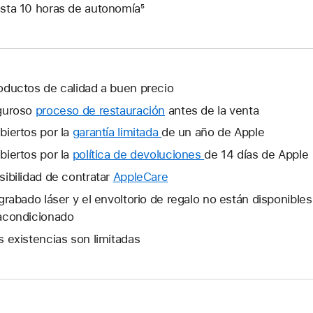
sta 10 horas de autonomía⁵
oductos de calidad a buen precio
guroso
proceso de restauración
antes de la venta
biertos por la
garantía limitada
Se
de un año de Apple
abrirá
biertos por la
política de devoluciones
Se
de 14 días de Apple
una
abrirá
sibilidad de contratar
AppleCare
Se
ventana
una
abrirá
 grabado láser y el envoltorio de regalo no están disponible
nueva.
ventana
una
acondicionado
nueva.
ventana
s existencias son limitadas
nueva.