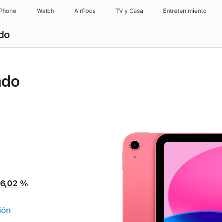
iPhone
Watch
AirPods
TV y Casa
Entretenimiento
ado
ado
16,02 %
ión