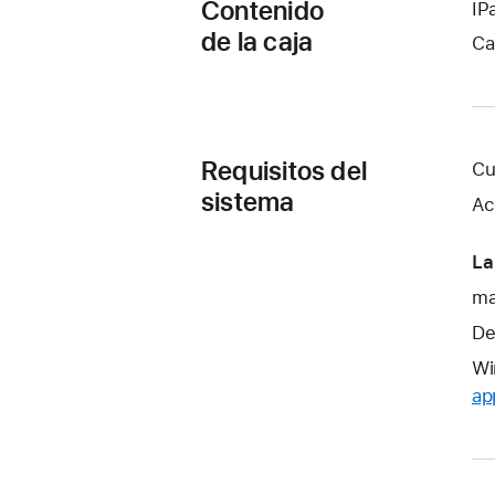
Contenido
IP
de la caja
Ca
Requisitos del
Cu
sistema
Ac
La
ma
De
Wi
ap