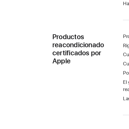
Ha
Productos
Pr
reacondicionado
Ri
certificados por
Cu
Apple
Cu
Po
El
re
La