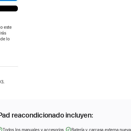
o este
drás
de lo
03.
Pad reacondicionado incluyen:
Todos los manuales y accesorios
Batería y carcasa externa nuev