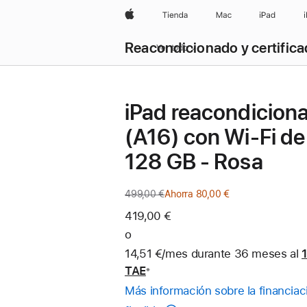
Apple
Tienda
Mac
iPad
Reacondicionado y certific
Ver todo
iPad reacondicion
(A16) con Wi-Fi de
128 GB - Rosa
499,00 €
Precio
Ahorra 80,00 €
anterior
419,00 €
o
14,51 €/mes durante 36 meses al
TAE
※
Nota
Más información sobre la financiac
a
pie