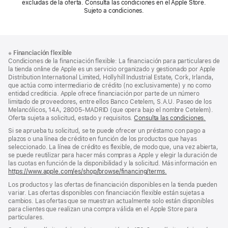
excluidas de la oferta. Consulta las condiciones en el Apple Store.
Sujeto a condiciones.
Nota
Notas
※
Financiación flexible
al
a
Condiciones de la financiación flexible: La financiación para particulares de
pie
pie
la tienda online de Apple es un servicio organizado y gestionado por Apple
Distribution International Limited, Hollyhill Industrial Estate, Cork, Irlanda,
de
que actúa como intermediario de crédito (no exclusivamente) y no como
página
entidad crediticia. Apple ofrece financiación por parte de un número
limitado de proveedores, entre ellos Banco Cetelem, S.A.U. Paseo de los
Melancólicos, 14A, 28005-MADRID (que opera bajo el nombre Cetelem).
Oferta sujeta a solicitud, estado y requisitos.
Consulta las condiciones.
Si se aprueba tu solicitud, se te puede ofrecer un préstamo con pago a
plazos o una línea de crédito en función de los productos que hayas
seleccionado. La línea de crédito es flexible, de modo que, una vez abierta,
se puede reutilizar para hacer más compras a Apple y elegir la duración de
las cuotas en función de la disponibilidad y la solicitud. Más información en
https://www.apple.com/es/shop/browse/financing/terms.
Los productos y las ofertas de financiación disponibles en la tienda pueden
variar. Las ofertas disponibles con financiación flexible están sujetas a
cambios. Las ofertas que se muestran actualmente solo están disponibles
para clientes que realizan una compra válida en el Apple Store para
particulares.