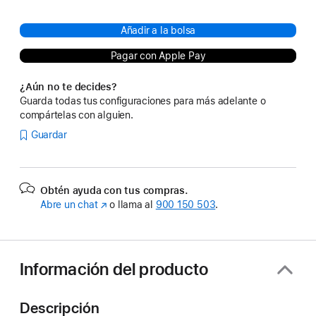
Añadir a la bolsa
Pagar con Apple Pay
¿Aún no te decides?
Guarda todas tus configuraciones para más adelante o
compártelas con alguien.
Guardar
Obtén ayuda con tus compras.
Abre un chat
(Se
o llama al
900 150 503
.
abre
en
una
ventana
Información del producto
nueva)
Descripción