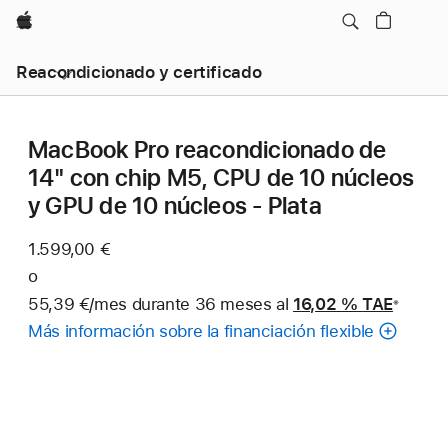
Apple
Reacondicionado y certificado
MacBook Pro reacondicionado de
14" con chip M5, CPU de 10 núcleos
y GPU de 10 núcleos - Plata
1.599,00 €
o
55,39 €/mes durante 36 meses al
16,02 %
TAE
※
Nota
Más información sobre la financiación flexible
a
pie
de
página