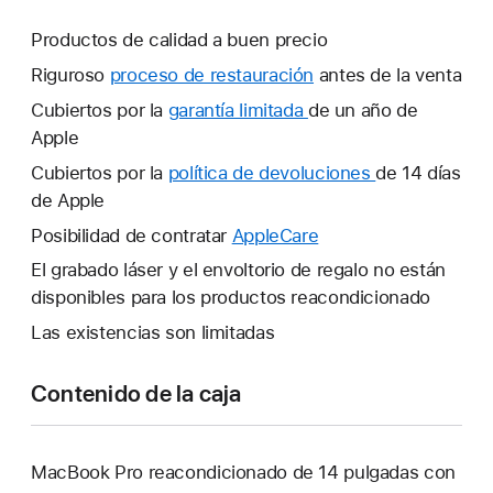
Productos de calidad a buen precio
Riguroso
proceso de restauración
antes de la venta
Cubiertos por la
garantía limitada
Se
de un año de
Apple
abrirá
una
Cubiertos por la
política de devoluciones
Se
de 14 días
ventana
de Apple
abrirá
nueva.
una
Posibilidad de contratar
AppleCare
Se
ventana
abrirá
El grabado láser y el envoltorio de regalo no están
nueva.
una
disponibles para los productos reacondicionado
ventana
Las existencias son limitadas
nueva.
Contenido de la caja
MacBook Pro reacondicionado de 14 pulgadas con