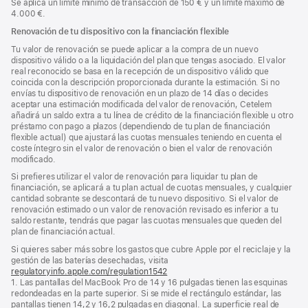
Se aplica un límite mínimo de transacción de 150 € y un límite máximo de
4.000 €.
Renovación de tu dispositivo con la financiación flexible
Tu valor de renovación se puede aplicar a la compra de un nuevo
dispositivo válido o a la liquidación del plan que tengas asociado. El valor
real reconocido se basa en la recepción de un dispositivo válido que
coincida con la descripción proporcionada durante la estimación. Si no
envías tu dispositivo de renovación en un plazo de 14 días o decides
aceptar una estimación modificada del valor de renovación, Cetelem
añadirá un saldo extra a tu línea de crédito de la financiación flexible u otro
préstamo con pago a plazos (dependiendo de tu plan de financiación
flexible actual) que ajustará las cuotas mensuales teniendo en cuenta el
coste íntegro sin el valor de renovación o bien el valor de renovación
modificado.
Si prefieres utilizar el valor de renovación para liquidar tu plan de
financiación, se aplicará a tu plan actual de cuotas mensuales, y cualquier
cantidad sobrante se descontará de tu nuevo dispositivo. Si el valor de
renovación estimado o un valor de renovación revisado es inferior a tu
saldo restante, tendrás que pagar las cuotas mensuales que queden del
plan de financiación actual.
Si quieres saber más sobre los gastos que cubre Apple por el reciclaje y la
gestión de las baterías desechadas, visita
regulatoryinfo.apple.com/regulation1542
(se
1. Las pantallas del MacBook Pro de 14 y 16 pulgadas tienen las esquinas
abre
redondeadas en la parte superior. Si se mide el rectángulo estándar, las
en
pantallas tienen 14,2 y 16,2 pulgadas en diagonal. La superficie real de
una