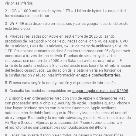
visión es inferior.
ventana
nueva)
2. 1 GB = 1.000 millones de bytes; 1 TB = 1 billón de bytes. La capacidad
formateada real es inferior.
3. Wi‑Fi 6E está disponible en los países y zonas geográficas donde existe
esta tecnología.
4. Pruebas realizadas por Apple en septiembre de 2025 utilizando
prototipos del MacBook Pro de 14 pulgadas con el chip M5 de Apple, CPU
de 10 núcleos, GPU de 10 núcleos, 24 GB de memoria unificada y SSD de
1 TB. Pruebas de productividad inalámbrica realizadas con 25 páginas web
conocidas a través de una red wifi. Pruebas de streaming de vídeo
realizadas con contenido a 1080p en Safari a través de una red wifi. El
brillo de la pantalla estaba a 8 clics del ajuste más bajo y la retroiluminación
del teclado desactivada. La duración de la batería varía en función de
la configuración y el uso. Más información en
apple.com/es/batteries
.
5. El peso varía según la configuración y el proceso de fabricación.
6. Consulta los modelos compatibles en
support.apple.com/es-es/102596
.
7. Disponible en ordenadores Mac con chip de Apple y ordenadores Mac
con procesador Intel y chip T2 Security de Apple. Requiere que tu iPhone y
Mac hayan iniciado sesión con la misma Cuenta de Apple mediante
autenticación de doble factor, que tu iPhone y Mac estén cerca el uno del
otro y tengan Bluetooth y la red wifi activadas, y que tu Mac no esté usando
AirPlay o Sidecar. Algunas prestaciones del iPhone (como la cámara y
el micrófono) no son compatibles con Duplicación del iPhone.
8. FaceTime no está disponible en todos los países o zonas geográficas.