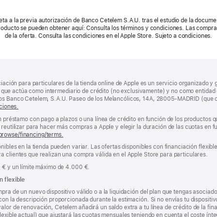
eta a la previa autorización de Banco Cetelem S.A.U. tras el estudio de la documen
producto se pueden obtener aquí: Consulta los términos y condiciones. Las compra
de la oferta. Consulta las condiciones en el Apple Store. Sujeto a condiciones.
ciación para particulares de la tienda online de Apple es un servicio organizado y 
nda, que actúa como intermediario de crédito (no exclusivamente) y no como entidad 
los Banco Cetelem, S.A.U. Paseo de los Melancólicos, 14A, 28005-MADRID (que o
ciones.
un préstamo con pago a plazos o una línea de crédito en función de los productos 
reutilizar para hacer más compras a Apple y elegir la duración de las cuotas en fun
browse/financing/terms.
nibles en la tienda pueden variar. Las ofertas disponibles con financiación flexibl
a clientes que realizan una compra válida en el Apple Store para particulares.
0 € y un límite máximo de 4.000 €.
n flexible
pra de un nuevo dispositivo válido o a la liquidación del plan que tengas asociado
con la descripción proporcionada durante la estimación. Si no envías tu dispositi
lor de renovación, Cetelem añadirá un saldo extra a tu línea de crédito de la fin
lexible actual) que ajustará las cuotas mensuales teniendo en cuenta el coste ínteg