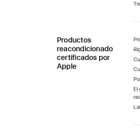
Tr
Productos
Pr
reacondicionado
Ri
certificados por
Cu
Apple
Cu
Po
El
re
La