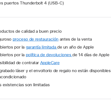
es puertos Thunderbolt 4 (USB-C)
oductos de calidad a buen precio
guroso
proceso de restauración
antes de la venta
biertos por la
garantía limitada
Se
de un año de Apple
abrirá
biertos por la
política de devoluciones
Se
de 14 días de Apple
una
abrirá
sibilidad de contratar
AppleCare
Se
ventana
una
abrirá
 grabado láser y el envoltorio de regalo no están disponible
nueva.
ventana
una
acondicionado
nueva.
ventana
s existencias son limitadas
nueva.