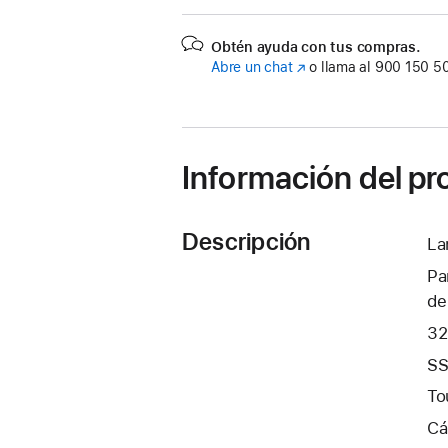
Obtén ayuda con tus compras.
Abre un chat
(Se
o llama al
900 150 5
abre
en
una
ventana
Información del p
nueva)
Descripción
La
Pa
de
32
SS
To
Cá