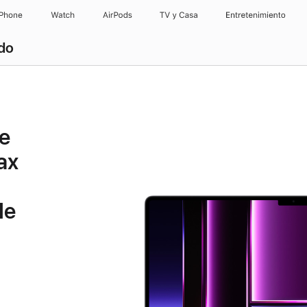
iPhone
Watch
AirPods
TV y Casa
Entretenimiento
ado
e
ax
de