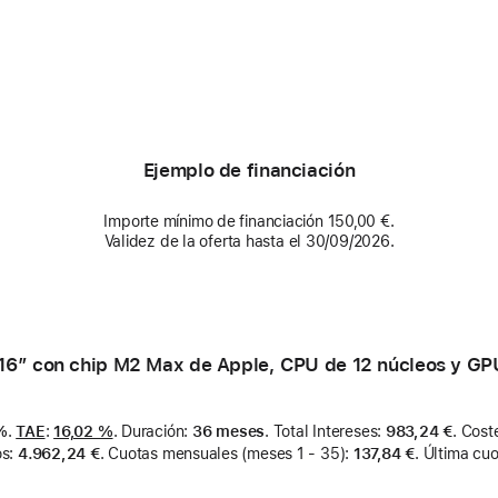
Ejemplo de financiación
Importe mínimo de financiación 150,00 €.
Validez de la oferta hasta el 30/09/2026.
6″ con chip M2 Max de Apple, CPU de 12 núcleos y GPU 
%
.
TAE
:
16,02 %
.
Duración
:
36 meses
.
Total Intereses
:
983,24 €
.
Coste
os
:
4.962,24 €
.
Cuotas mensuales (meses 1 - 35)
:
137,84 €
.
Última cuo