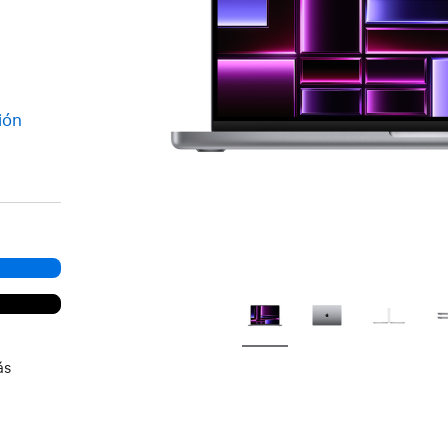
ión
ás