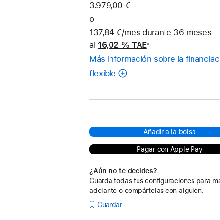
3.979,00 €
o
137,84 €/mes durante 36 meses
al
16,02 %
TAE
※
Nota
Más información sobre la financiac
a
pie
flexible
de
página
Añadir a la bolsa
Pagar con Apple Pay
¿Aún no te decides?
Guarda todas tus configuraciones para m
adelante o compártelas con alguien.
Guardar