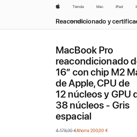
Apple
Tienda
Mac
iPad
Reacondicionado y certific
Ver todo
MacBook Pro
reacondicionado d
16″ con chip M2 M
de Apple, CPU de
12 núcleos y GPU 
38 núcleos - Gris
espacial
4.179,00 €
Precio
Ahorra 200,00 €
anterior