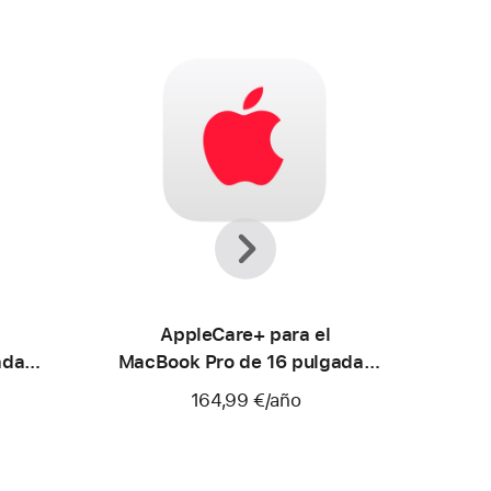
Anterior
Siguiente
AppleCare+ para el
adas
MacBook Pro de 16 pulgadas
(M2)
164,99 €
/año