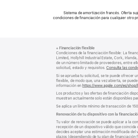
Sistema de amortización francés. Oferta suj
condiciones de financiación para cualquier otro 
Nota
Notas
※
Financiación flexible
al
a
Condiciones de la financiación flexible: La finan
pie
pie
Limited, Hollyhill Industrial Estate, Cork, Irla
de un número limitado de proveedores, entre el
de
solicitud, estado y requisitos.
Consulta las condi
página
Si se aprueba tu solicitud, se te puede ofrecer 
flexible, de modo que, una vez abierta, se puede 
información en
https://www.apple.com/es/shop/
Los productos y las ofertas de financiación dispo
muestran actualmente solo están disponibles par
Se aplica un límite mínimo de transacción de 15
Renovación de tu dispositivo con la financiació
Tu valor de renovación se puede aplicar a la com
recepción de un dispositivo válido que coincida 
decides aceptar una estimación modificada del va
plazos (dependiendo de tu plan de financiación f