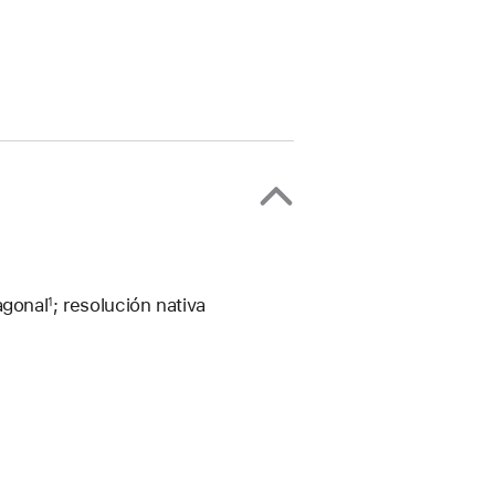
agonal
; resolución nativa
1