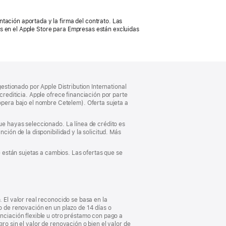
tación aportada y la firma del contrato. Las
s en el Apple Store para Empresas están excluidas
gestionado por Apple Distribution International
crediticia. Apple ofrece financiación por parte
pera bajo el nombre Cetelem). Oferta sujeta a
que hayas seleccionado. La línea de crédito es
ción de la disponibilidad y la solicitud. Más
e están sujetas a cambios. Las ofertas que se
. El valor real reconocido se basa en la
vo de renovación en un plazo de 14 días o
anciación flexible u otro préstamo con pago a
ro sin el valor de renovación o bien el valor de