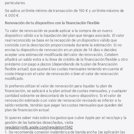
particulares.
Se aplica un límite mínimo de transacción de 150 € y un límite máximo de
4.000 €.
Renovación de tu dispositivo con la financiación flexible
Tu valor de renovación se puede aplicar a la compra de un nuevo
dispositivo válido o a la liquidación del plan que tengas asociado. El valor
real reconocido se basa en la recepción de un dispositivo válido que
coincida con la descripción proporcionada durante la estimación. Si no
envías tu dispositivo de renovación en un plazo de 14 días o decides
aceptar una estimación modificada del valor de renovación, Cetelem
añadirá un saldo extra a tu línea de crédito de la financiación flexible u otro
préstamo con pago a plazos (dependiendo de tu plan de financiación
flexible actual) que ajustará las cuotas mensuales teniendo en cuenta el
coste íntegro sin el valor de renovación o bien el valor de renovación
modificado.
Si prefieres utilizar el valor de renovación para liquidar tu plan de
financiación, se aplicará a tu plan actual de cuotas mensuales, y cualquier
cantidad sobrante se descontará de tu nuevo dispositivo. Si el valor de
renovación estimado o un valor de renovación revisado es inferior a tu
saldo restante, tendrás que pagar las cuotas mensuales que queden del
plan de financiación actual.
Si quieres saber más sobre los gastos que cubre Apple por el reciclaje y la
gestión de las baterías desechadas, visita
regulatoryinfo.apple.com/regulation1542
(se
1. Se recomienda conexión inalámbrica de banda ancha (se aplicarán las
abre