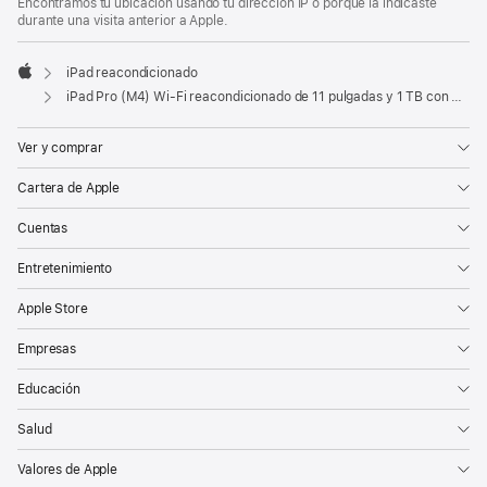
Encontramos tu ubicación usando tu dirección IP o porque la indicaste
durante una visita anterior a Apple.
iPad reacondicionado
Apple
iPad Pro (M4) Wi-Fi reacondicionado de 11 pulgadas y 1 TB con vidrio estándar - Negro espacial
Ver y comprar
Cartera de Apple
Cuentas
Entretenimiento
Apple Store
Empresas
Educación
Salud
Valores de Apple