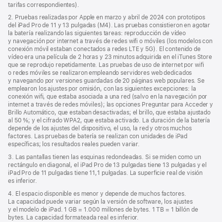
tarifas correspondientes).
en
una
2. Pruebas realizadas por Apple en marzo y abril de 2024 con prototipos
ventana
del iPad Pro de 11 y 13 pulgadas (M4). Las pruebas consistieron en agotar
nueva)
la batería realizando las siguientes tareas: reproducción de vídeo
y navegación por internet a través de redes wifi o móviles (los modelos con
conexión móvil estaban conectados a redes LTE y 5G). El contenido de
vídeo era una película de 2 horas y 23 minutos adquirida en el iTunes Store
que se reprodujo repetidamente. Las pruebas de uso de internet por wifi
o redes móviles se realizaron empleando servidores web dedicados
y navegando por versiones guardadas de 20 páginas web populares. Se
emplearon los ajustes por omisión, con las siguientes excepciones: la
conexión wifi, que estaba asociada a una red (salvo en la navegación por
internet a través de redes móviles); las opciones Preguntar para Acceder y
Brillo Automático, que estaban desactivadas; el brillo, que estaba ajustado
al 50 %; y el cifrado WPA2, que estaba activado. La duración de la batería
depende de los ajustes del dispositivo, el uso, la red y otros muchos
factores. Las pruebas de batería se realizan con unidades de iPad
específicas; los resultados reales pueden variar.
3. Las pantallas tienen las esquinas redondeadas. Si se miden como un
rectángulo en diagonal, el iPad Pro de 13 pulgadas tiene 13 pulgadas y el
iPad Pro de 11 pulgadas tiene 11,1 pulgadas. La superficie real de visión
es inferior.
4. El espacio disponible es menor y depende de muchos factores.
La capacidad puede variar según la versión de software, los ajustes
y el modelo de iPad. 1 GB = 1.000 millones de bytes. 1 TB = 1 billón de
bytes. La capacidad formateada real es inferior.