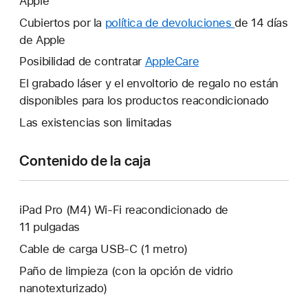
Apple
abrirá
una
Cubiertos por la
política de devoluciones
Se
de 14 días
ventana
de Apple
abrirá
nueva.
una
Posibilidad de contratar
AppleCare
Se
ventana
abrirá
El grabado láser y el envoltorio de regalo no están
nueva.
una
disponibles para los productos reacondicionado
ventana
Las existencias son limitadas
nueva.
Contenido de la caja
iPad Pro (M4) Wi-Fi reacondicionado de
11 pulgadas
Cable de carga USB‑C (1 metro)
Paño de limpieza (con la opción de vidrio
nanotexturizado)