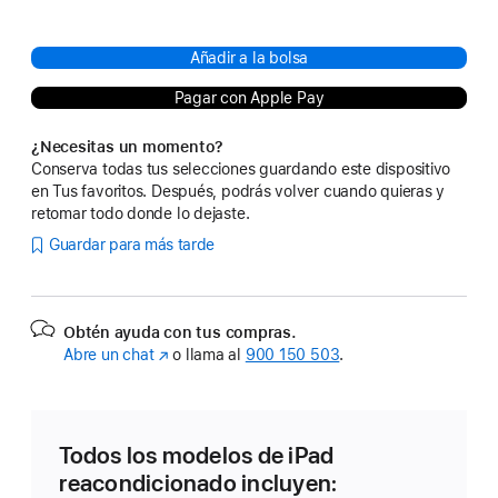
Añadir a la bolsa
Pagar con Apple Pay
¿Necesitas un momento?
Conserva todas tus selecciones guardando este dispositivo
en Tus favoritos. Después, podrás volver cuando quieras y
retomar todo donde lo dejaste.
Guardar para más tarde
Obtén ayuda con tus compras.
Abre un chat
(Se
o llama al
900 150 503
.
abre
en
una
ventana
Todos los modelos de iPad
nueva)
reacondicionado incluyen: