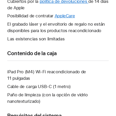
Cubiertos por la
política de devoluciones
Se
de 14 días
ventana
de Apple
abrirá
nueva.
una
Posibilidad de contratar
AppleCare
Se
ventana
abrirá
El grabado láser y el envoltorio de regalo no están
nueva.
una
disponibles para los productos reacondicionado
ventana
Las existencias son limitadas
nueva.
Contenido de la caja
iPad Pro (M4) Wi-Fi reacondicionado de
11 pulgadas
Cable de carga USB‑C (1 metro)
Paño de limpieza (con la opción de vidrio
nanotexturizado)
Requisitos del sistema