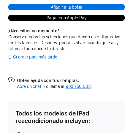
Añadir a la bolsa
Pagar con Apple Pay
¿Necesitas un momento?
Conserva todas tus selecciones guardando este dispositivo
en Tus favoritos. Después, podrás volver cuando quieras y
retomar todo donde lo dejaste.
Guardar para más tarde
Obtén ayuda con tus compras.
Abre un chat
(Se
o llama al
900 150 503
.
abre
en
una
ventana
Todos los modelos de iPad
nueva)
reacondicionado incluyen: