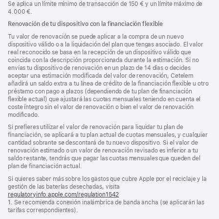
Se aplica un límite mínimo de transacción de 150 € y un límite máximo de
4.000 €.
Renovación de tu dispositivo con la financiación flexible
Tu valor de renovación se puede aplicar a la compra de un nuevo
dispositivo válido o a la liquidación del plan que tengas asociado. El valor
real reconocido se basa en la recepción de un dispositivo válido que
coincida con la descripción proporcionada durante la estimación. Si no
envías tu dispositivo de renovación en un plazo de 14 días o decides
aceptar una estimación modificada del valor de renovación, Cetelem
añadirá un saldo extra a tu línea de crédito de la financiación flexible u otro
préstamo con pago a plazos (dependiendo de tu plan de financiación
flexible actual) que ajustará las cuotas mensuales teniendo en cuenta el
coste íntegro sin el valor de renovación o bien el valor de renovación
modificado.
Si prefieres utilizar el valor de renovación para liquidar tu plan de
financiación, se aplicará a tu plan actual de cuotas mensuales, y cualquier
cantidad sobrante se descontará de tu nuevo dispositivo. Si el valor de
renovación estimado o un valor de renovación revisado es inferior a tu
saldo restante, tendrás que pagar las cuotas mensuales que queden del
plan de financiación actual.
Si quieres saber más sobre los gastos que cubre Apple por el reciclaje y la
gestión de las baterías desechadas, visita
regulatoryinfo.apple.com/regulation1542
(se
1. Se recomienda conexión inalámbrica de banda ancha (se aplicarán las
abre
tarifas correspondientes).
en
una