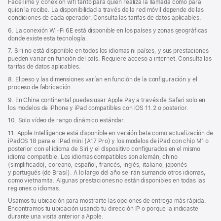
FaceTime y conexión wifi tanto para quien realiza la llamada como para
quien la recibe. La disponibilidad a través de la red móvil depende de las
condiciones de cada operador. Consulta las tarifas de datos aplicables.
6. La conexión Wi‑Fi 6E está disponible en los países y zonas geográficas
donde existe esta tecnología.
7. Siri no está disponible en todos los idiomas ni países, y sus prestaciones
pueden variar en función del país. Requiere acceso a internet. Consulta las
tarifas de datos aplicables.
8. El peso y las dimensiones varían en función de la configuración y el
proceso de fabricación.
9. En China continental puedes usar Apple Pay a través de Safari solo en
los modelos de iPhone y iPad compatibles con iOS 11.2 o posterior.
10. Solo vídeo de rango dinámico estándar.
11. Apple Intelligence está disponible en versión beta como actualización de
iPadOS 18 para el iPad mini (A17 Pro) y los modelos de iPad con chip M1 o
posterior con el idioma de Siri y el dispositivo configurados en el mismo
idioma compatible. Los idiomas compatibles son alemán, chino
(simplificado), coreano, español, francés, inglés, italiano, japonés
y portugués (de Brasil). A lo largo del año se irán sumando otros idiomas,
como vietnamita. Algunas prestaciones no están disponibles en todas las
regiones o idiomas.
Usamos tu ubicación para mostrarte las opciones de entrega más rápida.
Encontramos tu ubicación usando tu dirección IP o porque la indicaste
durante una visita anterior a Apple.