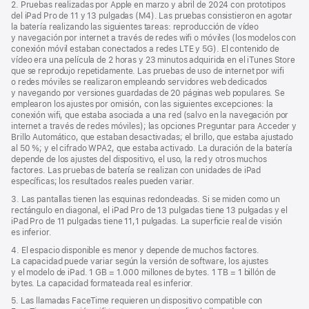
2. Pruebas realizadas por Apple en marzo y abril de 2024 con prototipos
ventana
del iPad Pro de 11 y 13 pulgadas (M4). Las pruebas consistieron en agotar
nueva)
la batería realizando las siguientes tareas: reproducción de vídeo
y navegación por internet a través de redes wifi o móviles (los modelos con
conexión móvil estaban conectados a redes LTE y 5G). El contenido de
vídeo era una película de 2 horas y 23 minutos adquirida en el iTunes Store
que se reprodujo repetidamente. Las pruebas de uso de internet por wifi
o redes móviles se realizaron empleando servidores web dedicados
y navegando por versiones guardadas de 20 páginas web populares. Se
emplearon los ajustes por omisión, con las siguientes excepciones: la
conexión wifi, que estaba asociada a una red (salvo en la navegación por
internet a través de redes móviles); las opciones Preguntar para Acceder y
Brillo Automático, que estaban desactivadas; el brillo, que estaba ajustado
al 50 %; y el cifrado WPA2, que estaba activado. La duración de la batería
depende de los ajustes del dispositivo, el uso, la red y otros muchos
factores. Las pruebas de batería se realizan con unidades de iPad
específicas; los resultados reales pueden variar.
3. Las pantallas tienen las esquinas redondeadas. Si se miden como un
rectángulo en diagonal, el iPad Pro de 13 pulgadas tiene 13 pulgadas y el
iPad Pro de 11 pulgadas tiene 11,1 pulgadas. La superficie real de visión
es inferior.
4. El espacio disponible es menor y depende de muchos factores.
La capacidad puede variar según la versión de software, los ajustes
y el modelo de iPad. 1 GB = 1.000 millones de bytes. 1 TB = 1 billón de
bytes. La capacidad formateada real es inferior.
5. Las llamadas FaceTime requieren un dispositivo compatible con