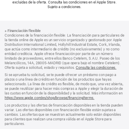
excluidas de la oferta. Consulta las condiciones en el Apple Store.
Sujeto a condiciones.
Nota
Notas
※
Financiación flexible
al
a
Condiciones de la financiación flexible: La financiación para particulares de
pie
pie
la tienda online de Apple es un servicio organizado y gestionado por Apple
Distribution International Limited, Hollyhill Industrial Estate, Cork, Irlanda,
de
que actúa como intermediario de crédito (no exclusivamente) y no como
página
entidad crediticia. Apple ofrece financiación por parte de un número
limitado de proveedores, entre ellos Banco Cetelem, S.A.U. Paseo de los
Melancólicos, 14A, 28005-MADRID (que opera bajo el nombre Cetelem).
Oferta sujeta a solicitud, estado y requisitos.
Consulta las condiciones.
Si se aprueba tu solicitud, se te puede ofrecer un préstamo con pago a
plazos o una línea de crédito en función de los productos que hayas
seleccionado. La línea de crédito es flexible, de modo que, una vez abierta,
se puede reutilizar para hacer más compras a Apple y elegir la duración de
las cuotas en función de la disponibilidad y la solicitud. Más información en
https://www.apple.com/es/shop/browse/financing/terms.
Los productos y las ofertas de financiación disponibles en la tienda pueden
variar. Las ofertas disponibles con financiación flexible están sujetas a
cambios. Las ofertas que se muestran actualmente solo están disponibles
para clientes que realizan una compra válida en el Apple Store para
particulares.