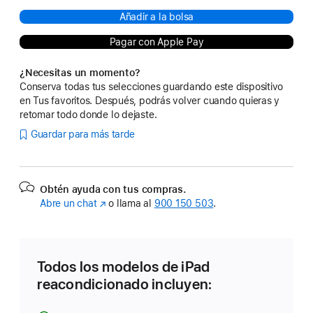
Añadir a la bolsa
Pagar con Apple Pay
¿Necesitas un momento?
Conserva todas tus selecciones guardando este dispositivo
en Tus favoritos. Después, podrás volver cuando quieras y
retomar todo donde lo dejaste.
Guardar para más tarde
Obtén ayuda con tus compras.
Abre un chat
(Se
o llama al
900 150 503
.
abre
en
una
ventana
Todos los modelos de iPad
nueva)
reacondicionado incluyen: