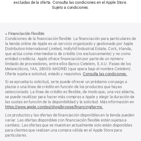
excluidas de la oferta. Consulta las condiciones en el Apple Store.
Sujeto a condiciones.
Nota
Notas
※
Financiación flexible
al
a
Condiciones de la financiación flexible: La financiación para particulares de
pie
pie
la tienda online de Apple es un servicio organizado y gestionado por Apple
Distribution International Limited, Hollyhill Industrial Estate, Cork, Irlanda,
de
que actúa como intermediario de crédito (no exclusivamente) y no como
página
entidad crediticia. Apple ofrece financiación por parte de un número
limitado de proveedores, entre ellos Banco Cetelem, S.A.U. Paseo de los
Melancólicos, 14A, 28005-MADRID (que opera bajo el nombre Cetelem).
Oferta sujeta a solicitud, estado y requisitos.
Consulta las condiciones.
Si se aprueba tu solicitud, se te puede ofrecer un préstamo con pago a
plazos o una línea de crédito en función de los productos que hayas
seleccionado. La línea de crédito es flexible, de modo que, una vez abierta,
se puede reutilizar para hacer más compras a Apple y elegir la duración de
las cuotas en función de la disponibilidad y la solicitud. Más información en
https://www.apple.com/es/shop/browse/financing/terms.
Los productos y las ofertas de financiación disponibles en la tienda pueden
variar. Las ofertas disponibles con financiación flexible están sujetas a
cambios. Las ofertas que se muestran actualmente solo están disponibles
para clientes que realizan una compra válida en el Apple Store para
particulares.