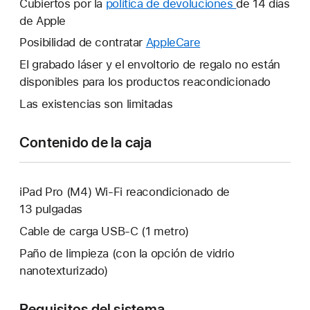
Cubiertos por la
política de devoluciones
Se
de 14 días
ventana
de Apple
abrirá
nueva.
una
Posibilidad de contratar
AppleCare
Se
ventana
abrirá
El grabado láser y el envoltorio de regalo no están
nueva.
una
disponibles para los productos reacondicionado
ventana
Las existencias son limitadas
nueva.
Contenido de la caja
iPad Pro (M4) Wi-Fi reacondicionado de
13 pulgadas
Cable de carga USB‑C (1 metro)
Paño de limpieza (con la opción de vidrio
nanotexturizado)
Requisitos del sistema