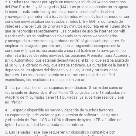
2. Pruebas realizadas por Apple en marzo y abril de 2024 con prototipos
ventana
del iPad Pro de 11 y 13 pulgadas (M4). Las pruebas consistieron en agotar
nueva)
la batería realizando las siguientes tareas: reproducción de vídeo
y navegación por internet a través de redes wifi o móviles (los modelos con
conexión móvil estaban conectados a redes LTE y 5G). El contenido de
vídeo era una película de 2 horas y 23 minutos adquirida en el iTunes Store
que se reprodujo repetidamente. Las pruebas de uso de internet por wifi
o redes móviles se realizaron empleando servidores web dedicados
y navegando por versiones guardadas de 20 páginas web populares. Se
emplearon los ajustes por omisión, con las siguientes excepciones: la
conexión wifi, que estaba asociada a una red (salvo en la navegación por
internet a través de redes móviles); las opciones Preguntar para Acceder y
Brillo Automático, que estaban desactivadas; el brillo, que estaba ajustado
al 50 %; y el cifrado WPA2, que estaba activado. La duración de la batería
depende de los ajustes del dispositivo, el uso, la red y otros muchos
factores. Las pruebas de batería se realizan con unidades de iPad
específicas; los resultados reales pueden variar.
3. Las pantallas tienen las esquinas redondeadas. Si se miden como un
rectángulo en diagonal, el iPad Pro de 13 pulgadas tiene 13 pulgadas y el
iPad Pro de 11 pulgadas tiene 11,1 pulgadas. La superficie real de visión
es inferior.
4. El espacio disponible es menor y depende de muchos factores.
La capacidad puede variar según la versión de software, los ajustes
y el modelo de iPad. 1 GB = 1.000 millones de bytes. 1 TB = 1 billón de
bytes. La capacidad formateada real es inferior.
5. Las llamadas FaceTime requieren un dispositivo compatible con