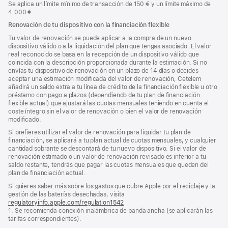
Se aplica un límite mínimo de transacción de 150 € y un límite máximo de
4.000 €.
Renovación de tu dispositivo con la financiación flexible
Tu valor de renovación se puede aplicar a la compra de un nuevo
dispositivo válido o a la liquidación del plan que tengas asociado. El valor
real reconocido se basa en la recepción de un dispositivo válido que
coincida con la descripción proporcionada durante la estimación. Si no
envías tu dispositivo de renovación en un plazo de 14 días o decides
aceptar una estimación modificada del valor de renovación, Cetelem
añadirá un saldo extra a tu línea de crédito de la financiación flexible u otro
préstamo con pago a plazos (dependiendo de tu plan de financiación
flexible actual) que ajustará las cuotas mensuales teniendo en cuenta el
coste íntegro sin el valor de renovación o bien el valor de renovación
modificado.
Si prefieres utilizar el valor de renovación para liquidar tu plan de
financiación, se aplicará a tu plan actual de cuotas mensuales, y cualquier
cantidad sobrante se descontará de tu nuevo dispositivo. Si el valor de
renovación estimado o un valor de renovación revisado es inferior a tu
saldo restante, tendrás que pagar las cuotas mensuales que queden del
plan de financiación actual.
Si quieres saber más sobre los gastos que cubre Apple por el reciclaje y la
gestión de las baterías desechadas, visita
regulatoryinfo.apple.com/regulation1542
(se
1. Se recomienda conexión inalámbrica de banda ancha (se aplicarán las
abre
tarifas correspondientes).
en
una