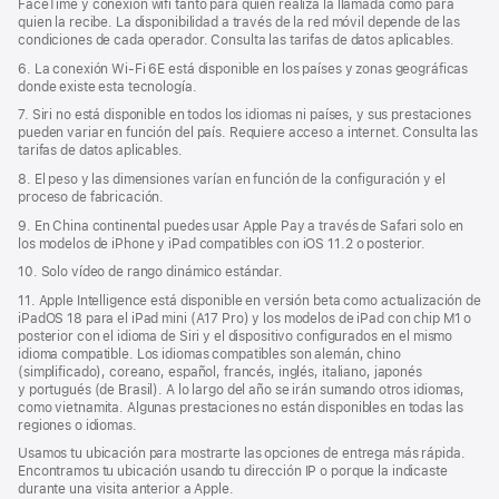
FaceTime y conexión wifi tanto para quien realiza la llamada como para
quien la recibe. La disponibilidad a través de la red móvil depende de las
condiciones de cada operador. Consulta las tarifas de datos aplicables.
6. La conexión Wi‑Fi 6E está disponible en los países y zonas geográficas
donde existe esta tecnología.
7. Siri no está disponible en todos los idiomas ni países, y sus prestaciones
pueden variar en función del país. Requiere acceso a internet. Consulta las
tarifas de datos aplicables.
8. El peso y las dimensiones varían en función de la configuración y el
proceso de fabricación.
9. En China continental puedes usar Apple Pay a través de Safari solo en
los modelos de iPhone y iPad compatibles con iOS 11.2 o posterior.
10. Solo vídeo de rango dinámico estándar.
11. Apple Intelligence está disponible en versión beta como actualización de
iPadOS 18 para el iPad mini (A17 Pro) y los modelos de iPad con chip M1 o
posterior con el idioma de Siri y el dispositivo configurados en el mismo
idioma compatible. Los idiomas compatibles son alemán, chino
(simplificado), coreano, español, francés, inglés, italiano, japonés
y portugués (de Brasil). A lo largo del año se irán sumando otros idiomas,
como vietnamita. Algunas prestaciones no están disponibles en todas las
regiones o idiomas.
Usamos tu ubicación para mostrarte las opciones de entrega más rápida.
Encontramos tu ubicación usando tu dirección IP o porque la indicaste
durante una visita anterior a Apple.