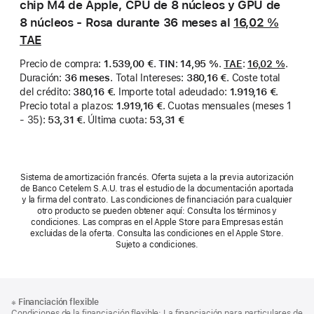
chip M4 de Apple, CPU de 8 núcleos y GPU de
8 núcleos - Rosa durante 36 meses al
16,02 %
TAE
Precio de compra
:
1.539,00 €
.
TIN
:
14,95 %
.
TAE
:
16,02 %
.
Duración
:
36 meses
.
Total Intereses
:
380,16 €
.
Coste total
del crédito
:
380,16 €
.
Importe total adeudado
:
1.919,16 €
.
Precio total a plazos
:
1.919,16 €
.
Cuotas mensuales (meses 1
- 35)
:
53,31 €
.
Última cuota
:
53,31 €
Sistema de amortización francés. Oferta sujeta a la previa autorización
de Banco Cetelem S.A.U. tras el estudio de la documentación aportada
y la firma del contrato. Las condiciones de financiación para cualquier
otro producto se pueden obtener aquí: Consulta los términos y
condiciones. Las compras en el Apple Store para Empresas están
excluidas de la oferta. Consulta las condiciones en el Apple Store.
Sujeto a condiciones.
Nota
Notas
※
Financiación flexible
al
a
Condiciones de la financiación flexible: La financiación para particulares de