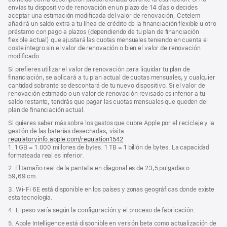
envías tu dispositivo de renovación en un plazo de 14 días o decides
aceptar una estimación modificada del valor de renovación, Cetelem
añadirá un saldo extra a tu línea de crédito de la financiación flexible u otro
préstamo con pago a plazos (dependiendo de tu plan de financiación
flexible actual) que ajustará las cuotas mensuales teniendo en cuenta el
coste íntegro sin el valor de renovación o bien el valor de renovación
modificado.
Si prefieres utilizar el valor de renovación para liquidar tu plan de
financiación, se aplicará a tu plan actual de cuotas mensuales, y cualquier
cantidad sobrante se descontará de tu nuevo dispositivo. Si el valor de
renovación estimado o un valor de renovación revisado es inferior a tu
saldo restante, tendrás que pagar las cuotas mensuales que queden del
plan de financiación actual.
Si quieres saber más sobre los gastos que cubre Apple por el reciclaje y la
gestión de las baterías desechadas, visita
regulatoryinfo.apple.com/regulation1542
(se
1. 1 GB = 1.000 millones de bytes. 1 TB = 1 billón de bytes. La capacidad
abre
formateada real es inferior.
en
una
2. El tamaño real de la pantalla en diagonal es de 23,5 pulgadas o
ventana
59,69 cm.
nueva)
3. Wi‑Fi 6E está disponible en los países y zonas geográficas donde existe
esta tecnología.
4. El peso varía según la configuración y el proceso de fabricación.
5. Apple Intelligence está disponible en versión beta como actualización de