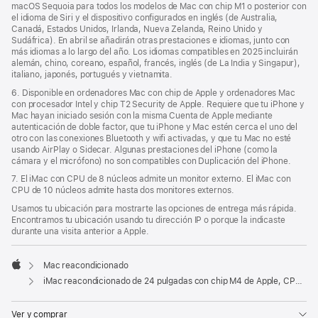
macOS Sequoia para todos los modelos de Mac con chip M1 o posterior con
el idioma de Siri y el dispositivo configurados en inglés (de Australia,
Canadá, Estados Unidos, Irlanda, Nueva Zelanda, Reino Unido y
Sudáfrica). En abril se añadirán otras prestaciones e idiomas, junto con
más idiomas a lo largo del año. Los idiomas compatibles en 2025 incluirán
alemán, chino, coreano, español, francés, inglés (de La India y Singapur),
italiano, japonés, portugués y vietnamita.
6. Disponible en ordenadores Mac con chip de Apple y ordenadores Mac
con procesador Intel y chip T2 Security de Apple. Requiere que tu iPhone y
Mac hayan iniciado sesión con la misma Cuenta de Apple mediante
autenticación de doble factor, que tu iPhone y Mac estén cerca el uno del
otro con las conexiones Bluetooth y wifi activadas, y que tu Mac no esté
usando AirPlay o Sidecar. Algunas prestaciones del iPhone (como la
cámara y el micrófono) no son compatibles con Duplicación del iPhone.
7. El iMac con CPU de 8 núcleos admite un monitor externo. El iMac con
CPU de 10 núcleos admite hasta dos monitores externos.
Usamos tu ubicación para mostrarte las opciones de entrega más rápida.
Encontramos tu ubicación usando tu dirección IP o porque la indicaste
durante una visita anterior a Apple.
Mac reacondicionado
Apple
iMac reacondicionado de 24 pulgadas con chip M4 de Apple, CPU de 8 núcleos y GPU de 8 núcleos - Rosa
Ver y comprar