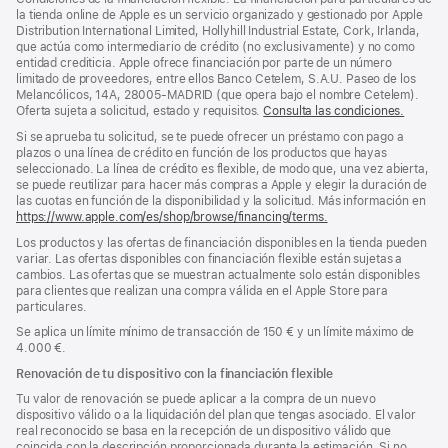
pie
pie
la tienda online de Apple es un servicio organizado y gestionado por Apple
Distribution International Limited, Hollyhill Industrial Estate, Cork, Irlanda,
de
que actúa como intermediario de crédito (no exclusivamente) y no como
página
entidad crediticia. Apple ofrece financiación por parte de un número
limitado de proveedores, entre ellos Banco Cetelem, S.A.U. Paseo de los
Melancólicos, 14A, 28005-MADRID (que opera bajo el nombre Cetelem).
Oferta sujeta a solicitud, estado y requisitos.
Consulta las condiciones.
Si se aprueba tu solicitud, se te puede ofrecer un préstamo con pago a
plazos o una línea de crédito en función de los productos que hayas
seleccionado. La línea de crédito es flexible, de modo que, una vez abierta,
se puede reutilizar para hacer más compras a Apple y elegir la duración de
las cuotas en función de la disponibilidad y la solicitud. Más información en
https://www.apple.com/es/shop/browse/financing/terms.
Los productos y las ofertas de financiación disponibles en la tienda pueden
variar. Las ofertas disponibles con financiación flexible están sujetas a
cambios. Las ofertas que se muestran actualmente solo están disponibles
para clientes que realizan una compra válida en el Apple Store para
particulares.
Se aplica un límite mínimo de transacción de 150 € y un límite máximo de
4.000 €.
Renovación de tu dispositivo con la financiación flexible
Tu valor de renovación se puede aplicar a la compra de un nuevo
dispositivo válido o a la liquidación del plan que tengas asociado. El valor
real reconocido se basa en la recepción de un dispositivo válido que
coincida con la descripción proporcionada durante la estimación. Si no