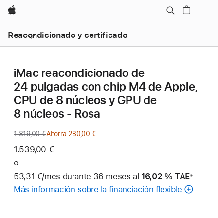
Apple
Reacondicionado y certificado
iMac reacondicionado de
24 pulgadas con chip M4 de Apple,
CPU de 8 núcleos y GPU de
8 núcleos - Rosa
1.819,00 €
Precio
Ahorra 280,00 €
anterior
1.539,00 €
o
53,31 €/mes durante 36 meses al
16,02 %
TAE
※
Nota
Más información sobre la financiación flexible
a
pie
de
página