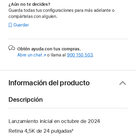
¿Aún no te decides?
Guarda todas tus configuraciones para más adelante o
compártelas con alguien.
Guardar
Obtén ayuda con tus compras.
Abre un chat
(Se
o llama al
900 150 503
.
abre
en
una
ventana
Información del producto
nueva)
Descripción
Lanzamiento inicial en octubre de 2024
Retina 4,5K de 24 pulgadas²