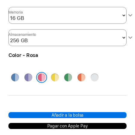
Memoria
Almacenamiento
Color - Rosa
Azul
Púrpura
Amarillo
Verde
Naranja
Plata
Rosa
Añadir a la bolsa
Pagar con Apple Pay