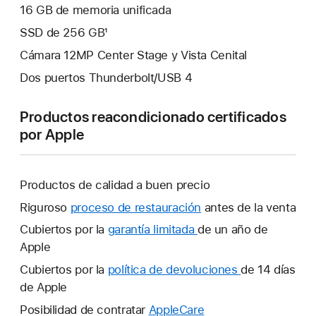
16 GB de memoria unificada
SSD de 256 GB¹
Cámara 12MP Center Stage y Vista Cenital
Dos puertos Thunderbolt/USB 4
Productos reacondicionado certificados
por Apple
Productos de calidad a buen precio
Riguroso
proceso de restauración
antes de la venta
Cubiertos por la
garantía limitada
Se
de un año de
Apple
abrirá
una
Cubiertos por la
política de devoluciones
Se
de 14 días
ventana
de Apple
abrirá
nueva.
una
Posibilidad de contratar
AppleCare
Se