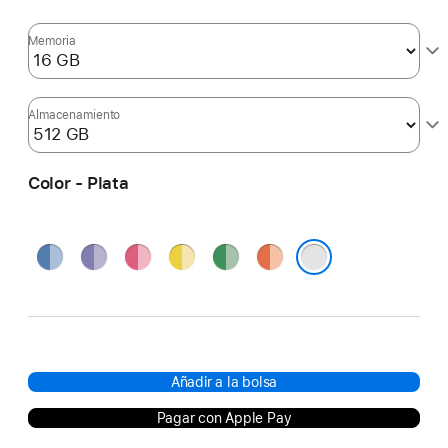
Memoria
Almacenamiento
Color - Plata
Azul
Púrpura
Rosa
Amarillo
Verde
Naranja
Plata
Añadir a la bolsa
Pagar con Apple Pay