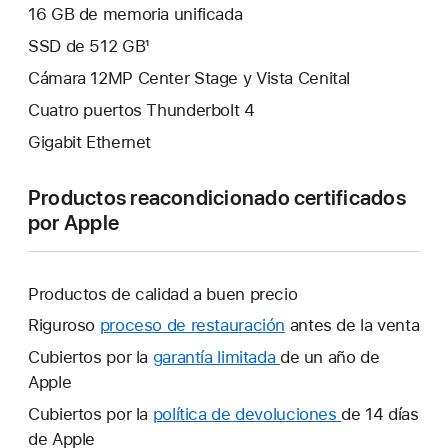
16 GB de memoria unificada
SSD de 512 GB¹
Cámara 12MP Center Stage y Vista Cenital
Cuatro puertos Thunderbolt 4
Gigabit Ethernet
Productos reacondicionado certificados
por Apple
Productos de calidad a buen precio
Riguroso
proceso de restauración
antes de la venta
Cubiertos por la
garantía limitada
Se
de un año de
Apple
abrirá
una
Cubiertos por la
política de devoluciones
Se
de 14 días
ventana
de Apple
abrirá