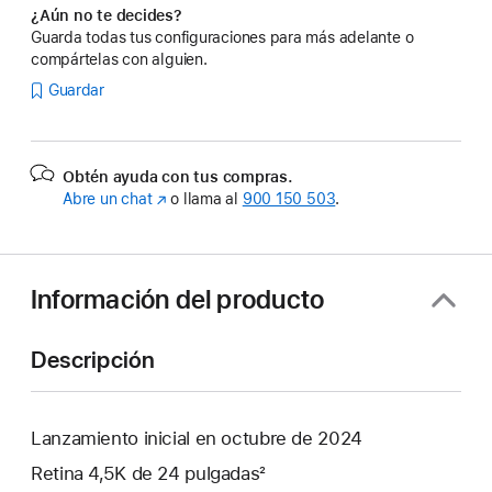
¿Aún no te decides?
Guarda todas tus configuraciones para más adelante o
compártelas con alguien.
Guardar
Obtén ayuda con tus compras.
Abre un chat
(Se
o llama al
900 150 503
.
abre
en
una
ventana
Información del producto
nueva)
Descripción
Lanzamiento inicial en octubre de 2024
Retina 4,5K de 24 pulgadas²