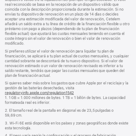
real reconocido se basa en la recepción de un dispositivo válido que
coincida con la descripción proporcionada durante la estimación. Si no
envías tu dispositivo de renovación en un plazo de 14 días o decides
aceptar una estimación modificada del valor de renovación, Cetelem
añadirá un saldo extra a tu línea de crédito de la financiación flexible u otro
préstamo con pago a plazos (dependiendo de tu plan de financiación
flexible actual) que ajustará las cuotas mensuales teniendo en cuenta el
coste íntegro sin el valor de renovación o bien el valor de renovación
modificado.
Si prefieres utilizar el valor de renovación para liquidar tu plan de
financiación, se aplicará a tu plan actual de cuotas mensuales, y cualquier
cantidad sobrante se descontará de tu nuevo dispositivo. Si el valor de
renovación estimado o un valor de renovación revisado es inferior a tu
saldo restante, tendrás que pagar las cuotas mensuales que queden del
plan de financiación actual.
Si quieres saber más sobre los gastos que cubre Apple por el reciclaje y la
gestión de las baterías desechadas, visita
regulatoryinfo.apple.com/regulation1542
(se
1. 1 GB = 1.000 millones de bytes. 1 TB = 1 billón de bytes. La capacidad
abre
formateada real es inferior.
en
una
2. El tamaño real de la pantalla en diagonal es de 23,5 pulgadas o
ventana
59,69 cm.
nueva)
3. Wi‑Fi 6E está disponible en los países y zonas geográficas donde existe
esta tecnología.
4. El peso varía según la configuración y el proceso de fabricación.