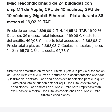
iMac reacondicionado de 24 pulgadas con
chip M4 de Apple, CPU de 10 núcleos, GPU de
10 núcleos y Gigabit Ethernet - Plata durante 36
meses al
16,02 %
TAE
Precio de compra
:
1.899,00 €
.
TIN
:
14,95 %
.
TAE
:
16,02 %
.
Duración
:
36 meses
.
Total Intereses
:
469,08 €
.
Coste total
del crédito
:
469,08 €
.
Importe total adeudado
:
2.368,08 €
.
Precio total a plazos
:
2.368,08 €
.
Cuotas mensuales (meses
1 - 35)
:
65,78 €
.
Última cuota
:
65,78 €
Sistema de amortización francés. Oferta sujeta a la previa autorización
de Banco Cetelem S.A.U. tras el estudio de la documentación aportada
y la firma del contrato. Las condiciones de financiación para cualquier
otro producto se pueden obtener aquí: Consulta los términos y
condiciones. Las compras en el Apple Store para Empresas están
excluidas de la oferta. Consulta las condiciones en el Apple Store.
Sujeto a condiciones.