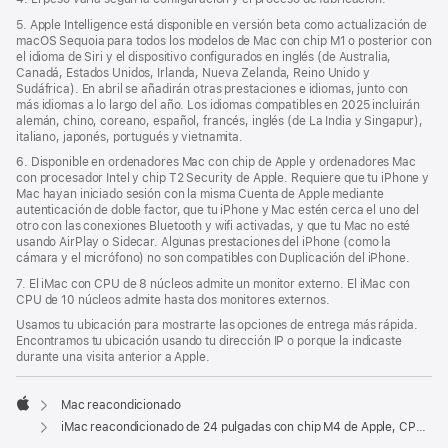
5. Apple Intelligence está disponible en versión beta como actualización de
macOS Sequoia para todos los modelos de Mac con chip M1 o posterior con
el idioma de Siri y el dispositivo configurados en inglés (de Australia,
Canadá, Estados Unidos, Irlanda, Nueva Zelanda, Reino Unido y
Sudáfrica). En abril se añadirán otras prestaciones e idiomas, junto con
más idiomas a lo largo del año. Los idiomas compatibles en 2025 incluirán
alemán, chino, coreano, español, francés, inglés (de La India y Singapur),
italiano, japonés, portugués y vietnamita.
6. Disponible en ordenadores Mac con chip de Apple y ordenadores Mac
con procesador Intel y chip T2 Security de Apple. Requiere que tu iPhone y
Mac hayan iniciado sesión con la misma Cuenta de Apple mediante
autenticación de doble factor, que tu iPhone y Mac estén cerca el uno del
otro con las conexiones Bluetooth y wifi activadas, y que tu Mac no esté
usando AirPlay o Sidecar. Algunas prestaciones del iPhone (como la
cámara y el micrófono) no son compatibles con Duplicación del iPhone.
7. El iMac con CPU de 8 núcleos admite un monitor externo. El iMac con
CPU de 10 núcleos admite hasta dos monitores externos.
Usamos tu ubicación para mostrarte las opciones de entrega más rápida.
Encontramos tu ubicación usando tu dirección IP o porque la indicaste
durante una visita anterior a Apple.
Mac reacondicionado
Apple
iMac reacondicionado de 24 pulgadas con chip M4 de Apple, CPU de 10 núcleos, GPU de 10 núcleos y Gigabit Ethernet - Plata