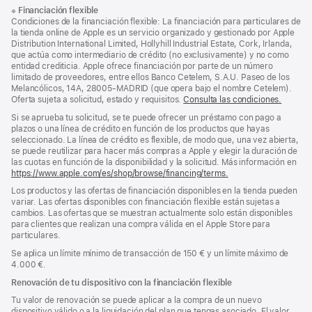
Nota
Notas
※
Financiación flexible
al
a
Condiciones de la financiación flexible: La financiación para particulares de
pie
pie
la tienda online de Apple es un servicio organizado y gestionado por Apple
Distribution International Limited, Hollyhill Industrial Estate, Cork, Irlanda,
de
que actúa como intermediario de crédito (no exclusivamente) y no como
página
entidad crediticia. Apple ofrece financiación por parte de un número
limitado de proveedores, entre ellos Banco Cetelem, S.A.U. Paseo de los
Melancólicos, 14A, 28005-MADRID (que opera bajo el nombre Cetelem).
Oferta sujeta a solicitud, estado y requisitos.
Consulta las condiciones.
Si se aprueba tu solicitud, se te puede ofrecer un préstamo con pago a
plazos o una línea de crédito en función de los productos que hayas
seleccionado. La línea de crédito es flexible, de modo que, una vez abierta,
se puede reutilizar para hacer más compras a Apple y elegir la duración de
las cuotas en función de la disponibilidad y la solicitud. Más información en
https://www.apple.com/es/shop/browse/financing/terms.
Los productos y las ofertas de financiación disponibles en la tienda pueden
variar. Las ofertas disponibles con financiación flexible están sujetas a
cambios. Las ofertas que se muestran actualmente solo están disponibles
para clientes que realizan una compra válida en el Apple Store para
particulares.
Se aplica un límite mínimo de transacción de 150 € y un límite máximo de
4.000 €.
Renovación de tu dispositivo con la financiación flexible
Tu valor de renovación se puede aplicar a la compra de un nuevo
dispositivo válido o a la liquidación del plan que tengas asociado. El valor