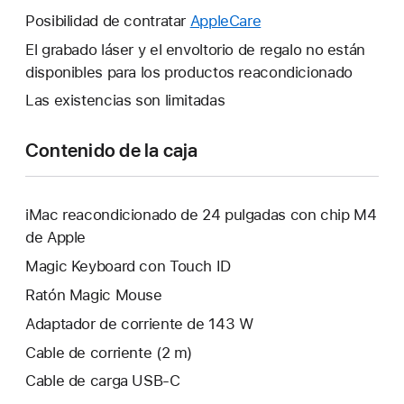
nueva.
una
Posibilidad de contratar
AppleCare
Se
ventana
abrirá
El grabado láser y el envoltorio de regalo no están
nueva.
una
disponibles para los productos reacondicionado
ventana
Las existencias son limitadas
nueva.
Contenido de la caja
iMac reacondicionado de 24 pulgadas con chip M4
de Apple
Magic Keyboard con Touch ID
Ratón Magic Mouse
Adaptador de corriente de 143 W
Cable de corriente (2 m)
Cable de carga USB‑C