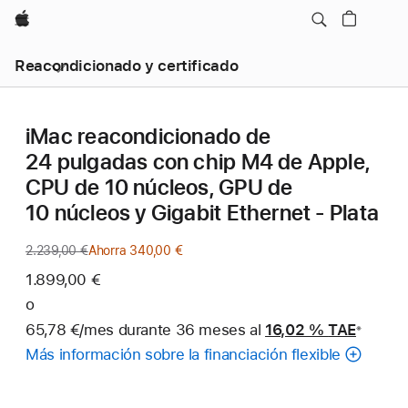
Apple
Reacondicionado y certificado
iMac reacondicionado de
24 pulgadas con chip M4 de Apple,
CPU de 10 núcleos, GPU de
10 núcleos y Gigabit Ethernet - Plata
2.239,00 €
Precio
Ahorra 340,00 €
anterior
1.899,00 €
o
65,78 €/mes durante 36 meses al
16,02 %
TAE
※
Nota
Más información sobre la financiación flexible
a
pie
de
página