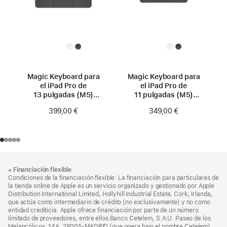
Magic Keyboard para
Magic Keyboard para
el iPad Pro de
el iPad Pro de
13 pulgadas (M5)
11 pulgadas (M5)
- Español - Negro
- Español - Negro
399,00 €
349,00 €
Nota
Notas
※
Financiación flexible
al
a
Condiciones de la financiación flexible: La financiación para particulares de
pie
pie
la tienda online de Apple es un servicio organizado y gestionado por Apple
Distribution International Limited, Hollyhill Industrial Estate, Cork, Irlanda,
de
que actúa como intermediario de crédito (no exclusivamente) y no como
página
entidad crediticia. Apple ofrece financiación por parte de un número
limitado de proveedores, entre ellos Banco Cetelem, S.A.U. Paseo de los
Melancólicos, 14A, 28005-MADRID (que opera bajo el nombre Cetelem).