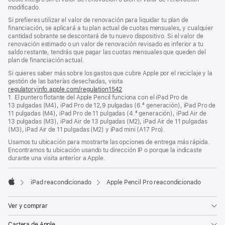
modificado.
Si prefieres utilizar el valor de renovación para liquidar tu plan de
financiación, se aplicará a tu plan actual de cuotas mensuales, y cualquier
cantidad sobrante se descontará de tu nuevo dispositivo. Si el valor de
renovación estimado o un valor de renovación revisado es inferior a tu
saldo restante, tendrás que pagar las cuotas mensuales que queden del
plan de financiación actual.
Si quieres saber más sobre los gastos que cubre Apple por el reciclaje y la
gestión de las baterías desechadas, visita
regulatoryinfo.apple.com/regulation1542
(se
1. El puntero flotante del Apple Pencil funciona con el iPad Pro de
abre
13 pulgadas (M4), iPad Pro de 12,9 pulgadas (6.ª generación), iPad Pro de
en
11 pulgadas (M4), iPad Pro de 11 pulgadas (4.ª generación), iPad Air de
una
13 pulgadas (M3), iPad Air de 13 pulgadas (M2), iPad Air de 11 pulgadas
ventana
(M3), iPad Air de 11 pulgadas (M2) y iPad mini (A17 Pro).
nueva)
Usamos tu ubicación para mostrarte las opciones de entrega más rápida.
Encontramos tu ubicación usando tu dirección IP o porque la indicaste
durante una visita anterior a Apple.
iPad reacondicionado
Apple Pencil Pro reacondicionado
Apple
Ver y comprar
Cartera de Apple