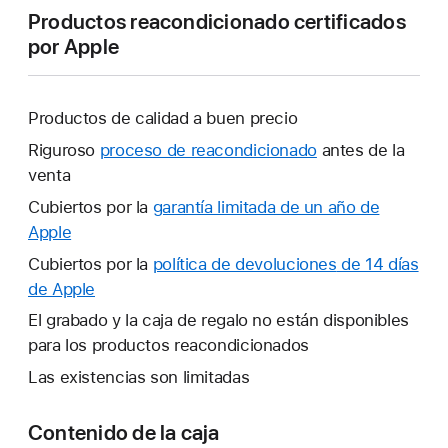
Productos reacondicionado certificados
por Apple
Productos de calidad a buen precio
Riguroso
proceso de reacondicionado
antes de la
venta
Cubiertos por la
garantía limitada de un año de
Apple
Se
abrirá
Cubiertos por la
política de devoluciones
Se
de 14 días
una
de Apple
abrirá
ventana
una
El grabado y la caja de regalo no están disponibles
nueva.
ventana
para los productos reacondicionados
nueva.
Las existencias son limitadas
Contenido de la caja