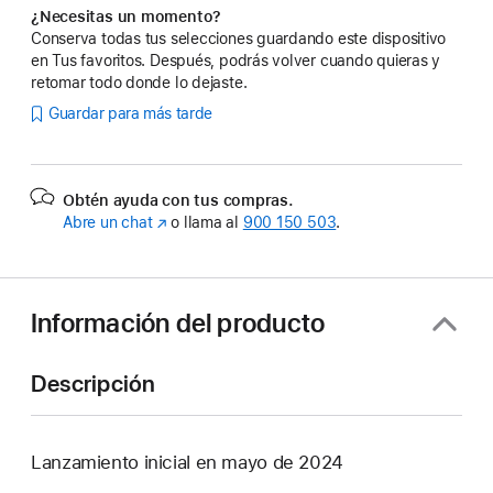
¿Necesitas un momento?
Conserva todas tus selecciones guardando este dispositivo
en Tus favoritos. Después, podrás volver cuando quieras y
retomar todo donde lo dejaste.
Guardar para más tarde
Obtén ayuda con tus compras.
Abre un chat
(Se
o llama al
900 150 503
.
abre
en
una
ventana
Información del producto
nueva)
Descripción
Lanzamiento inicial en mayo de 2024