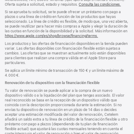
Oferta sujeta a solicitud, estado y requisitos.
Consulta las condiciones.
Si se aprueba tu solicitud, se te puede ofrecer un préstamo con pago a
plazos o una línea de crédito en función de los productos que hayas
seleccionado. La línea de crédito es flexible, de modo que, una vez abierta,
se puede reutilizar para hacer más compras a Apple y elegir la duración de
las cuotas en función de la disponibilidad y la solicitud. Más información en
https://www.apple.com/es/shop/browse/financing/terms.
Los productos y las ofertas de financiación disponibles en la tienda pueden
variar. Las ofertas disponibles con financiación flexible están sujetas a
cambios. Las ofertas que se muestran actualmente solo están disponibles
para clientes que realizan una compra válida en el Apple Store para
particulares.
Se aplica un límite mínimo de transacción de 150 € y un límite máximo de
4.000 €.
Renovación de tu dispositivo con la financiación flexible
Tu valor de renovación se puede aplicar a la compra de un nuevo
dispositivo válido o a la liquidación del plan que tengas asociado. El valor
real reconocido se basa en la recepción de un dispositivo válido que
coincida con la descripción proporcionada durante la estimación. Si no
envías tu dispositivo de renovación en un plazo de 14 días o decides
aceptar una estimación modificada del valor de renovación, Cetelem
añadirá un saldo extra a tu línea de crédito de la financiación flexible u otro
préstamo con pago a plazos (dependiendo de tu plan de financiación
flexible actual) que ajustará las cuotas mensuales teniendo en cuenta el
coste íntegro sin el valor de renovación o bien el valor de renovación