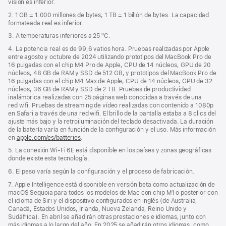
visión es inferior.
ventana
nueva)
2. 1 GB = 1.000 millones de bytes; 1 TB = 1 billón de bytes. La capacidad
formateada real es inferior.
3. A temperaturas inferiores a 25 ºC.
4. La potencia real es de 99,6 vatios hora. Pruebas realizadas por Apple
entre agosto y octubre de 2024 utilizando prototipos del MacBook Pro de
16 pulgadas con el chip M4 Pro de Apple, CPU de 14 núcleos, GPU de 20
núcleos, 48 GB de RAM y SSD de 512 GB, y prototipos del MacBook Pro de
16 pulgadas con el chip M4 Max de Apple, CPU de 14 núcleos, GPU de 32
núcleos, 36 GB de RAM y SSD de 2 TB. Pruebas de productividad
inalámbrica realizadas con 25 páginas web conocidas a través de una
red wifi. Pruebas de streaming de vídeo realizadas con contenido a 1080p
en Safari a través de una red wifi. El brillo de la pantalla estaba a 8 clics del
ajuste más bajo y la retroiluminación del teclado desactivada. La duración
de la batería varía en función de la configuración y el uso. Más información
en
apple.com/es/batteries
.
5. La conexión Wi‑Fi 6E está disponible en los países y zonas geográficas
donde existe esta tecnología.
6. El peso varía según la configuración y el proceso de fabricación.
7. Apple Intelligence está disponible en versión beta como actualización de
macOS Sequoia para todos los modelos de Mac con chip M1 o posterior con
el idioma de Siri y el dispositivo configurados en inglés (de Australia,
Canadá, Estados Unidos, Irlanda, Nueva Zelanda, Reino Unido y
Sudáfrica). En abril se añadirán otras prestaciones e idiomas, junto con
más idiomas a lo largo del año. En 2025 se añadirán otros idiomas, como