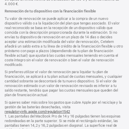
4.000 €.
Renovación de tu dispositivo con la financiación flexible
Tu valor de renovación se puede aplicar a la compra de un nuevo
dispositivo válido o a la liquidación del plan que tengas asociado. El valor
real reconocido se basa en la recepción de un dispositivo válido que
coincida con la descripción proporcionada durante la estimación. Si no
envías tu dispositivo de renovación en un plazo de 14 días o decides
aceptar una estimación modificada del valor de renovación, Cetelem
añadirá un saldo extra a tu línea de crédito de la financiación flexible u otro
préstamo con pago a plazos (dependiendo de tu plan de financiación
flexible actual) que ajustará las cuotas mensuales teniendo en cuenta el
coste íntegro sin el valor de renovación o bien el valor de renovación
modificado.
Si prefieres utilizar el valor de renovación para liquidar tu plan de
financiación, se aplicará a tu plan actual de cuotas mensuales, y cualquier
cantidad sobrante se descontará de tu nuevo dispositivo. Si el valor de
renovación estimado o un valor de renovación revisado es inferior a tu
saldo restante, tendrás que pagar las cuotas mensuales que queden del
plan de financiación actual.
Si quieres saber más sobre los gastos que cubre Apple por el reciclaje y la
gestión de las baterías desechadas, visita
regulatoryinfo.apple.com/regulation1542
(se
1. Las pantallas del MacBook Pro de 14 y 16 pulgadas tienen las esquinas
abre
redondeadas en la parte superior. Si se mide el rectángulo estándar, las
en
pantallas tienen 14,2 y 16,2 pulgadas en diagonal. La superficie real de
una