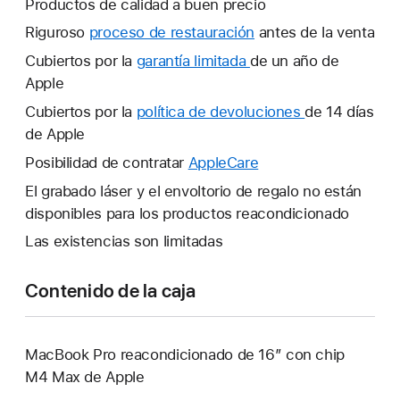
Productos de calidad a buen precio
Riguroso
proceso de restauración
antes de la venta
Cubiertos por la
garantía limitada
Se
de un año de
Apple
abrirá
una
Cubiertos por la
política de devoluciones
Se
de 14 días
ventana
de Apple
abrirá
nueva.
una
Posibilidad de contratar
AppleCare
Se
ventana
abrirá
El grabado láser y el envoltorio de regalo no están
nueva.
una
disponibles para los productos reacondicionado
ventana
Las existencias son limitadas
nueva.
Contenido de la caja
MacBook Pro reacondicionado de 16″ con chip
M4 Max de Apple