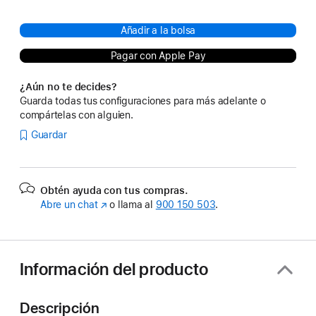
Añadir a la bolsa
Pagar con Apple Pay
¿Aún no te decides?
Guarda todas tus configuraciones para más adelante o
compártelas con alguien.
Guardar
Obtén ayuda con tus compras.
Abre un chat
(Se
o llama al
900 150 503
.
abre
en
una
ventana
Información del producto
nueva)
Descripción