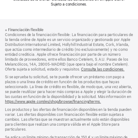
Sujeto a condiciones.
Nota
Notas
※
Financiación flexible
al
a
Condiciones de la financiación flexible: La financiación para particulares de
pie
pie
la tienda online de Apple es un servicio organizado y gestionado por Apple
Distribution International Limited, Hollyhill Industrial Estate, Cork, Irlanda,
de
que actúa como intermediario de crédito (no exclusivamente) y no como
página
entidad crediticia. Apple ofrece financiación por parte de un número
limitado de proveedores, entre ellos Banco Cetelem, S.A.U. Paseo de los
Melancólicos, 14A, 28005-MADRID (que opera bajo el nombre Cetelem).
Oferta sujeta a solicitud, estado y requisitos.
Consulta las condiciones.
Si se aprueba tu solicitud, se te puede ofrecer un préstamo con pago a
plazos o una línea de crédito en función de los productos que hayas
seleccionado. La línea de crédito es flexible, de modo que, una vez abierta,
se puede reutilizar para hacer más compras a Apple y elegir la duración de
las cuotas en función de la disponibilidad y la solicitud. Más información en
https://www.apple.com/es/shop/browse/financing/terms.
Los productos y las ofertas de financiación disponibles en la tienda pueden
variar. Las ofertas disponibles con financiación flexible están sujetas a
cambios. Las ofertas que se muestran actualmente solo están disponibles
para clientes que realizan una compra válida en el Apple Store para
particulares.
Se aplica un límite mínimo de transacción de 150 € y un límite máximo de