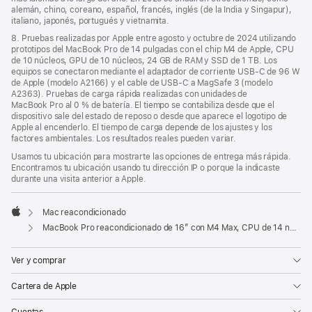
alemán, chino, coreano, español, francés, inglés (de la India y Singapur),
italiano, japonés, portugués y vietnamita.
8. Pruebas realizadas por Apple entre agosto y octubre de 2024 utilizando
prototipos del MacBook Pro de 14 pulgadas con el chip M4 de Apple, CPU
de 10 núcleos, GPU de 10 núcleos, 24 GB de RAM y SSD de 1 TB. Los
equipos se conectaron mediante el adaptador de corriente USB‑C de 96 W
de Apple (modelo A2166) y el cable de USB‑C a MagSafe 3 (modelo
A2363). Pruebas de carga rápida realizadas con unidades de
MacBook Pro al 0 % de batería. El tiempo se contabiliza desde que el
dispositivo sale del estado de reposo o desde que aparece el logotipo de
Apple al encenderlo. El tiempo de carga depende de los ajustes y los
factores ambientales. Los resultados reales pueden variar.
Usamos tu ubicación para mostrarte las opciones de entrega más rápida.
Encontramos tu ubicación usando tu dirección IP o porque la indicaste
durante una visita anterior a Apple.
Mac reacondicionado
Apple
MacBook Pro reacondicionado de 16″ con M4 Max, CPU de 14 núcleos y GPU de 32 núcleos - Plata
Ver y comprar
Cartera de Apple
Cuentas