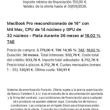
Importe mínimo de financiación 150,00 €.
Validez de la oferta hasta el 30/09/2026.
MacBook Pro reacondicionado de 16″ con
M4 Max, CPU de 14 núcleos y GPU de
32 núcleos - Plata durante 36 meses al
16,02 %
TAE
Precio de compra
:
3.779,00 €
.
TIN
:
14,95 %
.
TAE
:
16,02 %
.
Duración
:
36 meses
.
Total Intereses
:
933,76 €
.
Coste total
del crédito
:
933,76 €
.
Importe total adeudado
:
4.712,76 €
.
Precio total a plazos
:
4.712,76 €
.
Cuotas mensuales (meses
1 - 35)
:
130,91 €
.
Última cuota
:
130,91 €
Sistema de amortización francés. Oferta sujeta a la previa autorización
de Banco Cetelem S.A.U. tras el estudio de la documentación aportada
y la firma del contrato. Las condiciones de financiación para cualquier
otro producto se pueden obtener aquí: Consulta los términos y
condiciones. Las compras en el Apple Store para Empresas están
excluidas de la oferta. Consulta las condiciones en el Apple Store.