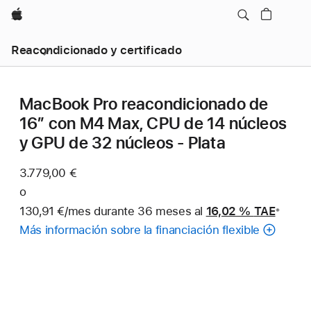
Apple
Reacondicionado y certificado
MacBook Pro reacondicionado de
16″ con M4 Max, CPU de 14 núcleos
y GPU de 32 núcleos - Plata
3.779,00 €
o
130,91 €/mes durante 36 meses al
16,02 %
TAE
※
Nota
Más información sobre la financiación flexible
a
pie
de
página