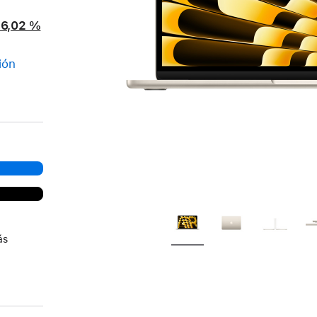
16,02 %
ión
ás