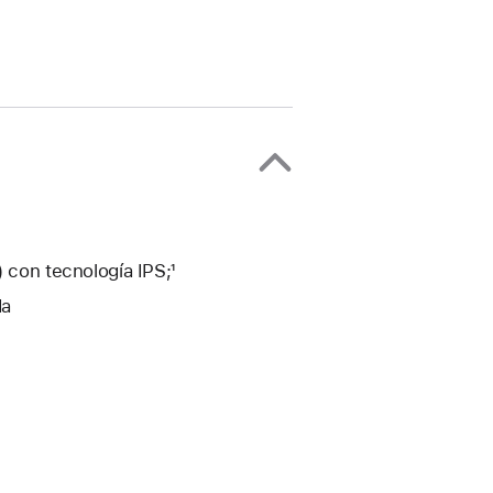
) con tecnología IPS;¹
da