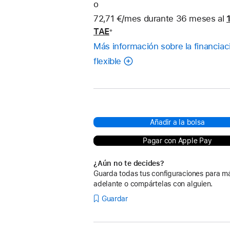
o
72,71 €/mes durante 36 meses al
TAE
※
Nota
Más información sobre la financiac
a
pie
flexible
de
página
Añadir a la bolsa
Pagar con Apple Pay
¿Aún no te decides?
Guarda todas tus configuraciones para m
adelante o compártelas con alguien.
Guardar