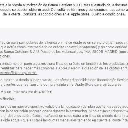
eta a la previa autorización de Banco Cetelem S.A.U. tras el estudio de la documen
producto se pueden obtener aquí: Consulta los términos y condiciones. Las compra
de la oferta. Consulta las condiciones en el Apple Store. Sujeto a condiciones.
ciación para particulares de la tienda online de Apple es un servicio organizado y 
nda, que actúa como intermediario de crédito (no exclusivamente) y no como entidad 
los Banco Cetelem, S.A.U. Paseo de los Melancólicos, 14A, 28005-MADRID (que o
ciones.
un préstamo con pago a plazos o una línea de crédito en función de los productos 
reutilizar para hacer más compras a Apple y elegir la duración de las cuotas en fun
browse/financing/terms.
nibles en la tienda pueden variar. Las ofertas disponibles con financiación flexibl
a clientes que realizan una compra válida en el Apple Store para particulares.
0 € y un límite máximo de 4.000 €.
n flexible
pra de un nuevo dispositivo válido o a la liquidación del plan que tengas asociado
con la descripción proporcionada durante la estimación. Si no envías tu dispositi
lor de renovación, Cetelem añadirá un saldo extra a tu línea de crédito de la fin
lexible actual) que ajustará las cuotas mensuales teniendo en cuenta el coste ínteg