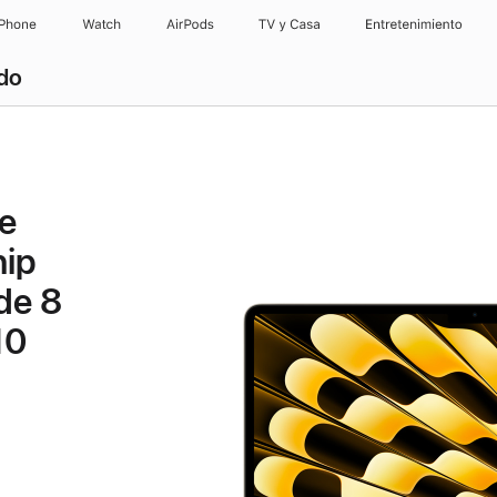
iPhone
Watch
AirPods
TV y Casa
Entretenimiento
ado
e
hip
de 8
10