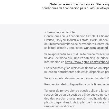
Sistema de amortización francés. Oferta suj
condiciones de financiación para cualquier otro 
Nota
Notas
※
Financiación flexible
al
a
Condiciones de la financiación flexible: La finan
pie
pie
Limited, Hollyhill Industrial Estate, Cork, Irla
de un número limitado de proveedores, entre el
de
solicitud, estado y requisitos.
Consulta las condi
página
Si se aprueba tu solicitud, se te puede ofrecer 
flexible, de modo que, una vez abierta, se puede 
información en
https://www.apple.com/es/shop/
Los productos y las ofertas de financiación dispo
muestran actualmente solo están disponibles par
Se aplica un límite mínimo de transacción de 15
Renovación de tu dispositivo con la financiació
Tu valor de renovación se puede aplicar a la com
recepción de un dispositivo válido que coincida 
decides aceptar una estimación modificada del va
plazos (dependiendo de tu plan de financiación f
renovación modificado.