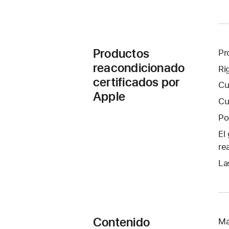
Productos
Pr
reacondicionado
Ri
certificados por
Cu
Apple
Cu
Po
El
re
La
Contenido
Ma