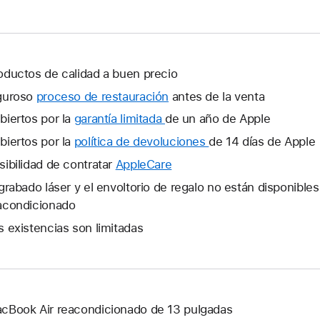
oductos de calidad a buen precio
guroso
proceso de restauración
antes de la venta
biertos por la
garantía limitada
Se
de un año de Apple
abrirá
biertos por la
política de devoluciones
Se
de 14 días de Apple
una
abrirá
sibilidad de contratar
AppleCare
Se
ventana
una
abrirá
 grabado láser y el envoltorio de regalo no están disponible
nueva.
ventana
una
acondicionado
nueva.
ventana
s existencias son limitadas
nueva.
cBook Air reacondicionado de 13 pulgadas