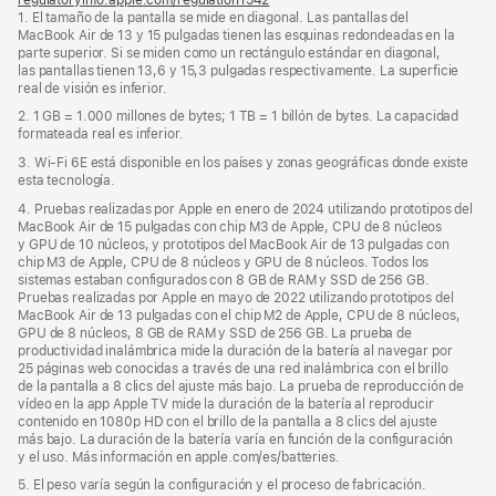
1. El tamaño de la pantalla se mide en diagonal. Las pantallas del
abre
MacBook Air de 13 y 15 pulgadas tienen las esquinas redondeadas en la
en
parte superior. Si se miden como un rectángulo estándar en diagonal,
una
las pantallas tienen 13,6 y 15,3 pulgadas respectivamente. La superficie
ventana
real de visión es inferior.
nueva)
2. 1 GB = 1.000 millones de bytes; 1 TB = 1 billón de bytes. La capacidad
formateada real es inferior.
3. Wi‑Fi 6E está disponible en los países y zonas geográficas donde existe
esta tecnología.
4. Pruebas realizadas por Apple en enero de 2024 utilizando prototipos del
MacBook Air de 15 pulgadas con chip M3 de Apple, CPU de 8 núcleos
y GPU de 10 núcleos, y prototipos del MacBook Air de 13 pulgadas con
chip M3 de Apple, CPU de 8 núcleos y GPU de 8 núcleos. Todos los
sistemas estaban configurados con 8 GB de RAM y SSD de 256 GB.
Pruebas realizadas por Apple en mayo de 2022 utilizando prototipos del
MacBook Air de 13 pulgadas con el chip M2 de Apple, CPU de 8 núcleos,
GPU de 8 núcleos, 8 GB de RAM y SSD de 256 GB. La prueba de
productividad inalámbrica mide la duración de la batería al navegar por
25 páginas web conocidas a través de una red inalámbrica con el brillo
de la pantalla a 8 clics del ajuste más bajo. La prueba de reproducción de
vídeo en la app Apple TV mide la duración de la batería al reproducir
contenido en 1080p HD con el brillo de la pantalla a 8 clics del ajuste
más bajo. La duración de la batería varía en función de la configuración
y el uso. Más información en apple.com/es/batteries.
5. El peso varía según la configuración y el proceso de fabricación.