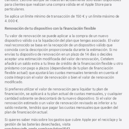
para clientes que realizan una compra válida en el Apple Store para
particulares.
Se aplica un límite mínimo de transacción de 150 € y un límite máximo de
4.000 €.
Renovación de tu dispositivo con la financiación flexible
Tu valor de renovación se puede aplicar a la compra de un nuevo
dispositivo válido o a la liquidación del plan que tengas asociado. El valor
real reconocido se basa en la recepción de un dispositivo válido que
coincida con la descripción proporcionada durante la estimación. Si no
envías tu dispositivo de renovación en un plazo de 14 días o decides
aceptar una estimación modificada del valor de renovación, Cetelem
añadirá un saldo extra a tu línea de crédito de la financiación flexible u otro
préstamo con pago a plazos (dependiendo de tu plan de financiación
flexible actual) que ajustará las cuotas mensuales teniendo en cuenta el
coste íntegro sin el valor de renovación o bien el valor de renovación
modificado.
Si prefieres utilizar el valor de renovación para liquidar tu plan de
financiación, se aplicará a tu plan actual de cuotas mensuales, y cualquier
cantidad sobrante se descontará de tu nuevo dispositivo. Si el valor de
renovación estimado o un valor de renovación revisado es inferior a tu
saldo restante, tendrás que pagar las cuotas mensuales que queden del
plan de financiación actual.
Si quieres saber más sobre los gastos que cubre Apple por el reciclaje y la
gestión de las baterías desechadas, visita
regulatoryinfo.apple.com/regulation1542
(se