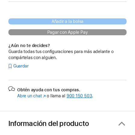
Añadir a la bolsa
Pagar con Apple Pay
¿Aún no te decides?
Guarda todas tus configuraciones para más adelante o
compártelas con alguien.
Guardar
Obtén ayuda con tus compras.
Abre un chat
(Se
o llama al
900 150 503
.
abre
en
una
ventana
Información del producto
nueva)