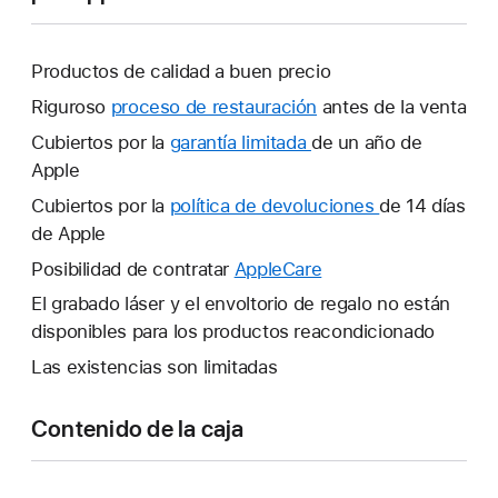
Productos de calidad a buen precio
Riguroso
proceso de restauración
antes de la venta
Cubiertos por la
garantía limitada
Se
de un año de
Apple
abrirá
una
Cubiertos por la
política de devoluciones
Se
de 14 días
ventana
de Apple
abrirá
nueva.
una
Posibilidad de contratar
AppleCare
Se
ventana
abrirá
El grabado láser y el envoltorio de regalo no están
nueva.
una
disponibles para los productos reacondicionado
ventana
Las existencias son limitadas
nueva.
Contenido de la caja