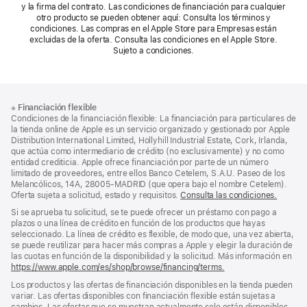
y la firma del contrato. Las condiciones de financiación para cualquier
otro producto se pueden obtener aquí: Consulta los términos y
condiciones. Las compras en el Apple Store para Empresas están
excluidas de la oferta. Consulta las condiciones en el Apple Store.
Sujeto a condiciones.
Nota
Notas
※
Financiación flexible
al
a
Condiciones de la financiación flexible: La financiación para particulares de
pie
pie
la tienda online de Apple es un servicio organizado y gestionado por Apple
Distribution International Limited, Hollyhill Industrial Estate, Cork, Irlanda,
de
que actúa como intermediario de crédito (no exclusivamente) y no como
página
entidad crediticia. Apple ofrece financiación por parte de un número
limitado de proveedores, entre ellos Banco Cetelem, S.A.U. Paseo de los
Melancólicos, 14A, 28005-MADRID (que opera bajo el nombre Cetelem).
Oferta sujeta a solicitud, estado y requisitos.
Consulta las condiciones.
Si se aprueba tu solicitud, se te puede ofrecer un préstamo con pago a
plazos o una línea de crédito en función de los productos que hayas
seleccionado. La línea de crédito es flexible, de modo que, una vez abierta,
se puede reutilizar para hacer más compras a Apple y elegir la duración de
las cuotas en función de la disponibilidad y la solicitud. Más información en
https://www.apple.com/es/shop/browse/financing/terms.
Los productos y las ofertas de financiación disponibles en la tienda pueden
variar. Las ofertas disponibles con financiación flexible están sujetas a
cambios. Las ofertas que se muestran actualmente solo están disponibles