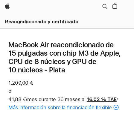
Apple
Reacondicionado y certificado
MacBook Air reacondicionado de
15 pulgadas con chip M3 de Apple,
CPU de 8 núcleos y GPU de
10 núcleos - Plata
1.209,00 €
o
41,88 €/mes durante 36 meses al
16,02 %
TAE
※
Nota
Más información sobre la financiación flexible
a
pie
de
página