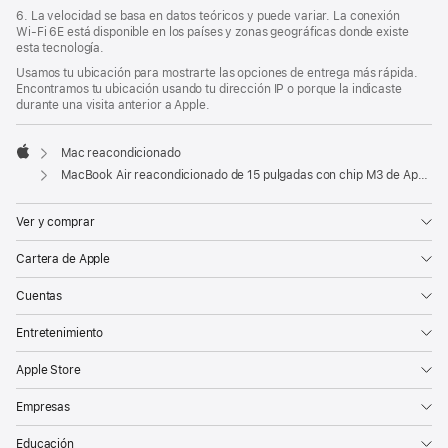
6. La velocidad se basa en datos teóricos y puede variar. La conexión
Wi‑Fi 6E está disponible en los países y zonas geográficas donde existe
esta tecnología.
Usamos tu ubicación para mostrarte las opciones de entrega más rápida.
Encontramos tu ubicación usando tu dirección IP o porque la indicaste
durante una visita anterior a Apple.
Mac reacondicionado
Apple
MacBook Air reacondicionado de 15 pulgadas con chip M3 de Apple, CPU de 8 núcleos y GPU de 10 núcleos - Plata
Ver y comprar
Cartera de Apple
Cuentas
Entretenimiento
Apple Store
Empresas
Educación