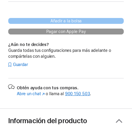
Añadir a la bolsa
Pagar con Apple Pay
¿Aún no te decides?
Guarda todas tus configuraciones para más adelante o
compártelas con alguien.
Guardar
Obtén ayuda con tus compras.
Abre un chat
(Se
o llama al
900 150 503
.
abre
en
una
ventana
Información del producto
nueva)