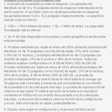
1. El tamaño de la pantalla se mide en diagonal. Las pantallas del
abre
MacBook Air de 13 y 15 pulgadas tienen las esquinas redondeadas en la
en
parte superior. Si se miden como un rectángulo estándar en diagonal,
una
las pantallas tienen 13,6 y 15,3 pulgadas respectivamente. La superficie
ventana
real de visión es inferior.
nueva)
2. 1 GB = 1.000 millones de bytes; 1 TB = 1 billón de bytes. La capacidad
formateada real es inferior.
3. Wi‑Fi 6E está disponible en los países y zonas geográficas donde existe
esta tecnología.
4. Pruebas realizadas por Apple en enero de 2024 utilizando prototipos del
MacBook Air de 15 pulgadas con chip M3 de Apple, CPU de 8 núcleos
y GPU de 10 núcleos, y prototipos del MacBook Air de 13 pulgadas con
chip M3 de Apple, CPU de 8 núcleos y GPU de 8 núcleos. Todos los
sistemas estaban configurados con 8 GB de RAM y SSD de 256 GB.
Pruebas realizadas por Apple en mayo de 2022 utilizando prototipos del
MacBook Air de 13 pulgadas con el chip M2 de Apple, CPU de 8 núcleos,
GPU de 8 núcleos, 8 GB de RAM y SSD de 256 GB. La prueba de
productividad inalámbrica mide la duración de la batería al navegar por
25 páginas web conocidas a través de una red inalámbrica con el brillo
de la pantalla a 8 clics del ajuste más bajo. La prueba de reproducción de
vídeo en la app Apple TV mide la duración de la batería al reproducir
contenido en 1080p HD con el brillo de la pantalla a 8 clics del ajuste
más bajo. La duración de la batería varía en función de la configuración
y el uso. Más información en apple.com/es/batteries.
5. El peso varía según la configuración y el proceso de fabricación.