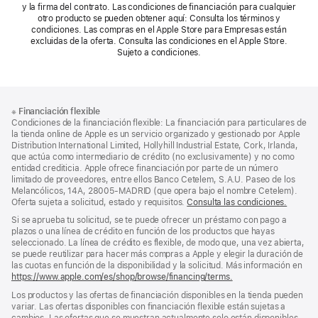
y la firma del contrato. Las condiciones de financiación para cualquier
otro producto se pueden obtener aquí: Consulta los términos y
condiciones. Las compras en el Apple Store para Empresas están
excluidas de la oferta. Consulta las condiciones en el Apple Store.
Sujeto a condiciones.
Nota
Notas
※
Financiación flexible
al
a
Condiciones de la financiación flexible: La financiación para particulares de
pie
pie
la tienda online de Apple es un servicio organizado y gestionado por Apple
Distribution International Limited, Hollyhill Industrial Estate, Cork, Irlanda,
de
que actúa como intermediario de crédito (no exclusivamente) y no como
página
entidad crediticia. Apple ofrece financiación por parte de un número
limitado de proveedores, entre ellos Banco Cetelem, S.A.U. Paseo de los
Melancólicos, 14A, 28005-MADRID (que opera bajo el nombre Cetelem).
Oferta sujeta a solicitud, estado y requisitos.
Consulta las condiciones.
Si se aprueba tu solicitud, se te puede ofrecer un préstamo con pago a
plazos o una línea de crédito en función de los productos que hayas
seleccionado. La línea de crédito es flexible, de modo que, una vez abierta,
se puede reutilizar para hacer más compras a Apple y elegir la duración de
las cuotas en función de la disponibilidad y la solicitud. Más información en
https://www.apple.com/es/shop/browse/financing/terms.
Los productos y las ofertas de financiación disponibles en la tienda pueden
variar. Las ofertas disponibles con financiación flexible están sujetas a
cambios. Las ofertas que se muestran actualmente solo están disponibles