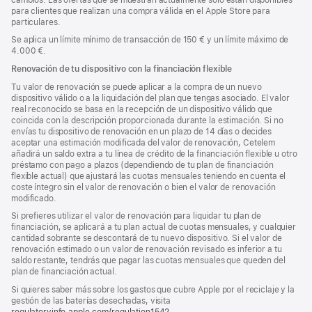
para clientes que realizan una compra válida en el Apple Store para
particulares.
Se aplica un límite mínimo de transacción de 150 € y un límite máximo de
4.000 €.
Renovación de tu dispositivo con la financiación flexible
Tu valor de renovación se puede aplicar a la compra de un nuevo
dispositivo válido o a la liquidación del plan que tengas asociado. El valor
real reconocido se basa en la recepción de un dispositivo válido que
coincida con la descripción proporcionada durante la estimación. Si no
envías tu dispositivo de renovación en un plazo de 14 días o decides
aceptar una estimación modificada del valor de renovación, Cetelem
añadirá un saldo extra a tu línea de crédito de la financiación flexible u otro
préstamo con pago a plazos (dependiendo de tu plan de financiación
flexible actual) que ajustará las cuotas mensuales teniendo en cuenta el
coste íntegro sin el valor de renovación o bien el valor de renovación
modificado.
Si prefieres utilizar el valor de renovación para liquidar tu plan de
financiación, se aplicará a tu plan actual de cuotas mensuales, y cualquier
cantidad sobrante se descontará de tu nuevo dispositivo. Si el valor de
renovación estimado o un valor de renovación revisado es inferior a tu
saldo restante, tendrás que pagar las cuotas mensuales que queden del
plan de financiación actual.
Si quieres saber más sobre los gastos que cubre Apple por el reciclaje y la
gestión de las baterías desechadas, visita
regulatoryinfo.apple.com/regulation1542
(se