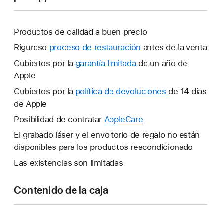
Productos de calidad a buen precio
Riguroso
proceso de restauración
antes de la venta
Cubiertos por la
garantía limitada
Se
de un año de
Apple
abrirá
una
Cubiertos por la
política de devoluciones
Se
de 14 días
ventana
de Apple
abrirá
nueva.
una
Posibilidad de contratar
AppleCare
Se
ventana
abrirá
El grabado láser y el envoltorio de regalo no están
nueva.
una
disponibles para los productos reacondicionado
ventana
Las existencias son limitadas
nueva.
Contenido de la caja