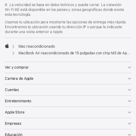
6. La velocidad se basa en datos teóricos y puede variar. La conexión
Wi‑Fi 6E está disponible en los países y zonas geográficas donde existe
esta tecnología.
Usamos tu ubicación para mostrarte las opciones de entrega más rápida.
Encontramos tu ubicación usando tu dirección IP o porque la indicaste
durante una visita anterior a Apple.
Mac reacondicionado
Apple
MacBook Air reacondicionado de 15 pulgadas con chip M3 de Apple, CPU de 8 núcleos y GPU de 10 núcleos - Blanco estrella
Ver y comprar
Cartera de Apple
Cuentas
Entretenimiento
Apple Store
Empresas
Educación