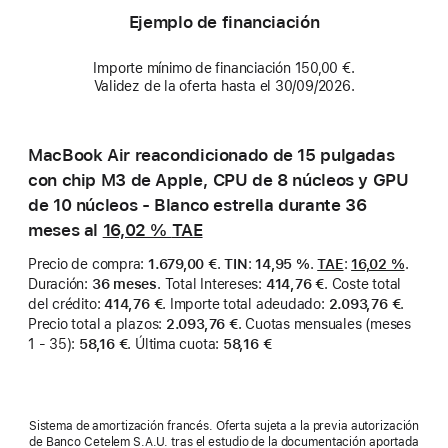
Ejemplo de financiación
Importe mínimo de financiación 150,00 €.
Validez de la oferta hasta el 30/09/2026.
MacBook Air reacondicionado de 15 pulgadas
con chip M3 de Apple, CPU de 8 núcleos y GPU
de 10 núcleos - Blanco estrella durante 36
meses al
16,02 %
TAE
Precio de compra
:
1.679,00 €
.
TIN
:
14,95 %
.
TAE
:
16,02 %
.
Duración
:
36 meses
.
Total Intereses
:
414,76 €
.
Coste total
del crédito
:
414,76 €
.
Importe total adeudado
:
2.093,76 €
.
Precio total a plazos
:
2.093,76 €
.
Cuotas mensuales (meses
1 - 35)
:
58,16 €
.
Última cuota
:
58,16 €
Sistema de amortización francés. Oferta sujeta a la previa autorización
de Banco Cetelem S.A.U. tras el estudio de la documentación aportada