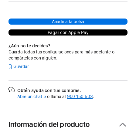
Añadir a la bolsa
Pagar con Apple Pay
¿Aún no te decides?
Guarda todas tus configuraciones para más adelante o
compártelas con alguien.
Guardar
Obtén ayuda con tus compras.
Abre un chat
(Se
o llama al
900 150 503
.
abre
en
una
ventana
Información del producto
nueva)