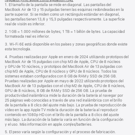
1. El tamaño de la pantalla se mide en diagonal. Las pantallas del
abre
MacBook Air de 13 y 15 pulgadas tienen las esquinas redondeadas en la
en
parte superior. Si se miden como un rectángulo estándar en diagonal,
una
las pantallas tienen 13,6 y 15,3 pulgadas respectivamente. La superficie
ventana
real de visión es inferior.
nueva)
2. 1 GB = 1.000 millones de bytes; 1 TB = 1 billón de bytes. La capacidad
formateada real es inferior.
3. Wi‑Fi 6E está disponible en los países y zonas geográficas donde existe
esta tecnología.
4. Pruebas realizadas por Apple en enero de 2024 utilizando prototipos del
MacBook Air de 15 pulgadas con chip M3 de Apple, CPU de 8 núcleos
y GPU de 10 núcleos, y prototipos del MacBook Air de 13 pulgadas con
chip M3 de Apple, CPU de 8 núcleos y GPU de 8 núcleos. Todos los
sistemas estaban configurados con 8 GB de RAM y SSD de 256 GB.
Pruebas realizadas por Apple en mayo de 2022 utilizando prototipos del
MacBook Air de 13 pulgadas con el chip M2 de Apple, CPU de 8 núcleos,
GPU de 8 núcleos, 8 GB de RAM y SSD de 256 GB. La prueba de
productividad inalámbrica mide la duración de la batería al navegar por
25 páginas web conocidas a través de una red inalámbrica con el brillo
de la pantalla a 8 clics del ajuste más bajo. La prueba de reproducción de
vídeo en la app Apple TV mide la duración de la batería al reproducir
contenido en 1080p HD con el brillo de la pantalla a 8 clics del ajuste
más bajo. La duración de la batería varía en función de la configuración
y el uso. Más información en apple.com/es/batteries.
5. El peso varía según la configuración y el proceso de fabricación.