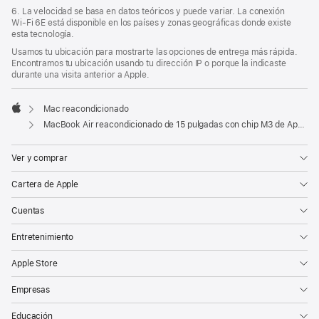
6. La velocidad se basa en datos teóricos y puede variar. La conexión
Wi‑Fi 6E está disponible en los países y zonas geográficas donde existe
esta tecnología.
Usamos tu ubicación para mostrarte las opciones de entrega más rápida.
Encontramos tu ubicación usando tu dirección IP o porque la indicaste
durante una visita anterior a Apple.
Mac reacondicionado
Apple
MacBook Air reacondicionado de 15 pulgadas con chip M3 de Apple, CPU de 8 núcleos y GPU de 10 núcleos - Blanco estrella
Ver y comprar
Cartera de Apple
Cuentas
Entretenimiento
Apple Store
Empresas
Educación