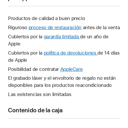
Productos de calidad a buen precio
Riguroso
proceso de restauración
antes de la venta
Cubiertos por la
garantía limitada
Se
de un año de
Apple
abrirá
una
Cubiertos por la
política de devoluciones
Se
de 14 días
ventana
de Apple
abrirá
nueva.
una
Posibilidad de contratar
AppleCare
Se
ventana
abrirá
El grabado láser y el envoltorio de regalo no están
nueva.
una
disponibles para los productos reacondicionado
ventana
Las existencias son limitadas
nueva.
Contenido de la caja