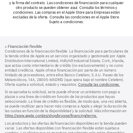
y la firma del contrato. Las condiciones de financiación para cualquier
otro producto se pueden obtener aquí: Consulta los términos y
condiciones. Las compras en el Apple Store para Empresas están
excluidas de la oferta. Consulta las condiciones en el Apple Store.
Sujeto a condiciones.
Nota
Notas
※
Financiación flexible
al
a
Condiciones de la financiación flexible: La financiación para particulares de
pie
pie
la tienda online de Apple es un servicio organizado y gestionado por Apple
Distribution International Limited, Hollyhill Industrial Estate, Cork, Irlanda,
de
que actúa como intermediario de crédito (no exclusivamente) y no como
página
entidad crediticia. Apple ofrece financiación por parte de un número
limitado de proveedores, entre ellos Banco Cetelem, S.A.U. Paseo de los
Melancólicos, 14A, 28005-MADRID (que opera bajo el nombre Cetelem).
Oferta sujeta a solicitud, estado y requisitos.
Consulta las condiciones.
Si se aprueba tu solicitud, se te puede ofrecer un préstamo con pago a
plazos o una línea de crédito en función de los productos que hayas
seleccionado. La línea de crédito es flexible, de modo que, una vez abierta,
se puede reutilizar para hacer más compras a Apple y elegir la duración de
las cuotas en función de la disponibilidad y la solicitud. Más información en
https://www.apple.com/es/shop/browse/financing/terms.
Los productos y las ofertas de financiación disponibles en la tienda pueden
variar. Las ofertas disponibles con financiación flexible están sujetas a
cambios. Las ofertas que se muestran actualmente solo están disponibles