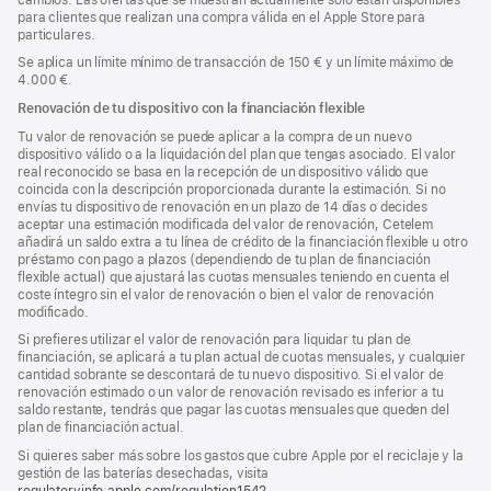
para clientes que realizan una compra válida en el Apple Store para
particulares.
Se aplica un límite mínimo de transacción de 150 € y un límite máximo de
4.000 €.
Renovación de tu dispositivo con la financiación flexible
Tu valor de renovación se puede aplicar a la compra de un nuevo
dispositivo válido o a la liquidación del plan que tengas asociado. El valor
real reconocido se basa en la recepción de un dispositivo válido que
coincida con la descripción proporcionada durante la estimación. Si no
envías tu dispositivo de renovación en un plazo de 14 días o decides
aceptar una estimación modificada del valor de renovación, Cetelem
añadirá un saldo extra a tu línea de crédito de la financiación flexible u otro
préstamo con pago a plazos (dependiendo de tu plan de financiación
flexible actual) que ajustará las cuotas mensuales teniendo en cuenta el
coste íntegro sin el valor de renovación o bien el valor de renovación
modificado.
Si prefieres utilizar el valor de renovación para liquidar tu plan de
financiación, se aplicará a tu plan actual de cuotas mensuales, y cualquier
cantidad sobrante se descontará de tu nuevo dispositivo. Si el valor de
renovación estimado o un valor de renovación revisado es inferior a tu
saldo restante, tendrás que pagar las cuotas mensuales que queden del
plan de financiación actual.
Si quieres saber más sobre los gastos que cubre Apple por el reciclaje y la
gestión de las baterías desechadas, visita
regulatoryinfo.apple.com/regulation1542
(se