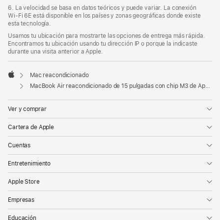
6. La velocidad se basa en datos teóricos y puede variar. La conexión
Wi‑Fi 6E está disponible en los países y zonas geográficas donde existe
esta tecnología.
Usamos tu ubicación para mostrarte las opciones de entrega más rápida.
Encontramos tu ubicación usando tu dirección IP o porque la indicaste
durante una visita anterior a Apple.
Mac reacondicionado
Apple
MacBook Air reacondicionado de 15 pulgadas con chip M3 de Apple, CPU de 8 núcleos y GPU de 10 núcleos - Medianoche
Ver y comprar
Cartera de Apple
Cuentas
Entretenimiento
Apple Store
Empresas
Educación