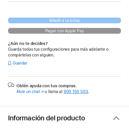
Añadir a la bolsa
Pagar con Apple Pay
¿Aún no te decides?
Guarda todas tus configuraciones para más adelante o
compártelas con alguien.
Guardar
Obtén ayuda con tus compras.
Abre un chat
(Se
o llama al
900 150 503
.
abre
en
una
ventana
Información del producto
nueva)