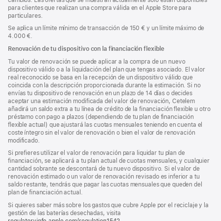
para clientes que realizan una compra válida en el Apple Store para
particulares.
Se aplica un límite mínimo de transacción de 150 € y un límite máximo de
4.000 €.
Renovación de tu dispositivo con la financiación flexible
Tu valor de renovación se puede aplicar a la compra de un nuevo
dispositivo válido o a la liquidación del plan que tengas asociado. El valor
real reconocido se basa en la recepción de un dispositivo válido que
coincida con la descripción proporcionada durante la estimación. Si no
envías tu dispositivo de renovación en un plazo de 14 días o decides
aceptar una estimación modificada del valor de renovación, Cetelem
añadirá un saldo extra a tu línea de crédito de la financiación flexible u otro
préstamo con pago a plazos (dependiendo de tu plan de financiación
flexible actual) que ajustará las cuotas mensuales teniendo en cuenta el
coste íntegro sin el valor de renovación o bien el valor de renovación
modificado.
Si prefieres utilizar el valor de renovación para liquidar tu plan de
financiación, se aplicará a tu plan actual de cuotas mensuales, y cualquier
cantidad sobrante se descontará de tu nuevo dispositivo. Si el valor de
renovación estimado o un valor de renovación revisado es inferior a tu
saldo restante, tendrás que pagar las cuotas mensuales que queden del
plan de financiación actual.
Si quieres saber más sobre los gastos que cubre Apple por el reciclaje y la
gestión de las baterías desechadas, visita
regulatoryinfo.apple.com/regulation1542
(se