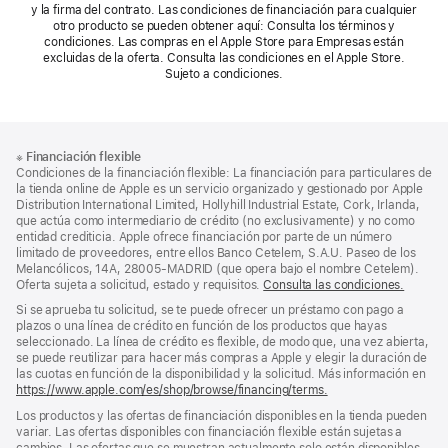
y la firma del contrato. Las condiciones de financiación para cualquier
otro producto se pueden obtener aquí: Consulta los términos y
condiciones. Las compras en el Apple Store para Empresas están
excluidas de la oferta. Consulta las condiciones en el Apple Store.
Sujeto a condiciones.
Nota
Notas
※
Financiación flexible
al
a
Condiciones de la financiación flexible: La financiación para particulares de
pie
pie
la tienda online de Apple es un servicio organizado y gestionado por Apple
Distribution International Limited, Hollyhill Industrial Estate, Cork, Irlanda,
de
que actúa como intermediario de crédito (no exclusivamente) y no como
página
entidad crediticia. Apple ofrece financiación por parte de un número
limitado de proveedores, entre ellos Banco Cetelem, S.A.U. Paseo de los
Melancólicos, 14A, 28005-MADRID (que opera bajo el nombre Cetelem).
Oferta sujeta a solicitud, estado y requisitos.
Consulta las condiciones.
Si se aprueba tu solicitud, se te puede ofrecer un préstamo con pago a
plazos o una línea de crédito en función de los productos que hayas
seleccionado. La línea de crédito es flexible, de modo que, una vez abierta,
se puede reutilizar para hacer más compras a Apple y elegir la duración de
las cuotas en función de la disponibilidad y la solicitud. Más información en
https://www.apple.com/es/shop/browse/financing/terms.
Los productos y las ofertas de financiación disponibles en la tienda pueden
variar. Las ofertas disponibles con financiación flexible están sujetas a
cambios. Las ofertas que se muestran actualmente solo están disponibles