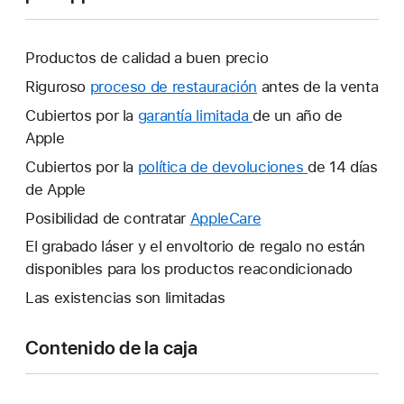
Productos de calidad a buen precio
Riguroso
proceso de restauración
antes de la venta
Cubiertos por la
garantía limitada
Se
de un año de
Apple
abrirá
una
Cubiertos por la
política de devoluciones
Se
de 14 días
ventana
de Apple
abrirá
nueva.
una
Posibilidad de contratar
AppleCare
Se
ventana
abrirá
El grabado láser y el envoltorio de regalo no están
nueva.
una
disponibles para los productos reacondicionado
ventana
Las existencias son limitadas
nueva.
Contenido de la caja