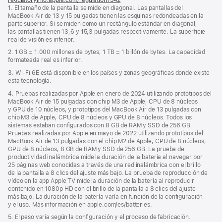
1. El tamaño de la pantalla se mide en diagonal. Las pantallas del
abre
MacBook Air de 13 y 15 pulgadas tienen las esquinas redondeadas en la
en
parte superior. Si se miden como un rectángulo estándar en diagonal,
una
las pantallas tienen 13,6 y 15,3 pulgadas respectivamente. La superficie
ventana
real de visión es inferior.
nueva)
2. 1 GB = 1.000 millones de bytes; 1 TB = 1 billón de bytes. La capacidad
formateada real es inferior.
3. Wi‑Fi 6E está disponible en los países y zonas geográficas donde existe
esta tecnología.
4. Pruebas realizadas por Apple en enero de 2024 utilizando prototipos del
MacBook Air de 15 pulgadas con chip M3 de Apple, CPU de 8 núcleos
y GPU de 10 núcleos, y prototipos del MacBook Air de 13 pulgadas con
chip M3 de Apple, CPU de 8 núcleos y GPU de 8 núcleos. Todos los
sistemas estaban configurados con 8 GB de RAM y SSD de 256 GB.
Pruebas realizadas por Apple en mayo de 2022 utilizando prototipos del
MacBook Air de 13 pulgadas con el chip M2 de Apple, CPU de 8 núcleos,
GPU de 8 núcleos, 8 GB de RAM y SSD de 256 GB. La prueba de
productividad inalámbrica mide la duración de la batería al navegar por
25 páginas web conocidas a través de una red inalámbrica con el brillo
de la pantalla a 8 clics del ajuste más bajo. La prueba de reproducción de
vídeo en la app Apple TV mide la duración de la batería al reproducir
contenido en 1080p HD con el brillo de la pantalla a 8 clics del ajuste
más bajo. La duración de la batería varía en función de la configuración
y el uso. Más información en apple.com/es/batteries.
5. El peso varía según la configuración y el proceso de fabricación.