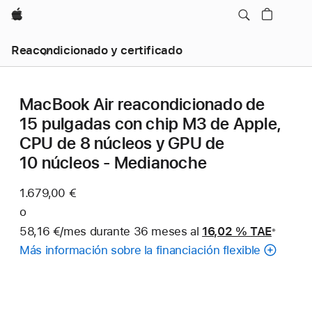
Apple
Reacondicionado y certificado
MacBook Air reacondicionado de
15 pulgadas con chip M3 de Apple,
CPU de 8 núcleos y GPU de
10 núcleos - Medianoche
1.679,00 €
o
58,16 €/mes durante 36 meses al
16,02 %
TAE
※
Nota
Más información sobre la financiación flexible
a
pie
de
página