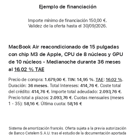
Ejemplo de financiación
Importe mínimo de financiación 150,00 €.
Validez de la oferta hasta el 30/09/2026.
MacBook Air reacondicionado de 15 pulgadas
con chip M3 de Apple, CPU de 8 núcleos y GPU
de 10 núcleos - Medianoche durante 36 meses
al
16,02 %
TAE
Precio de compra
:
1.679,00 €
.
TIN
:
14,95 %
.
TAE
:
16,02 %
.
Duración
:
36 meses
.
Total Intereses
:
414,76 €
.
Coste total
del crédito
:
414,76 €
.
Importe total adeudado
:
2.093,76 €
.
Precio total a plazos
:
2.093,76 €
.
Cuotas mensuales (meses
1 - 35)
:
58,16 €
.
Última cuota
:
58,16 €
Sistema de amortización francés. Oferta sujeta a la previa autorización
de Banco Cetelem S.A.U. tras el estudio de la documentación aportada