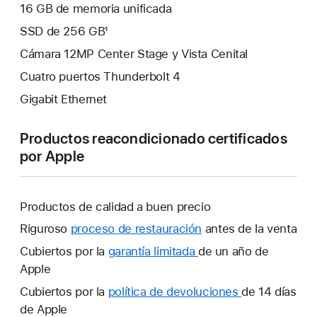
16 GB de memoria unificada
SSD de 256 GB¹
Cámara 12MP Center Stage y Vista Cenital
Cuatro puertos Thunderbolt 4
Gigabit Ethernet
Productos reacondicionado certificados
por Apple
Productos de calidad a buen precio
Riguroso
proceso de restauración
antes de la venta
Cubiertos por la
garantía limitada
Se
de un año de
Apple
abrirá
una
Cubiertos por la
política de devoluciones
Se
de 14 días
ventana
de Apple
abrirá