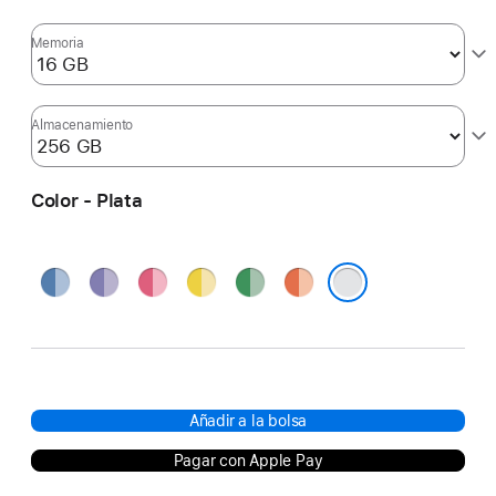
Memoria
Almacenamiento
Color - Plata
Azul
Púrpura
Rosa
Amarillo
Verde
Naranja
Plata
Añadir a la bolsa
Pagar con Apple Pay