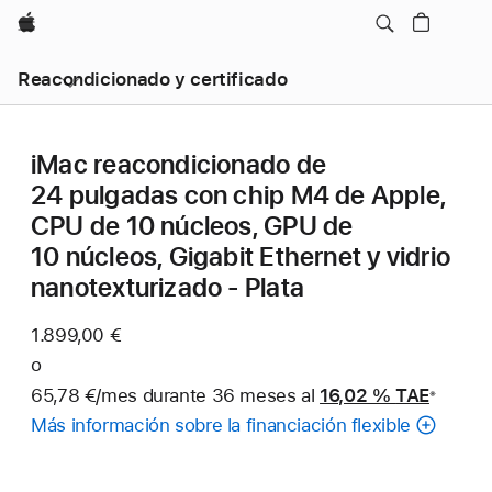
Apple
Reacondicionado y certificado
iMac reacondicionado de
24 pulgadas con chip M4 de Apple,
CPU de 10 núcleos, GPU de
10 núcleos, Gigabit Ethernet y vidrio
nanotexturizado - Plata
1.899,00 €
o
65,78 €/mes durante 36 meses al
16,02 %
TAE
※
Nota
Más información sobre la financiación flexible
a
pie
de
página