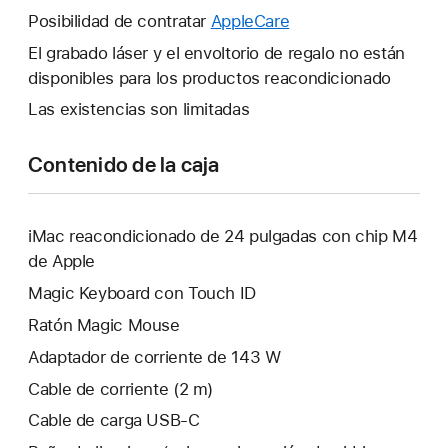
nueva.
una
Posibilidad de contratar
AppleCare
Se
ventana
abrirá
El grabado láser y el envoltorio de regalo no están
nueva.
una
disponibles para los productos reacondicionado
ventana
Las existencias son limitadas
nueva.
Contenido de la caja
iMac reacondicionado de 24 pulgadas con chip M4
de Apple
Magic Keyboard con Touch ID
Ratón Magic Mouse
Adaptador de corriente de 143 W
Cable de corriente (2 m)
Cable de carga USB‑C