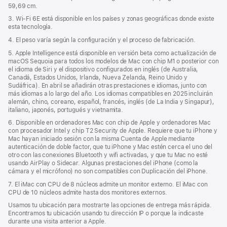
ventana
59,69 cm.
nueva)
3. Wi‑Fi 6E está disponible en los países y zonas geográficas donde existe
esta tecnología.
4. El peso varía según la configuración y el proceso de fabricación.
5. Apple Intelligence está disponible en versión beta como actualización de
macOS Sequoia para todos los modelos de Mac con chip M1 o posterior con
el idioma de Siri y el dispositivo configurados en inglés (de Australia,
Canadá, Estados Unidos, Irlanda, Nueva Zelanda, Reino Unido y
Sudáfrica). En abril se añadirán otras prestaciones e idiomas, junto con
más idiomas a lo largo del año. Los idiomas compatibles en 2025 incluirán
alemán, chino, coreano, español, francés, inglés (de La India y Singapur),
italiano, japonés, portugués y vietnamita.
6. Disponible en ordenadores Mac con chip de Apple y ordenadores Mac
con procesador Intel y chip T2 Security de Apple. Requiere que tu iPhone y
Mac hayan iniciado sesión con la misma Cuenta de Apple mediante
autenticación de doble factor, que tu iPhone y Mac estén cerca el uno del
otro con las conexiones Bluetooth y wifi activadas, y que tu Mac no esté
usando AirPlay o Sidecar. Algunas prestaciones del iPhone (como la
cámara y el micrófono) no son compatibles con Duplicación del iPhone.
7. El iMac con CPU de 8 núcleos admite un monitor externo. El iMac con
CPU de 10 núcleos admite hasta dos monitores externos.
Usamos tu ubicación para mostrarte las opciones de entrega más rápida.
Encontramos tu ubicación usando tu dirección IP o porque la indicaste
durante una visita anterior a Apple.