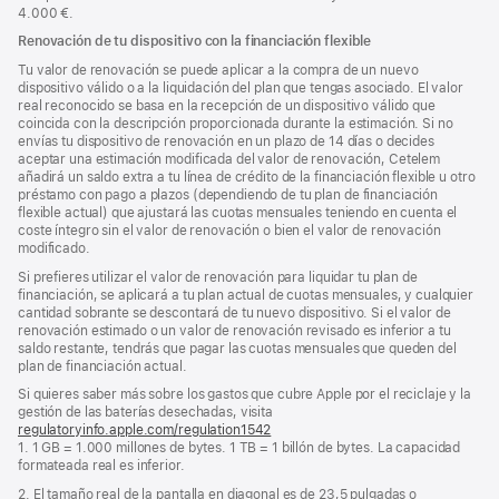
4.000 €.
Renovación de tu dispositivo con la financiación flexible
Tu valor de renovación se puede aplicar a la compra de un nuevo
dispositivo válido o a la liquidación del plan que tengas asociado. El valor
real reconocido se basa en la recepción de un dispositivo válido que
coincida con la descripción proporcionada durante la estimación. Si no
envías tu dispositivo de renovación en un plazo de 14 días o decides
aceptar una estimación modificada del valor de renovación, Cetelem
añadirá un saldo extra a tu línea de crédito de la financiación flexible u otro
préstamo con pago a plazos (dependiendo de tu plan de financiación
flexible actual) que ajustará las cuotas mensuales teniendo en cuenta el
coste íntegro sin el valor de renovación o bien el valor de renovación
modificado.
Si prefieres utilizar el valor de renovación para liquidar tu plan de
financiación, se aplicará a tu plan actual de cuotas mensuales, y cualquier
cantidad sobrante se descontará de tu nuevo dispositivo. Si el valor de
renovación estimado o un valor de renovación revisado es inferior a tu
saldo restante, tendrás que pagar las cuotas mensuales que queden del
plan de financiación actual.
Si quieres saber más sobre los gastos que cubre Apple por el reciclaje y la
gestión de las baterías desechadas, visita
regulatoryinfo.apple.com/regulation1542
(se
1. 1 GB = 1.000 millones de bytes. 1 TB = 1 billón de bytes. La capacidad
abre
formateada real es inferior.
en
una
2. El tamaño real de la pantalla en diagonal es de 23,5 pulgadas o