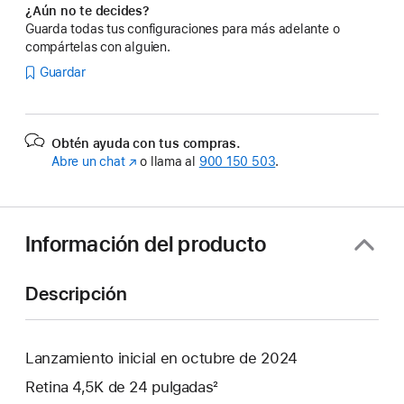
¿Aún no te decides?
Guarda todas tus configuraciones para más adelante o
compártelas con alguien.
Guardar
Obtén ayuda con tus compras.
Abre un chat
(Se
o llama al
900 150 503
.
abre
en
una
ventana
Información del producto
nueva)
Descripción
Lanzamiento inicial en octubre de 2024
Retina 4,5K de 24 pulgadas²