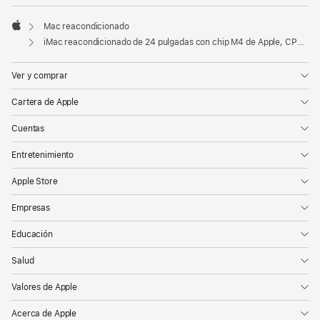
Mac reacondicionado
Apple
iMac reacondicionado de 24 pulgadas con chip M4 de Apple, CPU de 10 núcleos, GPU de 10 núcleos, Gigabit Ethernet y vidrio nanotexturizado - Plata
Ver y comprar
Cartera de Apple
Cuentas
Entretenimiento
Apple Store
Empresas
Educación
Salud
Valores de Apple
Acerca de Apple