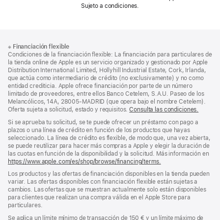
Sujeto a condiciones.
Nota
Notas
※
Financiación flexible
al
a
Condiciones de la financiación flexible: La financiación para particulares de
pie
pie
la tienda online de Apple es un servicio organizado y gestionado por Apple
Distribution International Limited, Hollyhill Industrial Estate, Cork, Irlanda,
de
que actúa como intermediario de crédito (no exclusivamente) y no como
página
entidad crediticia. Apple ofrece financiación por parte de un número
limitado de proveedores, entre ellos Banco Cetelem, S.A.U. Paseo de los
Melancólicos, 14A, 28005-MADRID (que opera bajo el nombre Cetelem).
Oferta sujeta a solicitud, estado y requisitos.
Consulta las condiciones.
Si se aprueba tu solicitud, se te puede ofrecer un préstamo con pago a
plazos o una línea de crédito en función de los productos que hayas
seleccionado. La línea de crédito es flexible, de modo que, una vez abierta,
se puede reutilizar para hacer más compras a Apple y elegir la duración de
las cuotas en función de la disponibilidad y la solicitud. Más información en
https://www.apple.com/es/shop/browse/financing/terms.
Los productos y las ofertas de financiación disponibles en la tienda pueden
variar. Las ofertas disponibles con financiación flexible están sujetas a
cambios. Las ofertas que se muestran actualmente solo están disponibles
para clientes que realizan una compra válida en el Apple Store para
particulares.
Se aplica un límite mínimo de transacción de 150 € y un límite máximo de