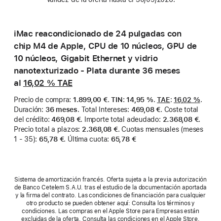
iMac reacondicionado de 24 pulgadas con
chip M4 de Apple, CPU de 10 núcleos, GPU de
10 núcleos, Gigabit Ethernet y vidrio
nanotexturizado - Plata durante 36 meses
al
16,02 %
TAE
Precio de compra
:
1.899,00 €
.
TIN
:
14,95 %
.
TAE
:
16,02 %
.
Duración
:
36 meses
.
Total Intereses
:
469,08 €
.
Coste total
del crédito
:
469,08 €
.
Importe total adeudado
:
2.368,08 €
.
Precio total a plazos
:
2.368,08 €
.
Cuotas mensuales (meses
1 - 35)
:
65,78 €
.
Última cuota
:
65,78 €
Sistema de amortización francés. Oferta sujeta a la previa autorización
de Banco Cetelem S.A.U. tras el estudio de la documentación aportada
y la firma del contrato. Las condiciones de financiación para cualquier
otro producto se pueden obtener aquí: Consulta los términos y
condiciones. Las compras en el Apple Store para Empresas están
excluidas de la oferta. Consulta las condiciones en el Apple Store.