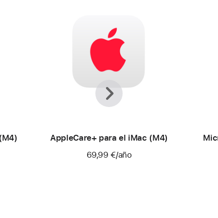
Anterior
Siguiente
 (M4)
AppleCare+ para el iMac (M4)
Mic
69,99 €
/año