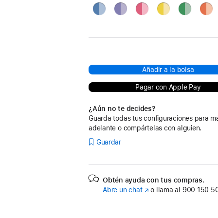
Azul
Púrpura
Rosa
Amarillo
Verde
Nara
Plata
Añadir a la bolsa
Pagar con Apple Pay
¿Aún no te decides?
Guarda todas tus configuraciones para m
adelante o compártelas con alguien.
Guardar
Obtén ayuda con tus compras.
Abre un chat
(Se
o llama al
900 150 5
abre
en