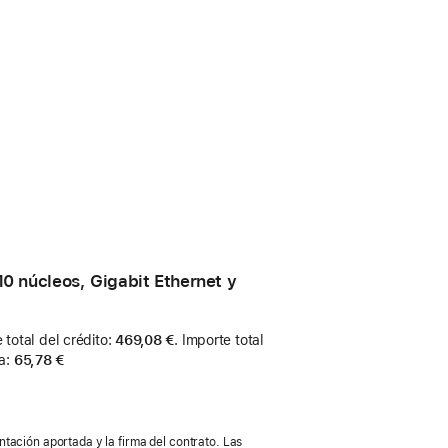
0 núcleos, Gigabit Ethernet y
 total del crédito
:
469,08 €
.
Importe total
a
:
65,78 €
tación aportada y la firma del contrato. Las