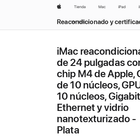
Apple
Tienda
Mac
iPad
Reacondicionado y certific
Ver todo
iMac reacondicio
de 24 pulgadas co
chip M4 de Apple,
de 10 núcleos, GP
10 núcleos, Gigabi
Ethernet y vidrio
nanotexturizado -
Plata