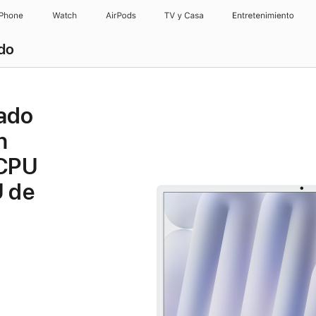
iPhone
Watch
AirPods
TV y Casa
Entretenimiento
ado
nado
n
 CPU
U de
t