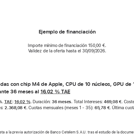
Ejemplo de financiación
Importe mínimo de financiación 150,00 €.
Validez de la oferta hasta el 30/09/2026.
das con chip M4 de Apple, CPU de 10 núcleos, GPU de 1
rante 36 meses al
16,02 %
TAE
%
.
TAE
:
16,02 %
.
Duración
:
36 meses
.
Total Intereses
:
469,08 €
.
Coste
os
:
2.368,08 €
.
Cuotas mensuales (meses 1 - 35)
:
65,78 €
.
Última cuot
eta a la previa autorización de Banco Cetelem S.A.U. tras el estudio de la documen