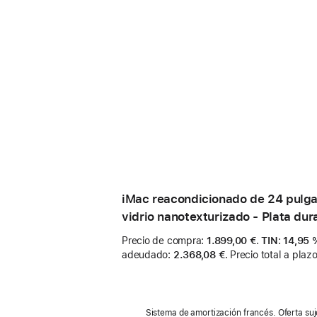
iMac reacondicionado de 24 pulga
vidrio nanotexturizado - Plata du
Precio de compra
:
1.899,00 €
.
TIN
:
14,95 
adeudado
:
2.368,08 €
.
Precio total a plaz
Sistema de amortización francés. Oferta suj