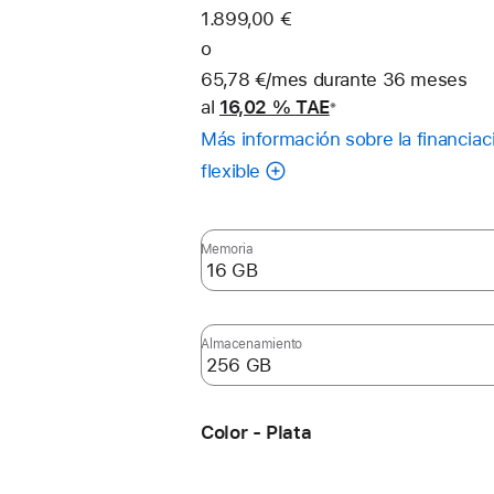
1.899,00 €
o
65,78 €/mes durante 36 meses
al
16,02 %
TAE
※
Nota
Más información sobre la financiac
a
pie
flexible
de
página
Memoria
Almacenamiento
Color - Plata