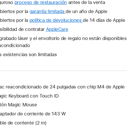
guroso
proceso de restauración
antes de la venta
biertos por la
garantía limitada
Se
de un año de Apple
abrirá
biertos por la
política de devoluciones
Se
de 14 días de Apple
una
abrirá
sibilidad de contratar
AppleCare
Se
ventana
una
abrirá
 grabado láser y el envoltorio de regalo no están disponible
nueva.
ventana
una
acondicionado
nueva.
ventana
s existencias son limitadas
nueva.
ac reacondicionado de 24 pulgadas con chip M4 de Apple
gic Keyboard con Touch ID
tón Magic Mouse
aptador de corriente de 143 W
ble de corriente (2 m)