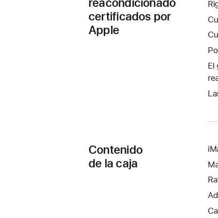
reacondicionado
Ri
certificados por
Cu
Apple
Cu
Po
El
re
La
Contenido
iM
de la caja
Ma
Ra
Ad
Ca