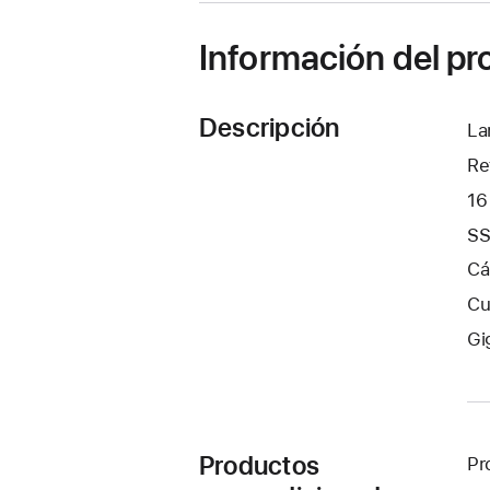
una
ventana
Información del p
nueva)
Descripción
La
Re
16
SS
Cá
Cu
Gi
Productos
Pr