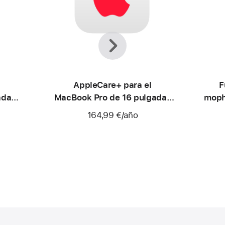
Anterior
Siguiente
AppleCare+ para el
F
adas
MacBook Pro de 16 pulgadas
moph
(M4 Pro/M4 Max)
164,99 €
/año