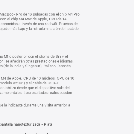
ventana
nueva)
el MacBook Pro de 16 pulgadas con el chip M4 Pro
 con el chip M4 Max de Apple, CPU de 14
conocidas a través de una red wifi. Pruebas de
 ajuste más bajo y la retroiluminación del teclado
M1 o posterior con el idioma de Siri y el
ril se añadirán otras prestaciones e idiomas,
 (de la India y Singapur), italiano, japonés,
ip M4 de Apple, CPU de 10 núcleos, GPU de 10
(modelo A2166) y el cable de USB‑C
tabiliza desde que el dispositivo sale del
es ambientales. Los resultados reales pueden
 la indicaste durante una visita anterior a
ntalla nanotexturizada - Plata