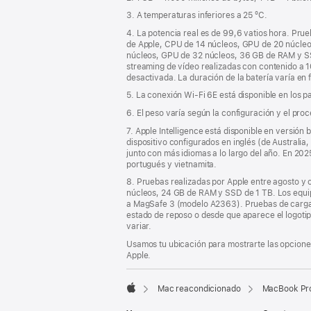
3. A temperaturas inferiores a 25 ºC.
4. La potencia real es de 99,6 vatios hora. Pru
de Apple, CPU de 14 núcleos, GPU de 20 núcleo
núcleos, GPU de 32 núcleos, 36 GB de RAM y SSD
streaming de vídeo realizadas con contenido a 108
desactivada. La duración de la batería varía en 
5. La conexión Wi‑Fi 6E está disponible en los p
6. El peso varía según la configuración y el pro
7. Apple Intelligence está disponible en versión
dispositivo configurados en inglés (de Australia
junto con más idiomas a lo largo del año. En 202
portugués y vietnamita.
8. Pruebas realizadas por Apple entre agosto y
núcleos, 24 GB de RAM y SSD de 1 TB. Los equi
a MagSafe 3 (modelo A2363). Pruebas de carga rá
estado de reposo o desde que aparece el logotip
variar.
Usamos tu ubicación para mostrarte las opciones
Apple.
Mac reacondicionado
MacBook Pro
Apple