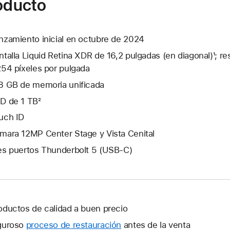
roducto
nzamiento inicial en octubre de 2024
ntalla Liquid Retina XDR de 16,2 pulgadas (en diagonal)¹; r
254 píxeles por pulgada
8 GB de memoria unificada
D de 1 TB²
uch ID
mara 12MP Center Stage y Vista Cenital
es puertos Thunderbolt 5 (USB-C)
oductos de calidad a buen precio
guroso
proceso de restauración
antes de la venta