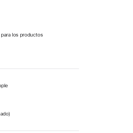
s para los productos
pple
zado)