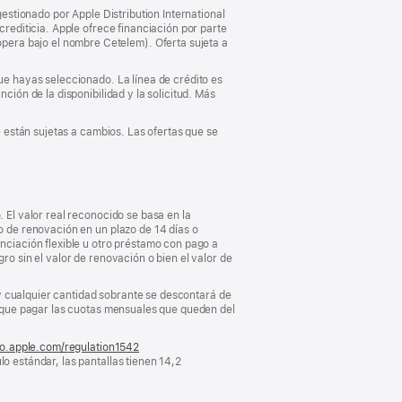
gestionado por Apple Distribution International
crediticia. Apple ofrece financiación por parte
pera bajo el nombre Cetelem). Oferta sujeta a
que hayas seleccionado. La línea de crédito es
ción de la disponibilidad y la solicitud. Más
e están sujetas a cambios. Las ofertas que se
. El valor real reconocido se basa en la
vo de renovación en un plazo de 14 días o
anciación flexible u otro préstamo con pago a
ro sin el valor de renovación o bien el valor de
, y cualquier cantidad sobrante se descontará de
ás que pagar las cuotas mensuales que queden del
fo.apple.com/regulation1542
(se
o estándar, las pantallas tienen 14,2
abre
en
una