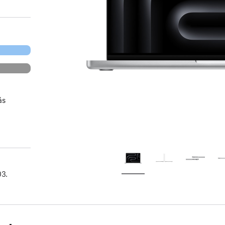
ás
03.