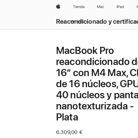
Apple
Tienda
Mac
iPad
Reacondicionado y certific
Ver todo
MacBook Pro
reacondicionado d
16″ con M4 Max, 
de 16 núcleos, GP
40 núcleos y panta
nanotexturizada -
Plata
6.309,00 €