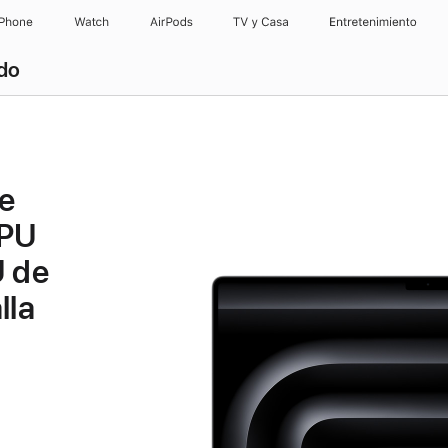
iPhone
Watch
AirPods
TV y Casa
Entretenimiento
ado
e
CPU
U de
lla