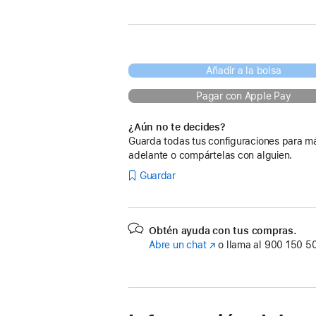
Añadir a la bolsa
Pagar con Apple Pay
¿Aún no te decides?
Guarda todas tus configuraciones para m
adelante o compártelas con alguien.
Guardar
Obtén ayuda con tus compras.
Abre un chat
(Se
o llama al
900 150 5
abre
en
una
ventana
nueva)