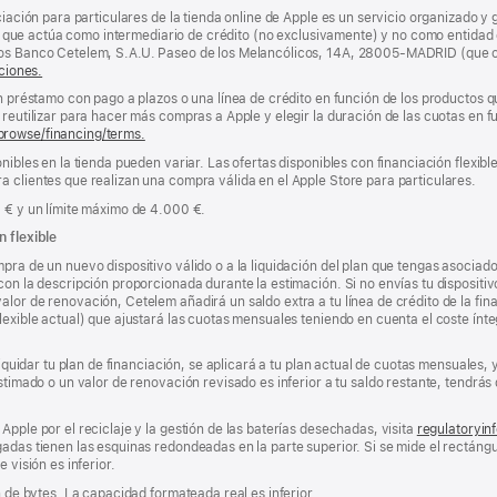
ciación para particulares de la tienda online de Apple es un servicio organizado y 
nda, que actúa como intermediario de crédito (no exclusivamente) y no como entidad 
los Banco Cetelem, S.A.U. Paseo de los Melancólicos, 14A, 28005-MADRID (que o
ciones.
un préstamo con pago a plazos o una línea de crédito en función de los productos 
reutilizar para hacer más compras a Apple y elegir la duración de las cuotas en fun
browse/financing/terms.
nibles en la tienda pueden variar. Las ofertas disponibles con financiación flexibl
a clientes que realizan una compra válida en el Apple Store para particulares.
0 € y un límite máximo de 4.000 €.
n flexible
pra de un nuevo dispositivo válido o a la liquidación del plan que tengas asociado
con la descripción proporcionada durante la estimación. Si no envías tu dispositi
lor de renovación, Cetelem añadirá un saldo extra a tu línea de crédito de la fin
lexible actual) que ajustará las cuotas mensuales teniendo en cuenta el coste ínteg
 liquidar tu plan de financiación, se aplicará a tu plan actual de cuotas mensuales
estimado o un valor de renovación revisado es inferior a tu saldo restante, tendr
Apple por el reciclaje y la gestión de las baterías desechadas, visita
regulatoryin
adas tienen las esquinas redondeadas en la parte superior. Si se mide el rectángul
 visión es inferior.
n de bytes. La capacidad formateada real es inferior.