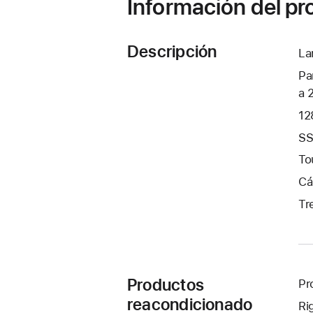
Información del p
Descripción
La
Pa
a 
12
SS
To
Cá
Tr
Productos
Pr
reacondicionado
Ri