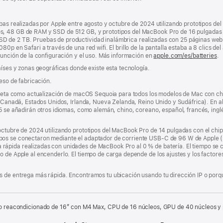
ebas realizadas por Apple entre agosto y octubre de 2024 utilizando prototipos d
s, 48 GB de RAM y SSD de 512 GB, y prototipos del MacBook Pro de 16 pulgadas
 de 2 TB. Pruebas de productividad inalámbrica realizadas con 25 páginas web 
0p en Safari a través de una red wifi. El brillo de la pantalla estaba a 8 clics del
función de la configuración y el uso. Más información en
apple.com/es/batteries
.
aíses y zonas geográficas donde existe esta tecnología.
ceso de fabricación.
 beta como actualización de macOS Sequoia para todos los modelos de Mac con chip 
, Canadá, Estados Unidos, Irlanda, Nueva Zelanda, Reino Unido y Sudáfrica). En ab
5 se añadirán otros idiomas, como alemán, chino, coreano, español, francés, inglés
 octubre de 2024 utilizando prototipos del MacBook Pro de 14 pulgadas con el ch
pos se conectaron mediante el adaptador de corriente USB‑C de 96 W de Apple 
pida realizadas con unidades de MacBook Pro al 0 % de batería. El tiempo se con
o de Apple al encenderlo. El tiempo de carga depende de los ajustes y los factor
 de entrega más rápida. Encontramos tu ubicación usando tu dirección IP o porque
 reacondicionado de 16″ con M4 Max, CPU de 16 núcleos, GPU de 40 núcleos y pa