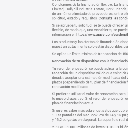
al
a
Condiciones de la financiación flexible: La finan
pie
pie
Limited, Hollyhill Industrial Estate, Cork, Irla
de un número limitado de proveedores, entre el
de
solicitud, estado y requisitos.
Consulta las condi
página
Si se aprueba tu solicitud, se te puede ofrecer 
flexible, de modo que, una vez abierta, se puede 
información en
https://www.apple.com/es/shop/
Los productos y las ofertas de financiación dispo
muestran actualmente solo están disponibles par
Se aplica un límite mínimo de transacción de 15
Renovación de tu dispositivo con la financiació
Tu valor de renovación se puede aplicar a la com
recepción de un dispositivo válido que coincida 
decides aceptar una estimación modificada del va
plazos (dependiendo de tu plan de financiación f
renovación modificado.
Si prefieres utilizar el valor de renovación para
tu nuevo dispositivo. Si el valor de renovación 
plan de financiación actual.
Si quieres saber más sobre los gastos que cubre 
1. Las pantallas del MacBook Pro de 14 y 16 pulg
y 16,2 pulgadas en diagonal. La superficie real de
2. 1 GB = 1.000 millones de bytes; 1 TB = 1 billó