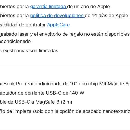
biertos por la
garantía limitada
Se
de un año de Apple
abrirá
biertos por la
política de devoluciones
Se
de 14 días de Apple
una
abrirá
sibilidad de contratar
AppleCare
Se
ventana
una
abrirá
 grabado láser y el envoltorio de regalo no están disponible
nueva.
ventana
una
acondicionado
nueva.
ventana
s existencias son limitadas
nueva.
cBook Pro reacondicionado de 16″ con chip M4 Max de A
aptador de corriente USB‑C de 140 W
ble de USB-C a MagSafe 3 (2 m)
ño de limpieza (solo con la opción de acabado nanotexturi