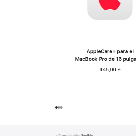
AppleCare+ para el
MacBook Pro de 16 pulg
(M4 Pro/M4 Max)
445,00 €
Nota
Notas
※
Financiación flexible