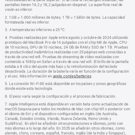
pantallas tienen 14,2 y 16,2 pulgadas en diagonal. La superficie real de
una
visión es inferior.
ventana
nueva)
2. 1 GB = 1.000 millones de bytes; 1 TB = 1 billón de bytes. La capacidad
formateada real es inferior.
3. A temperaturas inferiores a 25 ºC.
4. Pruebas realizadas por Apple entre agosto y octubre de 2024 utilizando
prototipos del MacBook Pro de 14 pulgadas con el chip M4 de Apple, CPU
de 10 núcleos, GPU de 10 núcleos, 24 GB de RAM y SSD de 1 TB. Pruebas
de productividad inalámbrica realizadas con 25 páginas web conocidas a
través de una red wifi. Pruebas de streaming de vídeo realizadas con
contenido a 1080p en Safari a través de una red wifi. El brillo de la pantalla
estaba a 8 clics del ajuste más bajo y la retroiluminación del teclado
desactivada. La duración de la batería varía en función de la configuración
y el uso. Más información en
apple.com/es/batteries
.
5. La conexión Wi‑Fi 6E está disponible en los países y zonas geográficas
donde existe esta tecnología.
6. El peso varía según la configuración y el proceso de fabricación.
7. Apple Intelligence está disponible en versión beta como actualización de
macOS Sequoia para todos los modelos de Mac con chip M1 o posterior con
el idioma de Siri y el dispositivo configurados en inglés (de Australia,
Canadá, Estados Unidos, Irlanda, Nueva Zelanda, Reino Unido y
Sudáfrica). En abril se añadirán otras prestaciones e idiomas, junto con
más idiomas a lo largo del año. En 2025 se añadirán otros idiomas, como
alemán, chino, coreano, español, francés, inglés (de la India y Singapur),