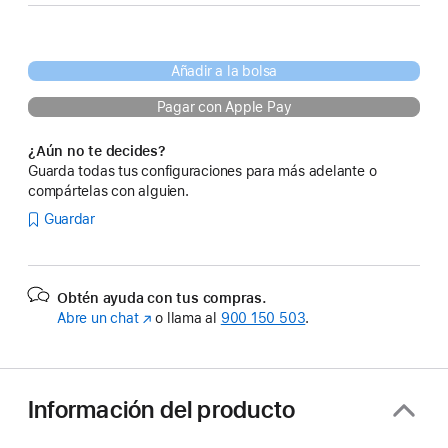
Añadir a la bolsa
Pagar con Apple Pay
¿Aún no te decides?
Guarda todas tus configuraciones para más adelante o
compártelas con alguien.
Guardar
Obtén ayuda con tus compras.
Abre un chat
(Se
o llama al
900 150 503
.
abre
en
una
ventana
Información del producto
nueva)