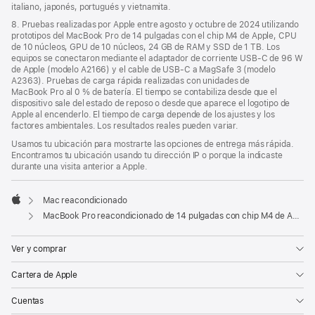
italiano, japonés, portugués y vietnamita.
8. Pruebas realizadas por Apple entre agosto y octubre de 2024 utilizando
prototipos del MacBook Pro de 14 pulgadas con el chip M4 de Apple, CPU
de 10 núcleos, GPU de 10 núcleos, 24 GB de RAM y SSD de 1 TB. Los
equipos se conectaron mediante el adaptador de corriente USB‑C de 96 W
de Apple (modelo A2166) y el cable de USB‑C a MagSafe 3 (modelo
A2363). Pruebas de carga rápida realizadas con unidades de
MacBook Pro al 0 % de batería. El tiempo se contabiliza desde que el
dispositivo sale del estado de reposo o desde que aparece el logotipo de
Apple al encenderlo. El tiempo de carga depende de los ajustes y los
factores ambientales. Los resultados reales pueden variar.
Usamos tu ubicación para mostrarte las opciones de entrega más rápida.
Encontramos tu ubicación usando tu dirección IP o porque la indicaste
durante una visita anterior a Apple.
Mac reacondicionado
Apple
MacBook Pro reacondicionado de 14 pulgadas con chip M4 de Apple, CPU de 10 núcleos y GPU de 10 núcleos - Plata
Ver y comprar
Cartera de Apple
Cuentas