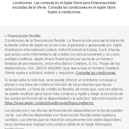
condiciones. Las compras en el Apple Store para Empresas están
excluidas de la oferta. Consulta las condiciones en el Apple Store.
Sujeto a condiciones.
Nota
Notas
※
Financiación flexible
al
a
Condiciones de la financiación flexible: La financiación para particulares de
pie
pie
la tienda online de Apple es un servicio organizado y gestionado por Apple
Distribution International Limited, Hollyhill Industrial Estate, Cork, Irlanda,
de
que actúa como intermediario de crédito (no exclusivamente) y no como
página
entidad crediticia. Apple ofrece financiación por parte de un número
limitado de proveedores, entre ellos Banco Cetelem, S.A.U. Paseo de los
Melancólicos, 14A, 28005-MADRID (que opera bajo el nombre Cetelem).
Oferta sujeta a solicitud, estado y requisitos.
Consulta las condiciones.
Si se aprueba tu solicitud, se te puede ofrecer un préstamo con pago a
plazos o una línea de crédito en función de los productos que hayas
seleccionado. La línea de crédito es flexible, de modo que, una vez abierta,
se puede reutilizar para hacer más compras a Apple y elegir la duración de
las cuotas en función de la disponibilidad y la solicitud. Más información en
https://www.apple.com/es/shop/browse/financing/terms.
Los productos y las ofertas de financiación disponibles en la tienda pueden
variar. Las ofertas disponibles con financiación flexible están sujetas a
cambios. Las ofertas que se muestran actualmente solo están disponibles
para clientes que realizan una compra válida en el Apple Store para
particulares.