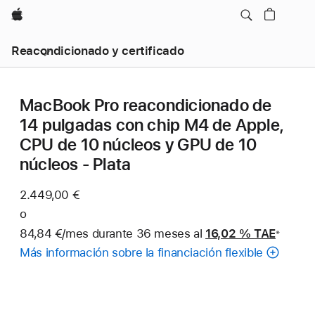
Apple
Reacondicionado y certificado
MacBook Pro reacondicionado de
14 pulgadas con chip M4 de Apple,
CPU de 10 núcleos y GPU de 10
núcleos - Plata
2.449,00 €
o
84,84 €/mes durante 36 meses al
16,02 %
TAE
※
Nota
Más información sobre la financiación flexible
a
pie
de
página