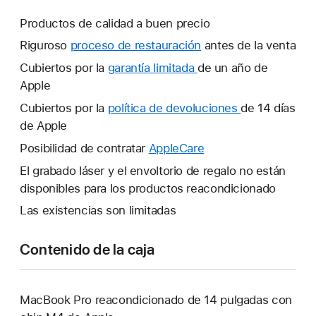
Productos de calidad a buen precio
Riguroso
proceso de restauración
antes de la venta
Cubiertos por la
garantía limitada
Se
de un año de
Apple
abrirá
una
Cubiertos por la
política de devoluciones
Se
de 14 días
ventana
de Apple
abrirá
nueva.
una
Posibilidad de contratar
AppleCare
Se
ventana
abrirá
El grabado láser y el envoltorio de regalo no están
nueva.
una
disponibles para los productos reacondicionado
ventana
Las existencias son limitadas
nueva.
Contenido de la caja
MacBook Pro reacondicionado de 14 pulgadas con