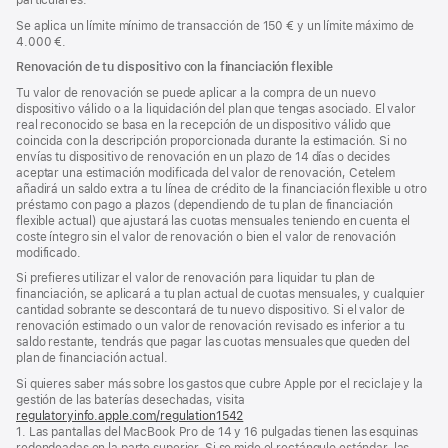
Se aplica un límite mínimo de transacción de 150 € y un límite máximo de
4.000 €.
Renovación de tu dispositivo con la financiación flexible
Tu valor de renovación se puede aplicar a la compra de un nuevo
dispositivo válido o a la liquidación del plan que tengas asociado. El valor
real reconocido se basa en la recepción de un dispositivo válido que
coincida con la descripción proporcionada durante la estimación. Si no
envías tu dispositivo de renovación en un plazo de 14 días o decides
aceptar una estimación modificada del valor de renovación, Cetelem
añadirá un saldo extra a tu línea de crédito de la financiación flexible u otro
préstamo con pago a plazos (dependiendo de tu plan de financiación
flexible actual) que ajustará las cuotas mensuales teniendo en cuenta el
coste íntegro sin el valor de renovación o bien el valor de renovación
modificado.
Si prefieres utilizar el valor de renovación para liquidar tu plan de
financiación, se aplicará a tu plan actual de cuotas mensuales, y cualquier
cantidad sobrante se descontará de tu nuevo dispositivo. Si el valor de
renovación estimado o un valor de renovación revisado es inferior a tu
saldo restante, tendrás que pagar las cuotas mensuales que queden del
plan de financiación actual.
Si quieres saber más sobre los gastos que cubre Apple por el reciclaje y la
gestión de las baterías desechadas, visita
regulatoryinfo.apple.com/regulation1542
(se
1. Las pantallas del MacBook Pro de 14 y 16 pulgadas tienen las esquinas
abre
redondeadas en la parte superior. Si se mide el rectángulo estándar, las
en