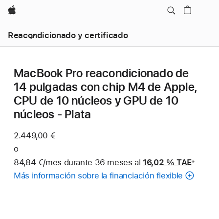
Apple
Reacondicionado y certificado
MacBook Pro reacondicionado de
14 pulgadas con chip M4 de Apple,
CPU de 10 núcleos y GPU de 10
núcleos - Plata
2.449,00 €
o
84,84 €/mes durante 36 meses al
16,02 %
TAE
※
Nota
Más información sobre la financiación flexible
a
pie
de
página