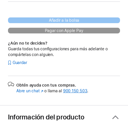
Añadir a la bolsa
Pagar con Apple Pay
¿Aún no te decides?
Guarda todas tus configuraciones para más adelante o
compártelas con alguien.
Guardar
Obtén ayuda con tus compras.
Abre un chat
(Se
o llama al
900 150 503
.
abre
en
una
ventana
Información del producto
nueva)