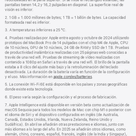
pantallas tienen 14,2 y 16,2 pulgadas en diagonal. La superficie real de
una
visión es inferior.
ventana
nueva)
2. 1 GB = 1.000 millones de bytes; 1 TB = 1 billón de bytes. La capacidad
formateada real es inferior.
3. A temperaturas inferiores a 25 ºC.
4. Pruebas realizadas por Apple entre agosto y octubre de 2024 utilizando
prototipos del MacBook Pro de 14 pulgadas con el chip M4 de Apple, CPU
de 10 núcleos, GPU de 10 núcleos, 24 GB de RAM y SSD de 1 TB. Pruebas
de productividad inalámbrica realizadas con 25 páginas web conocidas a
través de una red wifi. Pruebas de streaming de vídeo realizadas con
contenido a 1080p en Safari a través de una red wifi. El brillo de la pantalla
estaba a 8 clics del ajuste más bajo y la retroiluminación del teclado
desactivada. La duración de la batería varía en función de la configuración
y el uso. Más información en
apple.com/es/batteries
.
5. La conexión Wi‑Fi 6E está disponible en los países y zonas geográficas
donde existe esta tecnología.
6. El peso varía según la configuración y el proceso de fabricación.
7. Apple Intelligence está disponible en versión beta como actualización de
macOS Sequoia para todos los modelos de Mac con chip M1 o posterior con
el idioma de Siri y el dispositivo configurados en inglés (de Australia,
Canadá, Estados Unidos, Irlanda, Nueva Zelanda, Reino Unido y
Sudáfrica). En abril se añadirán otras prestaciones e idiomas, junto con
más idiomas a lo largo del año. En 2025 se añadirán otros idiomas, como
alemán, chino, coreano, español, francés, inglés (de la India y Singapur),