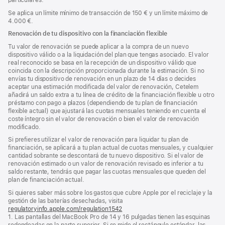
Se aplica un límite mínimo de transacción de 150 € y un límite máximo de
4.000 €.
Renovación de tu dispositivo con la financiación flexible
Tu valor de renovación se puede aplicar a la compra de un nuevo
dispositivo válido o a la liquidación del plan que tengas asociado. El valor
real reconocido se basa en la recepción de un dispositivo válido que
coincida con la descripción proporcionada durante la estimación. Si no
envías tu dispositivo de renovación en un plazo de 14 días o decides
aceptar una estimación modificada del valor de renovación, Cetelem
añadirá un saldo extra a tu línea de crédito de la financiación flexible u otro
préstamo con pago a plazos (dependiendo de tu plan de financiación
flexible actual) que ajustará las cuotas mensuales teniendo en cuenta el
coste íntegro sin el valor de renovación o bien el valor de renovación
modificado.
Si prefieres utilizar el valor de renovación para liquidar tu plan de
financiación, se aplicará a tu plan actual de cuotas mensuales, y cualquier
cantidad sobrante se descontará de tu nuevo dispositivo. Si el valor de
renovación estimado o un valor de renovación revisado es inferior a tu
saldo restante, tendrás que pagar las cuotas mensuales que queden del
plan de financiación actual.
Si quieres saber más sobre los gastos que cubre Apple por el reciclaje y la
gestión de las baterías desechadas, visita
regulatoryinfo.apple.com/regulation1542
(se
1. Las pantallas del MacBook Pro de 14 y 16 pulgadas tienen las esquinas
abre
redondeadas en la parte superior. Si se mide el rectángulo estándar, las
en