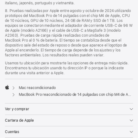
italiano, japonés, portugués y vietnamita.
8. Pruebas realizadas por Apple entre agosto y octubre de 2024 utilizando
prototipos del MacBook Pro de 14 pulgadas con el chip M4 de Apple, CPU
de 10 núcleos, GPU de 10 núcleos, 24 GB de RAM y SSD de 1 TB. Los
equipos se conectaron mediante el adaptador de corriente USB‑C de 96 W
de Apple (modelo A2166) y el cable de USB‑C a MagSafe 3 (modelo
A2363). Pruebas de carga rápida realizadas con unidades de
MacBook Pro al 0 % de batería. El tiempo se contabiliza desde que el
dispositivo sale del estado de reposo o desde que aparece el logotipo de
Apple al encenderlo. El tiempo de carga depende de los ajustes y los
factores ambientales. Los resultados reales pueden variar.
Usamos tu ubicación para mostrarte las opciones de entrega más rápida.
Encontramos tu ubicación usando tu dirección IP o porque la indicaste
durante una visita anterior a Apple.
Mac reacondicionado
Apple
MacBook Pro reacondicionado de 14 pulgadas con chip M4 de Apple, CPU de 10 núcleos y GPU de 10 núcleos - Plata
Ver y comprar
Cartera de Apple
Cuentas