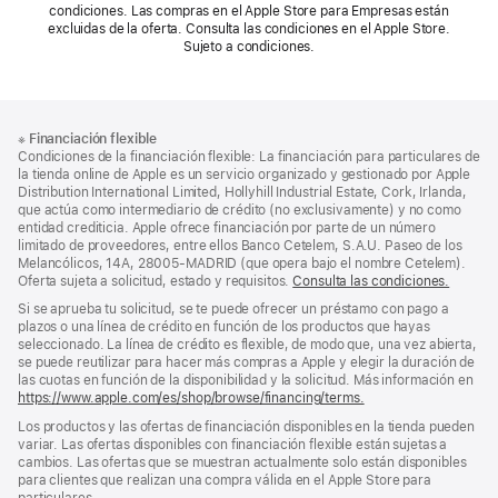
condiciones. Las compras en el Apple Store para Empresas están
excluidas de la oferta. Consulta las condiciones en el Apple Store.
Sujeto a condiciones.
Nota
Notas
※
Financiación flexible
al
a
Condiciones de la financiación flexible: La financiación para particulares de
pie
pie
la tienda online de Apple es un servicio organizado y gestionado por Apple
Distribution International Limited, Hollyhill Industrial Estate, Cork, Irlanda,
de
que actúa como intermediario de crédito (no exclusivamente) y no como
página
entidad crediticia. Apple ofrece financiación por parte de un número
limitado de proveedores, entre ellos Banco Cetelem, S.A.U. Paseo de los
Melancólicos, 14A, 28005-MADRID (que opera bajo el nombre Cetelem).
Oferta sujeta a solicitud, estado y requisitos.
Consulta las condiciones.
Si se aprueba tu solicitud, se te puede ofrecer un préstamo con pago a
plazos o una línea de crédito en función de los productos que hayas
seleccionado. La línea de crédito es flexible, de modo que, una vez abierta,
se puede reutilizar para hacer más compras a Apple y elegir la duración de
las cuotas en función de la disponibilidad y la solicitud. Más información en
https://www.apple.com/es/shop/browse/financing/terms.
Los productos y las ofertas de financiación disponibles en la tienda pueden
variar. Las ofertas disponibles con financiación flexible están sujetas a
cambios. Las ofertas que se muestran actualmente solo están disponibles
para clientes que realizan una compra válida en el Apple Store para
particulares.