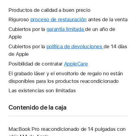
Productos de calidad a buen precio
Riguroso
proceso de restauración
antes de la venta
Cubiertos por la
garantía limitada
Se
de un año de
Apple
abrirá
una
Cubiertos por la
política de devoluciones
Se
de 14 días
ventana
de Apple
abrirá
nueva.
una
Posibilidad de contratar
AppleCare
Se
ventana
abrirá
El grabado láser y el envoltorio de regalo no están
nueva.
una
disponibles para los productos reacondicionado
ventana
Las existencias son limitadas
nueva.
Contenido de la caja
MacBook Pro reacondicionado de 14 pulgadas con