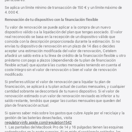
Se aplica un límite mínimo de transacción de 150 € y un límite máximo de
4.000 €.
Renovación de tu dispositivo con la financiación flexible
Tu valor de renovación se puede aplicar a la compra de un nuevo
dispositivo válido o a la liquidación del plan que tengas asociado. El valor
real reconocido se basa en la recepción de un dispositivo válido que
coincida con la descripción proporcionada durante la estimación. Si no
envías tu dispositivo de renovación en un plazo de 14 días o decides
aceptar una estimación modificada del valor de renovación, Cetelem
añadirá un saldo extra a tu línea de crédito de la financiación flexible u otro
préstamo con pago a plazos (dependiendo de tu plan de financiación
flexible actual) que ajustará las cuotas mensuales teniendo en cuenta el
coste íntegro sin el valor de renovación o bien el valor de renovación
modificado.
Si prefieres utilizar el valor de renovación para liquidar tu plan de
financiación, se aplicará a tu plan actual de cuotas mensuales, y cualquier
cantidad sobrante se descontará de tu nuevo dispositivo. Si el valor de
renovación estimado o un valor de renovación revisado es inferior a tu
saldo restante, tendrás que pagar las cuotas mensuales que queden del
plan de financiación actual.
Si quieres saber más sobre los gastos que cubre Apple por el reciclaje y la
gestión de las baterías desechadas, visita
regulatoryinfo.apple.com/regulation1542
(se
1. Las pantallas del MacBook Pro de 14 y 16 pulgadas tienen las esquinas
abre
redondeadas en la parte superior. Si se mide el rectángulo estándar, las
en