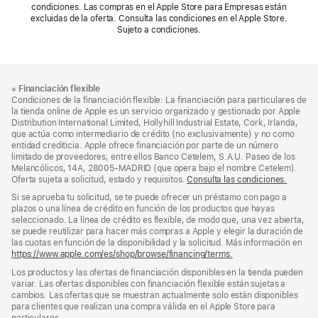
condiciones. Las compras en el Apple Store para Empresas están
excluidas de la oferta. Consulta las condiciones en el Apple Store.
Sujeto a condiciones.
Nota
Notas
※
Financiación flexible
al
a
Condiciones de la financiación flexible: La financiación para particulares de
pie
pie
la tienda online de Apple es un servicio organizado y gestionado por Apple
Distribution International Limited, Hollyhill Industrial Estate, Cork, Irlanda,
de
que actúa como intermediario de crédito (no exclusivamente) y no como
página
entidad crediticia. Apple ofrece financiación por parte de un número
limitado de proveedores, entre ellos Banco Cetelem, S.A.U. Paseo de los
Melancólicos, 14A, 28005-MADRID (que opera bajo el nombre Cetelem).
Oferta sujeta a solicitud, estado y requisitos.
Consulta las condiciones.
Si se aprueba tu solicitud, se te puede ofrecer un préstamo con pago a
plazos o una línea de crédito en función de los productos que hayas
seleccionado. La línea de crédito es flexible, de modo que, una vez abierta,
se puede reutilizar para hacer más compras a Apple y elegir la duración de
las cuotas en función de la disponibilidad y la solicitud. Más información en
https://www.apple.com/es/shop/browse/financing/terms.
Los productos y las ofertas de financiación disponibles en la tienda pueden
variar. Las ofertas disponibles con financiación flexible están sujetas a
cambios. Las ofertas que se muestran actualmente solo están disponibles
para clientes que realizan una compra válida en el Apple Store para
particulares.