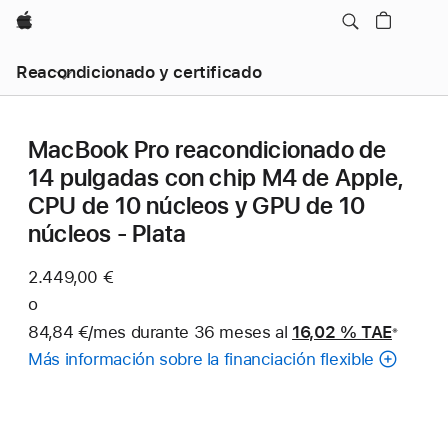
Apple
Reacondicionado y certificado
MacBook Pro reacondicionado de
14 pulgadas con chip M4 de Apple,
CPU de 10 núcleos y GPU de 10
núcleos - Plata
2.449,00 €
o
84,84 €/mes durante 36 meses al
16,02 %
TAE
※
Nota
Más información sobre la financiación flexible
a
pie
de
página