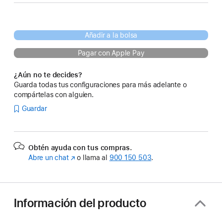
Añadir a la bolsa
Pagar con Apple Pay
¿Aún no te decides?
Guarda todas tus configuraciones para más adelante o
compártelas con alguien.
Guardar
Obtén ayuda con tus compras.
Abre un chat
(Se
o llama al
900 150 503
.
abre
en
una
ventana
Información del producto
nueva)