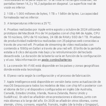
pantallas tienen 14,2 y 16,2 pulgadas en diagonal. La superficie real de
una
visión es inferior.
ventana
nueva)
2. 1 GB = 1.000 millones de bytes; 1 TB = 1 billón de bytes. La capacidad
formateada real es inferior.
3. A temperaturas inferiores a 25 ºC.
4. Pruebas realizadas por Apple entre agosto y octubre de 2024 utilizando
prototipos del MacBook Pro de 14 pulgadas con el chip M4 de Apple, CPU
de 10 núcleos, GPU de 10 núcleos, 24 GB de RAM y SSD de 1 TB. Pruebas
de productividad inalámbrica realizadas con 25 páginas web conocidas a
través de una red wifi. Pruebas de streaming de vídeo realizadas con
contenido a 1080p en Safari a través de una red wifi. El brillo de la pantalla
estaba a 8 clics del ajuste más bajo y la retroiluminación del teclado
desactivada. La duración de la batería varía en función de la configuración
y el uso. Más información en
apple.com/es/batteries
.
5. La conexión Wi‑Fi 6E está disponible en los países y zonas geográficas
donde existe esta tecnología.
6. El peso varía según la configuración y el proceso de fabricación.
7. Apple Intelligence está disponible en versión beta como actualización de
macOS Sequoia para todos los modelos de Mac con chip M1 o posterior con
el idioma de Siri y el dispositivo configurados en inglés (de Australia,
Canadá, Estados Unidos, Irlanda, Nueva Zelanda, Reino Unido y
Sudáfrica). En abril se añadirán otras prestaciones e idiomas, junto con
más idiomas a lo largo del año. En 2025 se añadirán otros idiomas, como
alemán, chino, coreano, español, francés, inglés (de la India y Singapur),