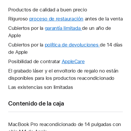
Productos de calidad a buen precio
Riguroso
proceso de restauración
antes de la venta
Cubiertos por la
garantía limitada
Se
de un año de
Apple
abrirá
una
Cubiertos por la
política de devoluciones
Se
de 14 días
ventana
de Apple
abrirá
nueva.
una
Posibilidad de contratar
AppleCare
Se
ventana
abrirá
El grabado láser y el envoltorio de regalo no están
nueva.
una
disponibles para los productos reacondicionado
ventana
Las existencias son limitadas
nueva.
Contenido de la caja
MacBook Pro reacondicionado de 14 pulgadas con