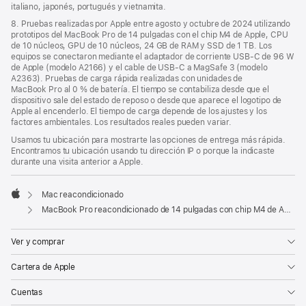
italiano, japonés, portugués y vietnamita.
8. Pruebas realizadas por Apple entre agosto y octubre de 2024 utilizando
prototipos del MacBook Pro de 14 pulgadas con el chip M4 de Apple, CPU
de 10 núcleos, GPU de 10 núcleos, 24 GB de RAM y SSD de 1 TB. Los
equipos se conectaron mediante el adaptador de corriente USB‑C de 96 W
de Apple (modelo A2166) y el cable de USB‑C a MagSafe 3 (modelo
A2363). Pruebas de carga rápida realizadas con unidades de
MacBook Pro al 0 % de batería. El tiempo se contabiliza desde que el
dispositivo sale del estado de reposo o desde que aparece el logotipo de
Apple al encenderlo. El tiempo de carga depende de los ajustes y los
factores ambientales. Los resultados reales pueden variar.
Usamos tu ubicación para mostrarte las opciones de entrega más rápida.
Encontramos tu ubicación usando tu dirección IP o porque la indicaste
durante una visita anterior a Apple.
Mac reacondicionado
Apple
MacBook Pro reacondicionado de 14 pulgadas con chip M4 de Apple, CPU de 10 núcleos y GPU de 10 núcleos - Plata
Ver y comprar
Cartera de Apple
Cuentas