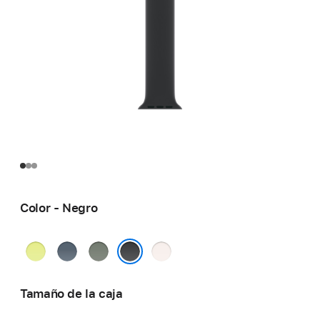
Color - Negro
Amarillo
Azul
Gris
Rosa
neón
náutico
verdoso
rubor
Negro
Tamaño de la caja