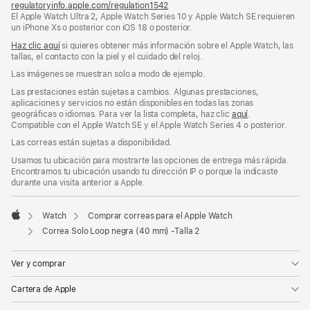
regulatoryinfo.apple.com/regulation1542
(se
El Apple Watch Ultra 2, Apple Watch Series 10 y Apple Watch SE requieren
abre
un iPhone Xs o posterior con iOS 18 o posterior.
en
una
Haz clic aquí
si quieres obtener más información sobre el Apple Watch, las
ventana
tallas, el contacto con la piel y el cuidado del reloj.
nueva)
Las imágenes se muestran solo a modo de ejemplo.
Las prestaciones están sujetas a cambios. Algunas prestaciones,
aplicaciones y servicios no están disponibles en todas las zonas
geográficas o idiomas. Para ver la lista completa, haz clic
aquí
.
Compatible con el Apple Watch SE y el Apple Watch Series 4 o posterior.
Las correas están sujetas a disponibilidad.
Usamos tu ubicación para mostrarte las opciones de entrega más rápida.
Encontramos tu ubicación usando tu dirección IP o porque la indicaste
durante una visita anterior a Apple.
Watch
Comprar correas para el Apple Watch
Apple
Correa Solo Loop negra (40 mm) -Talla 2
Ver y comprar
Cartera de Apple