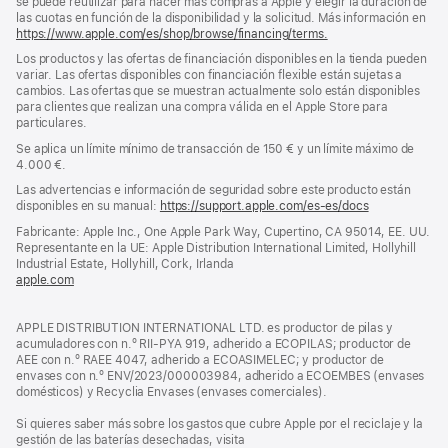
se puede reutilizar para hacer más compras a Apple y elegir la duración de
las cuotas en función de la disponibilidad y la solicitud. Más información en
https://www.apple.com/es/shop/browse/financing/terms.
Los productos y las ofertas de financiación disponibles en la tienda pueden
variar. Las ofertas disponibles con financiación flexible están sujetas a
cambios. Las ofertas que se muestran actualmente solo están disponibles
para clientes que realizan una compra válida en el Apple Store para
particulares.
Se aplica un límite mínimo de transacción de 150 € y un límite máximo de
4.000 €.
Las advertencias e información de seguridad sobre este producto están
disponibles en su manual:
https://support.apple.com/es-es/docs
(se
abre
Fabricante: Apple Inc., One Apple Park Way, Cupertino, CA 95014, EE. UU.
en
Representante en la UE: Apple Distribution International Limited, Hollyhill
una
Industrial Estate, Hollyhill, Cork, Irlanda
ventana
apple.com
(se
nueva)
abre
en
APPLE DISTRIBUTION INTERNATIONAL LTD. es productor de pilas y
una
acumuladores con n.º RII-PYA 919, adherido a ECOPILAS; productor de
ventana
AEE con n.º RAEE 4047, adherido a ECOASIMELEC; y productor de
nueva)
envases con n.º ENV/2023/000003984, adherido a ECOEMBES (envases
domésticos) y Recyclia Envases (envases comerciales).
Si quieres saber más sobre los gastos que cubre Apple por el reciclaje y la
gestión de las baterías desechadas, visita