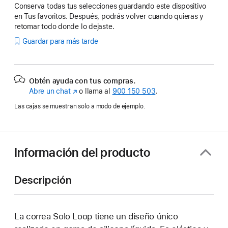
Conserva todas tus selecciones guardando este dispositivo
en Tus favoritos. Después, podrás volver cuando quieras y
retomar todo donde lo dejaste.
Guardar para más tarde
Obtén ayuda con tus compras.
Abre un chat
(Se
o llama al
900 150 503
.
abre
Las cajas se muestran solo a modo de ejemplo.
en
una
ventana
nueva)
Información del producto
Descripción
La correa Solo Loop tiene un diseño único