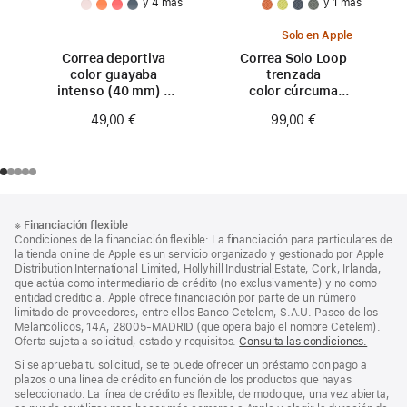
y 4 más
y 1 más
Solo en Apple
Correa deportiva
Correa Solo Loop
color guayaba
trenzada
intenso (40 mm) -
color cúrcuma
Talla S/M
(42 mm) - Talla 0
49,00 €
99,00 €
Nota
Notas
※
Financiación flexible
al
a
Condiciones de la financiación flexible: La financiación para particulares de
pie
pie
la tienda online de Apple es un servicio organizado y gestionado por Apple
Distribution International Limited, Hollyhill Industrial Estate, Cork, Irlanda,
de
que actúa como intermediario de crédito (no exclusivamente) y no como
página
entidad crediticia. Apple ofrece financiación por parte de un número
limitado de proveedores, entre ellos Banco Cetelem, S.A.U. Paseo de los
Melancólicos, 14A, 28005-MADRID (que opera bajo el nombre Cetelem).
Oferta sujeta a solicitud, estado y requisitos.
Consulta las condiciones.
Si se aprueba tu solicitud, se te puede ofrecer un préstamo con pago a
plazos o una línea de crédito en función de los productos que hayas
seleccionado. La línea de crédito es flexible, de modo que, una vez abierta,