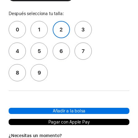
Después selecciona tu talla:
0
1
2
3
4
5
6
7
8
9
Añadir a la bolsa
Pagar con Apple Pay
¿Necesitas un momento?