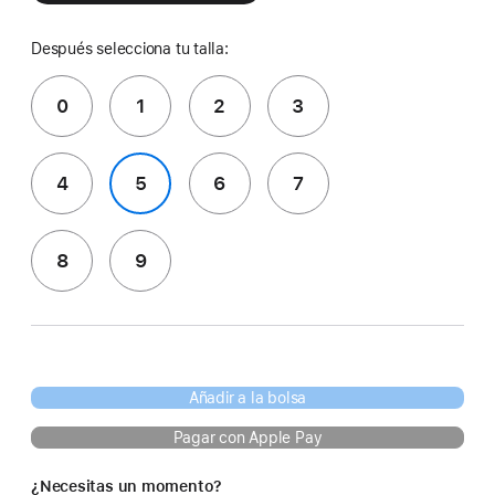
Después selecciona tu talla:
0
1
2
3
4
5
6
7
8
9
Añadir a la bolsa
Pagar con Apple Pay
¿Necesitas un momento?