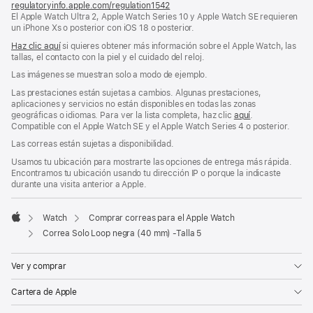
regulatoryinfo.apple.com/regulation1542
(se
El Apple Watch Ultra 2, Apple Watch Series 10 y Apple Watch SE requieren
abre
un iPhone Xs o posterior con iOS 18 o posterior.
en
una
Haz clic aquí
si quieres obtener más información sobre el Apple Watch, las
ventana
tallas, el contacto con la piel y el cuidado del reloj.
nueva)
Las imágenes se muestran solo a modo de ejemplo.
Las prestaciones están sujetas a cambios. Algunas prestaciones,
aplicaciones y servicios no están disponibles en todas las zonas
geográficas o idiomas. Para ver la lista completa, haz clic
aquí
.
Compatible con el Apple Watch SE y el Apple Watch Series 4 o posterior.
Las correas están sujetas a disponibilidad.
Usamos tu ubicación para mostrarte las opciones de entrega más rápida.
Encontramos tu ubicación usando tu dirección IP o porque la indicaste
durante una visita anterior a Apple.
Watch
Comprar correas para el Apple Watch
Apple
Correa Solo Loop negra (40 mm) -Talla 5
Ver y comprar
Cartera de Apple