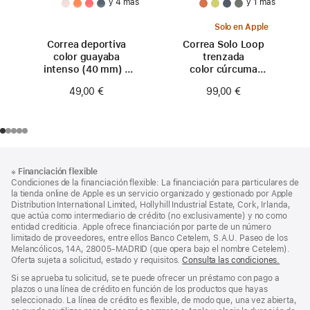
y 4 más
y 1 más
Solo en Apple
Correa deportiva
Correa Solo Loop
color guayaba
trenzada
intenso (40 mm) -
color cúrcuma
Talla S/M
(42 mm) - Talla 0
49,00 €
99,00 €
Nota
Notas
※
Financiación flexible
al
a
Condiciones de la financiación flexible: La financiación para particulares de
pie
pie
la tienda online de Apple es un servicio organizado y gestionado por Apple
Distribution International Limited, Hollyhill Industrial Estate, Cork, Irlanda,
de
que actúa como intermediario de crédito (no exclusivamente) y no como
página
entidad crediticia. Apple ofrece financiación por parte de un número
limitado de proveedores, entre ellos Banco Cetelem, S.A.U. Paseo de los
Melancólicos, 14A, 28005-MADRID (que opera bajo el nombre Cetelem).
Oferta sujeta a solicitud, estado y requisitos.
Consulta las condiciones.
Si se aprueba tu solicitud, se te puede ofrecer un préstamo con pago a
plazos o una línea de crédito en función de los productos que hayas
seleccionado. La línea de crédito es flexible, de modo que, una vez abierta,