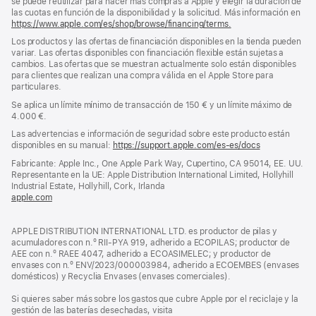
se puede reutilizar para hacer más compras a Apple y elegir la duración de
las cuotas en función de la disponibilidad y la solicitud. Más información en
https://www.apple.com/es/shop/browse/financing/terms.
Los productos y las ofertas de financiación disponibles en la tienda pueden
variar. Las ofertas disponibles con financiación flexible están sujetas a
cambios. Las ofertas que se muestran actualmente solo están disponibles
para clientes que realizan una compra válida en el Apple Store para
particulares.
Se aplica un límite mínimo de transacción de 150 € y un límite máximo de
4.000 €.
Las advertencias e información de seguridad sobre este producto están
disponibles en su manual:
https://support.apple.com/es-es/docs
(se
abre
Fabricante: Apple Inc., One Apple Park Way, Cupertino, CA 95014, EE. UU.
en
Representante en la UE: Apple Distribution International Limited, Hollyhill
una
Industrial Estate, Hollyhill, Cork, Irlanda
ventana
apple.com
(se
nueva)
abre
en
APPLE DISTRIBUTION INTERNATIONAL LTD. es productor de pilas y
una
acumuladores con n.º RII-PYA 919, adherido a ECOPILAS; productor de
ventana
AEE con n.º RAEE 4047, adherido a ECOASIMELEC; y productor de
nueva)
envases con n.º ENV/2023/000003984, adherido a ECOEMBES (envases
domésticos) y Recyclia Envases (envases comerciales).
Si quieres saber más sobre los gastos que cubre Apple por el reciclaje y la
gestión de las baterías desechadas, visita