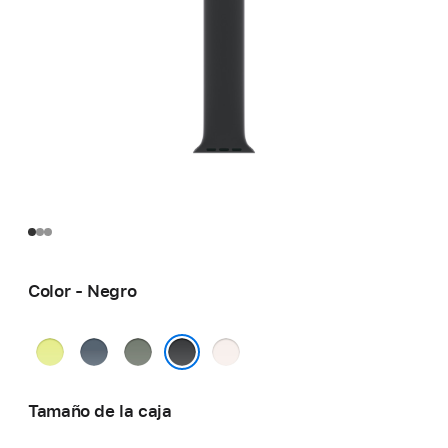
Color - Negro
Amarillo
Azul
Gris
Rosa
neón
náutico
verdoso
rubor
Negro
Tamaño de la caja