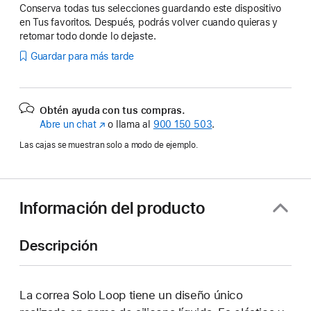
Conserva todas tus selecciones guardando este dispositivo
en Tus favoritos. Después, podrás volver cuando quieras y
retomar todo donde lo dejaste.
Guardar para más tarde
Obtén ayuda con tus compras.
Abre un chat
(Se
o llama al
900 150 503
.
abre
Las cajas se muestran solo a modo de ejemplo.
en
una
ventana
nueva)
Información del producto
Descripción
La correa Solo Loop tiene un diseño único