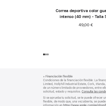
Correa deportiva color gu
intenso (40 mm) - Talla
49,00 €
Nota
Notas
※
Financiación flexible
al
a
Condiciones de la financiación flexible: La finan
pie
pie
Limited, Hollyhill Industrial Estate, Cork, Irla
de un número limitado de proveedores, entre el
de
solicitud, estado y requisitos.
Consulta las condi
página
Si se aprueba tu solicitud, se te puede ofrecer 
flexible, de modo que, una vez abierta, se puede 
información en
https://www.apple.com/es/shop/