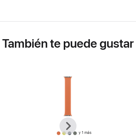
También te puede gustar
Anterior
Siguiente
y 1 más