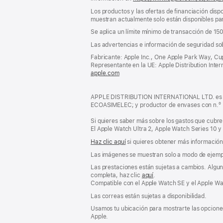
Los productos y las ofertas de financiación dispo
muestran actualmente solo están disponibles par
Se aplica un límite mínimo de transacción de 15
Las advertencias e información de seguridad so
Fabricante: Apple Inc., One Apple Park Way, Cu
Representante en la UE: Apple Distribution Interna
apple.com
(se
abre
en
APPLE DISTRIBUTION INTERNATIONAL LTD. es pro
una
ECOASIMELEC; y productor de envases con n.º
ventana
nueva)
Si quieres saber más sobre los gastos que cubre 
El Apple Watch Ultra 2, Apple Watch Series 10 y
Haz clic aquí
si quieres obtener más información s
Las imágenes se muestran solo a modo de ejemp
Las prestaciones están sujetas a cambios. Alguna
completa, haz clic
aquí
.
Compatible con el Apple Watch SE y el Apple Wat
Las correas están sujetas a disponibilidad.
Usamos tu ubicación para mostrarte las opciones
Apple.