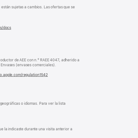
e están sujetas a cambios. Las ofertas que se
es/docs
(se
abre
en
una
ventana
nueva)
oductor de AEE con n.º RAEE 4047, adherido a
Envases (envases comerciales).
fo.apple.com/regulation1542
(se
abre
en
una
ventana
nueva)
eográficas o idiomas. Para ver la lista
 la indicaste durante una visita anterior a