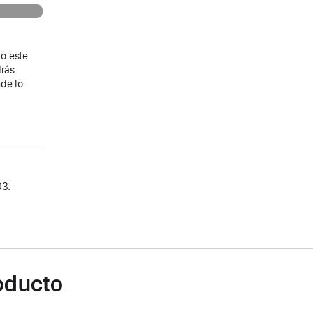
o este
drás
de lo
03.
roducto