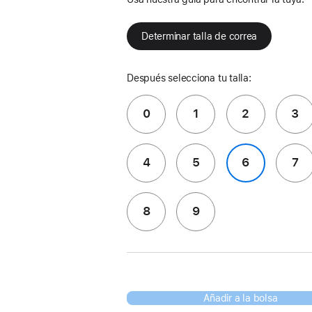
Determinar talla de correa
Después selecciona tu talla:
0
1
2
3
4
5
6
7
8
9
Añadir a la bolsa