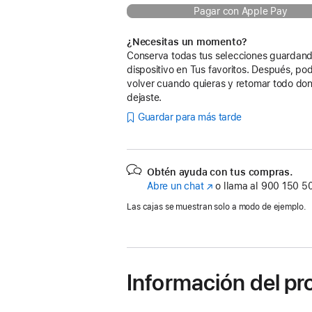
Pagar con Apple Pay
¿Necesitas un momento?
Conserva todas tus selecciones guardand
dispositivo en Tus favoritos. Después, po
volver cuando quieras y retomar todo don
dejaste.
Guardar para más tarde
Obtén ayuda con tus compras.
Abre un chat
(Se
o llama al
900 150 5
abre
Las cajas se muestran solo a modo de ejemplo.
en
una
ventana
nueva)
Información del p