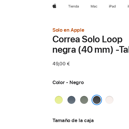
Apple
Tienda
Mac
iPad
Solo en Apple
Correa Solo Loop
negra (40 mm) -Tal
49,00 €
Color - Negro
Amarillo
Azul
Gris
Rosa
neón
náutico
verdoso
rubor
Negro
Tamaño de la caja