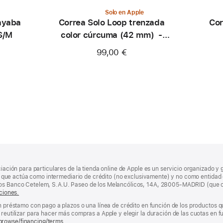
Solo en Apple
ayaba
Correa Solo Loop trenzada
Cor
 S/M
color cúrcuma (42 mm) -
Talla 0
99,00 €
ciación para particulares de la tienda online de Apple es un servicio organizado y 
nda, que actúa como intermediario de crédito (no exclusivamente) y no como entidad 
los Banco Cetelem, S.A.U. Paseo de los Melancólicos, 14A, 28005-MADRID (que o
ciones.
un préstamo con pago a plazos o una línea de crédito en función de los productos 
reutilizar para hacer más compras a Apple y elegir la duración de las cuotas en fun
browse/financing/terms.