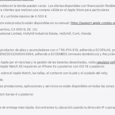
nibles en la tienda pueden variar. Las ofertas disponibles con financiación flexibl
a clientes que realizan una compra válida en el Apple Store para particulares.
0 € y un límite máximo de 4.000 €.
bre este producto están disponibles en su manual:
https://support.apple.com/es-
pertino, CA 95014, EE. UU.
tional Limited, Hollyhill Industrial Estate, Hollyhill, Cork, Irlanda
ductor de pilas y acumuladores con n.º RII-PYA 919, adherido a ECOPILAS; pr
 ENV/2023/000003984, adherido a ECOEMBES (envases domésticos) y Recyclia 
Apple por el reciclaje y la gestión de las baterías desechadas, visita
regulatoryin
 Apple Watch SE requieren un iPhone Xs o posterior con iOS 18 o posterior.
obre el Apple Watch, las tallas, el contacto con la piel y el cuidado del reloj.
lo.
s prestaciones, aplicaciones y servicios no están disponibles en todas las zonas g
ch Series 4 o posterior.
 de entrega más rápida. Encontramos tu ubicación usando tu dirección IP o porque