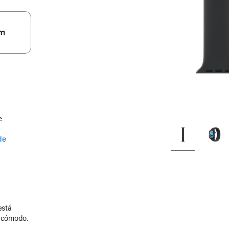
m
e
de
está
y cómodo.